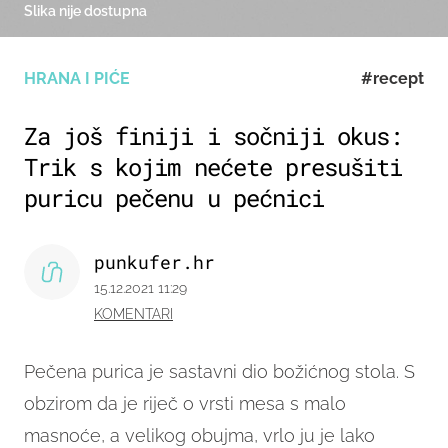
Slika nije dostupna
HRANA I PIĆE
#recept
Za još finiji i sočniji okus:
Trik s kojim nećete presušiti
puricu pečenu u pećnici
punkufer.hr
15.12.2021 11:29
KOMENTARI
Pečena purica je sastavni dio božićnog stola. S
obzirom da je riječ o vrsti mesa s malo
masnoće, a velikog obujma, vrlo ju je lako