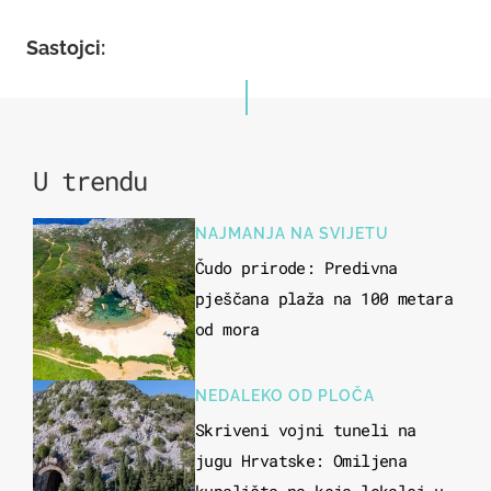
Sastojci:
U trendu
NAJMANJA NA SVIJETU
Čudo prirode: Predivna
pješčana plaža na 100 metara
od mora
NEDALEKO OD PLOČA
Skriveni vojni tuneli na
jugu Hrvatske: Omiljena