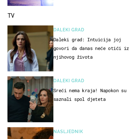
TV
DALEKI GRAD
Daleki grad: Intuicija joj
govori da danas neće otići iz
njihovog života
DALEKI GRAD
Sreći nema kraja! Napokon su
saznali spol djeteta
NASLJEDNIK