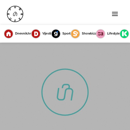
Dnevnik.hr
Vijesti
Sport
Showbizz
Lifestyle