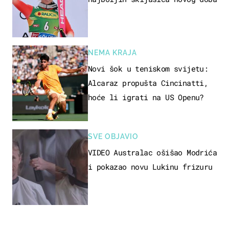
NEMA KRAJA
Novi šok u teniskom svijetu:
Alcaraz propušta Cincinatti,
hoće li igrati na US Openu?
SVE OBJAVIO
VIDEO Australac ošišao Modrića
i pokazao novu Lukinu frizuru