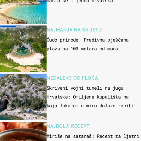
našla se i jedna hrvatska
NAJMANJA NA SVIJETU
Čudo prirode: Predivna pješčana
plaža na 100 metara od mora
NEDALEKO OD PLOČA
Skriveni vojni tuneli na jugu
Hrvatske: Omiljena kupališta na
koja lokalci u miru dolaze roniti i
skakati u more
NAJBOLJI RECEPT
Miriše na sataraš: Recept za ljetni