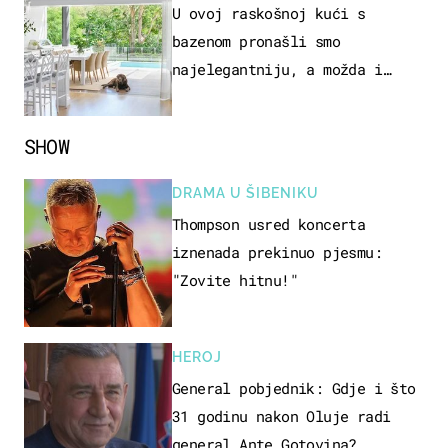
U ovoj raskošnoj kući s
bazenom pronašli smo
najelegantniju, a možda i
najljepšu bijelu kuhinju
SHOW
DRAMA U ŠIBENIKU
Thompson usred koncerta
iznenada prekinuo pjesmu:
"Zovite hitnu!"
HEROJ
General pobjednik: Gdje i što
31 godinu nakon Oluje radi
general Ante Gotovina?