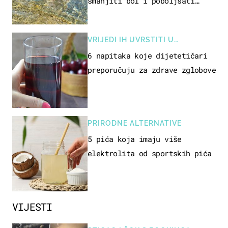
smanjiti bol i poboljšati
pokretljivost
VRIJEDI IH UVRSTITI U
PREHRANU
6 napitaka koje dijetetičari
preporučuju za zdrave zglobove
PRIRODNE ALTERNATIVE
5 pića koja imaju više
elektrolita od sportskih pića
VIJESTI