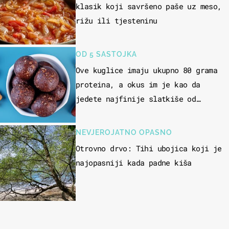
klasik koji savršeno paše uz meso,
rižu ili tjesteninu
OD 5 SASTOJKA
Ove kuglice imaju ukupno 80 grama
proteina, a okus im je kao da
jedete najfinije slatkiše od
čokolade
NEVJEROJATNO OPASNO
Otrovno drvo: Tihi ubojica koji je
najopasniji kada padne kiša