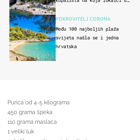
kupališta na koja lokalci u
miru dolaze roniti i skakati
u more
POKROVITELJ CORONA
Među 100 najboljih plaža
svijeta našla se i jedna
hrvatska
Purica od 4-5 kilograma
450 grama špeka
110 grama maslaca
1 veliki luk