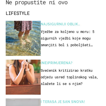
Ne propustite ni ovo
LIFESTYLE
NAJSIGURNIJI OBLIK
REKREACIJE
Vježbe za koljeno u moru: 5
sigurnih vježbi koje mogu
smanjiti bol i poboljšati
pokretljivost
(NE)PRIMJERENA?
Svećenik kritizirao kratku
odjeću usred toplinskog vala,
slažete li se s njim?
I TERASA JE SAN SNOVA!