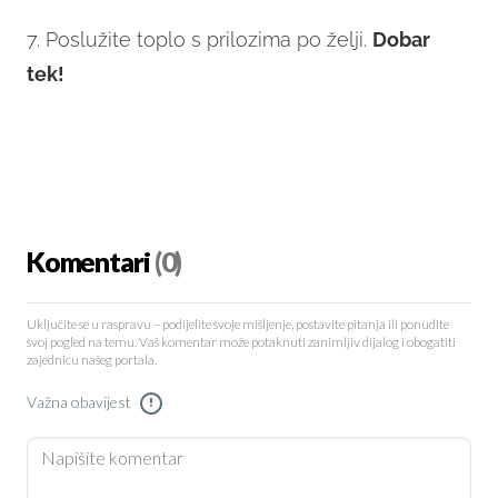
7. Poslužite toplo s prilozima po želji.
Dobar
tek!
Komentari
(0)
Uključite se u raspravu – podijelite svoje mišljenje, postavite pitanja ili ponudite
svoj pogled na temu. Vaš komentar može potaknuti zanimljiv dijalog i obogatiti
zajednicu našeg portala.
Važna obavijest
!