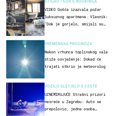
STIGAO I ŠOK S BOOKINGA
VIDEO Gošća izazvala požar
luksuznog apartmana. Vlasnik:
"Dok je gorjelo, smijali su
se, pili i pokazivali mi
srednji prst"
VREMENSKA PROGNOZA
Nakon vrhunca toplinskog vala
stiže osvježenje: Dokad će
trajati otkrio je meteorolog
VOZILO SLETJELO S CESTE
UZNEMIRUJUĆE Strašni prizori
nesreće u Zagrebu: Auto se
prepolovio, jedna osoba
poginula