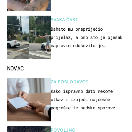
ovo sigurnim?
SVAKA ČAST
Bahato mu prepriječio
prijelaz, a ono što je pješak
napravio oduševilo je
društvene mreže
NOVAC
ZA POSLODAVCE
Kako ispravno dati nekome
otkaz i izbjeći najčešće
pogreške te sudske sporove
POVOLJNO