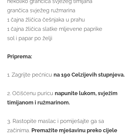
nekoliko grančica svježeg timijana
grančica svježeg ružmarina
1 čajna žličica češnjaka u prahu
1 čajna žličica slatke mljevene paprike
sol i papar po želji
Priprema:
1. Zagrijte pećnicu
na 190 Celzijevih stupnjeva.
2. Očišćenu puricu
napunite lukom, svježim
timijanom i ružmarinom.
3. Rastopite maslac i pomiješajte ga sa
začinima.
Premažite mješavinu preko cijele