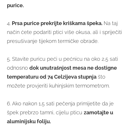
purice.
4.
Prsa purice prekrijte kriškama špeka.
Na taj
način ćete podariti ptici više okusa, ali i spriječiti
presušivanje tijekom termičke obrade.
5. Stavite puricu peći u pećnicu na oko 2,5 sati
odnosno
dok unutrašnjost mesa ne dostigne
temperaturu od 74 Celzijeva stupnja
što
možete provjeriti kuhinjskim termometrom.
6. Ako nakon 1,5 sati pečenja primijetite da je
špek prebrzo tamni, cijelu pticu
zamotajte u
aluminijsku foliju.