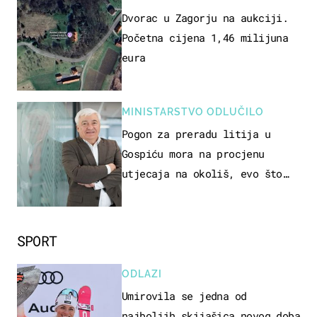
Dvorac u Zagorju na aukciji.
Početna cijena 1,46 milijuna
eura
MINISTARSTVO ODLUČILO
Pogon za preradu litija u
Gospiću mora na procjenu
utjecaja na okoliš, evo što
kaže ulagač
SPORT
ODLAZI
Umirovila se jedna od
najboljih skijašica novog doba