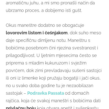
aromatičnu juhu, a mi smo pronašli način da
ubrzamo proces, a dobijemo isti gušt.
Okus maneštre dodatno se obogaćuje
lovorovim listom i češnjakom
, dok suho meso
daje specifičnu dimljenu notu. Maneštru s
bobićima posebnom čini njezina svestranost i
prilagodljivost. U ljetnim mjesecima često se
priprema s mladim kukuruzom i svježim
povrćem, dok zimi prevladavaju sušeni sastojci
ili oni iz limenke koji pružaju bogatiji i jači okus,
no u svako doba godine tu je nezaobilazan
sastojak –
Podravka Passata
od domaćih
rajčica, koja će svakoj maneštri s bobićima dati
privlačnu boju
koja otvara apetit i svilenkastu