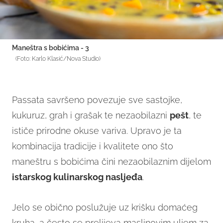
Maneštra s bobićima - 3
(Foto: Karlo Klasić/Nova Studio)
Passata savršeno povezuje sve sastojke,
kukuruz, grah i grašak te nezaobilazni
pešt
, te
ističe prirodne okuse variva. Upravo je ta
kombinacija tradicije i kvalitete ono što
maneštru s bobićima čini nezaobilaznim dijelom
istarskog kulinarskog nasljeđa
.
Jelo se obično poslužuje uz krišku domaćeg
kruha, a često se prelijeva maslinovim uljem za