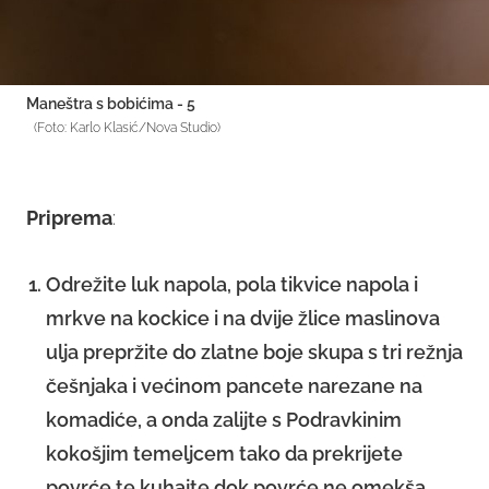
Maneštra s bobićima - 5
(Foto: Karlo Klasić/Nova Studio)
Priprema
:
Odrežite luk napola, pola tikvice napola i
mrkve na kockice i na dvije žlice maslinova
ulja prepržite do zlatne boje skupa s tri režnja
češnjaka i većinom pancete narezane na
komadiće, a onda zalijte s Podravkinim
kokošjim temeljcem tako da prekrijete
povrće te kuhajte dok povrće ne omekša.