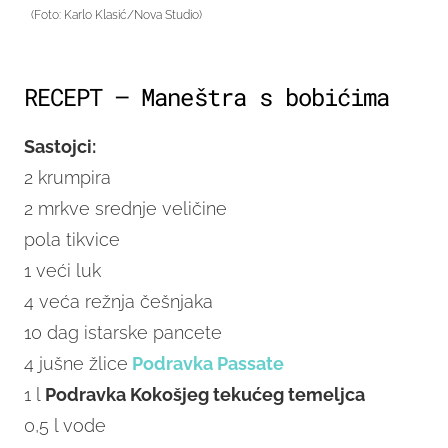
(Foto: Karlo Klasić/Nova Studio)
RECEPT – Maneštra s bobićima
Sastojci:
2 krumpira
2 mrkve srednje veličine
pola tikvice
1 veći luk
4 veća režnja češnjaka
10 dag istarske pancete
4 jušne žlice
Podravka Passate
1 l
Podravka Kokošjeg tekućeg temeljca
0,5 l vode