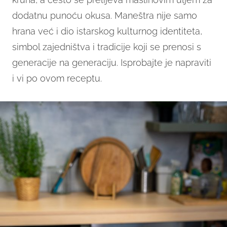
dodatnu punoću okusa. Maneštra nije samo
hrana već i dio istarskog kulturnog identiteta,
simbol zajedništva i tradicije koji se prenosi s
generacije na generaciju. Isprobajte je napraviti
i vi po ovom receptu.