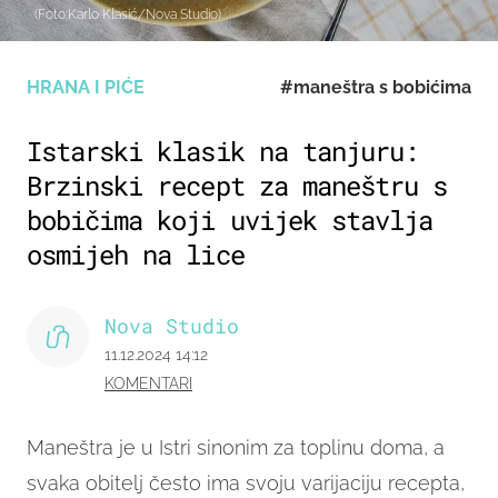
(Foto:Karlo Klasić/Nova Studio)
HRANA I PIĆE
#maneštra s bobićima
Istarski klasik na tanjuru:
Brzinski recept za maneštru s
bobičima koji uvijek stavlja
osmijeh na lice
Nova Studio
11.12.2024 14:12
KOMENTARI
Maneštra je u Istri sinonim za toplinu doma, a
svaka obitelj često ima svoju varijaciju recepta,