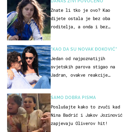
DANAS ŽIVI POVUČENO
Znate li tko je ovo? Kao
dijete ostala je bez oba
roditelja, a onda i bez
milijuna koje je trebala
naslijediti
"KAO DA SU NOVAK ĐOKOVIĆ"
Jedan od najpoznatijih
svjetskih parova stigao na
Jadran, ovakve reakcije
vjerojatno nisu očekivali
SAMO DOBRA PISMA
Poslušajte kako to zvuči kad
Nina Badrić i Jakov Jozinović
zapjevaju Oliverov hit!