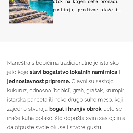
otok na kojem ćete pronaći
pustinju, predivne plaže i
uzbudljivu hranu
Maneštra s bobićima tradicionalno je istarsko
jelo koje
slavi bogatstvo lokalnih namirnica i
jednostavnost pripreme.
Glavni su sastojci
kukuruz, odnosno "bobići", grah, grašak, krumpir,
istarska panceta ili neko drugo suho meso, koji
zajedno stvaraju
bogat i hranjiv obrok
. Jelo se
inače kuha polako, što dopušta svim sastojcima
da otpuste svoje okuse i stvore gustu,