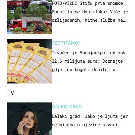
FOTO/VIDEO Stižu prve snimke!
Sudarila se dva vlaka: Više je
ozlijeđenih, hitne službe na
terenu
ČESTITAMO!
Izvučen je Eurojackpot od čak
32,6 milijuna eura: Doznajte
gdje idu bogati dobitci u
Hrvatskoj
TV
DALEKI GRAD
Daleki grad: Jako je ljuta jer
se miješa u njezine stvari