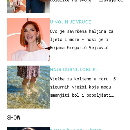
15 hit modela
U NOJ NIJE VRUĆE
Ovo je savršena haljina za
ljeto i more - nosi je i
Bojana Gregorić Vejzović
NAJSIGURNIJI OBLIK
REKREACIJE
Vježbe za koljeno u moru: 5
sigurnih vježbi koje mogu
smanjiti bol i poboljšati
pokretljivost
SHOW