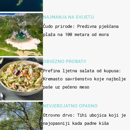
NAJMANJA NA SVIJETU
Čudo prirode: Predivna pješčana
plaža na 100 metara od mora
OBVEZNO PROBATI!
Prefina ljetna salata od kupusa:
Kremasto savršenstvo koje najbolje
paše uz pečeno meso
NEVJEROJATNO OPASNO
Otrovno drvo: Tihi ubojica koji je
najopasniji kada padne kiša