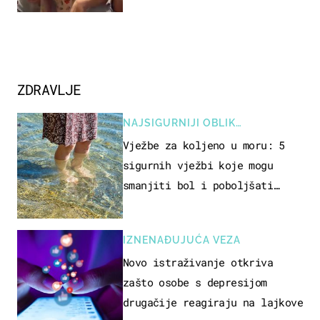
ZDRAVLJE
NAJSIGURNIJI OBLIK
REKREACIJE
Vježbe za koljeno u moru: 5
sigurnih vježbi koje mogu
smanjiti bol i poboljšati
pokretljivost
IZNENAĐUJUĆA VEZA
Novo istraživanje otkriva
zašto osobe s depresijom
drugačije reagiraju na lajkove