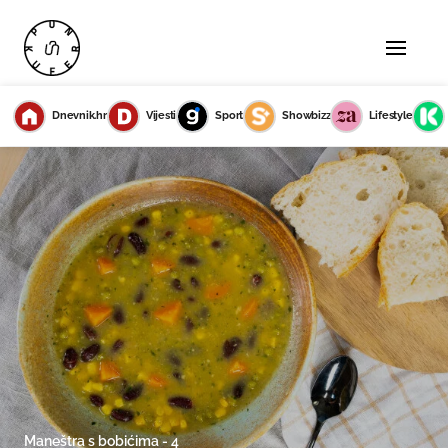
Dnevnik.hr
Vijesti
Sport
Showbizz
Lifestyle
Maneštra s bobićima - 4