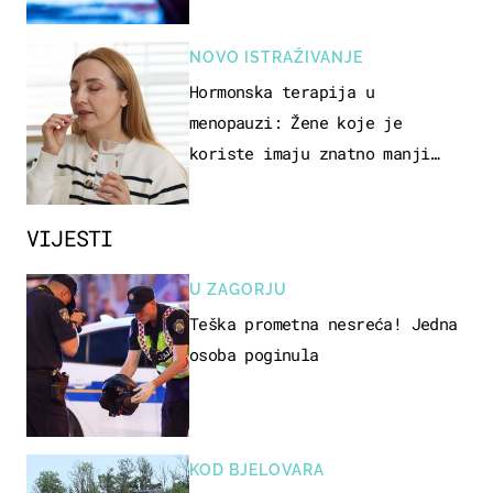
NOVO ISTRAŽIVANJE
Hormonska terapija u
menopauzi: Žene koje je
koriste imaju znatno manji
rizik od ovoga
VIJESTI
U ZAGORJU
Teška prometna nesreća! Jedna
osoba poginula
KOD BJELOVARA