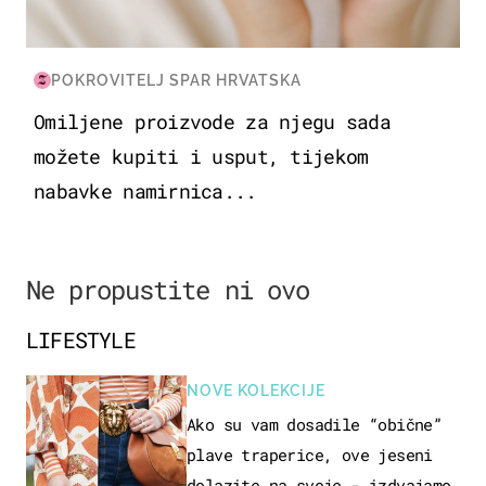
POKROVITELJ SPAR HRVATSKA
Omiljene proizvode za njegu sada
možete kupiti i usput, tijekom
nabavke namirnica...
Ne propustite ni ovo
LIFESTYLE
NOVE KOLEKCIJE
Ako su vam dosadile “obične”
plave traperice, ove jeseni
dolazite na svoje - izdvajamo