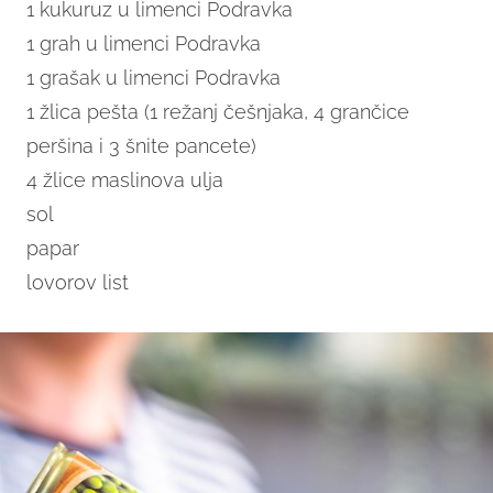
1 kukuruz u limenci Podravka
1 grah u limenci Podravka
1 grašak u limenci Podravka
1 žlica pešta (1 režanj češnjaka, 4 grančice
peršina i 3 šnite pancete)
4 žlice maslinova ulja
sol
papar
lovorov list