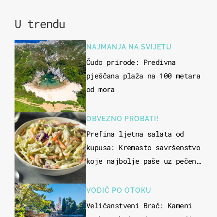
U trendu
NAJMANJA NA SVIJETU
Čudo prirode: Predivna
pješčana plaža na 100 metara
od mora
OBVEZNO PROBATI!
Prefina ljetna salata od
kupusa: Kremasto savršenstvo
koje najbolje paše uz pečeno
meso
VODIČ PO OTOKU
Veličanstveni Brač: Kameni