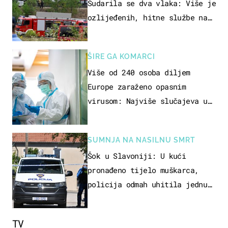
Sudarila se dva vlaka: Više je
ozlijeđenih, hitne službe na
terenu
ŠIRE GA KOMARCI
Više od 240 osoba diljem
Europe zaraženo opasnim
virusom: Najviše slučajeva u
našem susjedstvu
SUMNJA NA NASILNU SMRT
Šok u Slavoniji: U kući
pronađeno tijelo muškarca,
policija odmah uhitila jednu
osobu
TV