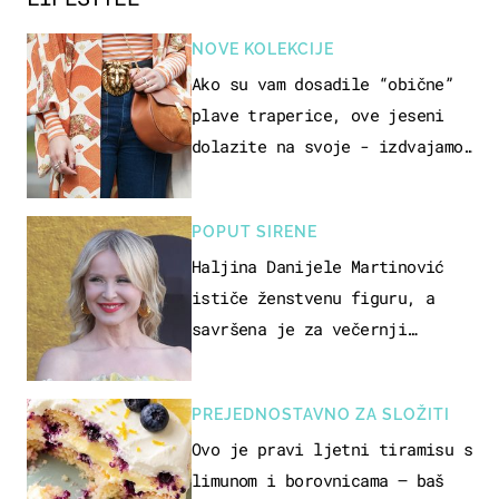
NOVE KOLEKCIJE
Ako su vam dosadile “obične”
plave traperice, ove jeseni
dolazite na svoje - izdvajamo
15 hit modela
POPUT SIRENE
Haljina Danijele Martinović
ističe ženstvenu figuru, a
savršena je za večernji
izlazak na moru
PREJEDNOSTAVNO ZA SLOŽITI
Ovo je pravi ljetni tiramisu s
limunom i borovnicama – baš