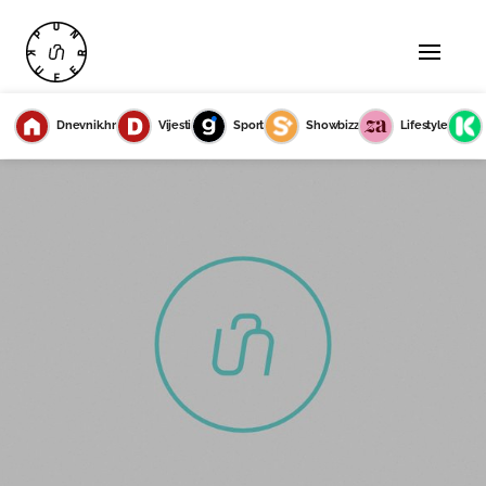
Dnevnik.hr
Vijesti
Sport
Showbizz
Lifestyle