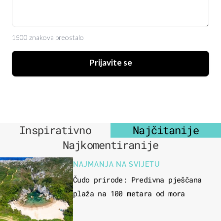
1500 znakova preostalo
Prijavite se
Inspirativno
Najčitanije
Najkomentiranije
NAJMANJA NA SVIJETU
Čudo prirode: Predivna pješčana
plaža na 100 metara od mora