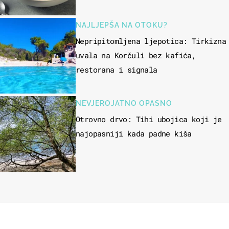
NAJLJEPŠA NA OTOKU?
Nepripitomljena ljepotica: Tirkizna
uvala na Korčuli bez kafića,
restorana i signala
NEVJEROJATNO OPASNO
Otrovno drvo: Tihi ubojica koji je
najopasniji kada padne kiša