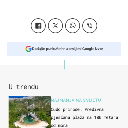
Dodajte punkufer.hr u omiljeni Google izvor
U trendu
NAJMANJA NA SVIJETU
Čudo prirode: Predivna
pješčana plaža na 100 metara
od mora