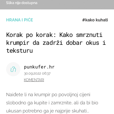
Slika nije dostupna
HRANA I PIĆE
#kako kuhati
Korak po korak: Kako smrznuti
krumpir da zadrži dobar okus i
teksturu
punkufer.hr
30.09.2022 06:37
KOMENTARI
Naiđete li na krumpir po povoljnoj cijeni
slobodno ga kupite i zamrznite, ali da bi bio
ukusan potrebno ga je najprije skuhati...