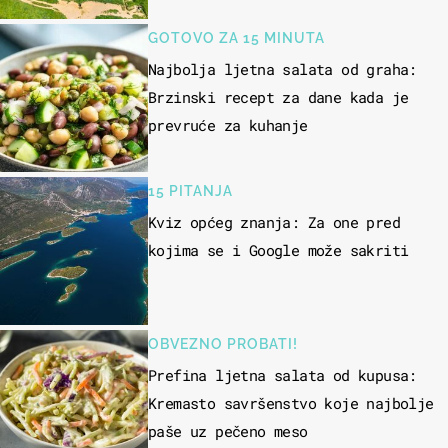
GOTOVO ZA 15 MINUTA
Najbolja ljetna salata od graha:
Brzinski recept za dane kada je
prevruće za kuhanje
15 PITANJA
Kviz općeg znanja: Za one pred
kojima se i Google može sakriti
OBVEZNO PROBATI!
Prefina ljetna salata od kupusa:
Kremasto savršenstvo koje najbolje
paše uz pečeno meso