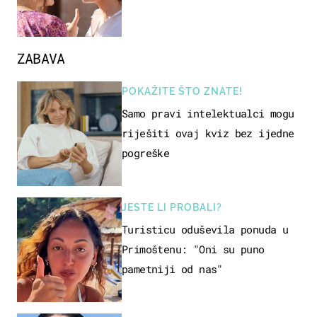
ZABAVA
POKAŽITE ŠTO ZNATE!
Samo pravi intelektualci mogu
riješiti ovaj kviz bez ijedne
pogreške
JESTE LI PROBALI?
Turisticu oduševila ponuda u
Primoštenu: "Oni su puno
pametniji od nas"