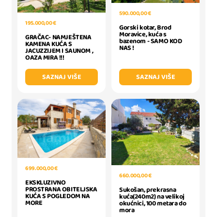
590.000,00 €
195.000,00 €
Gorski kotar, Brod
Moravice, kuća s
GRAČAC- NAMJEŠTENA
bazenom - SAMO KOD
KAMENA KUĆA S
NAS !
JACUZZIJEM I SAUNOM ,
OAZA MIRA !!!
SAZNAJ VIŠE
SAZNAJ VIŠE
699.000,00 €
660.000,00 €
EKSKLUZIVNO
PROSTRANA OBITELJSKA
Sukošan, prekrasna
KUĆA S POGLEDOM NA
kuća(240m2) na velikoj
MORE
okućnici, 100 metara do
mora