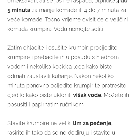
omekšavati, ali se još ne raspada, otprilike
3 do
5 minuta
za manje komade ili 4 do 7 minuta za
veće komade. Točno vrijeme ovisit će o veličini
komada krumpira. Vodu nemojte soliti.
Zatim ohladite i osušite krumpir: procijedite
krumpire i prebacite ih u posudu s hladnom
vodom i nekoliko kockica leda kako biste
odmah zaustavili kuhanje. Nakon nekoliko
minuta ponovno ocijedite krumpir te protresite
cjedilo kako biste uklonili
višak vode.
Možete ih
posušiti i papirnatim ručnikom.
Stavite krumpire na veliki
lim za pečenje,
raširite ih tako da se ne dodiruju i stavite u