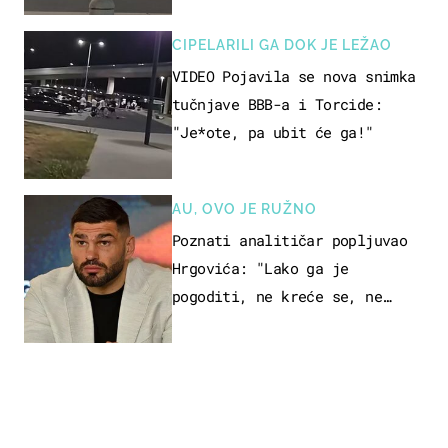
CIPELARILI GA DOK JE LEŽAO
VIDEO Pojavila se nova snimka
tučnjave BBB-a i Torcide:
"Je*ote, pa ubit će ga!"
AU, OVO JE RUŽNO
Poznati analitičar popljuvao
Hrgovića: "Lako ga je
pogoditi, ne kreće se, ne
koristi noge..."