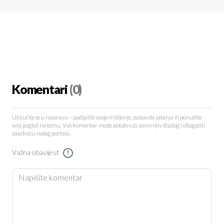
Komentari
(0)
Uključite se u raspravu – podijelite svoje mišljenje, postavite pitanja ili ponudite
svoj pogled na temu. Vaš komentar može potaknuti zanimljiv dijalog i obogatiti
zajednicu našeg portala.
Važna obavijest
!