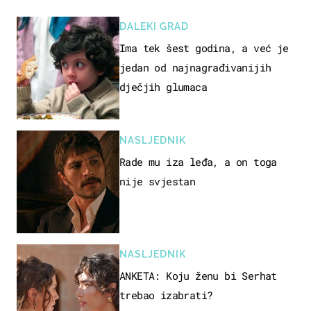
DALEKI GRAD
Ima tek šest godina, a već je
jedan od najnagrađivanijih
dječjih glumaca
NASLJEDNIK
Rade mu iza leđa, a on toga
nije svjestan
NASLJEDNIK
ANKETA: Koju ženu bi Serhat
trebao izabrati?