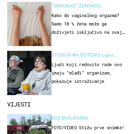
"VRHUNAC" ŽENSKOG
SEKSUALNOG ISKUSTVA
Kako do vaginalnog orgazma?
Samo 18 % žena može ga
doživjeti isključivo na ovaj
način
STUDIJA NA GOTOVO 1.900
OSOBA
Ljudi koji redovito rade ovo
imaju “mlađi” organizam,
pokazuje istraživanje
VIJESTI
KOD BJELOVARA
FOTO/VIDEO Stižu prve snimke!