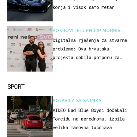
konja i visok samo metar
POKROVITELJ PHILIP MORRIS
ZAGREB
Digitalna rješenja za stvarne
probleme: Dva hrvatska
projekta dobila potporu za
razvoj
SPORT
POJAVILA SE SNIMKA
VIDEO Bad Blue Boysi dočekali
Torcidu na aerodromu, izbila
velika masovna tučnjava