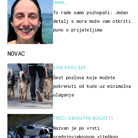
HMM…
To rade samo psihopati: Jedan
detalj s mora može vam otkriti
puno o prijateljima
NOVAC
SAM SVOJ ŠEF
Šest poslova koje možete
pokrenuti od kuće uz minimalna
ulaganja
TREĆI UNIKATNI BUGATTI
Nazvan je po vrsti
srednjovjekovnog viteškog