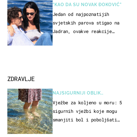
"KAO DA SU NOVAK ĐOKOVIĆ"
Jedan od najpoznatijih
svjetskih parova stigao na
Jadran, ovakve reakcije
vjerojatno nisu očekivali
ZDRAVLJE
NAJSIGURNIJI OBLIK
REKREACIJE
Vježbe za koljeno u moru: 5
sigurnih vježbi koje mogu
smanjiti bol i poboljšati
pokretljivost