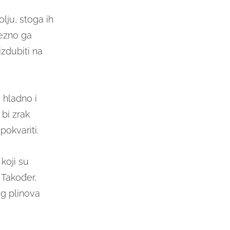
lju, stoga ih
vezno ga
izdubiti na
 hladno i
 bi zrak
pokvariti.
koji su
. Također,
og plinova