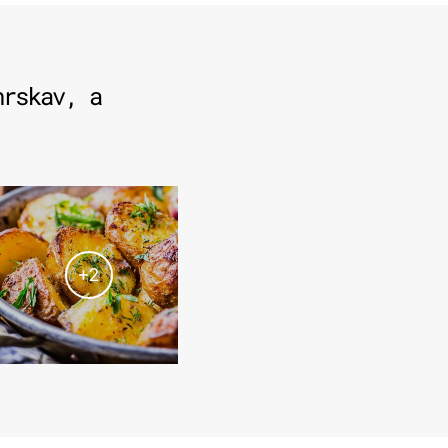
hrskav, a
+
2