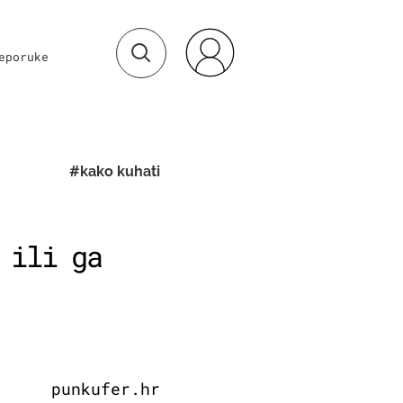
eporuke
#kako kuhati
 ili ga
punkufer.hr