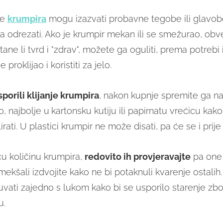
ce
krumpira
mogu izazvati probavne tegobe ili glavobo
a odrezati. Ako je krumpir mekan ili se smežurao, ob
tane li tvrd i "zdrav", možete ga oguliti, prema potrebi 
 proklijao i koristiti za jelo.
sporili klijanje krumpira
, nakon kupnje spremite ga na
, najbolje u
kartonsku kutiju ili papirnatu vrećicu kako
rati. U plastici krumpir ne može disati, pa će se i prije 
ću količinu krumpira,
redovito ih provjeravajte
pa one 
i omekšali izdvojite kako ne bi potaknuli kvarenje ostalih
uvati zajedno s lukom kako bi se usporilo starenje zb
u.