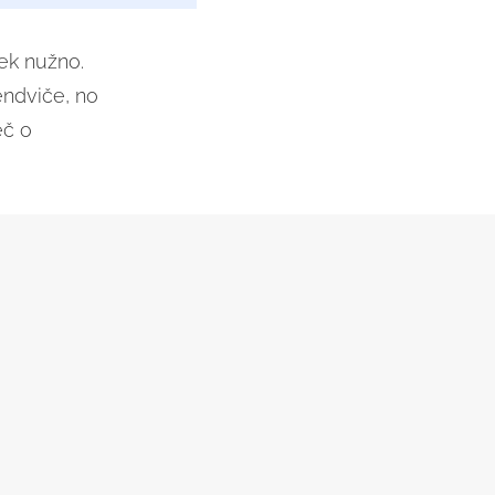
jek nužno.
endviče, no
eč o