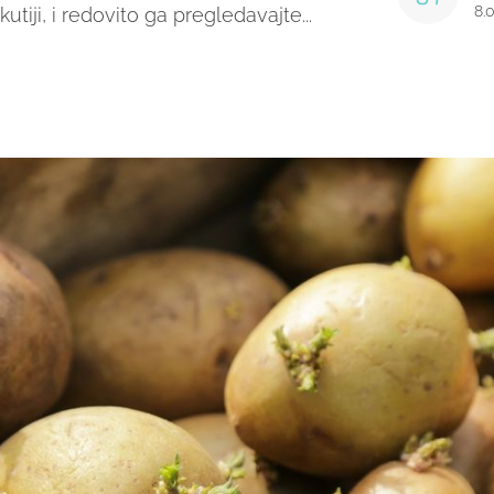
8.
utiji, i redovito ga pregledavajte...