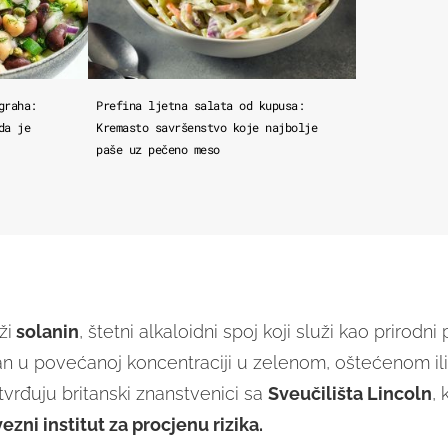
graha:
Prefina ljetna salata od kupusa:
da je
Kremasto savršenstvo koje najbolje
paše uz pečeno meso
ži
solanin
, štetni alkaloidni spoj koji služi kao prirodni 
tan u povećanoj koncentraciji u zelenom, oštećenom ili
tvrđuju britanski znanstvenici sa
Sveučilišta Lincoln
, 
ezni institut za procjenu rizika.