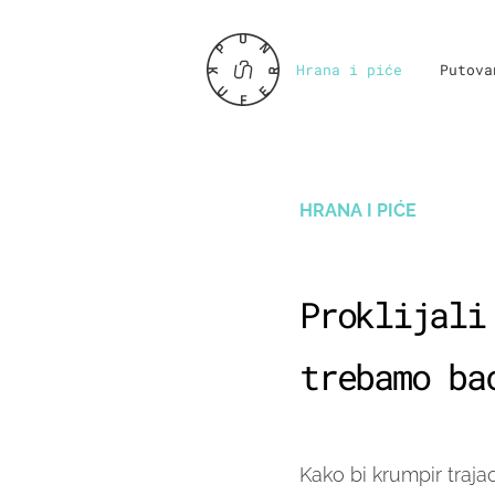
Hrana i piće
Putova
HRANA I PIĆE
Proklijali
trebamo ba
Kako bi krumpir trajao