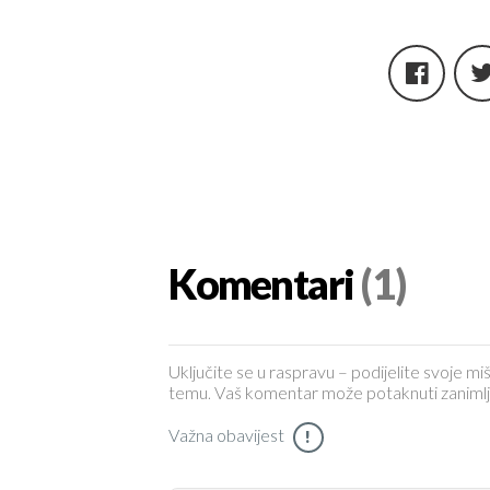
Komentari
(1)
Uključite se u raspravu – podijelite svoje miš
temu. Vaš komentar može potaknuti zanimljiv 
Važna obavijest
!