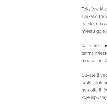
Toksične kli
svakako treb
bacite, no os
mjestu gdje je
Kako biste
u
tamno mjesto
mogao cirkuli
Čuvate li ve
proklijali il
nemojte ih č
koje ispuštaj