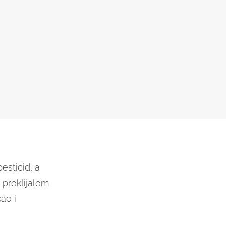
pesticid, a
 proklijalom
kao i