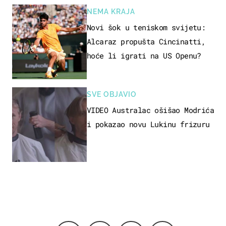
NEMA KRAJA
Novi šok u teniskom svijetu:
Alcaraz propušta Cincinatti,
hoće li igrati na US Openu?
SVE OBJAVIO
VIDEO Australac ošišao Modrića
i pokazao novu Lukinu frizuru