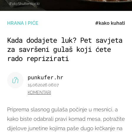
(Foto:Shutterstock)
HRANA I PIĆE
#kako kuhati
Kada dodajete luk? Pet savjeta
za savršeni gulaš koji ćete
rado reprizirati
punkufer.hr
15.06.2026 06:07
KOMENTARI
Priprema slasnog gulaša počinje u mesnici, a
kako biste odabrali pravi komad mesa, potražite
dijelove junetine kojima paše dugo krčkanje na