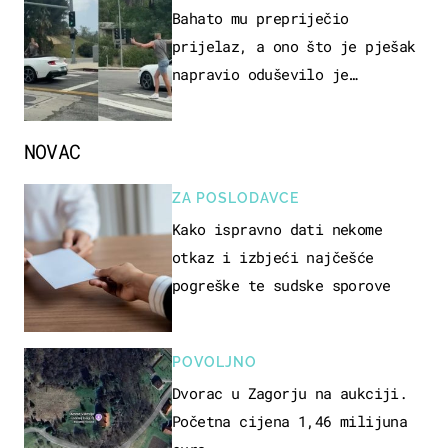
Bahato mu prepriječio
prijelaz, a ono što je pješak
napravio oduševilo je
društvene mreže
NOVAC
ZA POSLODAVCE
Kako ispravno dati nekome
otkaz i izbjeći najčešće
pogreške te sudske sporove
POVOLJNO
Dvorac u Zagorju na aukciji.
Početna cijena 1,46 milijuna