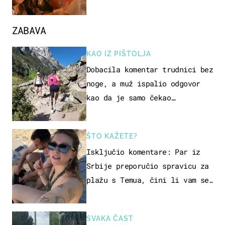
ZABAVA
KAO IZ PIŠTOLJA
Dobacila komentar trudnici bez
noge, a muž ispalio odgovor
kao da je samo čekao…
ŠTO KAŽETE?
Isključio komentare: Par iz
Srbije preporučio spravicu za
plažu s Temua, čini li vam se
ovo sigurnim?
SVAKA ČAST