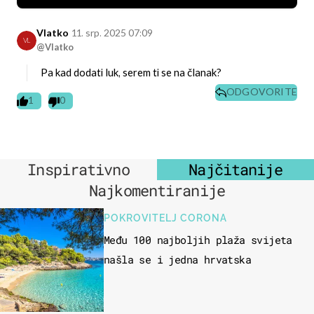
Vlatko
11. srp. 2025 07:09
VL
@Vlatko
Pa kad dodati luk, serem ti se na članak?
ODGOVORITE
1
0
Inspirativno
Najčitanije
Najkomentiranije
POKROVITELJ CORONA
Među 100 najboljih plaža svijeta
našla se i jedna hrvatska