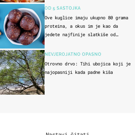
OD 5 SASTOJKA
Ove kuglice imaju ukupno 80 grama
proteina, a okus im je kao da
jedete najfinije slatkiše od
čokolade
NEVJEROJATNO OPASNO
Otrovno drvo: Tihi ubojica koji je
najopasniji kada padne kiša
Nastavi čitati