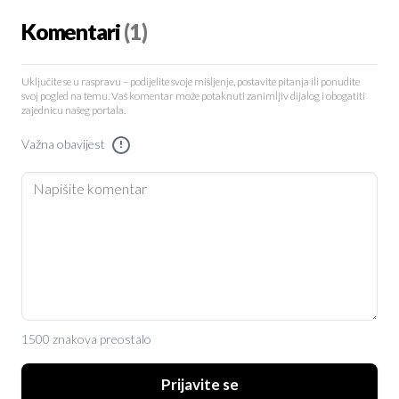
Komentari
(1)
Uključite se u raspravu – podijelite svoje mišljenje, postavite pitanja ili ponudite
svoj pogled na temu. Vaš komentar može potaknuti zanimljiv dijalog i obogatiti
zajednicu našeg portala.
Važna obavijest
!
1500 znakova preostalo
Prijavite se