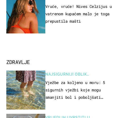
Vruće, vruće! Nives Celzijus u
vatrenom kupaćem malo je toga
prepustila mašti
ZDRAVLJE
NAJSIGURNIJI OBLIK
REKREACIJE
Vježbe za koljeno u moru: 5
sigurnih vježbi koje mogu
smanjiti bol i poboljšati
pokretljivost
VRIJEDI IH UVRSTITI U