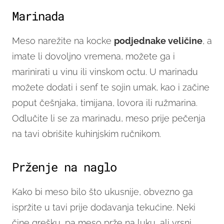
Marinada
Meso narežite na kocke
podjednake veličine
, a
imate li dovoljno vremena, možete ga i
marinirati u vinu ili vinskom octu. U marinadu
možete dodati i senf te sojin umak, kao i začine
poput češnjaka, timijana, lovora ili ružmarina.
Odlučite li se za marinadu, meso prije pečenja
na tavi obrišite kuhinjskim ručnikom.
Prženje na naglo
Kako bi meso bilo što ukusnije, obvezno ga
ispržite u tavi prije dodavanja tekućine. Neki
čine grešku, pa meso prže na luku, ali vrsni