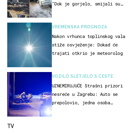
"Dok je gorjelo, smijali su
se, pili i pokazivali mi
srednji prst"
VREMENSKA PROGNOZA
Nakon vrhunca toplinskog vala
stiže osvježenje: Dokad će
trajati otkrio je meteorolog
VOZILO SLETJELO S CESTE
UZNEMIRUJUĆE Strašni prizori
nesreće u Zagrebu: Auto se
prepolovio, jedna osoba
poginula
TV