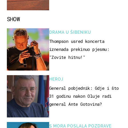
SHOW
DRAMA U ŠIBENIKU
Thompson usred koncerta
iznenada prekinuo pjesmu:
"Zovite hitnu!"
HEROJ
General pobjednik: Gdje i što
31 godinu nakon Oluje radi
general Ante Gotovina?
S MORA POSLALA POZDRAVE