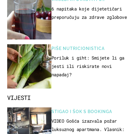
PREHRANU
6 napitaka koje dijetetičari
preporučuju za zdrave zglobove
PIŠE NUTRICIONISTICA
Poriluk i giht: Smijete li ga
jesti ili riskirate novi
napadaj?
VIJESTI
STIGAO I ŠOK S BOOKINGA
VIDEO Gošća izazvala požar
luksuznog apartmana. Vlasnik: