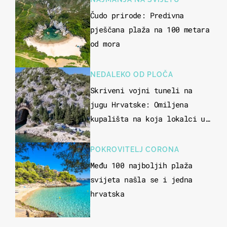
Čudo prirode: Predivna
pješčana plaža na 100 metara
od mora
NEDALEKO OD PLOČA
Skriveni vojni tuneli na
jugu Hrvatske: Omiljena
kupališta na koja lokalci u
miru dolaze roniti i skakati
u more
POKROVITELJ CORONA
Među 100 najboljih plaža
svijeta našla se i jedna
hrvatska