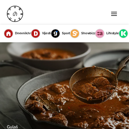
Dnevnik.hr
Vijesti
Sport
Showbizz
Lifestyle
Gulaš