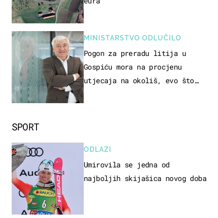
eura
MINISTARSTVO ODLUČILO
Pogon za preradu litija u
Gospiću mora na procjenu
utjecaja na okoliš, evo što
kaže ulagač
SPORT
ODLAZI
Umirovila se jedna od
najboljih skijašica novog doba