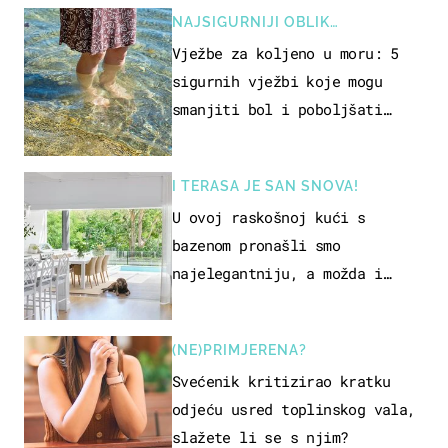
NAJSIGURNIJI OBLIK
REKREACIJE
Vježbe za koljeno u moru: 5
sigurnih vježbi koje mogu
smanjiti bol i poboljšati
pokretljivost
I TERASA JE SAN SNOVA!
U ovoj raskošnoj kući s
bazenom pronašli smo
najelegantniju, a možda i
najljepšu bijelu kuhinju
(NE)PRIMJERENA?
Svećenik kritizirao kratku
odjeću usred toplinskog vala,
slažete li se s njim?