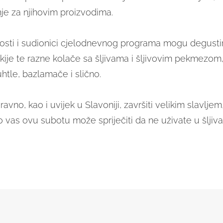
je za njihovim proizvodima.
 gosti i sudionici cjelodnevnog programa mogu degustir
akije te razne kolače sa šljivama i šljivovim pekmezom
htle, bazlamače i slično.
avno, kao i uvijek u Slavoniji, završiti velikim slavljem
 vas ovu subotu može spriječiti da ne uživate u šljiva