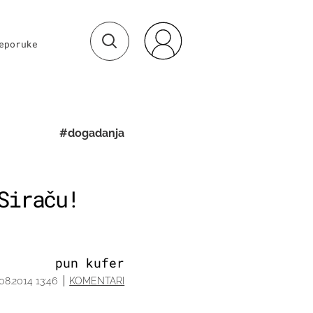
eporuke
#dogadanja
Siraču!
pun kufer
.08.2014 13:46
KOMENTARI