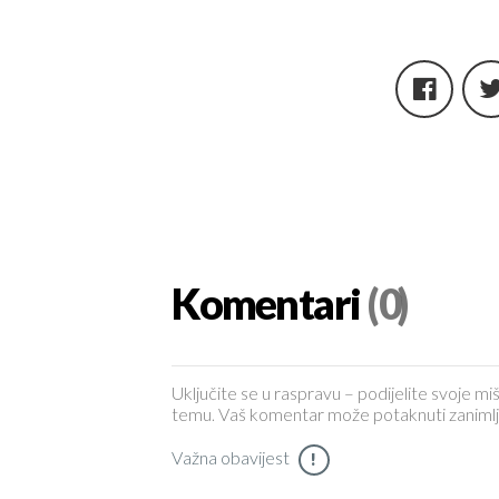
Komentari
(0)
Uključite se u raspravu – podijelite svoje miš
temu. Vaš komentar može potaknuti zanimljiv 
Važna obavijest
!