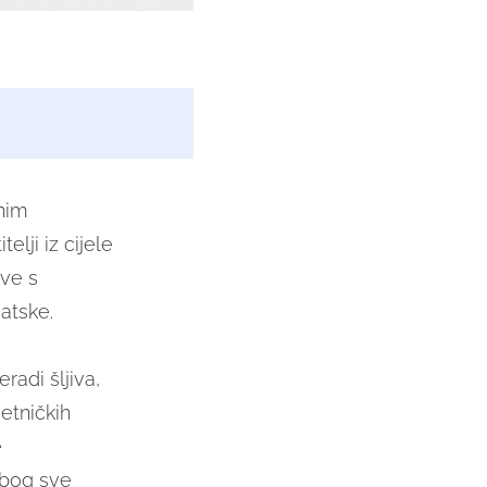
vnim
lji iz cijele
ove s
atske.
radi šljiva,
etničkih
e
 zbog sve