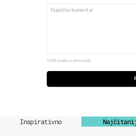
1500 znakova preostalo
Inspirativno
Najčitani