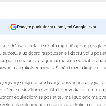
Dodajte punkufer.hr u omiljeni Google izvor
 se održava u petak i subotu (05. i 06.09.2014.), s gla
ubotu, a uz dobro raspoloženje i dobru volju posjetite
ici, gosti i sudionici programa, moći će obilaziti štand
zvodima i rukotvorinama iz Sirača i raznih krajeva Hrv
jenjivanje rakija te predavanja posvećena uzgoju i pre
 druženje u siračkom dvorištu te povorka kulturno-umj
ručnom edukacijom se posjetiteljima i sudionicima ov
 žele prikazati prednosti sadnje većih količina šljiva,