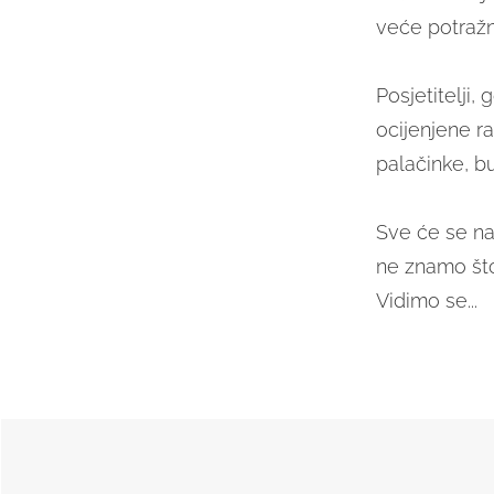
veće potražn
Posjetitelji,
ocijenjene r
palačinke, bu
Sve će se nar
ne znamo što
Vidimo se...