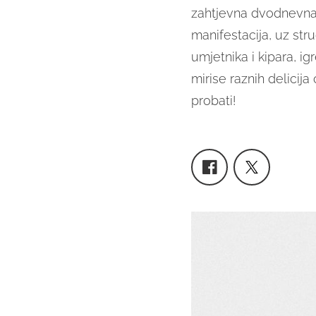
zahtjevna dvodnevna 
manifestacija, uz str
umjetnika i kipara, ig
mirise raznih delicij
probati!