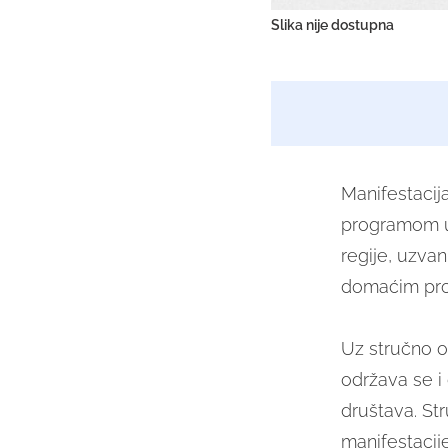
Slika nije dostupna
Manifestacija
programom u s
regije, uzvan
domaćim proi
Uz stručno oc
održava se i
društava. St
manifestacije