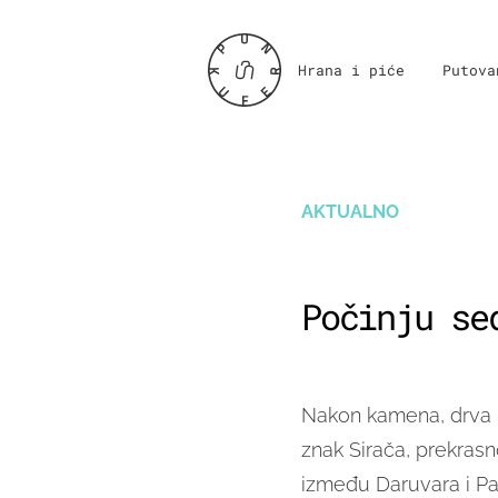
Hrana i piće
Putova
AKTUALNO
Počinju se
Nakon kamena, drva 
znak Sirača, prekras
između Daruvara i Pa