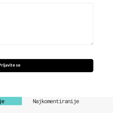
Prijavite se
je
Najkomentiranije