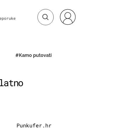
eporuke
#Kamo putovati
latno
Punkufer.hr