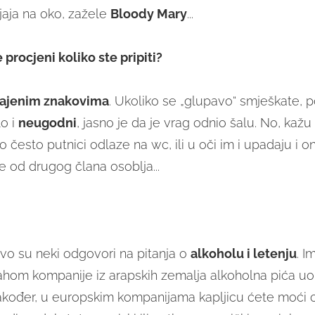
jaja na oko, zažele
Bloody Mary
...
procjeni koliko ste pripiti?
ajenim znakovima
. Ukoliko se „glupavo“ smješkate, p
o i
neugodni
, jasno je da je vrag odnio šalu. No, kažu
o često putnici odlaze na wc, ili u oči im i upadaju i oni
e od drugog člana osoblja...
o su neki odgovori na pitanja o
alkoholu i letenju
. I
ahom kompanije iz arapskih zemalja alkoholna pića uo
Također, u europskim kompanijama kapljicu ćete moći ok