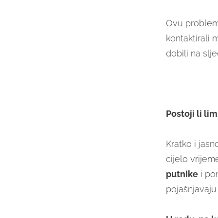
Ovu problema
kontaktirali
dobili na slj
Postoji li li
Kratko i jasn
cijelo vrijem
putnike
i pon
pojašnjavaju 