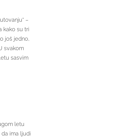
putovanju“ –
 kako su tri
po još jedno,
 U svakom
etu sasvim
dugom letu
 da ima ljudi