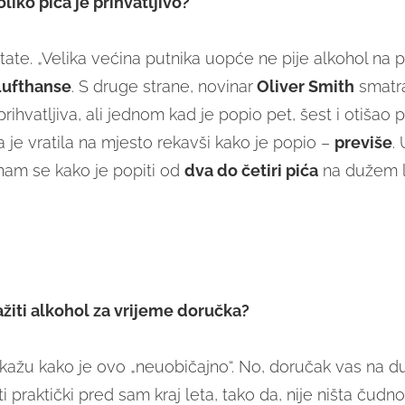
liko pića je prihvatljivo?
tate. „Velika većina putnika uopće ne pije alkohol na 
Lufthanse
. S druge strane, novinar
Oliver Smith
smatra
rihvatljiva, ali jednom kad je popio pet, šest i otišao 
 je vratila na mjesto rekavši kako je popio –
previše
.
 nam se kako je popiti od
dva do četiri pića
na dužem l
ažiti alkohol za vrijeme doručka?
 kažu kako je ovo „neuobičajno“. No, doručak vas na 
 praktički pred sam kraj leta, tako da, nije ništa čudno