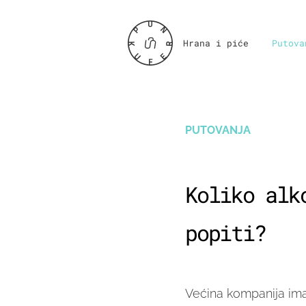
Hrana i piće
Putova
PUTOVANJA
Koliko alk
popiti?
Većina kompanija ima 