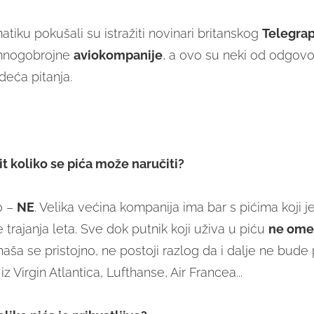
tiku pokušali su istražiti novinari britanskog
Telegra
 mnogobrojne
aviokompanije
, a ovo su neki od odgovo
edeća pitanja.
mit koliko se pića može naručiti?
o –
NE
. Velika većina kompanija ima bar s pićima koji j
e trajanja leta. Sve dok putnik koji uživa u piću
ne ome
aša se pristojno, ne postoji razlog da i dalje ne bude
iz Virgin Atlantica, Lufthanse, Air Francea...