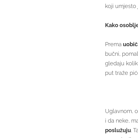
koji umjesto 
Kako osoblje 
Prema
uobič
bučni, pomal
gledaju kolik
put traže pić
Uglavnom, ov
i da neke, m
poslužuju
. 