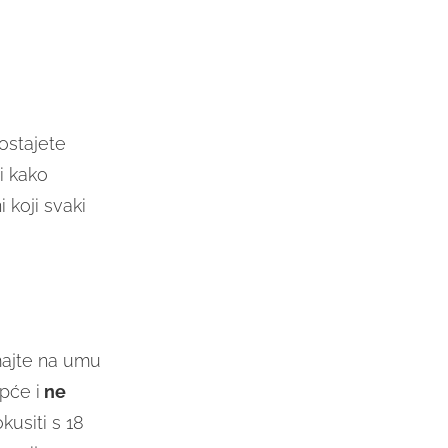
ostajete
 i kako
 koji svaki
majte na umu
pće i
ne
usiti s 18