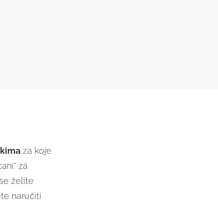
skima
za koje
cani“ za
 se želite
te naručiti