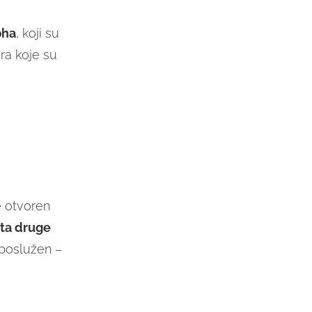
pha
, koji su
ra koje su
e otvoren
ta druge
 poslužen –