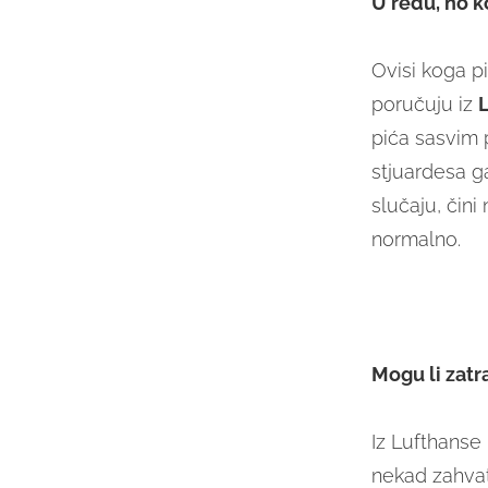
U redu, no ko
Ovisi koga pi
poručuju iz
pića sasvim p
stjuardesa ga
slučaju, čini
normalno.
Mogu li zatr
Iz Lufthanse
nekad zahvati