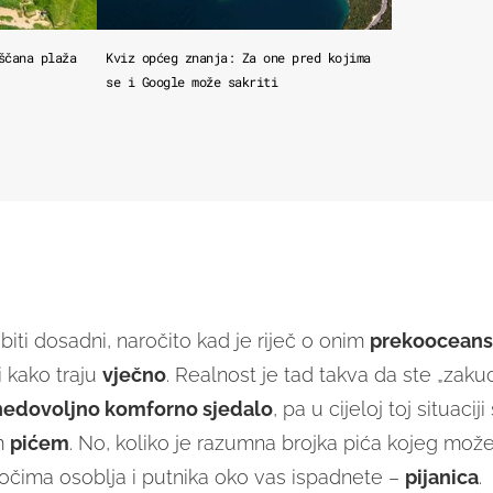
ščana plaža
Kviz općeg znanja: Za one pred kojima
se i Google može sakriti
biti dosadni, naročito kad je riječ o onim
prekoocean
i kako traju
vječno
. Realnost je tad takva da ste „zaku
nedovoljno komforno sjedalo
, pa u cijeloj toj situaciji
im
pićem
. No, koliko je razumna brojka pića kojeg može
 očima osoblja i putnika oko vas ispadnete –
pijanica
.