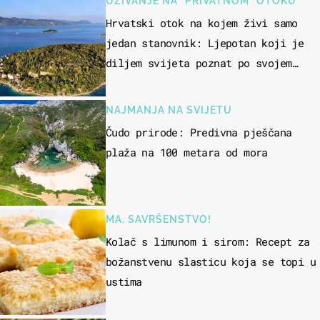
UŽIVANJE NA "PRIVATNOM" OTOKU
Hrvatski otok na kojem živi samo
jedan stanovnik: Ljepotan koji je
diljem svijeta poznat po svojem
"bijelom zlatu"
NAJMANJA NA SVIJETU
Čudo prirode: Predivna pješčana
plaža na 100 metara od mora
MA, SAVRŠENSTVO!
Kolač s limunom i sirom: Recept za
božanstvenu slasticu koja se topi u
ustima