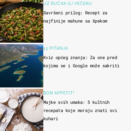
UZ RUČAK ILI VEČERU
Savršeni prilog: Recept za
najfinije mahune sa špekom
15 PITANJA
Kviz općeg znanja: Za one pred
kojima se i Google može sakriti
BON APPETIT!
Majke svih umaka: 5 kultnih
recepata koje moraju znati svi
kuhari