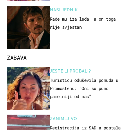
NASLJEDNIK
Rade mu iza leđa, a on toga
nije svjestan
ZABAVA
JESTE LI PROBALI?
Turisticu oduševila ponuda u
Primoštenu: "Oni su puno
pametniji od nas"
ZANIMLJIVO
Registracija iz SAD-a postala