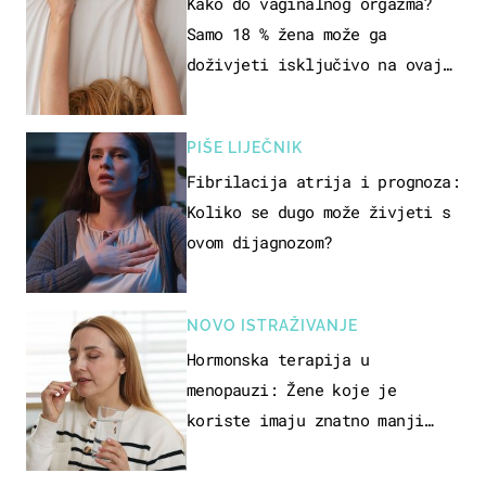
SEKSUALNOG ISKUSTVA
Kako do vaginalnog orgazma?
Samo 18 % žena može ga
doživjeti isključivo na ovaj
način
PIŠE LIJEČNIK
Fibrilacija atrija i prognoza:
Koliko se dugo može živjeti s
ovom dijagnozom?
NOVO ISTRAŽIVANJE
Hormonska terapija u
menopauzi: Žene koje je
koriste imaju znatno manji
rizik od ovoga