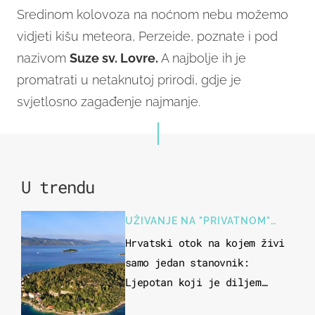
Sredinom kolovoza na noćnom nebu možemo
vidjeti kišu meteora, Perzeide, poznate i pod
nazivom
Suze sv. Lovre.
A najbolje ih je
promatrati u netaknutoj prirodi, gdje je
svjetlosno zagađenje najmanje.
U trendu
UŽIVANJE NA "PRIVATNOM"
OTOKU
Hrvatski otok na kojem živi
samo jedan stanovnik:
Ljepotan koji je diljem
svijeta poznat po svojem