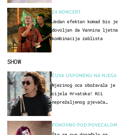
ZA KONCERT
Jedan efektan komad bio je
dovoljan da Vannina ljetna
kombinacija zablista
SHOW
ČUVA USPOMENU NA NJEGA
Njezinog oca obožavala je
cijela Hrvatska! Kći
neprežaljenog pjevača
projurila špicom na dva kotača
PONOVNO POD POVEĆALOM
Što se sve događalo na