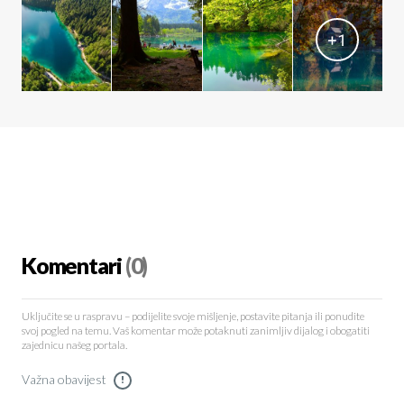
+
1
Komentari
(0)
Uključite se u raspravu – podijelite svoje mišljenje, postavite pitanja ili ponudite
svoj pogled na temu. Vaš komentar može potaknuti zanimljiv dijalog i obogatiti
zajednicu našeg portala.
Važna obavijest
!