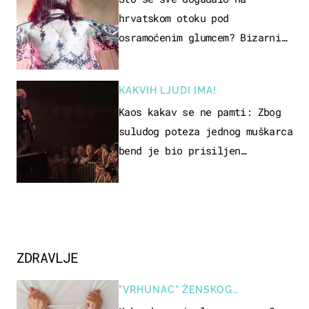
hrvatskom otoku pod
osramoćenim glumcem? Bizarni
prizori i danas izazivaju
nevjericu
KAKVIH LJUDI IMA!
Kaos kakav se ne pamti: Zbog
suludog poteza jednog muškarca
bend je bio prisiljen
prekinuti nastup
ZDRAVLJE
"VRHUNAC" ŽENSKOG