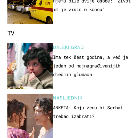
njemu bile dvije osobe: "Život
im je visio o koncu"
TV
DALEKI GRAD
Ima tek šest godina, a već je
jedan od najnagrađivanijih
dječjih glumaca
NASLJEDNIK
ANKETA: Koju ženu bi Serhat
trebao izabrati?