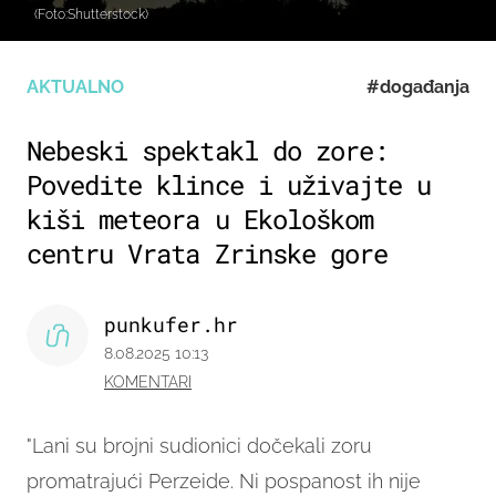
(Foto:Shutterstock)
AKTUALNO
#događanja
Nebeski spektakl do zore:
Povedite klince i uživajte u
kiši meteora u Ekološkom
centru Vrata Zrinske gore
punkufer.hr
8.08.2025 10:13
KOMENTARI
"Lani su brojni sudionici dočekali zoru
promatrajući Perzeide. Ni pospanost ih nije