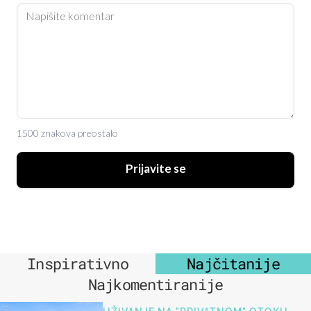
1500 znakova preostalo
Prijavite se
Inspirativno
Najčitanije
Najkomentiranije