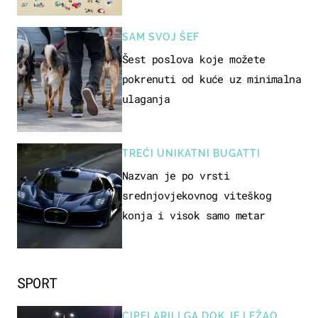
SAM SVOJ ŠEF
Šest poslova koje možete
pokrenuti od kuće uz minimalna
ulaganja
TREĆI UNIKATNI BUGATTI
Nazvan je po vrsti
srednjovjekovnog viteškog
konja i visok samo metar
SPORT
CIPELARILI GA DOK JE LEŽAO