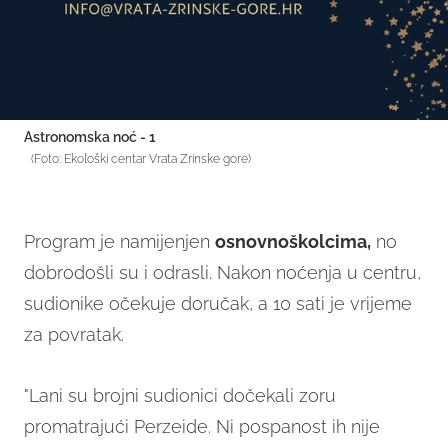
Astronomska noć - 1
(Foto: Ekološki centar Vrata Zrinske gore)
Program je namijenjen
osnovnoškolcima,
no
dobrodošli su i odrasli. Nakon noćenja u centru,
sudionike očekuje doručak, a 10 sati je vrijeme
za povratak.
"Lani su brojni sudionici dočekali zoru
promatrajući Perzeide. Ni pospanost ih nije