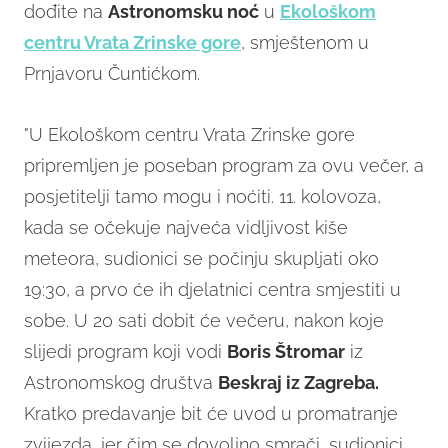
dođite na
Astronomsku noć
u
Ekološkom
centru Vrata Zrinske gore
, smještenom u
Prnjavoru Čuntićkom.
"U Ekološkom centru Vrata Zrinske gore
pripremljen je poseban program za ovu večer, a
posjetitelji tamo mogu i noćiti. 11. kolovoza,
kada se očekuje najveća vidljivost kiše
meteora, sudionici se počinju skupljati oko
19:30, a prvo će ih djelatnici centra smjestiti u
sobe. U 20 sati dobit će večeru, nakon koje
slijedi program koji vodi
Boris Štromar
iz
Astronomskog društva
Beskraj iz Zagreba.
Kratko predavanje bit će uvod u promatranje
zvijezda, jer čim se dovoljno smrači, sudionici