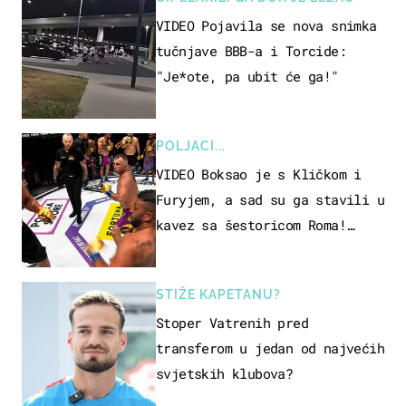
VIDEO Pojavila se nova snimka
tučnjave BBB-a i Torcide:
"Je*ote, pa ubit će ga!"
POLJACI...
VIDEO Boksao je s Kličkom i
Furyjem, a sad su ga stavili u
kavez sa šestoricom Roma!
Pogledajte kako je završilo
STIŽE KAPETANU?
Stoper Vatrenih pred
transferom u jedan od najvećih
svjetskih klubova?