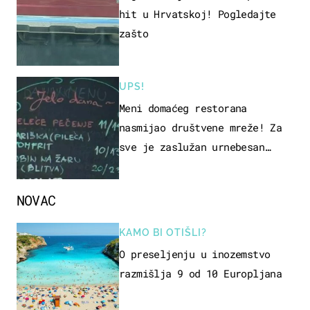
hit u Hrvatskoj! Pogledajte
zašto
UPS!
Meni domaćeg restorana
nasmijao društvene mreže! Za
sve je zaslužan urnebesan
naziv jela
NOVAC
KAMO BI OTIŠLI?
O preseljenju u inozemstvo
razmišlja 9 od 10 Europljana