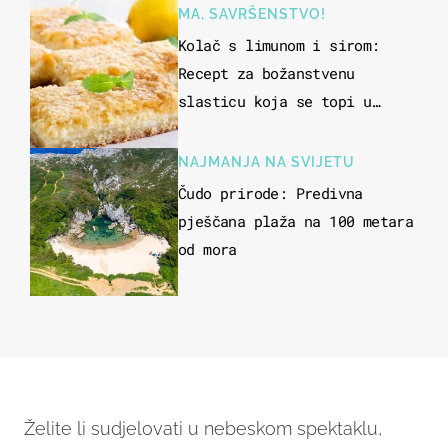
"bijelom zlatu"
MA, SAVRŠENSTVO!
Kolač s limunom i sirom:
Recept za božanstvenu
slasticu koja se topi u
ustima
NAJMANJA NA SVIJETU
Čudo prirode: Predivna
pješčana plaža na 100 metara
od mora
Želite li sudjelovati u nebeskom spektaklu,