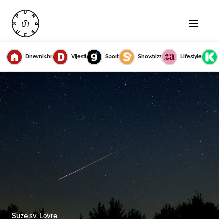
Dnevnik.hr
Vijesti
Sport
Showbizz
Lifestyle
Suze sv. Lovre