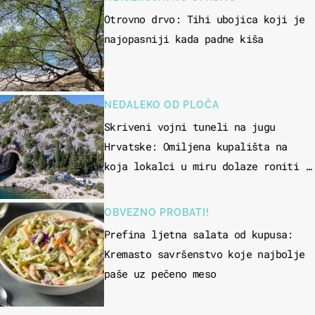
Otrovno drvo: Tihi ubojica koji je
najopasniji kada padne kiša
NEDALEKO OD PLOČA
Skriveni vojni tuneli na jugu
Hrvatske: Omiljena kupališta na
koja lokalci u miru dolaze roniti i
skakati u more
OBVEZNO PROBATI!
Prefina ljetna salata od kupusa:
Kremasto savršenstvo koje najbolje
paše uz pečeno meso