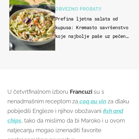
OBVEZNO PROBATI!
Prefina ljetna salata od
kupusa: Kremasto savršenstvo
koje najbolje paše uz pečeno
meso
U četvrtfinalnom izboru
Francuzi
su s
nenadmašnim receptom za
coq au vin
za dlaku
pobijedili Engleze i njihov obožavani
fish
and
chips
, tako da mislimo da bi Maroko i u ovom
natjecanju mogao iznenaditi favorite