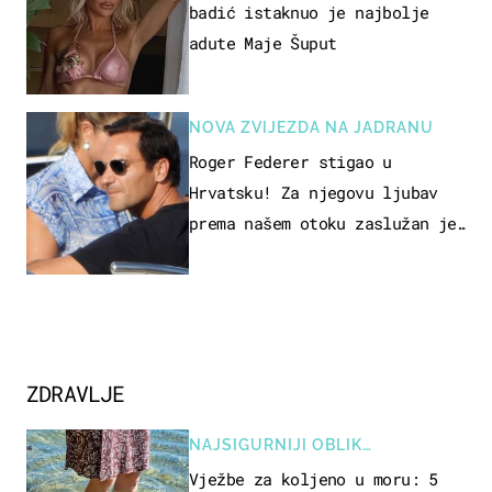
badić istaknuo je najbolje
adute Maje Šuput
NOVA ZVIJEZDA NA JADRANU
Roger Federer stigao u
Hrvatsku! Za njegovu ljubav
prema našem otoku zaslužan je
jedan poznati Hrvat
ZDRAVLJE
NAJSIGURNIJI OBLIK
REKREACIJE
Vježbe za koljeno u moru: 5