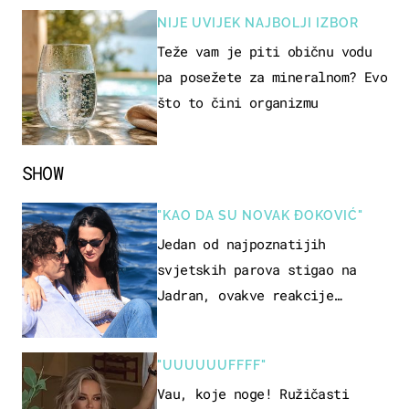
NIJE UVIJEK NAJBOLJI IZBOR
Teže vam je piti običnu vodu
pa posežete za mineralnom? Evo
što to čini organizmu
SHOW
"KAO DA SU NOVAK ĐOKOVIĆ"
Jedan od najpoznatijih
svjetskih parova stigao na
Jadran, ovakve reakcije
vjerojatno nisu očekivali
"UUUUUUFFFF"
Vau, koje noge! Ružičasti