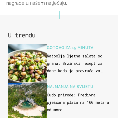
nagrade u našem natječaju.
U trendu
GOTOVO ZA 15 MINUTA
Najbolja ljetna salata od
graha: Brzinski recept za
dane kada je prevruće za
kuhanje
NAJMANJA NA SVIJETU
Čudo prirode: Predivna
pješčana plaža na 100 metara
od mora