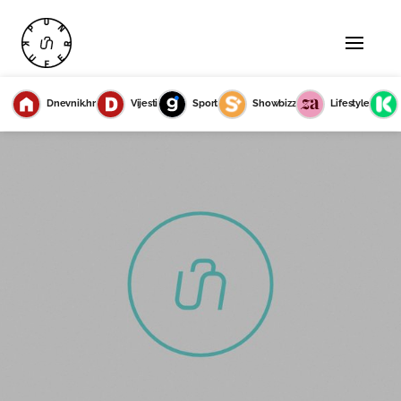
Dnevnik.hr
Vijesti
Sport
Showbizz
Lifestyle