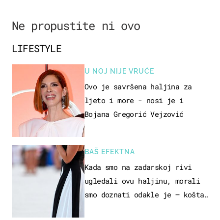
Ne propustite ni ovo
LIFESTYLE
U NOJ NIJE VRUĆE
Ovo je savršena haljina za
ljeto i more - nosi je i
Bojana Gregorić Vejzović
BAŠ EFEKTNA
Kada smo na zadarskoj rivi
ugledali ovu haljinu, morali
smo doznati odakle je – košta
samo 18 eura