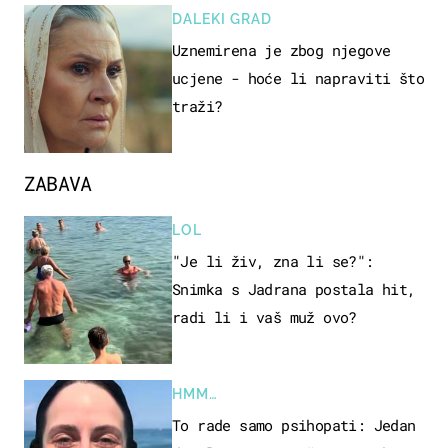
DALEKI GRAD
Uznemirena je zbog njegove
ucjene - hoće li napraviti što
traži?
ZABAVA
LOL
"Je li živ, zna li se?":
Snimka s Jadrana postala hit,
radi li i vaš muž ovo?
HMM…
To rade samo psihopati: Jedan