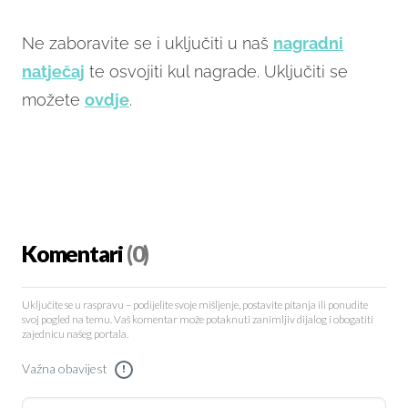
Ne zaboravite se i uključiti u naš
nagradni
natječaj
te osvojiti kul nagrade. Uključiti se
možete
ovdje
.
Komentari
(0)
Uključite se u raspravu – podijelite svoje mišljenje, postavite pitanja ili ponudite
svoj pogled na temu. Vaš komentar može potaknuti zanimljiv dijalog i obogatiti
zajednicu našeg portala.
Važna obavijest
!