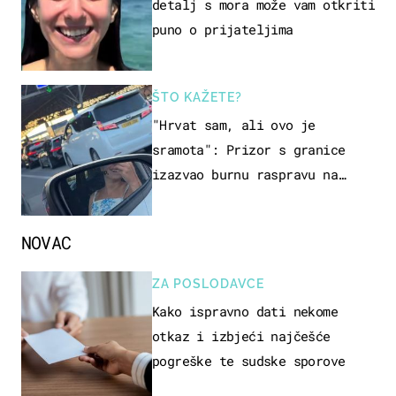
detalj s mora može vam otkriti
puno o prijateljima
ŠTO KAŽETE?
"Hrvat sam, ali ovo je
sramota": Prizor s granice
izazvao burnu raspravu na
društvenim mrežama
NOVAC
ZA POSLODAVCE
Kako ispravno dati nekome
otkaz i izbjeći najčešće
pogreške te sudske sporove