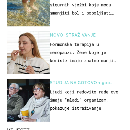
sigurnih vježbi koje mogu
smanjiti bol i poboljšati
pokretljivost
NOVO ISTRAŽIVANJE
Hormonska terapija u
menopauzi: Žene koje je
koriste imaju znatno manji
rizik od ovoga
STUDIJA NA GOTOVO 1.900
OSOBA
Ljudi koji redovito rade ovo
imaju “mlađi” organizam,
pokazuje istraživanje