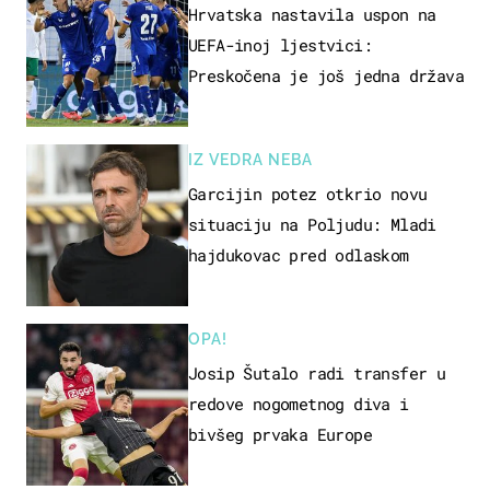
Hrvatska nastavila uspon na
UEFA-inoj ljestvici:
Preskočena je još jedna država
IZ VEDRA NEBA
Garcijin potez otkrio novu
situaciju na Poljudu: Mladi
hajdukovac pred odlaskom
OPA!
Josip Šutalo radi transfer u
redove nogometnog diva i
bivšeg prvaka Europe