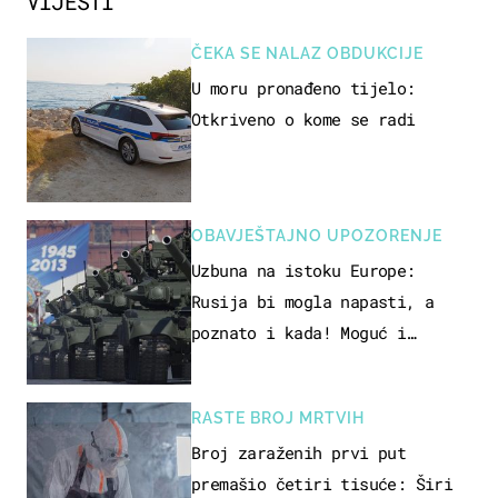
VIJESTI
ČEKA SE NALAZ OBDUKCIJE
U moru pronađeno tijelo:
Otkriveno o kome se radi
OBAVJEŠTAJNO UPOZORENJE
Uzbuna na istoku Europe:
Rusija bi mogla napasti, a
poznato i kada! Moguć i
kopneni upad u članicu NATO-a
RASTE BROJ MRTVIH
Broj zaraženih prvi put
premašio četiri tisuće: Širi