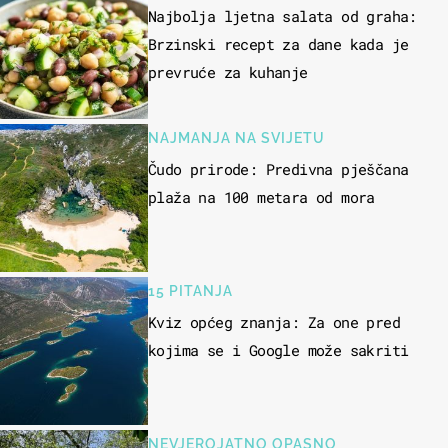
Najbolja ljetna salata od graha:
Brzinski recept za dane kada je
prevruće za kuhanje
NAJMANJA NA SVIJETU
Čudo prirode: Predivna pješčana
plaža na 100 metara od mora
15 PITANJA
Kviz općeg znanja: Za one pred
kojima se i Google može sakriti
NEVJEROJATNO OPASNO