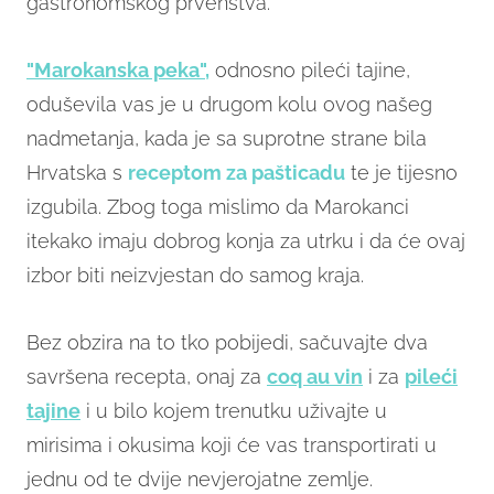
gastronomskog prvenstva.
"Marokanska peka",
odnosno pileći tajine,
oduševila vas je u drugom kolu ovog našeg
nadmetanja, kada je sa suprotne strane bila
Hrvatska s
receptom za pašticadu
te je tijesno
izgubila. Zbog toga mislimo da Marokanci
itekako imaju dobrog konja za utrku i da će ovaj
izbor biti neizvjestan do samog kraja.
Bez obzira na to tko pobijedi, sačuvajte dva
savršena recepta, onaj za
coq au vin
i za
pileći
tajine
i u bilo kojem trenutku uživajte u
mirisima i okusima koji će vas transportirati u
jednu od te dvije nevjerojatne zemlje.