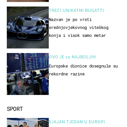
TREĆI UNIKATNI BUGATTI
Nazvan je po vrsti
srednjovjekovnog viteškog
konja i visok samo metar
OVO JE 10 NAJBOLJIH
Europske dionice dosegnule su
rekordne razine
SPORT
SJAJAN TJEDAN U EUROPI