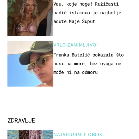
Vau, koje noge! Ružičasti
badić istaknuo je najbolje
adute Maje Šuput
VRLO ZANIMLJIVO!
Franka Batelić pokazala što
nosi na more, bez ovoga ne
može ni na odmoru
ZDRAVLJE
NAJSIGURNIJI OBLIK