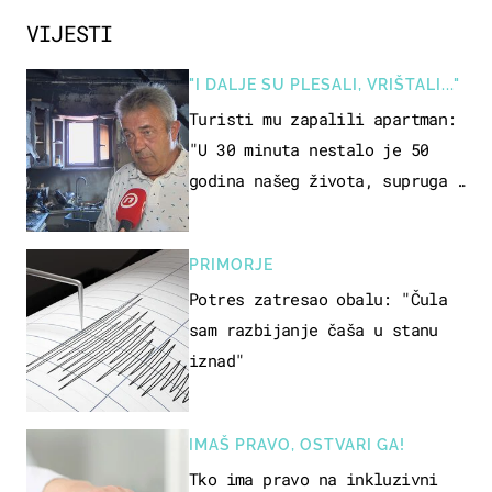
VIJESTI
"I DALJE SU PLESALI, VRIŠTALI..."
Turisti mu zapalili apartman:
"U 30 minuta nestalo je 50
godina našeg života, supruga i
ja ne možemo oka sklopiti"
PRIMORJE
Potres zatresao obalu: "Čula
sam razbijanje čaša u stanu
iznad"
IMAŠ PRAVO, OSTVARI GA!
Tko ima pravo na inkluzivni