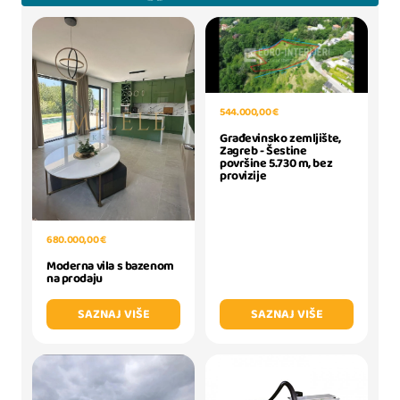
544.000,00 €
Građevinsko zemljište,
Zagreb - Šestine
površine 5.730 m, bez
provizije
680.000,00 €
Moderna vila s bazenom
na prodaju
SAZNAJ VIŠE
SAZNAJ VIŠE