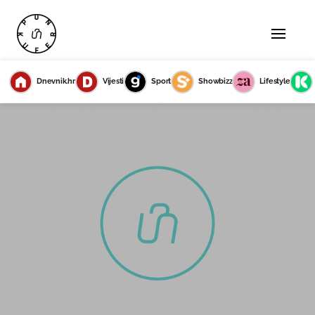
Dnevnik.hr
Vijesti
Sport
Showbizz
Lifestyle