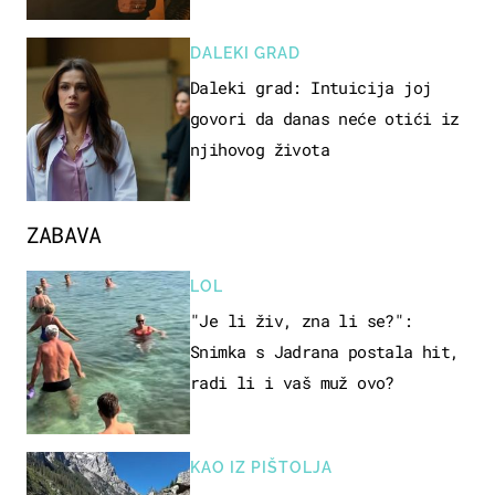
DALEKI GRAD
Daleki grad: Intuicija joj
govori da danas neće otići iz
njihovog života
ZABAVA
LOL
"Je li živ, zna li se?":
Snimka s Jadrana postala hit,
radi li i vaš muž ovo?
KAO IZ PIŠTOLJA