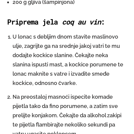
200 g gljiva (šampinjona)
Priprema jela
coq au vin
:
U lonac s debljim dnom stavite maslinovo
ulje, zagrijte ga na srednje jakoj vatri te mu
dodajte kockice slanine. Čekajte neka
slanina ispusti mast, a kockice porumene te
lonac maknite s vatre i izvadite smeđe
kockice, odnosno čvarke.
Na preostaloj masnoći ispecite komade
pijetla tako da fino porumene, a zatim sve
prelijte konjakom. Čekajte da alkohol zakipi
te pijetla flambirajte nekoliko sekundi pa
vatru ugasite poklopcem.