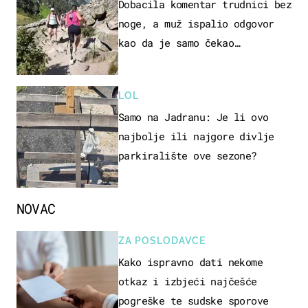
Dobacila komentar trudnici bez
noge, a muž ispalio odgovor
kao da je samo čekao…
LOL
Samo na Jadranu: Je li ovo
najbolje ili najgore divlje
parkiralište ove sezone?
NOVAC
ZA POSLODAVCE
Kako ispravno dati nekome
otkaz i izbjeći najčešće
pogreške te sudske sporove