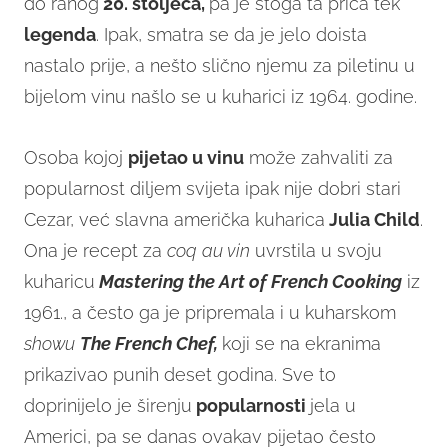
do ranog
20. stoljeća,
pa je stoga ta priča tek
legenda
. Ipak, smatra se da je jelo doista
nastalo prije, a nešto slično njemu za piletinu u
bijelom vinu našlo se u kuharici iz 1964. godine.
Osoba kojoj
pijetao u vinu
može zahvaliti za
popularnost diljem svijeta ipak nije dobri stari
Cezar, već slavna američka kuharica
Julia Child
.
Ona je recept za
coq au vin
uvrstila u svoju
kuharicu
Mastering the Art of French Cooking
iz
1961., a često ga je pripremala i u kuharskom
showu
The French Chef,
koji se na ekranima
prikazivao punih deset godina. Sve to
doprinijelo je širenju
popularnosti
jela u
Americi, pa se danas ovakav pijetao često