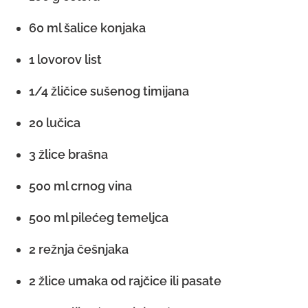
60 ml šalice konjaka
1 lovorov list
1/4 žličice sušenog timijana
20 lučica
3 žlice brašna
500 ml crnog vina
500 ml pilećeg temeljca
2 režnja češnjaka
2 žlice umaka od rajčice ili pasate