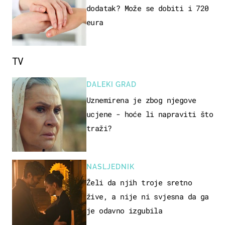
dodatak? Može se dobiti i 720
eura
TV
DALEKI GRAD
Uznemirena je zbog njegove
ucjene - hoće li napraviti što
traži?
NASLJEDNIK
Želi da njih troje sretno
žive, a nije ni svjesna da ga
je odavno izgubila