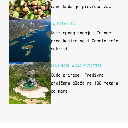
dane kada je prevruće za
kuhanje
15 PITANJA
Kviz općeg znanja: Za one
pred kojima se i Google može
sakriti
NAJMANJA NA SVIJETU
Čudo prirode: Predivna
pješčana plaža na 100 metara
od mora