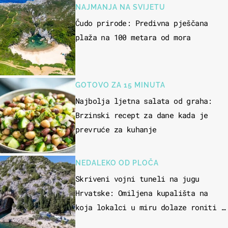
NAJMANJA NA SVIJETU
Čudo prirode: Predivna pješčana
plaža na 100 metara od mora
GOTOVO ZA 15 MINUTA
Najbolja ljetna salata od graha:
Brzinski recept za dane kada je
prevruće za kuhanje
NEDALEKO OD PLOČA
Skriveni vojni tuneli na jugu
Hrvatske: Omiljena kupališta na
koja lokalci u miru dolaze roniti i
skakati u more