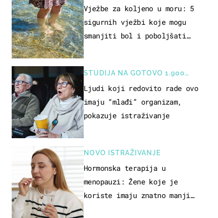
REKREACIJE
Vježbe za koljeno u moru: 5
sigurnih vježbi koje mogu
smanjiti bol i poboljšati
pokretljivost
STUDIJA NA GOTOVO 1.900
OSOBA
Ljudi koji redovito rade ovo
imaju “mlađi” organizam,
pokazuje istraživanje
NOVO ISTRAŽIVANJE
Hormonska terapija u
menopauzi: Žene koje je
koriste imaju znatno manji
rizik od ovoga