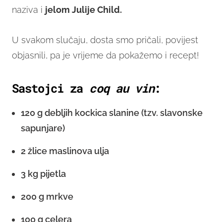
naziva i
jelom Julije Child.
U svakom slučaju, dosta smo pričali, povijest
objasnili, pa je vrijeme da pokažemo i recept!
Sastojci za
coq au vin
:
120 g debljih kockica slanine (tzv. slavonske
sapunjare)
2 žlice maslinova ulja
3 kg pijetla
200 g mrkve
100 g celera