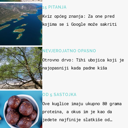
15 PITANJA
Kviz općeg znanja: Za one pred
kojima se i Google može sakriti
NEVJEROJATNO OPASNO
Otrovno drvo: Tihi ubojica koji je
najopasniji kada padne kiša
OD 5 SASTOJKA
Ove kuglice imaju ukupno 80 grama
proteina, a okus im je kao da
jedete najfinije slatkiše od
čokolade