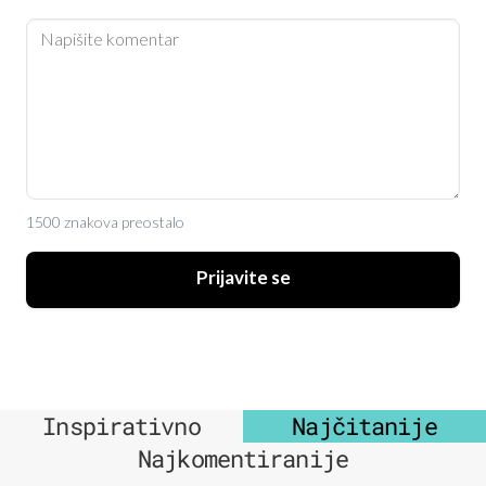
1500 znakova preostalo
Prijavite se
Inspirativno
Najčitanije
Najkomentiranije