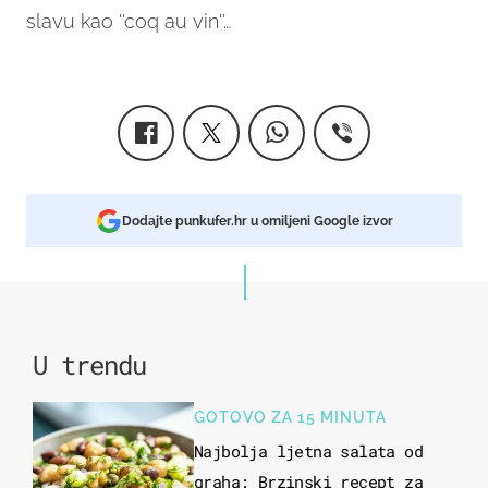
slavu kao ''coq au vin''…
Dodajte punkufer.hr u omiljeni Google izvor
U trendu
GOTOVO ZA 15 MINUTA
Najbolja ljetna salata od
graha: Brzinski recept za