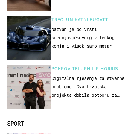
TREĆI UNIKATNI BUGATTI
Nazvan je po vrsti
srednjovjekovnog viteškog
konja i visok samo metar
POKROVITELJ PHILIP MORRIS
ZAGREB
Digitalna rješenja za stvarne
probleme: Dva hrvatska
projekta dobila potporu za
razvoj
SPORT