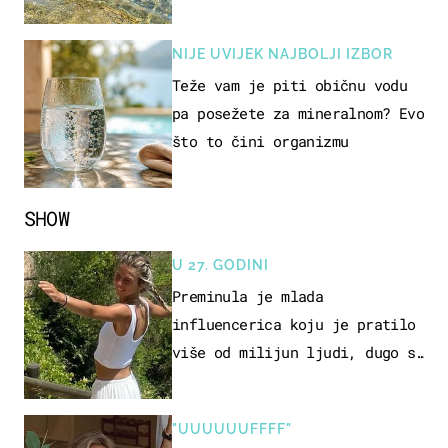
pokretljivost
NIJE UVIJEK NAJBOLJI IZBOR
Teže vam je piti običnu vodu
pa posežete za mineralnom? Evo
što to čini organizmu
SHOW
U 27. GODINI
Preminula je mlada
influencerica koju je pratilo
više od milijun ljudi, dugo se
borila s opakom bolešću
"UUUUUUFFFF"