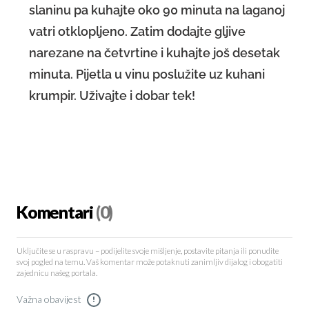
slaninu pa kuhajte oko 90 minuta na laganoj
vatri otklopljeno. Zatim dodajte gljive
narezane na četvrtine i kuhajte još desetak
minuta. Pijetla u vinu poslužite uz kuhani
krumpir. Uživajte i dobar tek!
Komentari
(0)
Uključite se u raspravu – podijelite svoje mišljenje, postavite pitanja ili ponudite
svoj pogled na temu. Vaš komentar može potaknuti zanimljiv dijalog i obogatiti
zajednicu našeg portala.
Važna obavijest
!