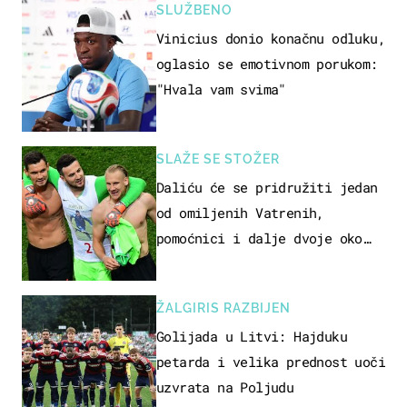
SLUŽBENO
Vinicius donio konačnu odluku,
oglasio se emotivnom porukom:
"Hvala vam svima"
SLAŽE SE STOŽER
Daliću će se pridružiti jedan
od omiljenih Vatrenih,
pomoćnici i dalje dvoje oko
ponude
ŽALGIRIS RAZBIJEN
Golijada u Litvi: Hajduku
petarda i velika prednost uoči
uzvrata na Poljudu