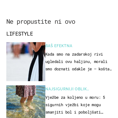
Ne propustite ni ovo
LIFESTYLE
BAŠ EFEKTNA
Kada smo na zadarskoj rivi
ugledali ovu haljinu, morali
smo doznati odakle je – košta
samo 18 eura
NAJSIGURNIJI OBLIK
REKREACIJE
Vježbe za koljeno u moru: 5
sigurnih vježbi koje mogu
smanjiti bol i poboljšati