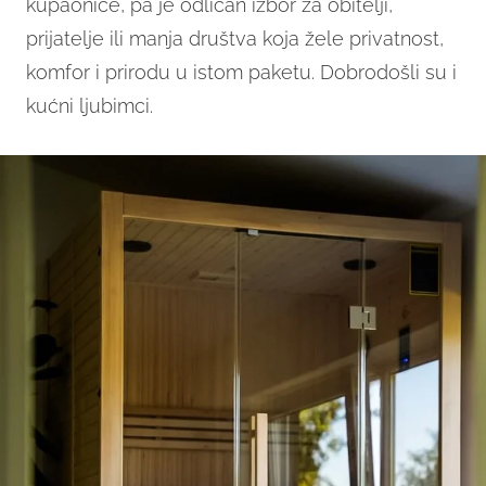
kupaonice, pa je odličan izbor za obitelji,
prijatelje ili manja društva koja žele privatnost,
komfor i prirodu u istom paketu. Dobrodošli su i
kućni ljubimci.