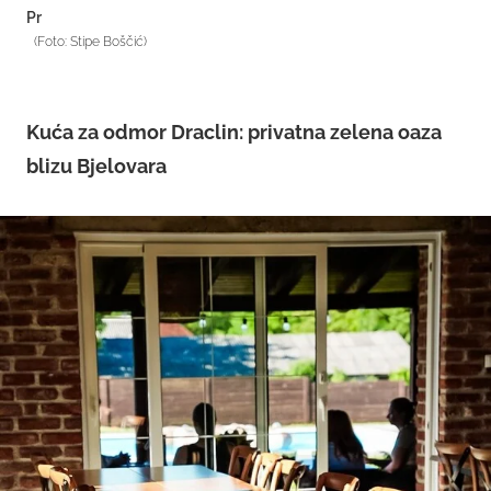
Pr
(Foto: Stipe Boščić)
Kuća za odmor Draclin: privatna zelena oaza
blizu Bjelovara