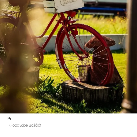
Pr
(Foto: Stipe Boščić)