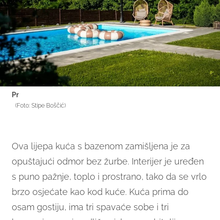
Pr
(Foto: Stipe Boščić)
Ova lijepa kuća s bazenom zamišljena je za
opuštajući odmor bez žurbe. Interijer je uređen
s puno pažnje, toplo i prostrano, tako da se vrlo
brzo osjećate kao kod kuće. Kuća prima do
osam gostiju, ima tri spavaće sobe i tri