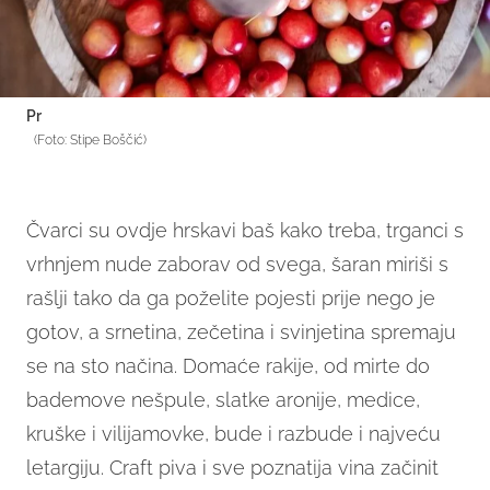
Pr
(Foto: Stipe Boščić)
Čvarci su ovdje hrskavi baš kako treba, trganci s
vrhnjem nude zaborav od svega, šaran miriši s
rašlji tako da ga poželite pojesti prije nego je
gotov, a srnetina, zečetina i svinjetina spremaju
se na sto načina. Domaće rakije, od mirte do
bademove nešpule, slatke aronije, medice,
kruške i vilijamovke, bude i razbude i najveću
letargiju. Craft piva i sve poznatija vina začinit