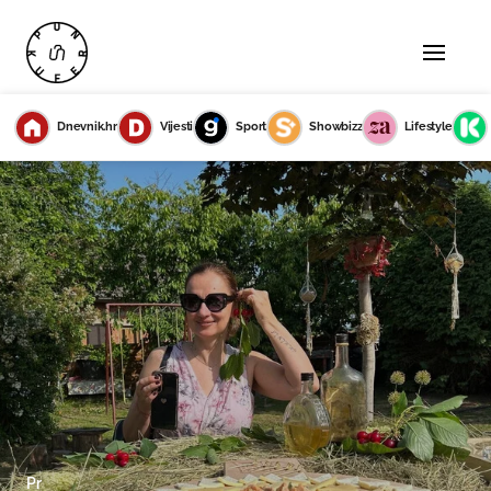
Dnevnik.hr
Vijesti
Sport
Showbizz
Lifestyle
Pr