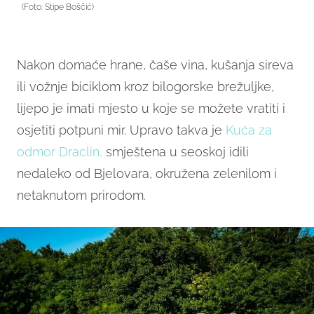
(Foto: Stipe Boščić)
Nakon domaće hrane, čaše vina, kušanja sireva
ili vožnje biciklom kroz bilogorske brežuljke,
lijepo je imati mjesto u koje se možete vratiti i
osjetiti potpuni mir. Upravo takva je
Kuća za
odmor Draclin,
smještena u seoskoj idili
nedaleko od Bjelovara, okružena zelenilom i
netaknutom prirodom.