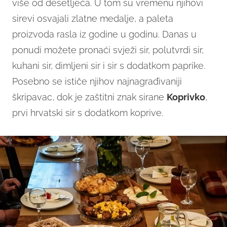
više od desetljeća. U tom su vremenu njihovi
sirevi osvajali zlatne medalje, a paleta
proizvoda rasla iz godine u godinu. Danas u
ponudi možete pronaći svježi sir, polutvrdi sir,
kuhani sir, dimljeni sir i sir s dodatkom paprike.
Posebno se ističe njihov najnagrađivaniji
škripavac, dok je zaštitni znak sirane
Koprivko
,
prvi hrvatski sir s dodatkom koprive.