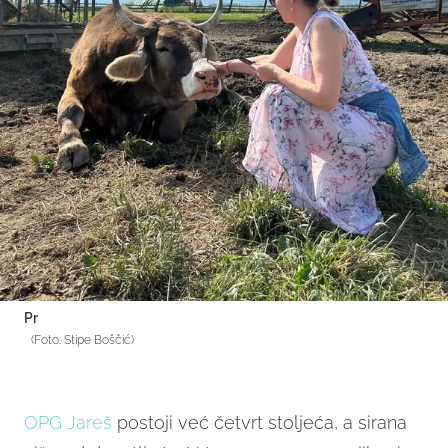
Pr
(Foto: Stipe Boščić)
OPG Jareš
postoji već četvrt stoljeća, a sirana