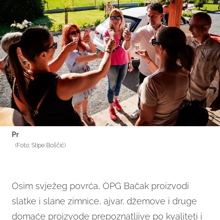
Pr
(Foto: Stipe Boščić)
Osim svježeg povrća, OPG Bačak proizvodi
slatke i slane zimnice, ajvar, džemove i druge
domaće proizvode prepoznatljive po kvaliteti i