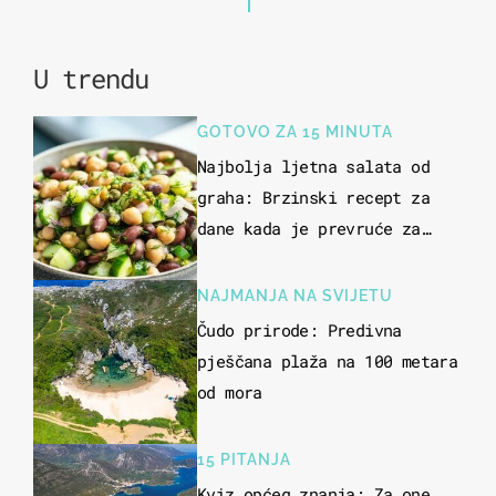
U trendu
GOTOVO ZA 15 MINUTA
Najbolja ljetna salata od
graha: Brzinski recept za
dane kada je prevruće za
kuhanje
NAJMANJA NA SVIJETU
Čudo prirode: Predivna
pješčana plaža na 100 metara
od mora
15 PITANJA
Kviz općeg znanja: Za one