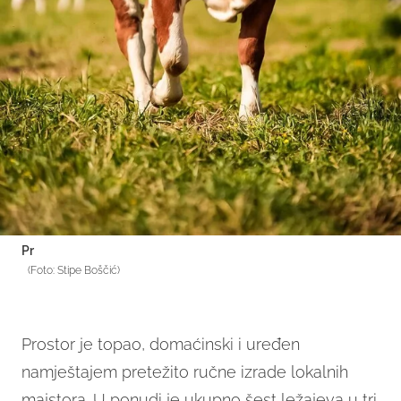
Pr
(Foto: Stipe Boščić)
Prostor je topao, domaćinski i uređen
namještajem pretežito ručne izrade lokalnih
majstora. U ponudi je ukupno šest ležajeva u tri