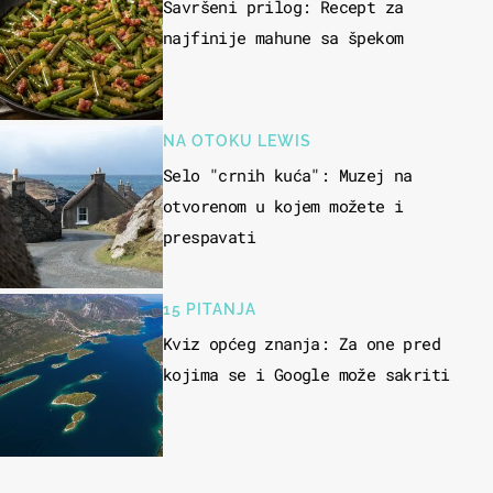
Savršeni prilog: Recept za
najfinije mahune sa špekom
NA OTOKU LEWIS
Selo "crnih kuća": Muzej na
otvorenom u kojem možete i
prespavati
15 PITANJA
Kviz općeg znanja: Za one pred
kojima se i Google može sakriti