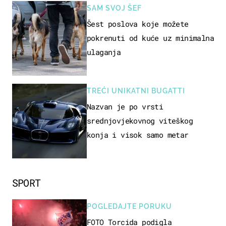
SAM SVOJ ŠEF
Šest poslova koje možete
pokrenuti od kuće uz minimalna
ulaganja
TREĆI UNIKATNI BUGATTI
Nazvan je po vrsti
srednjovjekovnog viteškog
konja i visok samo metar
SPORT
POGLEDAJTE PORUKU
FOTO Torcida podigla