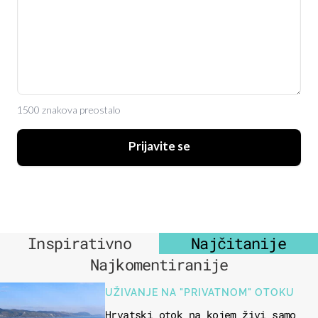
1500 znakova preostalo
Prijavite se
Inspirativno
Najčitanije
Najkomentiranije
UŽIVANJE NA "PRIVATNOM" OTOKU
Hrvatski otok na kojem živi samo