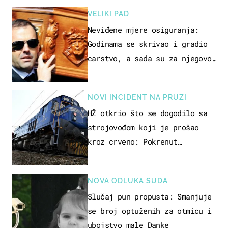
VELIKI PAD
Neviđene mjere osiguranja:
Godinama se skrivao i gradio
carstvo, a sada su za njegovo
izručenje naručili posebno
vozilo
NOVI INCIDENT NA PRUZI
HŽ otkrio što se dogodilo sa
strojovođom koji je prošao
kroz crveno: Pokrenut
inspekcijski nadzor
NOVA ODLUKA SUDA
Slučaj pun propusta: Smanjuje
se broj optuženih za otmicu i
ubojstvo male Danke