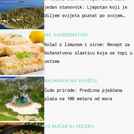
jedan stanovnik: Ljepotan koji je
diljem svijeta poznat po svojem
"bijelom zlatu"
MA, SAVRŠENSTVO!
Kolač s limunom i sirom: Recept za
božanstvenu slasticu koja se topi u
ustima
NAJMANJA NA SVIJETU
Čudo prirode: Predivna pješčana
plaža na 100 metara od mora
UZ RUČAK ILI VEČERU