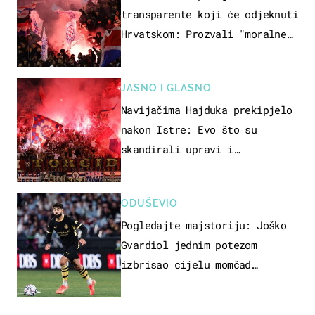
transparente koji će odjeknuti
Hrvatskom: Prozvali "moralne
vertikale"
JASNO I GLASNO
Navijačima Hajduka prekipjelo
nakon Istre: Evo što su
skandirali upravi i
predsjedniku Biliću
ODUŠEVIO
Pogledajte majstoriju: Joško
Gvardiol jednim potezom
izbrisao cijelu momčad
Atletica