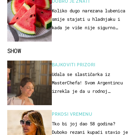
DOBRO JE ZNATI
Koliko dugo narezana lubenica
smije stajati u hladnjaku i
kada je više nije sigurno
jesti?
SHOW
BAJKOVITI PRIZORI
Udala se slastičarka iz
MasterChefa! Svom Argentincu
izrekla je da u rodnoj
Hercegovini
PRKOSI VREMENU
Tko bi joj dao 58 godina?
Duboko rezani kupaći stavio je