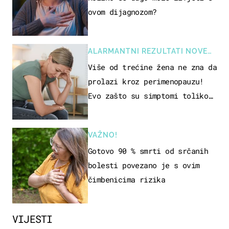
ovom dijagnozom?
ALARMANTNI REZULTATI NOVE
STUDIJE
Više od trećine žena ne zna da
prolazi kroz perimenopauzu!
Evo zašto su simptomi toliko
zbunjujući
VAŽNO!
Gotovo 90 % smrti od srčanih
bolesti povezano je s ovim
čimbenicima rizika
VIJESTI