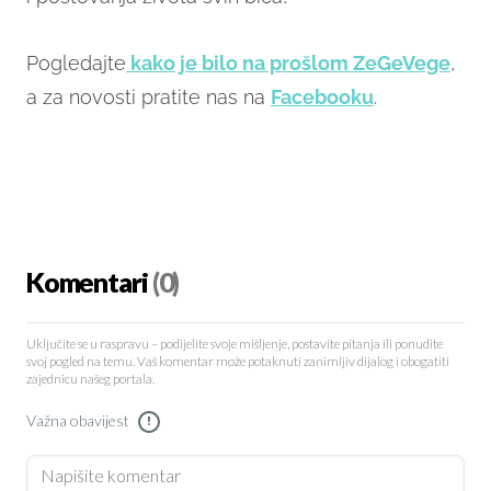
Pogledajte
kako je bilo na prošlom ZeGeVege
,
a za novosti pratite nas na
Facebooku
.
Komentari
(0)
Uključite se u raspravu – podijelite svoje mišljenje, postavite pitanja ili ponudite
svoj pogled na temu. Vaš komentar može potaknuti zanimljiv dijalog i obogatiti
zajednicu našeg portala.
Važna obavijest
!