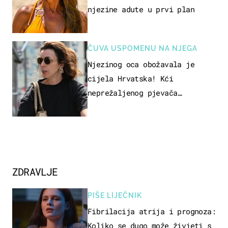
njezine adute u prvi plan
ČUVA USPOMENU NA NJEGA
Njezinog oca obožavala je
cijela Hrvatska! Kći
neprežaljenog pjevača
projurila špicom na dva kotača
ZDRAVLJE
PIŠE LIJEČNIK
Fibrilacija atrija i prognoza:
Koliko se dugo može živjeti s