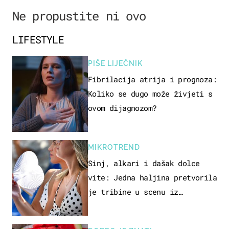
Ne propustite ni ovo
LIFESTYLE
PIŠE LIJEČNIK
Fibrilacija atrija i prognoza:
Koliko se dugo može živjeti s
ovom dijagnozom?
MIKROTREND
Sinj, alkari i dašak dolce
vite: Jedna haljina pretvorila
je tribine u scenu iz
talijanskog filma