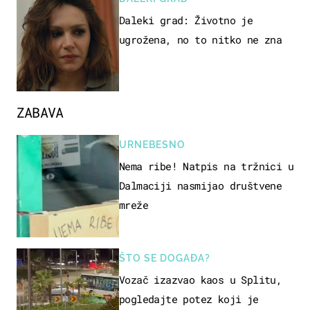
Daleki grad: Životno je
ugrožena, no to nitko ne zna
ZABAVA
URNEBESNO
Nema ribe! Natpis na tržnici u
Dalmaciji nasmijao društvene
mreže
ŠTO SE DOGAĐA?
Vozač izazvao kaos u Splitu,
pogledajte potez koji je