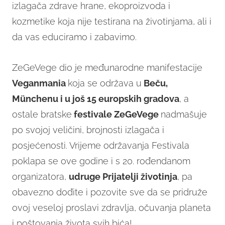
izlagača zdrave hrane, ekoproizvoda i
kozmetike koja nije testirana na životinjama, ali i
da vas educiramo i zabavimo.
ZeGeVege dio je međunarodne manifestacije
Veganmania
koja se održava u
Beču,
Münchenu i u još 15 europskih gradova
, a
ostale bratske
festivale ZeGeVege
nadmašuje
po svojoj veličini, brojnosti izlagača i
posjećenosti. Vrijeme održavanja Festivala
poklapa se ove godine i s 20. rođendanom
organizatora,
udruge Prijatelji životinja
, pa
obavezno dođite i pozovite sve da se pridruže
ovoj veseloj proslavi zdravlja, očuvanja planeta
i poštovanja života svih bića!