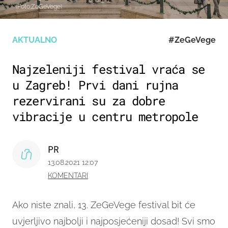
(Foto:ZeGeVege)
AKTUALNO
#ZeGeVege
Najzeleniji festival vraća se
u Zagreb! Prvi dani rujna
rezervirani su za dobre
vibracije u centru metropole
PR
13.08.2021 12:07
KOMENTARI
Ako niste znali, 13. ZeGeVege festival bit će
uvjerljivo najbolji i najposjećeniji dosad! Svi smo