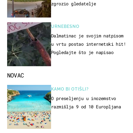
zgrozio gledatelje
URNEBESNO
Dalmatinac je svojim natpisom
u vrtu postao internetski hit!
Pogledajte što je napisao
NOVAC
KAMO BI OTIŠLI?
O preseljenju u inozemstvo
razmišlja 9 od 10 Europljana