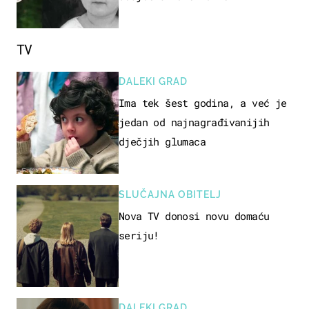
TV
DALEKI GRAD
Ima tek šest godina, a već je
jedan od najnagrađivanijih
dječjih glumaca
SLUČAJNA OBITELJ
Nova TV donosi novu domaću
seriju!
DALEKI GRAD