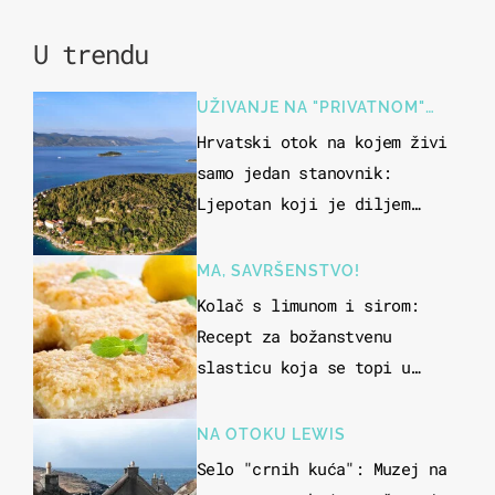
U trendu
UŽIVANJE NA "PRIVATNOM"
OTOKU
Hrvatski otok na kojem živi
samo jedan stanovnik:
Ljepotan koji je diljem
svijeta poznat po svojem
"bijelom zlatu"
MA, SAVRŠENSTVO!
Kolač s limunom i sirom:
Recept za božanstvenu
slasticu koja se topi u
ustima
NA OTOKU LEWIS
Selo "crnih kuća": Muzej na