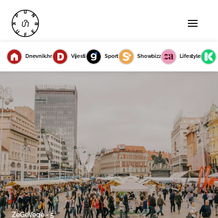
Dnevnik.hr
Vijesti
Sport
Showbizz
Lifestyle
ZeGeVege - 5