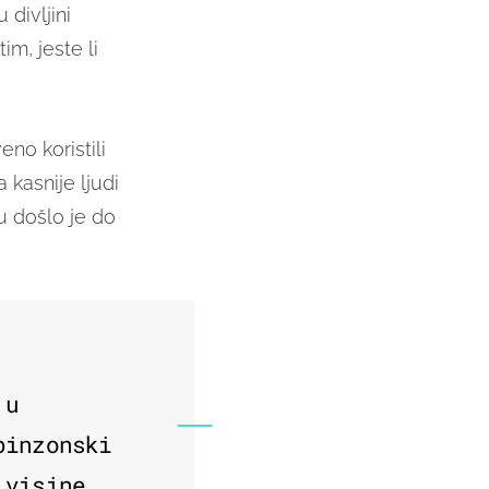
 divljini
, jeste li
eno koristili
 kasnije ljudi
u došlo je do
 u
binzonski
 visine