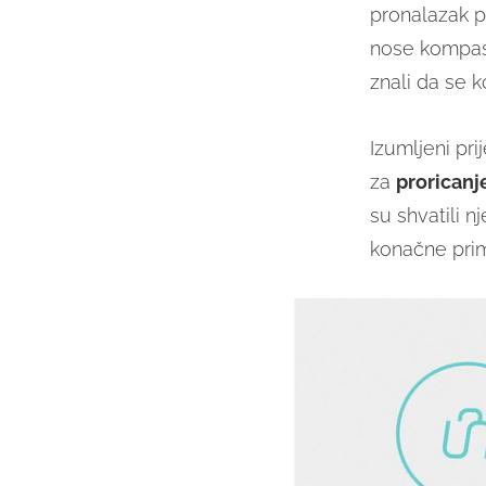
pronalazak pr
nose kompas
znali da se
Izumljeni pri
za
proricanj
su shvatili n
konačne prim