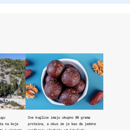
ugu
Ove kuglice imaju ukupno 80 grama
ta na koja
proteina, a okus im je kao da jedete
ti i skakati
najfinije slatkiše od čokolade