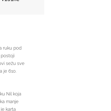
a ruku pod
, postoji
govi sežu sve
 je 610.
eku Nil koja
neka manje
je karta