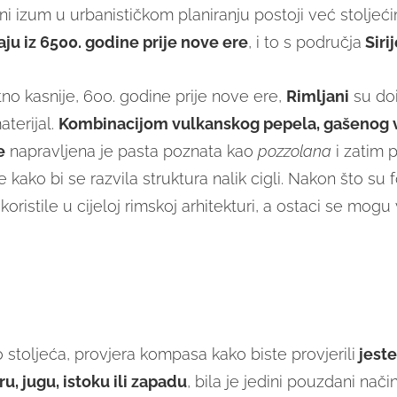
 izum u urbanističkom planiranju postoji već stoljećima
aju iz 6500. godine prije nove ere
, i to s područja
Sirij
tno kasnije, 600. godine prije nove ere,
Rimljani
su doi
aterijal.
Kombinacijom vulkanskog pepela, gašenog v
e
napravljena je pasta poznata kao
pozzolana
i zatim 
 kako bi se razvila struktura nalik cigli. Nakon što su 
oristile u cijeloj rimskoj arhitekturi, a ostaci se mogu v
o stoljeća, provjera kompasa kako biste provjerili
jeste
u, jugu, istoku ili zapadu
, bila je jedini pouzdani nači