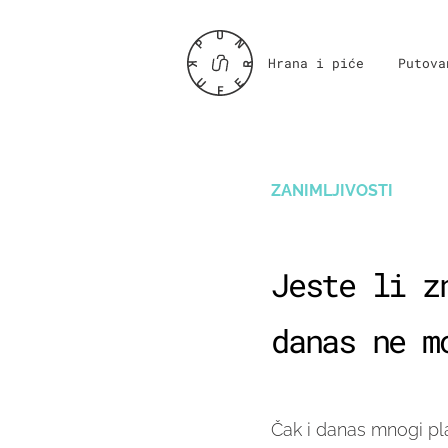
Hrana i piće
Putova
ZANIMLJIVOSTI
Jeste li z
danas ne m
Čak i danas mnogi plani