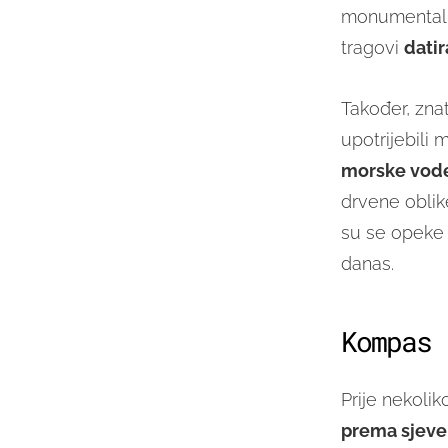
monumentalni
tragovi
datir
Također, zna
upotrijebili m
morske vod
drvene oblike
su se opeke k
danas.
Kompas
Prije nekolik
prema sjever