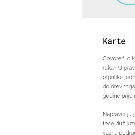
Karte
Govoreći o k
ruku? U pravu
otprilike jed
do drevnoga
godine prije
Napravio ju 
teče duž južn
važna područ