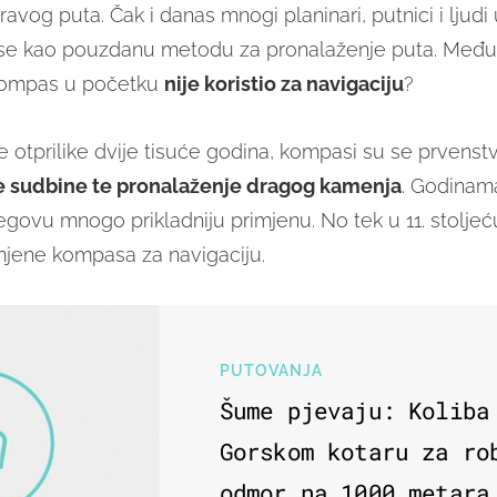
avog puta. Čak i danas mnogi planinari, putnici i ljudi u
e kao pouzdanu metodu za pronalaženje puta. Međutim
 kompas u početku
nije koristio za navigaciju
?
je otprilike dvije tisuće godina, kompasi su se prvenstv
e sudbine te pronalaženje dragog kamenja
. Godinama
jegovu mnogo prikladniju primjenu. No tek u 11. stoljeć
jene kompasa za navigaciju.
PUTOVANJA
Šume pjevaju: Koliba
Gorskom kotaru za ro
odmor na 1000 metara