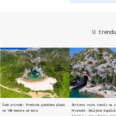
U trendu
Čudo prirode: Predivna pješčana plaža
Skriveni vojni tuneli na j
na 100 metara od mora
Hrvatske: Omiljena kupališ
lokalci u miru dolaze roni