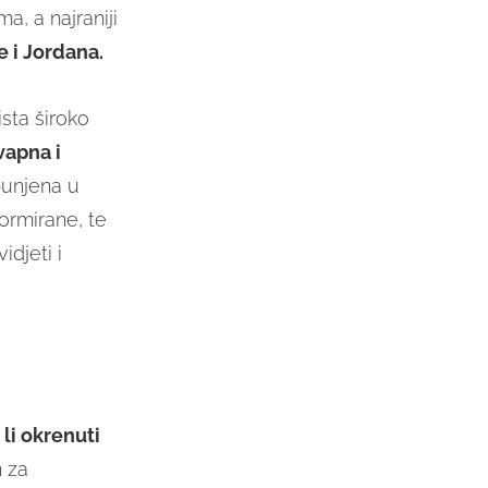
, a najraniji
e i Jordana.
sta široko
apna i
punjena u
formirane, te
idjeti i
 li okrenuti
n za