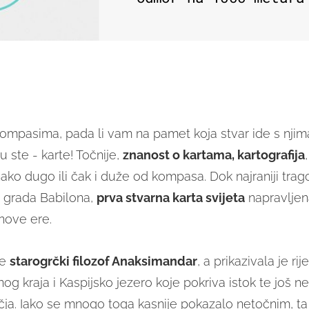
ompasima, pada li vam na pamet koja stvar ide s njim
 ste - karte! Točnije,
znanost o kartama, kartografija
nako dugo ili čak i duže od kompasa. Dok najraniji tra
 grada Babilona,
prva stvarna karta svijeta
napravljena
 nove ere.
je
starogrčki filozof Anaksimandar
, a prikazivala je rij
og kraja i Kaspijsko jezero koje pokriva istok te još 
ja. Iako se mnogo toga kasnije pokazalo netočnim, ta 