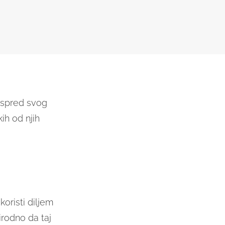
 ispred svog
ih od njih
koristi diljem
irodno da taj