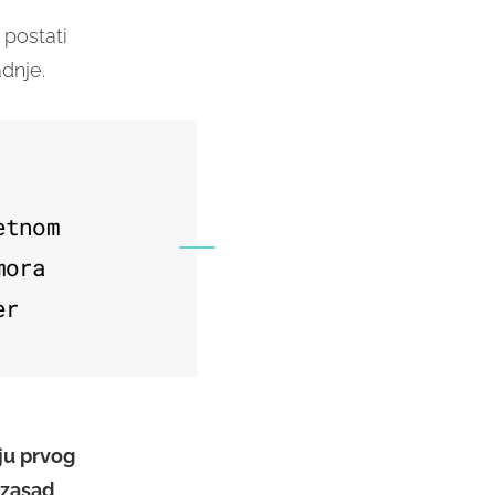
 postati
dnje.
etnom
mora
er
nju prvog
 zasad