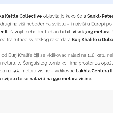
ka Kettle Collective
objavila je kako će
u Sankt-Pete
 drugi najviši neboder na svijetu – i najviši u Europi p
r II.
Zavojiti neboder trebao bi biti
visok 703 metara
,
od trenutnog svjetskog rekordera
Burj Khalife u Duba
 od Burj Khalife čiji se vidikovac nalazi na 148. katu 
5 metara, te Šangajskog tornja koji ima prostor za opa
da na 562 metara visine – vidikovac
Lakhta Centera II
na svijetu te se nalaziti na 590 metara visine.