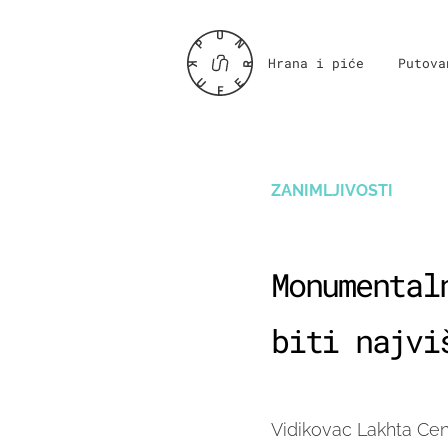
Hrana i piće
Putova
ZANIMLJIVOSTI
Monumental
biti najvi
Vidikovac Lakhta Cente