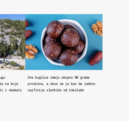
ugu
Ove kuglice imaju ukupno 80 grama
ta na koja
proteina, a okus im je kao da jedete
ti i skakati
najfinije slatkiše od čokolade