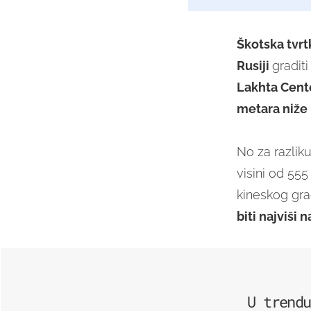
Škotska tvrt
Rusiji
graditi
Lakhta Cente
metara niže
No za razliku
visini od 55
kineskog gra
biti najviši 
U trendu