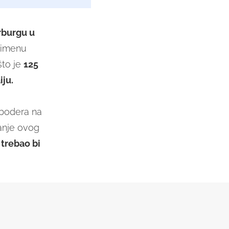
rburgu u
o imenu
 što je
125
iju.
nebodera na
žanje ovog
 trebao bi