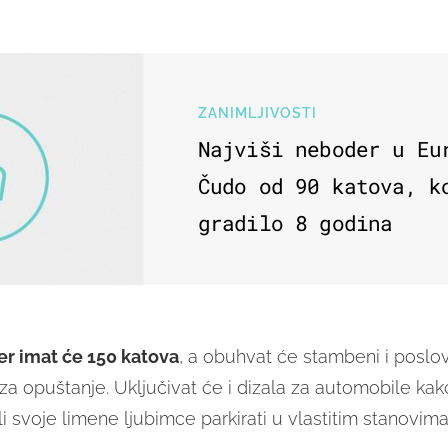
ZANIMLJIVOSTI
Najviši neboder u Eu
Čudo od 90 katova, k
gradilo 8 godina
er imat će 150 katova
, a obuhvat će stambeni i poslov
za opuštanje. Uključivat će i dizala za automobile kako
i svoje limene ljubimce parkirati u vlastitim stanovima