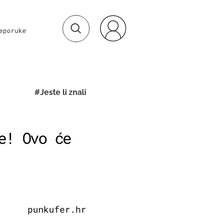
eporuke
#Jeste li znali
e! Ovo će
punkufer.hr