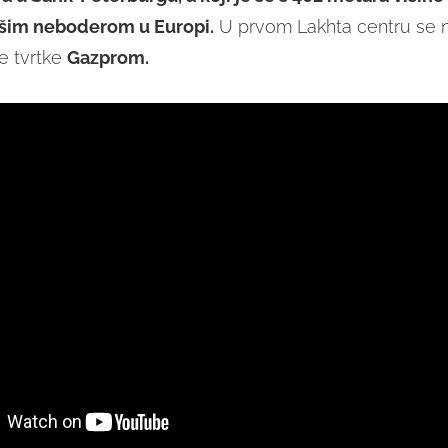
išim neboderom u Europi.
U prvom Lakhta centru se n
ke tvrtke
Gazprom.