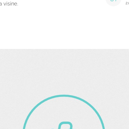
 visine.
2