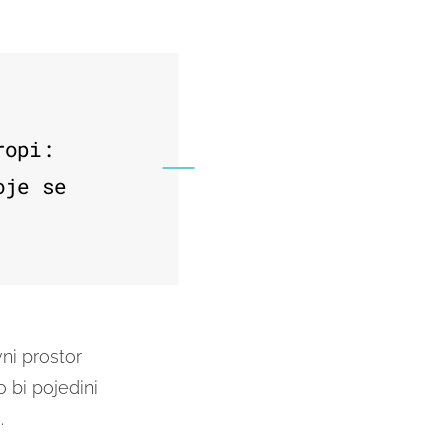
ropi:
oje se
ni prostor
 bi pojedini
.