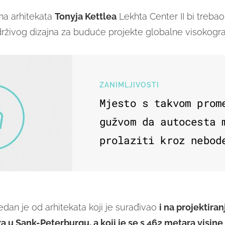
ma arhitekata
Tonyja Kettlea
Lekhta Center II bi trebao
rživog dizajna za buduće projekte globalne visokogra
ZANIMLJIVOSTI
Mjesto s takvom prom
gužvom da autocesta 
prolaziti kroz nebod
edan je od arhitekata koji je surađivao
i na projektira
a u Sank-Peterburgu, a koji je se s 462 metara visine