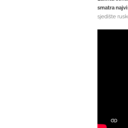
smatra najv
sjedište rus