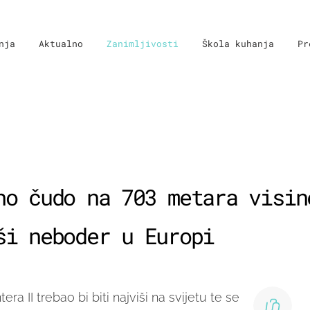
nja
Aktualno
Zanimljivosti
Škola kuhanja
Pr
no čudo na 703 metara visin
ši neboder u Europi
ra II trebao bi biti najviši na svijetu te se