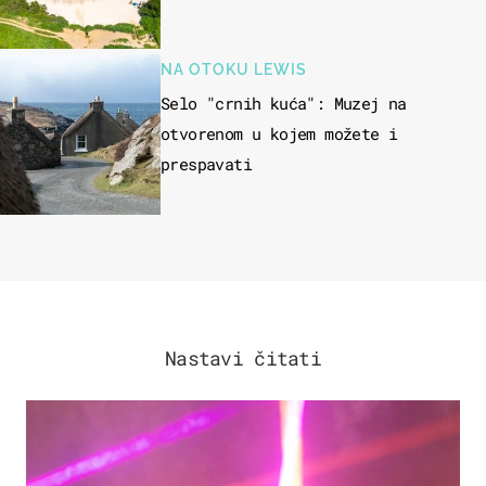
NA OTOKU LEWIS
Selo "crnih kuća": Muzej na
otvorenom u kojem možete i
prespavati
Nastavi čitati
KULTURA & ZABAVA