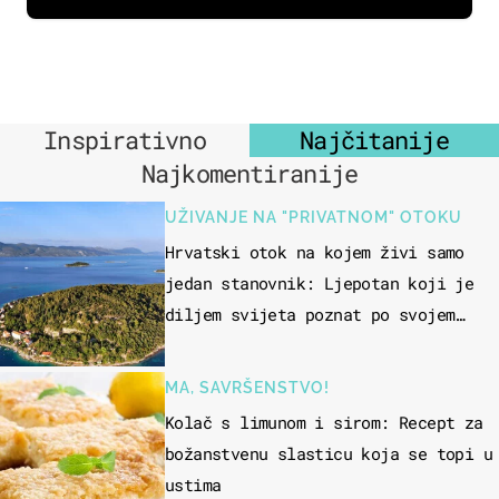
Inspirativno
Najčitanije
Najkomentiranije
UŽIVANJE NA "PRIVATNOM" OTOKU
Hrvatski otok na kojem živi samo
jedan stanovnik: Ljepotan koji je
diljem svijeta poznat po svojem
"bijelom zlatu"
MA, SAVRŠENSTVO!
Kolač s limunom i sirom: Recept za
božanstvenu slasticu koja se topi u
ustima