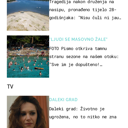
Tragedija nakon druženja na
nasipu, pronađeno tijelo 28-
godišnjaka: "Nisu čuli ni jauk
ni poziv upomoć"
"LJUDI SE MASOVNO ŽALE"
FOTO Pismo otkriva tamnu
stranu sezone na našem otoku:
"Sve im je dopušteno!
Izlijevaju fekalije u more, na
plažama se dobije kožni osip"
TV
DALEKI GRAD
Daleki grad: Životno je
ugrožena, no to nitko ne zna