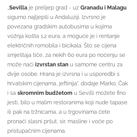
„
Sevilla
je prelijep grad - uz
Granadu i Malagu
sigurno najljepši u Andaluziji. Izvrsno je
povezana gradskim autobusima u kojima
vožnja košta 1,2 eura, a moguće je i rentanje
električnih romobila i bicikala. Što se cijena
smještaja tiče, za nekih 60 eura po noćenju se
može naći
izvrstan stan
u samome centru za
dvije osobe. Hrana je izvrsna i u usporedbi s
hrvatskim cijenama, jeftinija“, dodaje Marko. Čak
i sa
skromnim budžetom
u Sevilli možete fino
jesti, bilo u malim restoranima koji nude tapase
ili pak na tržnicama, a u trgovinama ćete
pronaći slasni pršut, sir, masline i voće po
pristupačnim cijenama.