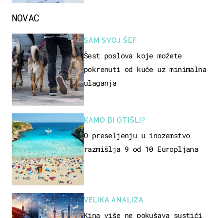
NOVAC
SAM SVOJ ŠEF
Šest poslova koje možete
pokrenuti od kuće uz minimalna
ulaganja
KAMO BI OTIŠLI?
O preseljenju u inozemstvo
razmišlja 9 od 10 Europljana
VELIKA ANALIZA
Kina više ne pokušava sustići