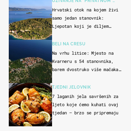
UŽIVANJE NA "PRIVATNOM"
OTOKU
Hrvatski otok na kojem živi
samo jedan stanovnik:
Ljepotan koji je diljem
svijeta poznat po svojem
"bijelom zlatu"
BELI NA CRESU
Na vrhu litice: Mjesto na
Kvarneru s 54 stanovnika,
barem dvostruko više mačaka
i pogledom od kojega zastaje
dah
TJEDNI JELOVNIK
7 laganih jela savršenih za
ljeto koje ćemo kuhati ovaj
tjedan – brzo se pripremaju