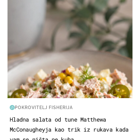
HRANA I PIĆE
POKROVITELJ FISHERIJA
Hladna salata od tune Matthewa
McConaugheyja kao trik iz rukava kada
vam se ništa ne kuha...