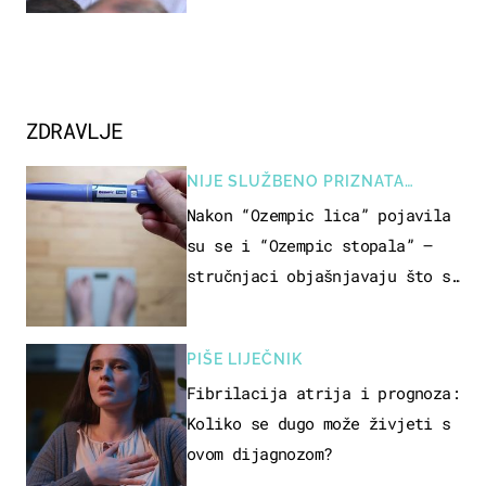
ZDRAVLJE
NIJE SLUŽBENO PRIZNATA
NUSPOJAVA, ALI ...
Nakon “Ozempic lica” pojavila
su se i “Ozempic stopala” –
stručnjaci objašnjavaju što se
događa
PIŠE LIJEČNIK
Fibrilacija atrija i prognoza:
Koliko se dugo može živjeti s
ovom dijagnozom?