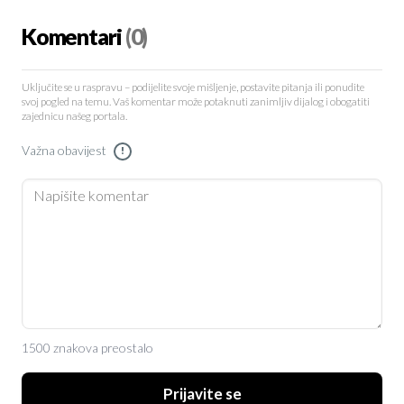
Komentari
(0)
Uključite se u raspravu – podijelite svoje mišljenje, postavite pitanja ili ponudite
svoj pogled na temu. Vaš komentar može potaknuti zanimljiv dijalog i obogatiti
zajednicu našeg portala.
Važna obavijest
!
1500 znakova preostalo
Prijavite se