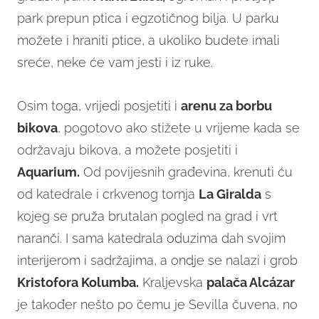
park prepun ptica i egzotičnog bilja. U parku
možete i hraniti ptice, a ukoliko budete imali
sreće, neke će vam jesti i iz ruke.
Osim toga, vrijedi posjetiti i
arenu za borbu
bikova
, pogotovo ako stižete u vrijeme kada se
održavaju bikova, a možete posjetiti i
Aquarium.
Od povijesnih građevina, krenuti ću
od katedrale i crkvenog tornja
La Giralda
s
kojeg se pruža brutalan pogled na grad i vrt
naranči. I sama katedrala oduzima dah svojim
interijerom i sadržajima, a ondje se nalazi i grob
Kristofora Kolumba.
Kraljevska
palača Alcázar
je također nešto po čemu je Sevilla čuvena, no