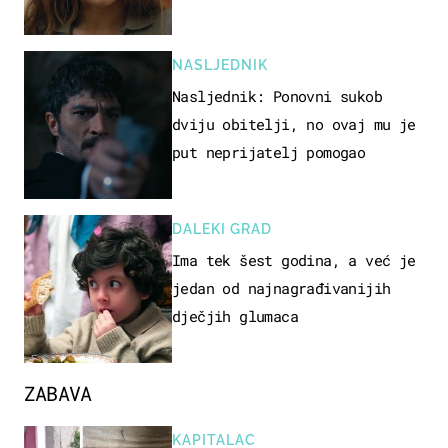
NASLJEDNIK
Nasljednik: Ponovni sukob
dviju obitelji, no ovaj mu je
put neprijatelj pomogao
DALEKI GRAD
Ima tek šest godina, a već je
jedan od najnagrađivanijih
dječjih glumaca
ZABAVA
KAPITALAC