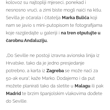
kolovoz su najtopliji mjeseci, ponekad i
nesnosno vrući, a zimi biste mogli naići na kišu.
Sevilla je očarala i čitatelja
Marka Bulića
koji
nam se javio s mini-putopisom te fotografijama
koje razgledajte u galeriji i
na tren otputujte u
čarobnu Andaluziju.
„Do Seville ne postoji izravna avionska linija iz
Hrvatske, tako da je jedno presjedanje
potrebno, a karta iz
Zagreba
se može naći za
50-ak eura“, kaže Marko. Dodajemo i da put
možete planirati tako da sletite u
Malagu
ili pak
Madrid
te brzim španjolskim vlakovima dođete
do Seville.