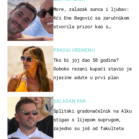
More, zalazak sunca i ljubav:
Kći Ene Begović sa zaručnikom
stvorila prizor kao s
razglednice
PRKOSI VREMENU
Tko bi joj dao 58 godina?
Duboko rezani kupaći stavio je
njezine adute u prvi plan
SKLADAN PAR
Splitski gradonačelnik na Alku
stigao s lijepom suprugom,
zajedno su još od fakulteta