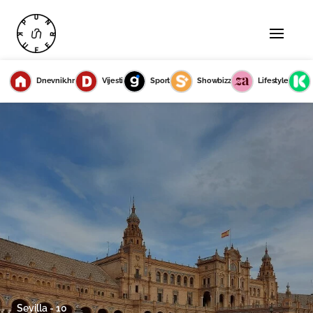
Dnevnik.hr
Vijesti
Sport
Showbizz
Lifestyle
Sevilla - 10