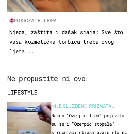
POKROVITELJ BIPA
Njega, zaštita i dašak sjaja: Sve što
vaša kozmetička torbica treba ovog
ljeta...
Ne propustite ni ovo
LIFESTYLE
NIJE SLUŽBENO PRIZNATA
NUSPOJAVA, ALI ...
Nakon “Ozempic lica” pojavila
su se i “Ozempic stopala” –
stručnjaci objašnjavaju što se