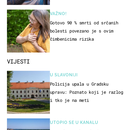
VAŽNO!
Gotovo 90 % smrti od srčanih
bolesti povezano je s ovim
čimbenicima rizika
VIJESTI
U SLAVONIJI
Policija upala u Gradsku
upravu: Poznato koji je razlog
i tko je na meti
UTOPIO SE U KANALU