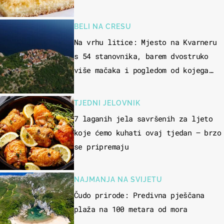
BELI NA CRESU
Na vrhu litice: Mjesto na Kvarneru
s 54 stanovnika, barem dvostruko
više mačaka i pogledom od kojega
zastaje dah
TJEDNI JELOVNIK
7 laganih jela savršenih za ljeto
koje ćemo kuhati ovaj tjedan – brzo
se pripremaju
NAJMANJA NA SVIJETU
Čudo prirode: Predivna pješčana
plaža na 100 metara od mora