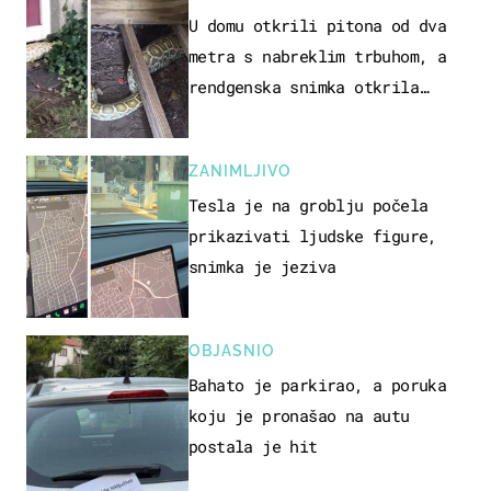
U domu otkrili pitona od dva
metra s nabreklim trbuhom, a
rendgenska snimka otkrila
posljednji obrok
ZANIMLJIVO
Tesla je na groblju počela
prikazivati ljudske figure,
snimka je jeziva
OBJASNIO
Bahato je parkirao, a poruka
koju je pronašao na autu
postala je hit