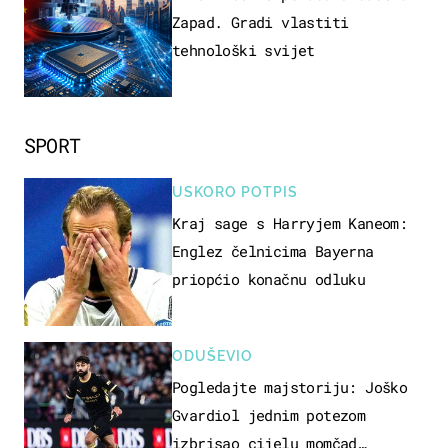
Zapad. Gradi vlastiti
tehnološki svijet
SPORT
USKORO POTPIS
Kraj sage s Harryjem Kaneom:
Englez čelnicima Bayerna
priopćio konačnu odluku
ODUŠEVIO
Pogledajte majstoriju: Joško
Gvardiol jednim potezom
izbrisao cijelu momčad