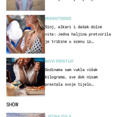
događa
MIKROTREND
Sinj, alkari i dašak dolce
vite: Jedna haljina pretvorila
je tribine u scenu iz
talijanskog filma
NOVI PRISTUP
Godinama sam vukla višak
kilograma, sve dok nisam
prestala svoje tijelo
doživljavati kao kontejner
SHOW
LJETNA IDILA