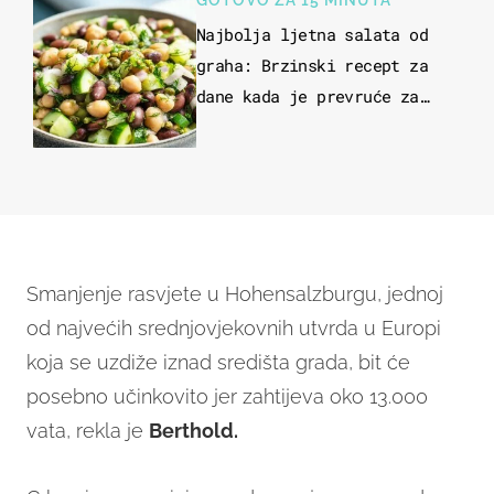
GOTOVO ZA 15 MINUTA
Najbolja ljetna salata od
graha: Brzinski recept za
dane kada je prevruće za
kuhanje
Smanjenje rasvjete u Hohensalzburgu, jednoj
od najvećih srednjovjekovnih utvrda u Europi
koja se uzdiže iznad središta grada, bit će
posebno učinkovito jer zahtijeva oko 13.000
vata, rekla je
Berthold.