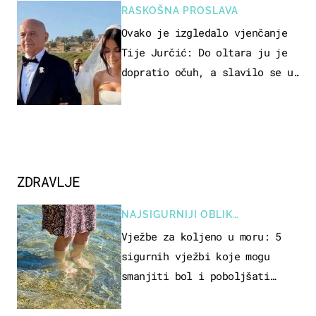
RASKOŠNA PROSLAVA
Ovako je izgledalo vjenčanje
Tije Jurčić: Do oltara ju je
dopratio očuh, a slavilo se uz
Olivera i Rozgu
ZDRAVLJE
NAJSIGURNIJI OBLIK
REKREACIJE
Vježbe za koljeno u moru: 5
sigurnih vježbi koje mogu
smanjiti bol i poboljšati
pokretljivost