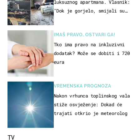
luksuznog apartmana. Vlasnik:
"Dok je gorjelo, smijali su
se, pili i pokazivali mi
srednji prst"
IMAŠ PRAVO, OSTVARI GA!
Tko ima pravo na inkluzivni
dodatak? Može se dobiti i 720
eura
VREMENSKA PROGNOZA
Nakon vrhunca toplinskog vala
stiže osvježenje: Dokad će
trajati otkrio je meteorolog
TV