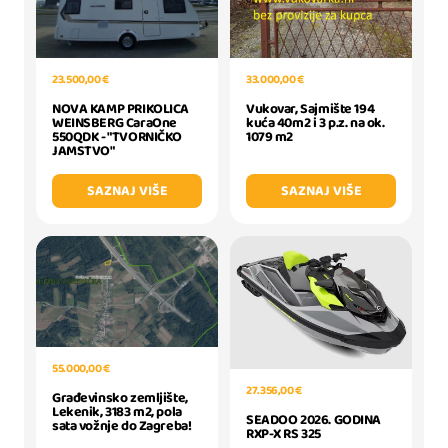
33.000,00 €
23.500,00 €
Vukovar, Sajmište 194
NOVA KAMP PRIKOLICA
kuća 40m2 i 3 p.z. na ok.
WEINSBERG CaraOne
1079 m2
550QDK - "TVORNIČKO
JAMSTVO"
SAZNAJ VIŠE
SAZNAJ VIŠE
55.000,00 €
27.356,00 €
Građevinsko zemljište,
Lekenik, 3183 m2, pola
SEADOO 2026. GODINA
sata vožnje do Zagreba!
RXP-X RS 325