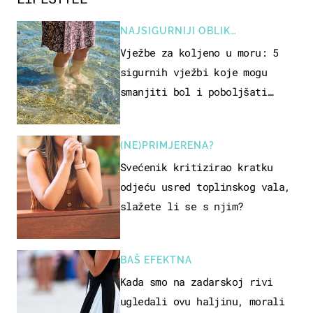
NAJSIGURNIJI OBLIK
REKREACIJE
Vježbe za koljeno u moru: 5
sigurnih vježbi koje mogu
smanjiti bol i poboljšati
pokretljivost
(NE)PRIMJERENA?
Svećenik kritizirao kratku
odjeću usred toplinskog vala,
slažete li se s njim?
BAŠ EFEKTNA
Kada smo na zadarskoj rivi
ugledali ovu haljinu, morali