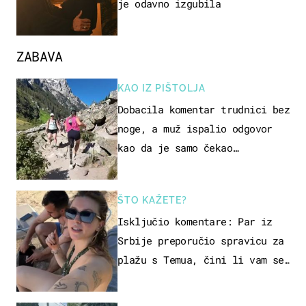
je odavno izgubila
ZABAVA
KAO IZ PIŠTOLJA
Dobacila komentar trudnici bez
noge, a muž ispalio odgovor
kao da je samo čekao…
ŠTO KAŽETE?
Isključio komentare: Par iz
Srbije preporučio spravicu za
plažu s Temua, čini li vam se
ovo sigurnim?