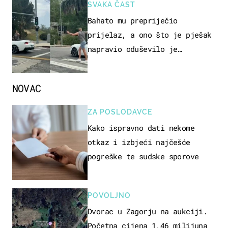
SVAKA ČAST
Bahato mu prepriječio
prijelaz, a ono što je pješak
napravio oduševilo je
društvene mreže
NOVAC
ZA POSLODAVCE
Kako ispravno dati nekome
otkaz i izbjeći najčešće
pogreške te sudske sporove
POVOLJNO
Dvorac u Zagorju na aukciji.
Početna cijena 1,46 milijuna