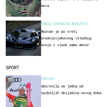
eura
TREĆI UNIKATNI BUGATTI
Nazvan je po vrsti
srednjovjekovnog viteškog
konja i visok samo metar
SPORT
ODLAZI
Umirovila se jedna od
najboljih skijašica novog doba