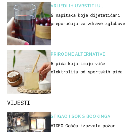
VRIJEDI IH UVRSTITI U
PREHRANU
6 napitaka koje dijetetičari
preporučuju za zdrave zglobove
PRIRODNE ALTERNATIVE
5 pića koja imaju više
elektrolita od sportskih pića
VIJESTI
STIGAO I ŠOK S BOOKINGA
VIDEO Gošća izazvala požar