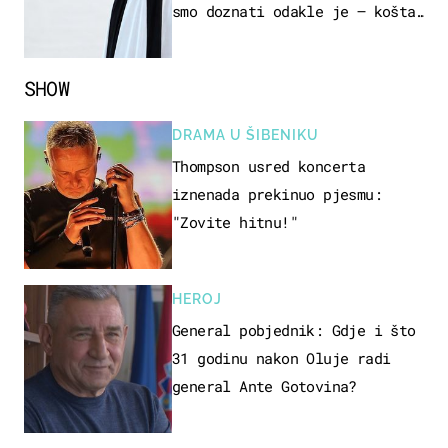
smo doznati odakle je – košta
samo 18 eura
SHOW
DRAMA U ŠIBENIKU
Thompson usred koncerta
iznenada prekinuo pjesmu:
"Zovite hitnu!"
HEROJ
General pobjednik: Gdje i što
31 godinu nakon Oluje radi
general Ante Gotovina?