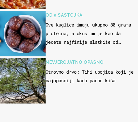
OD 5 SASTOJKA
Ove kuglice imaju ukupno 80 grama
proteina, a okus im je kao da
jedete najfinije slatkiše od
čokolade
NEVJEROJATNO OPASNO
Otrovno drvo: Tihi ubojica koji je
najopasniji kada padne kiša