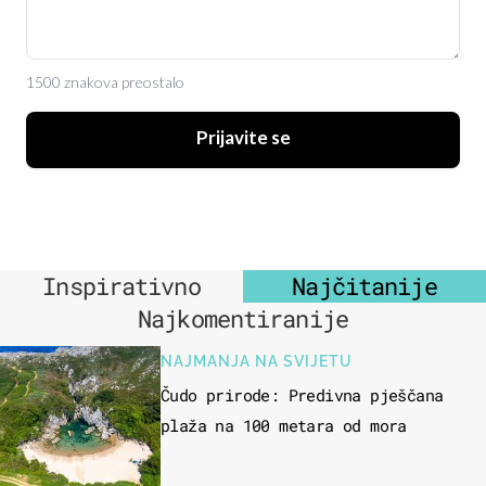
1500 znakova preostalo
Prijavite se
Inspirativno
Najčitanije
Najkomentiranije
NAJMANJA NA SVIJETU
Čudo prirode: Predivna pješčana
plaža na 100 metara od mora