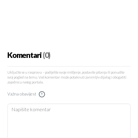
Komentari
(0)
Uključite se u raspravu – podijelite svoje mišljenje, postavite pitanja ili ponudite
svoj pogled na temu. Vaš komentar može potaknuti zanimljiv dijalog i obogatiti
zajednicu našeg portala.
Važna obavijest
!