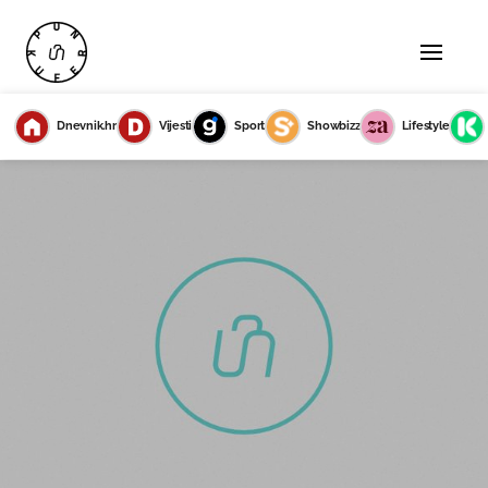
Dnevnik.hr
Vijesti
Sport
Showbizz
Lifestyle