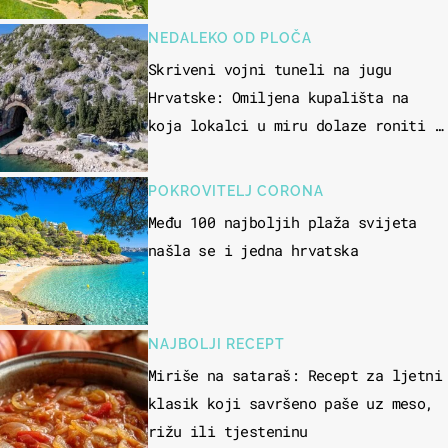
NEDALEKO OD PLOČA
Skriveni vojni tuneli na jugu
Hrvatske: Omiljena kupališta na
koja lokalci u miru dolaze roniti i
skakati u more
POKROVITELJ CORONA
Među 100 najboljih plaža svijeta
našla se i jedna hrvatska
NAJBOLJI RECEPT
Miriše na sataraš: Recept za ljetni
klasik koji savršeno paše uz meso,
rižu ili tjesteninu