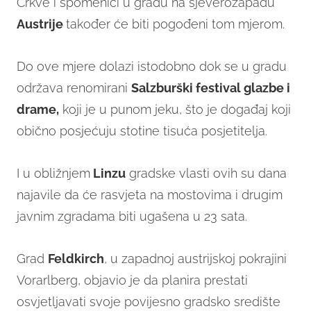
Crkve i spomenici u gradu na sjeverozapadu
Austrije
također će biti pogođeni tom mjerom.
Do ove mjere dolazi istodobno dok se u gradu
održava renomirani
Salzburški festival glazbe i
drame,
koji je u punom jeku, što je događaj koji
obično posjećuju stotine tisuća posjetitelja.
I u obližnjem
Linzu
gradske vlasti ovih su dana
najavile da će rasvjeta na mostovima i drugim
javnim zgradama biti ugašena u 23 sata.
Grad
Feldkirch
, u zapadnoj austrijskoj pokrajini
Vorarlberg, objavio je da planira prestati
osvjetljavati svoje povijesno gradsko središte