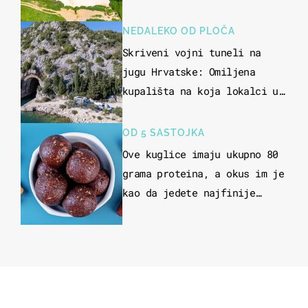
NEDALEKO OD PLOČA
Skriveni vojni tuneli na
jugu Hrvatske: Omiljena
kupališta na koja lokalci u
miru dolaze roniti i skakati
u more
OD 5 SASTOJKA
Ove kuglice imaju ukupno 80
grama proteina, a okus im je
kao da jedete najfinije
slatkiše od čokolade