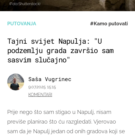
(Foto:Shutterstock)
PUTOVANJA
#Kamo putovati
Tajni svijet Napulja: "U
podzemlju grada završio sam
sasvim slučajno"
Saša Vugrinec
9.07.2025 15:15
KOMENTARI
Prije nego što sam stigao u Napulj, nisam
previše planirao što ću razgledati. Vjerovao
sam da je Napulj jedan od onih gradova koji se