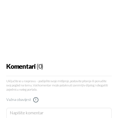
Komentari
(0)
Uključite se u raspravu – podijelite svoje mišljenje, postavite pitanja ili ponudite
svoj pogled na temu. Vaš komentar može potaknuti zanimljiv dijalog i obogatiti
zajednicu našeg portala.
Važna obavijest
!