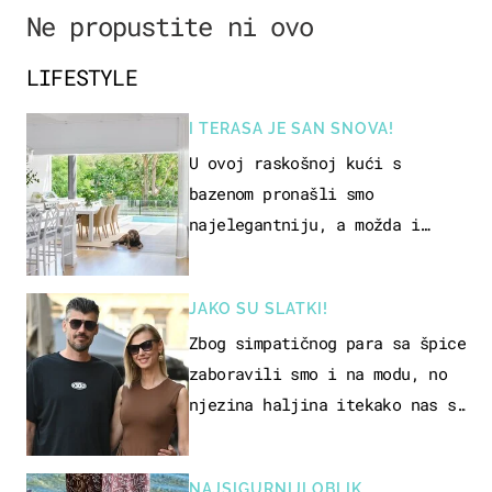
Ne propustite ni ovo
LIFESTYLE
I TERASA JE SAN SNOVA!
U ovoj raskošnoj kući s
bazenom pronašli smo
najelegantniju, a možda i
najljepšu bijelu kuhinju
JAKO SU SLATKI!
Zbog simpatičnog para sa špice
zaboravili smo i na modu, no
njezina haljina itekako nas se
dojmila
NAJSIGURNIJI OBLIK