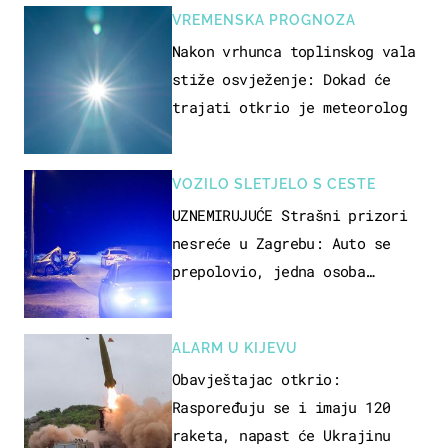
VREMENSKA PROGNOZA
Nakon vrhunca toplinskog vala
stiže osvježenje: Dokad će
trajati otkrio je meteorolog
VOZILO SLETJELO S CESTE
UZNEMIRUJUĆE Strašni prizori
nesreće u Zagrebu: Auto se
prepolovio, jedna osoba
poginula
ALARM U KIJEVU
Obavještajac otkrio:
Raspoređuju se i imaju 120
raketa, napast će Ukrajinu