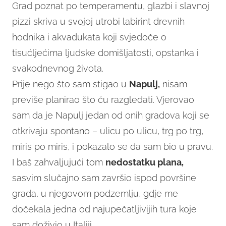
Grad poznat po temperamentu, glazbi i slavnoj
pizzi skriva u svojoj utrobi labirint drevnih
hodnika i akvadukata koji svjedoče o
tisućljećima ljudske domišljatosti, opstanka i
svakodnevnog života.
Prije nego što sam stigao u
Napulj,
nisam
previše planirao što ću razgledati. Vjerovao
sam da je Napulj jedan od onih gradova koji se
otkrivaju spontano – ulicu po ulicu, trg po trg,
miris po miris, i pokazalo se da sam bio u pravu.
I baš zahvaljujući tom
nedostatku plana,
sasvim slučajno sam završio ispod površine
grada, u njegovom podzemlju, gdje me
dočekala jedna od najupečatljivijih tura koje
sam doživio u Italiji.