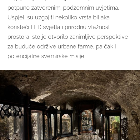
potpuno zatvorenim, podzemnim uvjetima.
Uspjeli su uzgojiti nekoliko vrsta biljaka
koristeći LED svjetla i prirodnu vlažnost
prostora, što je otvorilo zanimljive perspektive
za buduće održive urbane farme, pa čak i
potencijalne svemirske misije.