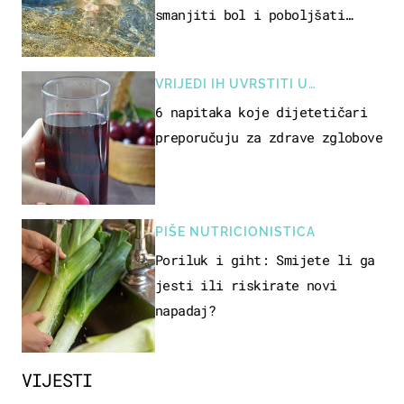
smanjiti bol i poboljšati
pokretljivost
VRIJEDI IH UVRSTITI U
PREHRANU
6 napitaka koje dijetetičari
preporučuju za zdrave zglobove
PIŠE NUTRICIONISTICA
Poriluk i giht: Smijete li ga
jesti ili riskirate novi
napadaj?
VIJESTI