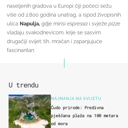
naseljenih gradova u Europi čiji počeci sežu
više od 2.800 godina unatrag, a ispod živopisnih
ulica
Napulja,
gdje mirisi
espressa
i svježe
pizze
vladaju svakodnevicom, krije se sasvim
drugačiji svijet: tih, mračan i zapanjujuće
fascinantan.
U trendu
NAJMANJA NA SVIJETU
Čudo prirode: Predivna
pješčana plaža na 100 metara
od mora