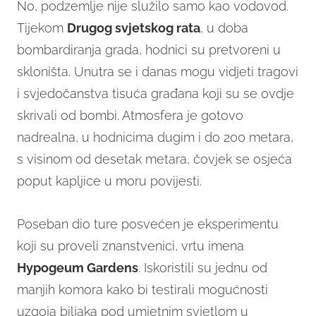
No, podzemlje nije služilo samo kao vodovod.
Tijekom
Drugog svjetskog rata
, u doba
bombardiranja grada, hodnici su pretvoreni u
skloništa. Unutra se i danas mogu vidjeti tragovi
i svjedočanstva tisuća građana koji su se ovdje
skrivali od bombi. Atmosfera je gotovo
nadrealna, u hodnicima dugim i do 200 metara,
s visinom od desetak metara, čovjek se osjeća
poput kapljice u moru povijesti.
Poseban dio ture posvećen je eksperimentu
koji su proveli znanstvenici, vrtu imena
Hypogeum Gardens
. Iskoristili su jednu od
manjih komora kako bi testirali mogućnosti
uzgoja biljaka pod umjetnim svjetlom u