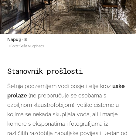
Napulj - 8
(Foto: Saša Vugrinec)
Stanovnik prošlosti
Šetnja podzemljem vodi posjetitelje kroz
uske
prolaze
(ne preporučuje se osobama s
ozbiljnom klaustrofobijom), velike cisterne u
kojima se nekada skupljala voda, ali i manje
komore s eksponatima i fotografijama iz
različitih razdoblja napuljske povijesti. Jedan od