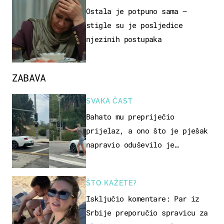
Ostala je potpuno sama –
stigle su je posljedice
njezinih postupaka
ZABAVA
SVAKA ČAST
Bahato mu prepriječio
prijelaz, a ono što je pješak
napravio oduševilo je
društvene mreže
ŠTO KAŽETE?
Isključio komentare: Par iz
Srbije preporučio spravicu za