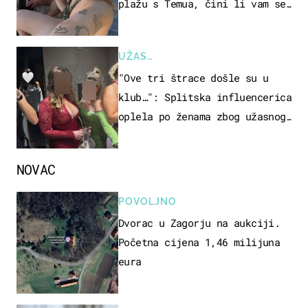
plažu s Temua, čini li vam se
ovo sigurnim?
UŽAS…
"Ove tri štrace došle su u
klub…": Splitska influencerica
oplela po ženama zbog užasnog
ponašanja
NOVAC
POVOLJNO
Dvorac u Zagorju na aukciji.
Početna cijena 1,46 milijuna
eura