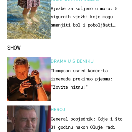
REKREACIJE
Vježbe za koljeno u moru: 5
sigurnih vježbi koje mogu
smanjiti bol i poboljšati
pokretljivost
SHOW
DRAMA U ŠIBENIKU
Thompson usred koncerta
iznenada prekinuo pjesmu:
"Zovite hitnu!"
HEROJ
General pobjednik: Gdje i što
31 godinu nakon Oluje radi