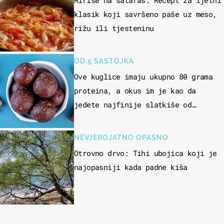
klasik koji savršeno paše uz meso,
rižu ili tjesteninu
OD 5 SASTOJKA
Ove kuglice imaju ukupno 80 grama
proteina, a okus im je kao da
jedete najfinije slatkiše od
čokolade
NEVJEROJATNO OPASNO
Otrovno drvo: Tihi ubojica koji je
najopasniji kada padne kiša