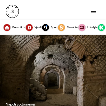
Dnevnik.hr
Vijesti
Sport
Showbizz
Lifestyle
Napoli Sotterranea