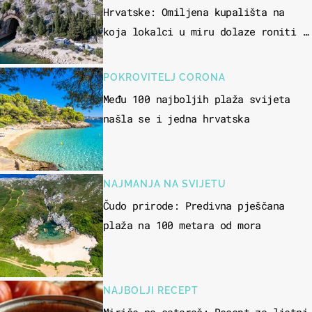
Hrvatske: Omiljena kupališta na
koja lokalci u miru dolaze roniti i
skakati u more
POKROVITELJ CORONA
Među 100 najboljih plaža svijeta
našla se i jedna hrvatska
NAJMANJA NA SVIJETU
Čudo prirode: Predivna pješčana
plaža na 100 metara od mora
NAJBOLJI RECEPT
Miriše na sataraš: Recept za ljetni