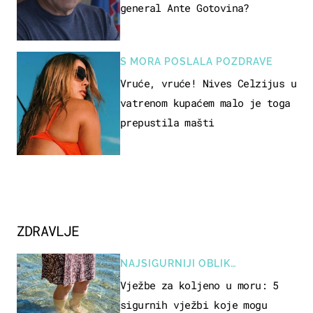
general Ante Gotovina?
S MORA POSLALA POZDRAVE
Vruće, vruće! Nives Celzijus u
vatrenom kupaćem malo je toga
prepustila mašti
ZDRAVLJE
NAJSIGURNIJI OBLIK
REKREACIJE
Vježbe za koljeno u moru: 5
sigurnih vježbi koje mogu