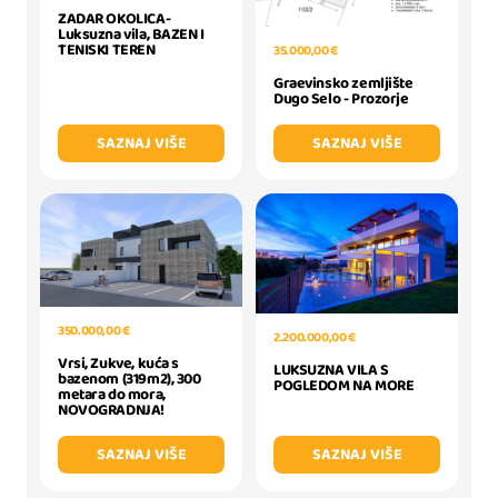
ZADAR OKOLICA-
Luksuzna vila, BAZEN I
TENISKI TEREN
35.000,00 €
Graevinsko zemljište
Dugo Selo - Prozorje
SAZNAJ VIŠE
SAZNAJ VIŠE
350.000,00 €
2.200.000,00 €
Vrsi, Zukve, kuća s
LUKSUZNA VILA S
bazenom (319m2), 300
POGLEDOM NA MORE
metara do mora,
NOVOGRADNJA!
SAZNAJ VIŠE
SAZNAJ VIŠE