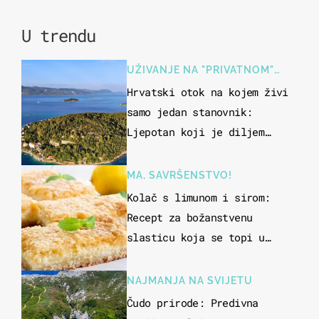
U trendu
UŽIVANJE NA "PRIVATNOM"
OTOKU
Hrvatski otok na kojem živi
samo jedan stanovnik:
Ljepotan koji je diljem
svijeta poznat po svojem
"bijelom zlatu"
MA, SAVRŠENSTVO!
Kolač s limunom i sirom:
Recept za božanstvenu
slasticu koja se topi u
ustima
NAJMANJA NA SVIJETU
Čudo prirode: Predivna