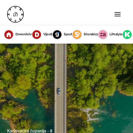
Dnevnik.hr
Vijesti
Sport
Showbizz
Lifestyle
Karlovačka županija - 8