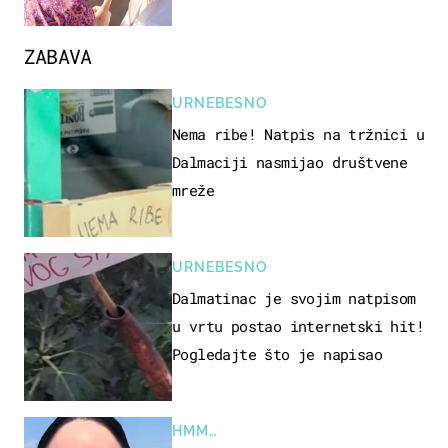
ZABAVA
URNEBESNO
Nema ribe! Natpis na tržnici u
Dalmaciji nasmijao društvene
mreže
URNEBESNO
Dalmatinac je svojim natpisom
u vrtu postao internetski hit!
Pogledajte što je napisao
HMM…