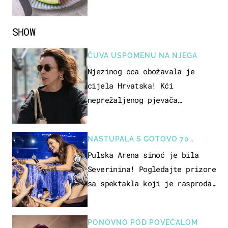
jesti?
SHOW
ČUVA USPOMENU NA NJEGA
Njezinog oca obožavala je
cijela Hrvatska! Kći
neprežaljenog pjevača
projurila špicom na dva kotača
NASTUPALA S GOTOVO 70
GLAZBENIKA
Pulska Arena sinoć je bila
Severinina! Pogledajte prizore
sa spektakla koji je rasprodan
mjesec dana ranije
PONOVNO POD POVEĆALOM