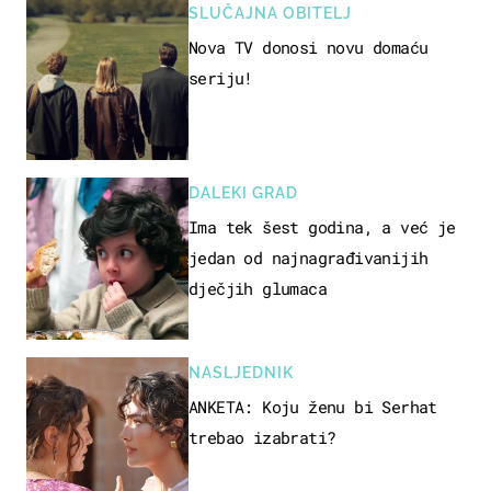
SLUČAJNA OBITELJ
Nova TV donosi novu domaću
seriju!
DALEKI GRAD
Ima tek šest godina, a već je
jedan od najnagrađivanijih
dječjih glumaca
NASLJEDNIK
ANKETA: Koju ženu bi Serhat
trebao izabrati?