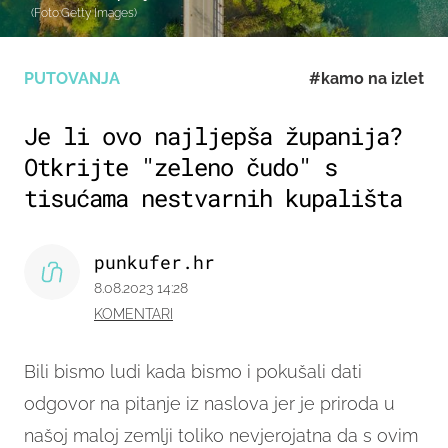
(Foto:Getty Images)
PUTOVANJA
#kamo na izlet
Je li ovo najljepša županija?
Otkrijte "zeleno čudo" s
tisućama nestvarnih kupališta
punkufer.hr
8.08.2023 14:28
KOMENTARI
Bili bismo ludi kada bismo i pokušali dati
odgovor na pitanje iz naslova jer je priroda u
našoj maloj zemlji toliko nevjerojatna da s ovim