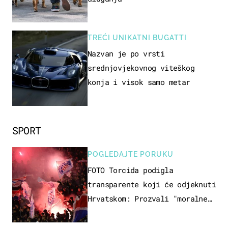
TREĆI UNIKATNI BUGATTI
Nazvan je po vrsti
srednjovjekovnog viteškog
konja i visok samo metar
SPORT
POGLEDAJTE PORUKU
FOTO Torcida podigla
transparente koji će odjeknuti
Hrvatskom: Prozvali "moralne
vertikale"