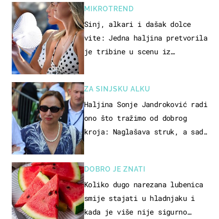
MIKROTREND
Sinj, alkari i dašak dolce
vite: Jedna haljina pretvorila
je tribine u scenu iz
talijanskog filma
ZA SINJSKU ALKU
Haljina Sonje Jandroković radi
ono što tražimo od dobrog
kroja: Naglašava struk, a sada
je i na sniženju
DOBRO JE ZNATI
Koliko dugo narezana lubenica
smije stajati u hladnjaku i
kada je više nije sigurno