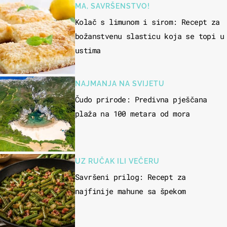
MA, SAVRŠENSTVO!
Kolač s limunom i sirom: Recept za
božanstvenu slasticu koja se topi u
ustima
NAJMANJA NA SVIJETU
Čudo prirode: Predivna pješčana
plaža na 100 metara od mora
UZ RUČAK ILI VEČERU
Savršeni prilog: Recept za
najfinije mahune sa špekom