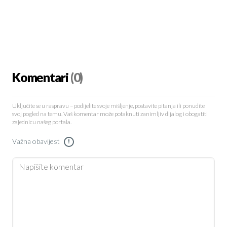
Komentari
(0)
Uključite se u raspravu – podijelite svoje mišljenje, postavite pitanja ili ponudite
svoj pogled na temu. Vaš komentar može potaknuti zanimljiv dijalog i obogatiti
zajednicu našeg portala.
Važna obavijest
!