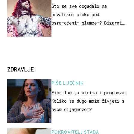
Što se sve događalo na
hrvatskom otoku pod
osramoćenim glumcem? Bizarni
prizori i danas izazivaju
nevjericu
ZDRAVLJE
PIŠE LIJEČNIK
Fibrilacija atrija i prognoza:
Koliko se dugo može živjeti s
ovom dijagnozom?
POKROVITELJ STADA