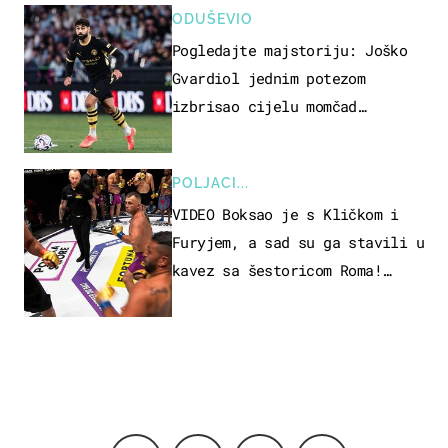
ODUŠEVIO
Pogledajte majstoriju: Joško
Gvardiol jednim potezom
izbrisao cijelu momčad
Atletica
POLJACI...
VIDEO Boksao je s Kličkom i
Furyjem, a sad su ga stavili u
kavez sa šestoricom Roma!
Pogledajte kako je završilo