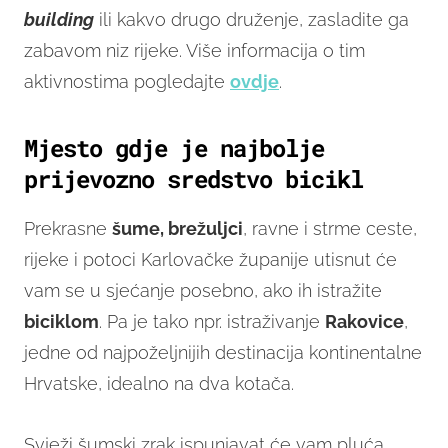
building
ili kakvo drugo druženje, zasladite ga
zabavom niz rijeke. Više informacija o tim
aktivnostima pogledajte
ovdje
.
Mjesto gdje je najbolje
prijevozno sredstvo bicikl
Prekrasne
šume, brežuljci
, ravne i strme ceste,
rijeke i potoci Karlovačke županije utisnut će
vam se u sjećanje posebno, ako ih istražite
biciklom
. Pa je tako npr. istraživanje
Rakovice
,
jedne od najpoželjnijih destinacija kontinentalne
Hrvatske, idealno na dva kotača.
Svježi šumski zrak ispunjavat će vam pluća