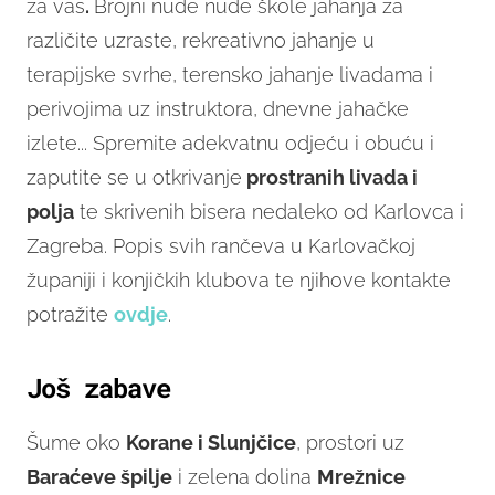
za vas
.
Brojni nude nude škole jahanja za
različite uzraste, rekreativno jahanje u
terapijske svrhe, terensko jahanje livadama i
perivojima uz instruktora, dnevne jahačke
izlete... Spremite adekvatnu odjeću i obuću i
zaputite se u otkrivanje
prostranih livada i
polja
te skrivenih bisera nedaleko od Karlovca i
Zagreba. Popis svih rančeva u Karlovačkoj
županiji i konjičkih klubova te njihove kontakte
potražite
ovdje
.
Još zabave
Šume oko
Korane i Slunjčice
, prostori uz
Baraćeve špilje
i zelena dolina
Mrežnice