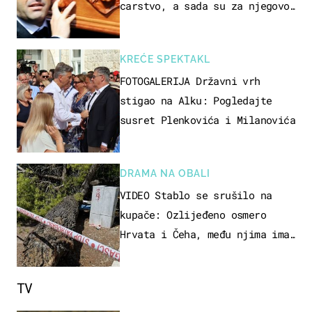
carstvo, a sada su za njegovo
izručenje naručili posebno
vozilo
KREĆE SPEKTAKL
FOTOGALERIJA Državni vrh
stigao na Alku: Pogledajte
susret Plenkovića i Milanovića
DRAMA NA OBALI
VIDEO Stablo se srušilo na
kupače: Ozlijeđeno osmero
Hrvata i Čeha, među njima ima
i djece
TV