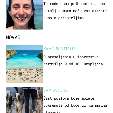
To rade samo psihopati: Jedan
detalj s mora može vam otkriti
puno o prijateljima
NOVAC
KAMO BI OTIŠLI?
O preseljenju u inozemstvo
razmišlja 9 od 10 Europljana
SAM SVOJ ŠEF
Šest poslova koje možete
pokrenuti od kuće uz minimalna
ulaganja