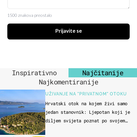
1500 znakova preostalo
Prijavite se
Inspirativno
Najčitanije
Najkomentiranije
UŽIVANJE NA "PRIVATNOM" OTOKU
Hrvatski otok na kojem živi samo
jedan stanovnik: Ljepotan koji je
diljem svijeta poznat po svojem
"bijelom zlatu"