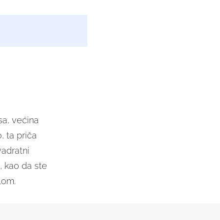
1
sa, većina
, ta priča
vadratni
u, kao da ste
slom.