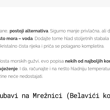
rane,
postoji alternativa
. Sigurno manje privlačna, ali 
to mora – voda
. Dodajte tome hlad stoljetnih stabala
kristalno čista rijeka i priča se polagano kompletira.
osta morskih gužvi, evo popisa
nekih od najboljih ko
vježenje
. I da, računajte i na nešto hladniju temperat
ine neće nedostajati.
ubavi na Mrežnici (Belavići k