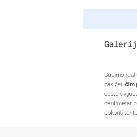
Galerij
Budimo realn
nas želi
čim 
često uključ
centimetar pl
pokorili teri