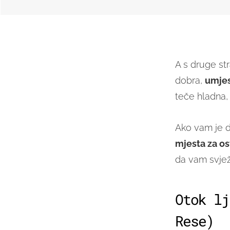
A s druge st
dobra,
umjes
teče hladna, 
Ako vam je d
mjesta za os
da vam svjež
Otok lj
Rese)