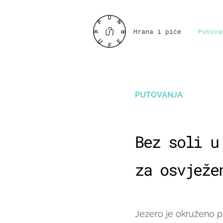
Hrana i piće
Putova
PUTOVANJA
Bez soli u
za osvježe
Jezero je okruženo p