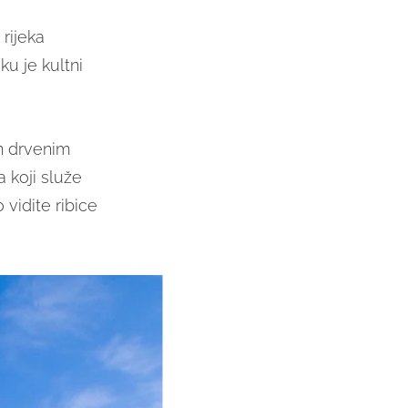
rijeka
ku je kultni
en drvenim
 koji služe
 vidite ribice