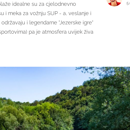
5
 plaže idealne su za cjelodnevno
 su i meka za vožnju SUP - a, veslanje i
je održavaju i legendarne "Jezerske igre"
sportovima) pa je atmosfera uvijek živa