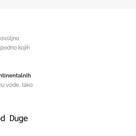
dovoljno
 podno kojih
ntinentalnih
uru vode, tako
od Duge