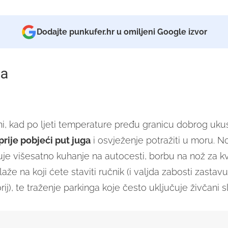
Dodajte punkufer.hr u omiljeni Google izvor
a
i, kad po ljeti temperature pređu granicu dobrog uku
prije pobjeći put juga
i osvježenje potražiti u moru. No
uje višesatno kuhanje na autocesti, borbu na nož za k
aže na koji ćete staviti ručnik (i valjda zabosti zastav
torij), te traženje parkinga koje često uključuje živčani 