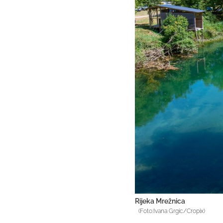
Rijeka Mrežnica
(Foto:Ivana Grgic/Cropix)