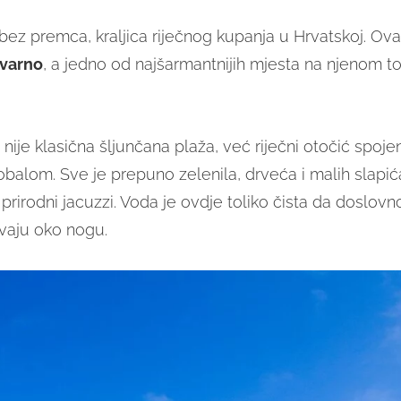
bez premca, kraljica riječnog kupanja u Hrvatskoj. Ova 
tvarno
, a jedno od najšarmantnijih mjesta na njenom to
nije klasična šljunčana plaža, već riječni otočić spoj
balom. Sve je prepuno zelenila, drveća i malih slapića
prirodni jacuzzi. Voda je ovdje toliko čista da doslovno
vaju oko nogu.