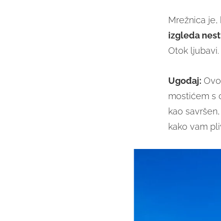
Mrežnica je, 
izgleda nes
Otok ljubavi.
Ugođaj:
Ovo 
mostićem s o
kao savršen, 
kako vam pli