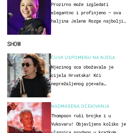
Prozirno može izgledati
elegantno i profinjeno – ova
haljina Jelene Rozge najbolji
je dokaz
SHOW
ČUVA USPOMENU NA NJEGA
Njezinog oca obožavala je
cijela Hrvatska! Kći
neprežaljenog pjevača
projurila špicom na dva kotača
NADMAŠENA OČEKIVANJA
Thompson ruši brojke i u
Vukovaru! Objavljeno koliko je
ulaznica prodano u kratkom