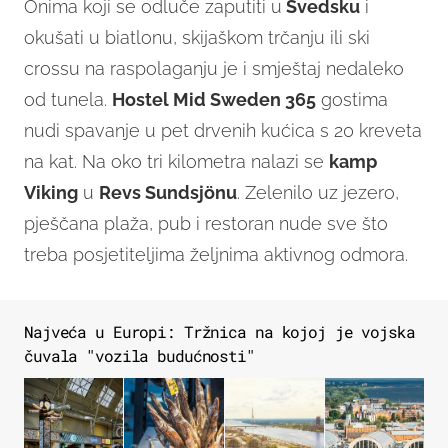
Onima koji se odluče zaputiti u
Švedsku
i
okušati u biatlonu, skijaškom trčanju ili ski
crossu na raspolaganju je i smještaj nedaleko
od tunela.
Hostel Mid Sweden 365
gostima
nudi spavanje u pet drvenih kućica s 20 kreveta
na kat. Na oko tri kilometra nalazi se
kamp
Viking
u
Revs Sundsjönu
. Zelenilo uz jezero,
pješčana plaža, pub i restoran nude sve što
treba posjetiteljima željnima aktivnog odmora.
Najveća u Europi: Tržnica na kojoj je vojska
čuvala "vozila budućnosti"