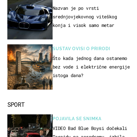
Nazvan je po vrsti
srednjovjekovnog viteškog
konja i visok samo metar
SUSTAV OVISI O PRIRODI
Što kada jednog dana ostanemo
bez vode i električne energije
istoga dana?
SPORT
POJAVILA SE SNIMKA
VIDEO Bad Blue Boysi dočekali
Torcidu na aerodromu, izbila