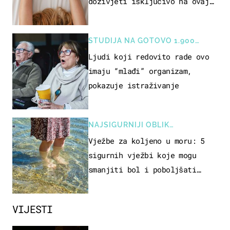
doživjeti isključivo na ovaj
način
STUDIJA NA GOTOVO 1.900
OSOBA
Ljudi koji redovito rade ovo
imaju “mlađi” organizam,
pokazuje istraživanje
NAJSIGURNIJI OBLIK
REKREACIJE
Vježbe za koljeno u moru: 5
sigurnih vježbi koje mogu
smanjiti bol i poboljšati
pokretljivost
VIJESTI