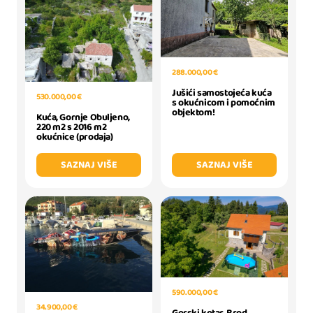
288.000,00 €
Jušići samostojeća kuća
530.000,00 €
s okućnicom i pomoćnim
objektom!
Kuća, Gornje Obuljeno,
220 m2 s 2016 m2
okućnice (prodaja)
SAZNAJ VIŠE
SAZNAJ VIŠE
590.000,00 €
34.900,00 €