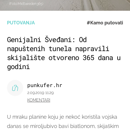
(Foto:MidSweden365)
PUTOVANJA
#Kamo putovati
Genijalni Šveđani: Od
napuštenih tunela napravili
skijalište otvoreno 365 dana u
godini
punkufer.hr
2.09.2019 11:29
KOMENTARI
U mraku planine koju je nekoć koristila vojska
danas se miroljubivo bavi biatlonom, skijaškim