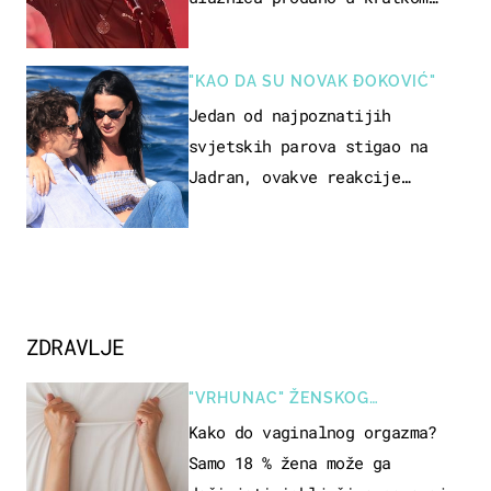
vremenu
"KAO DA SU NOVAK ĐOKOVIĆ"
Jedan od najpoznatijih
svjetskih parova stigao na
Jadran, ovakve reakcije
vjerojatno nisu očekivali
ZDRAVLJE
"VRHUNAC" ŽENSKOG
SEKSUALNOG ISKUSTVA
Kako do vaginalnog orgazma?
Samo 18 % žena može ga