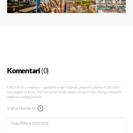
Komentari
(0)
Uključite se u raspravu – podijelite svoje mišljenje, postavite pitanja ili ponudite
svoj pogled na temu. Vaš komentar može potaknuti zanimljiv dijalog i obogatiti
zajednicu našeg portala.
Važna obavijest
!