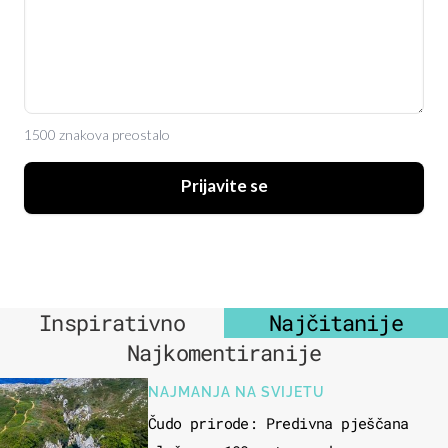
1500 znakova preostalo
Prijavite se
Inspirativno
Najčitanije
Najkomentiranije
NAJMANJA NA SVIJETU
Čudo prirode: Predivna pješčana