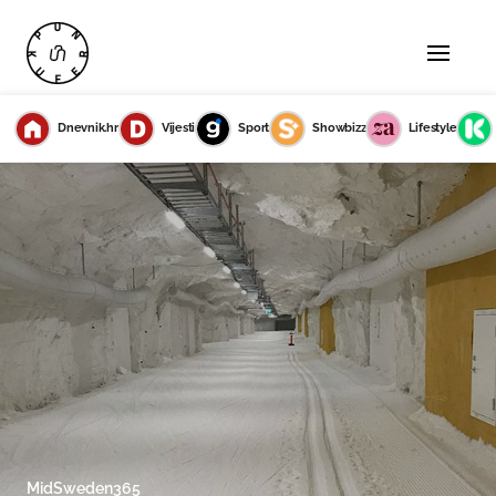
Dnevnik.hr
Vijesti
Sport
Showbizz
Lifestyle
MidSweden365