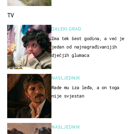
intenzivnoj
TV
DALEKI GRAD
Ima tek šest godina, a već je
jedan od najnagrađivanijih
dječjih glumaca
NASLJEDNIK
Rade mu iza leđa, a on toga
nije svjestan
NASLJEDNIK