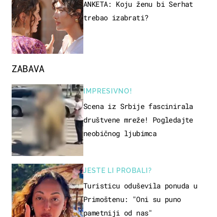
ANKETA: Koju ženu bi Serhat
trebao izabrati?
ZABAVA
IMPRESIVNO!
Scena iz Srbije fascinirala
društvene mreže! Pogledajte
neobičnog ljubimca
JESTE LI PROBALI?
Turisticu oduševila ponuda u
Primoštenu: "Oni su puno
pametniji od nas"