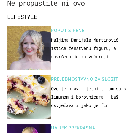
Ne propustite ni ovo
LIFESTYLE
POPUT SIRENE
Haljina Danijele Martinović
ističe ženstvenu figuru, a
savršena je za večernji
izlazak na moru
PREJEDNOSTAVNO ZA SLOŽITI
Ovo je pravi ljetni tiramisu s
limunom i borovnicama – baš
osvježava i jako je fin
UVIJEK PREKRASNA