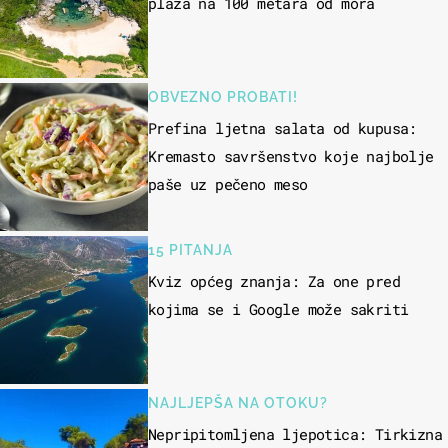
plaža na 100 metara od mora
OBVEZNO PROBATI!
Prefina ljetna salata od kupusa:
Kremasto savršenstvo koje najbolje
paše uz pečeno meso
15 PITANJA
Kviz općeg znanja: Za one pred
kojima se i Google može sakriti
NAJLJEPŠA NA OTOKU?
Nepripitomljena ljepotica: Tirkizna