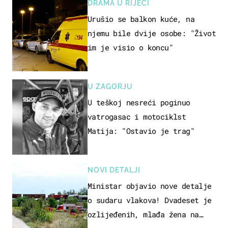
DRAMA U RIJECI
Urušio se balkon kuće, na
njemu bile dvije osobe: "Život
im je visio o koncu"
U ZAGORJU
U teškoj nesreći poginuo
vatrogasac i motociklst
Matija: "Ostavio je trag"
NOVI DETALJI
Ministar objavio nove detalje
o sudaru vlakova! Dvadeset je
ozlijeđenih, mlađa žena na