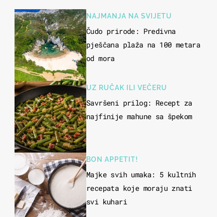
NAJMANJA NA SVIJETU
Čudo prirode: Predivna
pješčana plaža na 100 metara
od mora
UZ RUČAK ILI VEČERU
Savršeni prilog: Recept za
najfinije mahune sa špekom
BON APPETIT!
Majke svih umaka: 5 kultnih
recepata koje moraju znati
svi kuhari