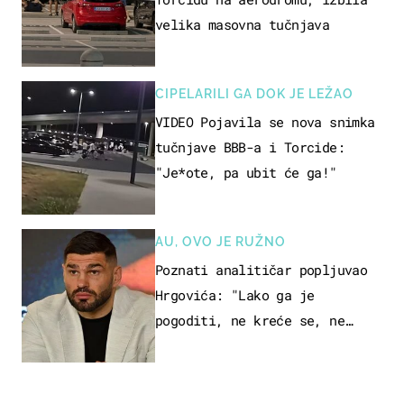
velika masovna tučnjava
CIPELARILI GA DOK JE LEŽAO
VIDEO Pojavila se nova snimka
tučnjave BBB-a i Torcide:
"Je*ote, pa ubit će ga!"
AU, OVO JE RUŽNO
Poznati analitičar popljuvao
Hrgovića: "Lako ga je
pogoditi, ne kreće se, ne
koristi noge..."