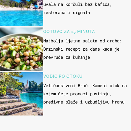
uvala na Korčuli bez kafića,
restorana i signala
GOTOVO ZA 15 MINUTA
Najbolja ljetna salata od graha:
Brzinski recept za dane kada je
prevruće za kuhanje
VODIČ PO OTOKU
Veličanstveni Brač: Kameni otok na
kojem ćete pronaći pustinju,
predivne plaže i uzbudljivu hranu