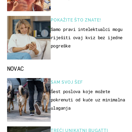
POKAŽITE ŠTO ZNATE!
Samo pravi intelektualci mogu
riješiti ovaj kviz bez ijedne
pogreške
NOVAC
SAM SVOJ ŠEF
Šest poslova koje možete
pokrenuti od kuće uz minimalna
ulaganja
TREĆI UNIKATNI BUGATTI