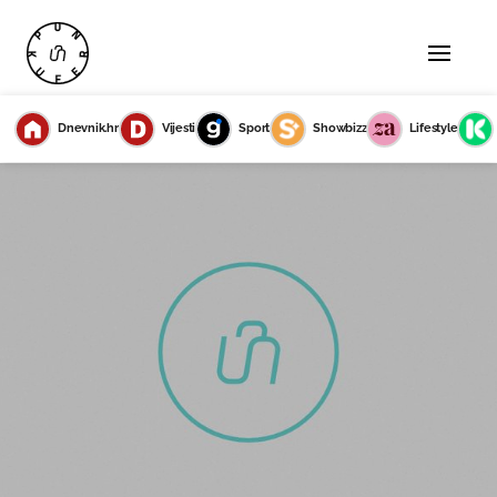
Dnevnik.hr
Vijesti
Sport
Showbizz
Lifestyle