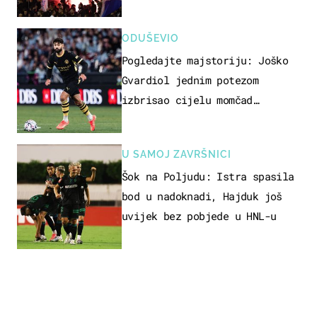
vertikale"
ODUŠEVIO
Pogledajte majstoriju: Joško
Gvardiol jednim potezom
izbrisao cijelu momčad
Atletica
U SAMOJ ZAVRŠNICI
Šok na Poljudu: Istra spasila
bod u nadoknadi, Hajduk još
uvijek bez pobjede u HNL-u