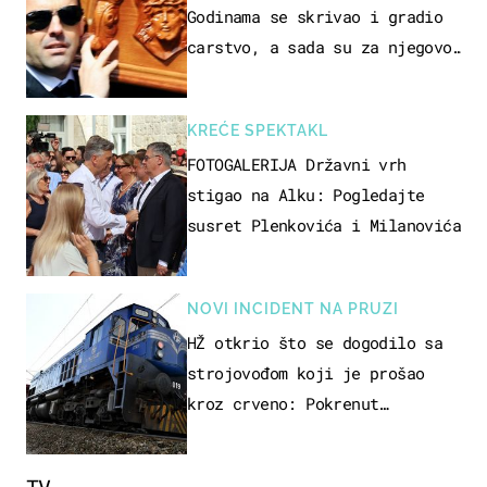
Godinama se skrivao i gradio
carstvo, a sada su za njegovo
izručenje naručili posebno
vozilo
KREĆE SPEKTAKL
FOTOGALERIJA Državni vrh
stigao na Alku: Pogledajte
susret Plenkovića i Milanovića
NOVI INCIDENT NA PRUZI
HŽ otkrio što se dogodilo sa
strojovođom koji je prošao
kroz crveno: Pokrenut
inspekcijski nadzor