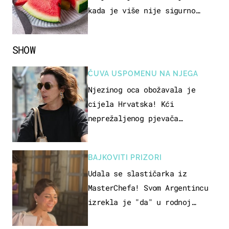
kada je više nije sigurno
jesti?
SHOW
ČUVA USPOMENU NA NJEGA
Njezinog oca obožavala je
cijela Hrvatska! Kći
neprežaljenog pjevača
projurila špicom na dva kotača
BAJKOVITI PRIZORI
Udala se slastičarka iz
MasterChefa! Svom Argentincu
izrekla je "da" u rodnoj
Hercegovini