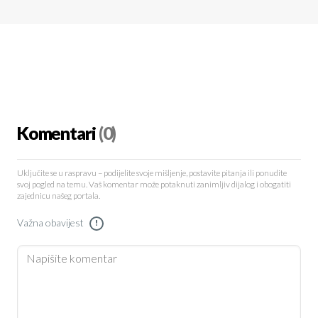
Komentari
(0)
Uključite se u raspravu – podijelite svoje mišljenje, postavite pitanja ili ponudite
svoj pogled na temu. Vaš komentar može potaknuti zanimljiv dijalog i obogatiti
zajednicu našeg portala.
Važna obavijest
!