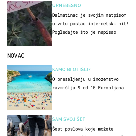
URNEBESNO
Dalmatinac je svojim natpisom
u vrtu postao internetski hit!
Pogledajte što je napisao
NOVAC
KAMO BI OTIŠLI?
O preseljenju u inozemstvo
razmišlja 9 od 10 Europljana
SAM SVOJ ŠEF
Šest poslova koje možete