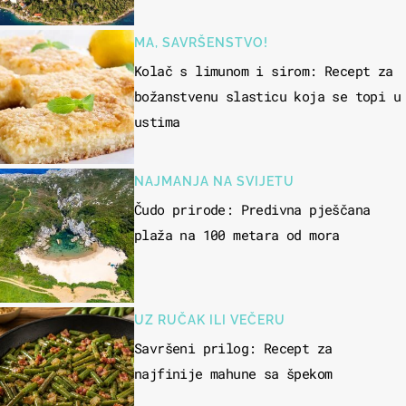
"bijelom zlatu"
MA, SAVRŠENSTVO!
Kolač s limunom i sirom: Recept za
božanstvenu slasticu koja se topi u
ustima
NAJMANJA NA SVIJETU
Čudo prirode: Predivna pješčana
plaža na 100 metara od mora
UZ RUČAK ILI VEČERU
Savršeni prilog: Recept za
najfinije mahune sa špekom