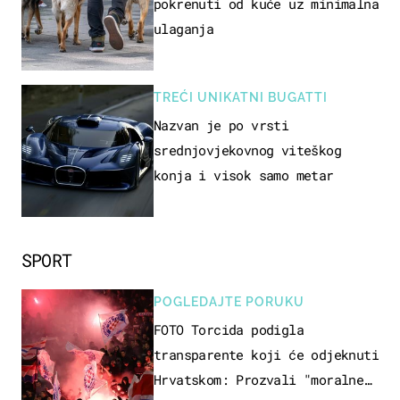
pokrenuti od kuće uz minimalna
ulaganja
TREĆI UNIKATNI BUGATTI
Nazvan je po vrsti
srednjovjekovnog viteškog
konja i visok samo metar
SPORT
POGLEDAJTE PORUKU
FOTO Torcida podigla
transparente koji će odjeknuti
Hrvatskom: Prozvali "moralne