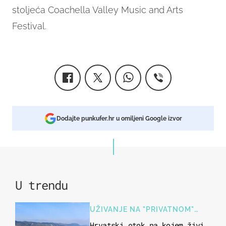
stoljeća Coachella Valley Music and Arts
Festival.
Dodajte punkufer.hr u omiljeni Google izvor
U trendu
UŽIVANJE NA "PRIVATNOM"
OTOKU
Hrvatski otok na kojem živi