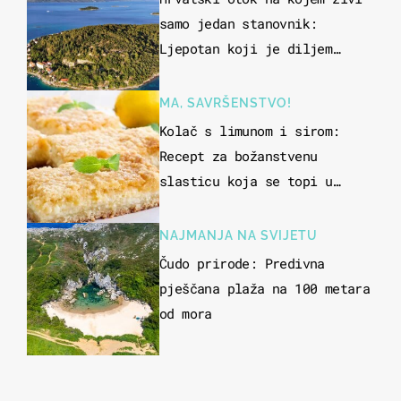
samo jedan stanovnik:
Ljepotan koji je diljem
svijeta poznat po svojem
"bijelom zlatu"
MA, SAVRŠENSTVO!
Kolač s limunom i sirom:
Recept za božanstvenu
slasticu koja se topi u
ustima
NAJMANJA NA SVIJETU
Čudo prirode: Predivna
pješčana plaža na 100 metara
od mora