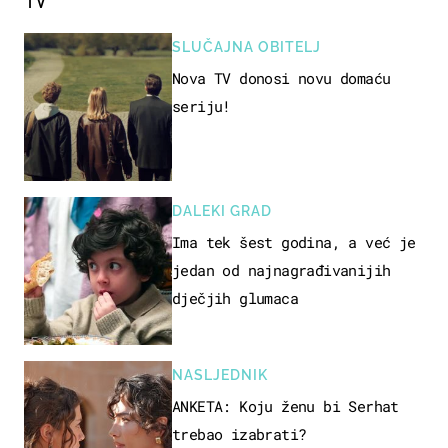
TV
SLUČAJNA OBITELJ
Nova TV donosi novu domaću
seriju!
DALEKI GRAD
Ima tek šest godina, a već je
jedan od najnagrađivanijih
dječjih glumaca
NASLJEDNIK
ANKETA: Koju ženu bi Serhat
trebao izabrati?