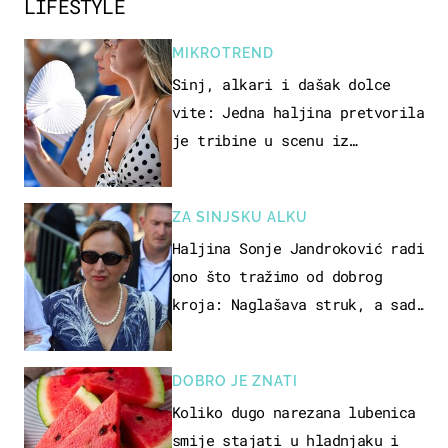
LIFESTYLE
MIKROTREND
Sinj, alkari i dašak dolce
vite: Jedna haljina pretvorila
je tribine u scenu iz
talijanskog filma
ZA SINJSKU ALKU
Haljina Sonje Jandroković radi
ono što tražimo od dobrog
kroja: Naglašava struk, a sada
je i na sniženju
DOBRO JE ZNATI
Koliko dugo narezana lubenica
smije stajati u hladnjaku i