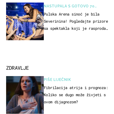
NASTUPALA S GOTOVO 70
GLAZBENIKA
Pulska Arena sinoć je bila
Severinina! Pogledajte prizore
sa spektakla koji je rasprodan
mjesec dana ranije
ZDRAVLJE
PIŠE LIJEČNIK
Fibrilacija atrija i prognoza:
Koliko se dugo može živjeti s
ovom dijagnozom?