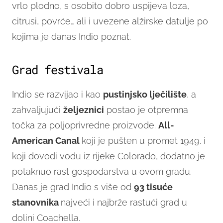
vrlo plodno, s osobito dobro uspijeva loza,
citrusi, povrće… ali i uvezene alžirske datulje po
kojima je danas Indio poznat.
Grad festivala
Indio se razvijao i kao
pustinjsko lječilište
, a
zahvaljujući
željeznici
postao je otpremna
točka za poljoprivredne proizvode.
All-
American Canal
koji je pušten u promet 1949. i
koji dovodi vodu iz rijeke Colorado, dodatno je
potaknuo rast gospodarstva u ovom gradu.
Danas je grad Indio s više od
93 tisuće
stanovnika
najveći i najbrže rastući grad u
dolini Coachella.