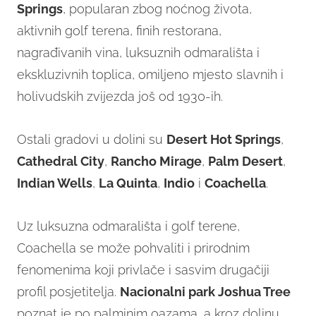
Springs
, popularan zbog noćnog života,
aktivnih golf terena, finih restorana,
nagrađivanih vina, luksuznih odmarališta i
ekskluzivnih toplica, omiljeno mjesto slavnih i
holivudskih zvijezda još od 1930-ih.
Ostali gradovi u dolini su
Desert Hot Springs
,
Cathedral City
,
Rancho Mirage
,
Palm Desert
,
I
ndian Wells
,
La Quinta
,
Indio
i
Coachella
.
Uz luksuzna odmarališta i golf terene,
Coachella se može pohvaliti i prirodnim
fenomenima koji privlače i sasvim drugačiji
profil posjetitelja.
Nacionalni park Joshua Tree
poznat je po palminim oazama, a kroz dolinu