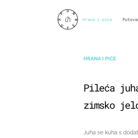
Hrana i piće
Putova
HRANA I PIĆE
Pileća juh
zimsko jel
Juha se kuha s doda