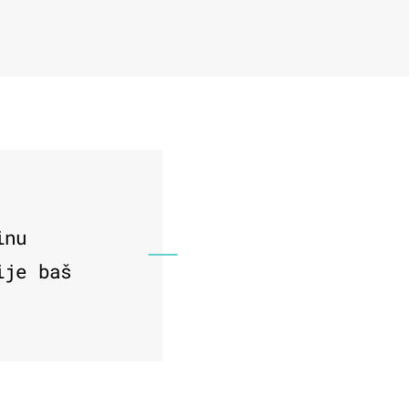
inu
ije baš