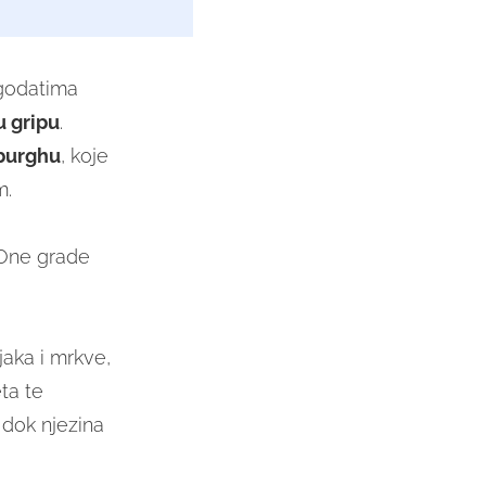
agodatima
u gripu
.
sburghu
, koje
m.
 One grade
aka i mrkve,
ta te
, dok njezina