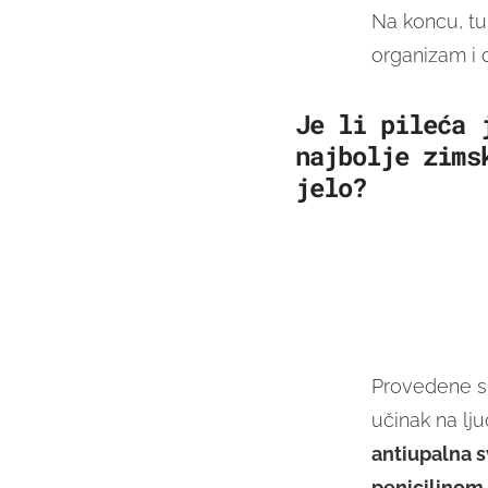
Na koncu, tu
organizam i d
Je li pileća 
najbolje zims
jelo?
Provedene su
učinak na lju
antiupalna s
penicilinom