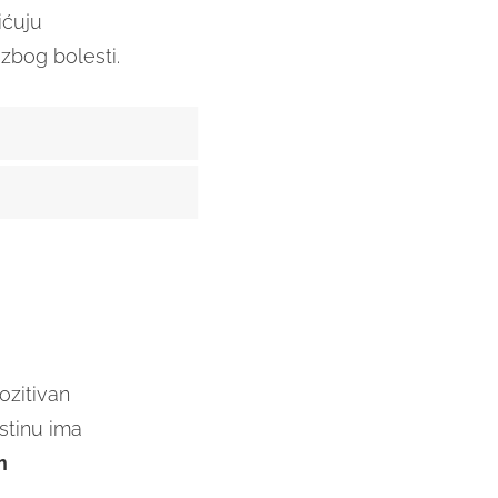
ićuju
 zbog bolesti.
ozitivan
istinu ima
m