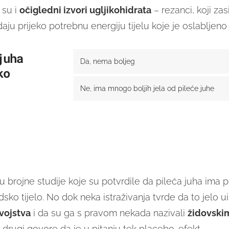
 su i
očigledni izvori ugljikohidrata
– rezanci, koji zas
aju prijeko potrebnu energiju tijelu koje je oslabljeno
juha
Da, nema boljeg
Da, nema boljeg
ko
Ne, ima mnogo boljih jela od pileće juhe
Ne, ima mnogo boljih jela od pileće juhe
 brojne studije koje su potvrdile da pileća juha ima p
dsko tijelo. No dok neka istraživanja tvrde da to jelo u
vojstva
i da su ga s pravom nekada nazivali
židovski
, drugi govore da je u pitanju tek placebo-efekt.