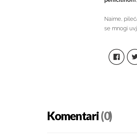
Naime, pileća
se mnogi uvje
Komentari
(0)