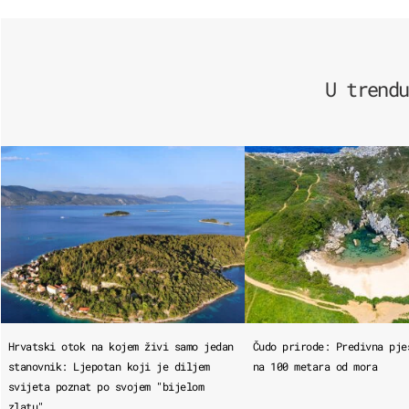
U trendu
Hrvatski otok na kojem živi samo jedan
Čudo prirode: Predivna pje
stanovnik: Ljepotan koji je diljem
na 100 metara od mora
svijeta poznat po svojem "bijelom
zlatu"