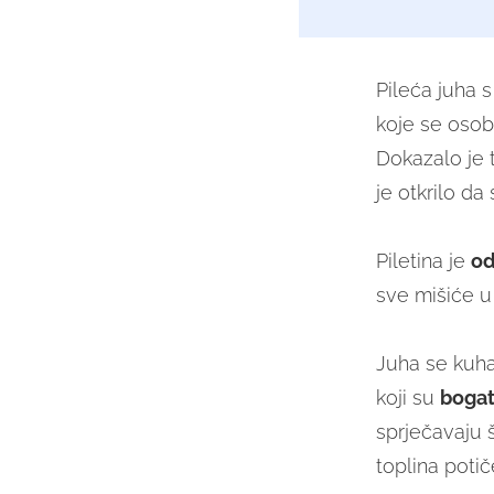
Pileća juha 
koje se osob
Dokazalo je t
je otkrilo da
Piletina je
od
sve mišiće u
Juha se kuha
koji su
bogat
sprječavaju š
toplina potič