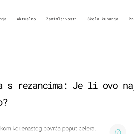
nja
Aktualno
Zanimljivosti
Škola kuhanja
Pr
a s rezancima: Je li ovo na
o?
tkom korjenastog povrća poput celera,