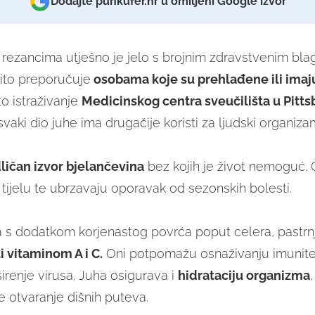
Dodajte punkufer.hr u omiljeni Google izvor
s rezancima utješno je jelo s brojnim zdravstvenim bl
ito preporučuje
o
sobama koje su prehlađene ili imaj
o istraživanje
Medicinskog centra sveučilišta u Pitt
 svaki dio juhe ima drugačije koristi za ljudski organiza
ličan izvor bjelančevina
bez kojih je život nemoguć.
 tijelu te ubrzavaju oporavak od sezonskih bolesti.
 s dodatkom korjenastog povrća poput celera, pastrnj
i vitaminom A i C.
Oni potpomažu osnaživanju imunite
irenje virusa. Juha osigurava i
hidrataciju
organizma
e otvaranje dišnih puteva.