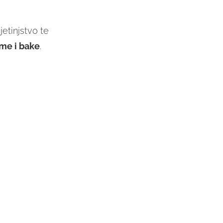
etinjstvo te
me i bake
.