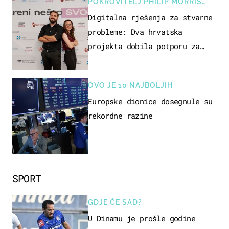
POKROVITELJ PHILIP MORRIS
ZAGREB
Digitalna rješenja za stvarne
probleme: Dva hrvatska
projekta dobila potporu za
razvoj
OVO JE 10 NAJBOLJIH
Europske dionice dosegnule su
rekordne razine
SPORT
GDJE ĆE SAD?
U Dinamu je prošle godine