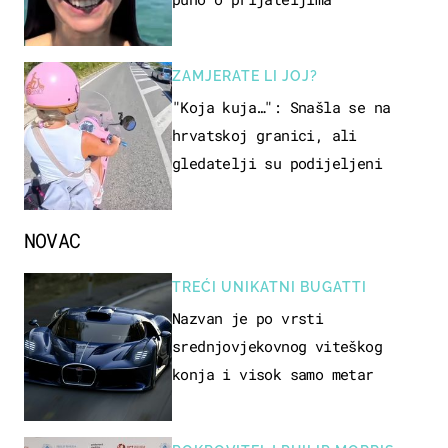
ZAMJERATE LI JOJ?
"Koja kuja…": Snašla se na
hrvatskoj granici, ali
gledatelji su podijeljeni
NOVAC
TREĆI UNIKATNI BUGATTI
Nazvan je po vrsti
srednjovjekovnog viteškog
konja i visok samo metar