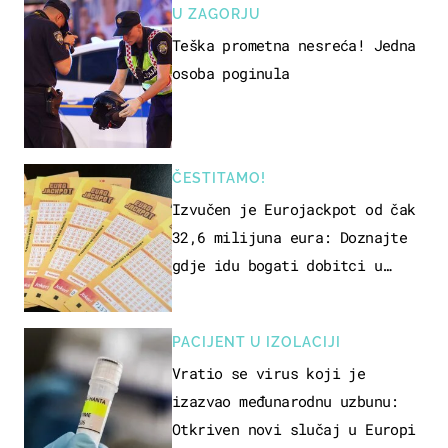
U ZAGORJU
Teška prometna nesreća! Jedna
osoba poginula
ČESTITAMO!
Izvučen je Eurojackpot od čak
32,6 milijuna eura: Doznajte
gdje idu bogati dobitci u
Hrvatskoj
PACIJENT U IZOLACIJI
Vratio se virus koji je
izazvao međunarodnu uzbunu:
Otkriven novi slučaj u Europi