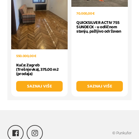
70.000,00 €
QUICKSILVER ACTIV 755
SUNDECK - u odličnom
stanju, pažljivo održavan
550.000,00 €
Kuća: Zagreb
(Trešnjevka), 375.00 m2
(prodaja)
SAZNAJ VIŠE
SAZNAJ VIŠE
© Punkufer