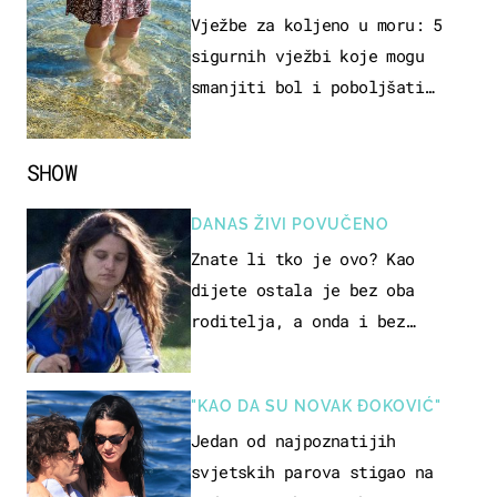
REKREACIJE
Vježbe za koljeno u moru: 5
sigurnih vježbi koje mogu
smanjiti bol i poboljšati
pokretljivost
SHOW
DANAS ŽIVI POVUČENO
Znate li tko je ovo? Kao
dijete ostala je bez oba
roditelja, a onda i bez
milijuna koje je trebala
naslijediti
"KAO DA SU NOVAK ĐOKOVIĆ"
Jedan od najpoznatijih
svjetskih parova stigao na