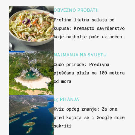
OBVEZNO PROBATI!
Prefina ljetna salata od
kupusa: Kremasto savršenstvo
koje najbolje paše uz pečeno
meso
NAJMANJA NA SVIJETU
Čudo prirode: Predivna
pješčana plaža na 100 metara
od mora
15 PITANJA
Kviz općeg znanja: Za one
pred kojima se i Google može
sakriti