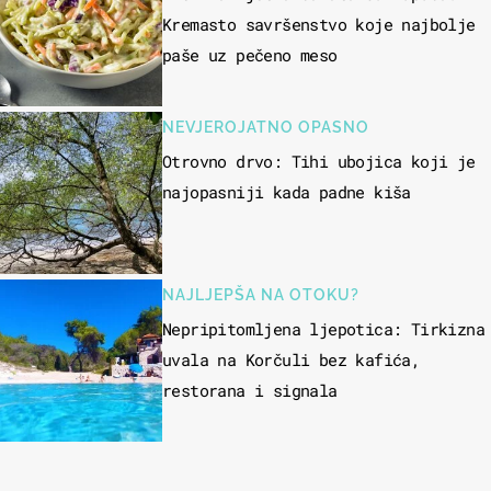
Kremasto savršenstvo koje najbolje
paše uz pečeno meso
NEVJEROJATNO OPASNO
Otrovno drvo: Tihi ubojica koji je
najopasniji kada padne kiša
NAJLJEPŠA NA OTOKU?
Nepripitomljena ljepotica: Tirkizna
uvala na Korčuli bez kafića,
restorana i signala