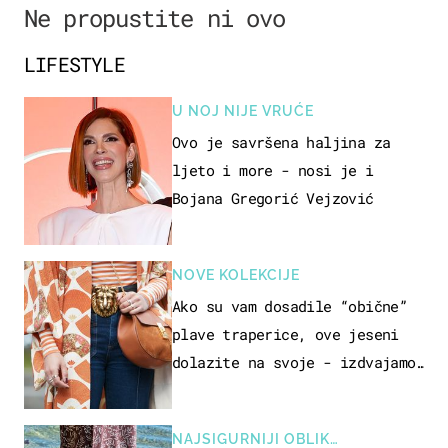
Ne propustite ni ovo
LIFESTYLE
U NOJ NIJE VRUĆE
Ovo je savršena haljina za
ljeto i more - nosi je i
Bojana Gregorić Vejzović
NOVE KOLEKCIJE
Ako su vam dosadile “obične”
plave traperice, ove jeseni
dolazite na svoje - izdvajamo
15 hit modela
NAJSIGURNIJI OBLIK