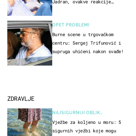
Jadran, ovakve reakcije
vjerojatno nisu očekivali
OPET PROBLEMI
Burne scene u trgovačkom
centru: Sergej Trifunović i
supruga uhićeni nakon svađe!
ZDRAVLJE
NAJSIGURNIJI OBLIK
REKREACIJE
Vježbe za koljeno u moru: 5
sigurnih vježbi koje mogu