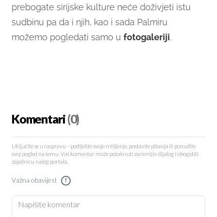
prebogate sirijske kulture neće doživjeti istu
sudbinu pa da i njih, kao i sada Palmiru
možemo pogledati samo u
fotogaleriji
.
Komentari
(0)
Uključite se u raspravu – podijelite svoje mišljenje, postavite pitanja ili ponudite
svoj pogled na temu. Vaš komentar može potaknuti zanimljiv dijalog i obogatiti
zajednicu našeg portala.
Važna obavijest
!