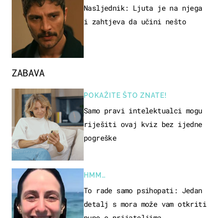
Nasljednik: Ljuta je na njega
i zahtjeva da učini nešto
ZABAVA
POKAŽITE ŠTO ZNATE!
Samo pravi intelektualci mogu
riješiti ovaj kviz bez ijedne
pogreške
HMM…
To rade samo psihopati: Jedan
detalj s mora može vam otkriti
puno o prijateljima