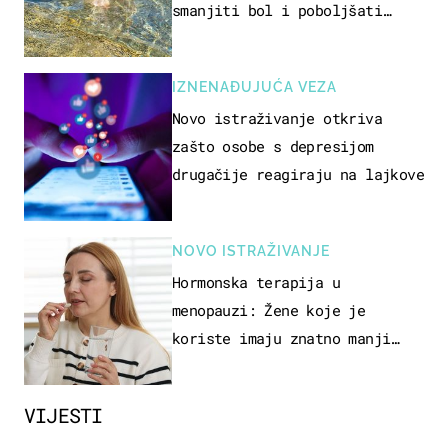
smanjiti bol i poboljšati
pokretljivost
IZNENAĐUJUĆA VEZA
Novo istraživanje otkriva
zašto osobe s depresijom
drugačije reagiraju na lajkove
NOVO ISTRAŽIVANJE
Hormonska terapija u
menopauzi: Žene koje je
koriste imaju znatno manji
rizik od ovoga
VIJESTI