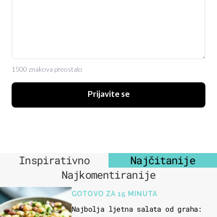
1500 znakova preostalo
Prijavite se
Inspirativno
Najčitanije
Najkomentiranije
GOTOVO ZA 15 MINUTA
Najbolja ljetna salata od graha: