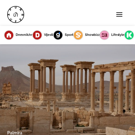
Dnevnik.hr
Vijesti
Sport
Showbizz
Lifestyle
Palmira