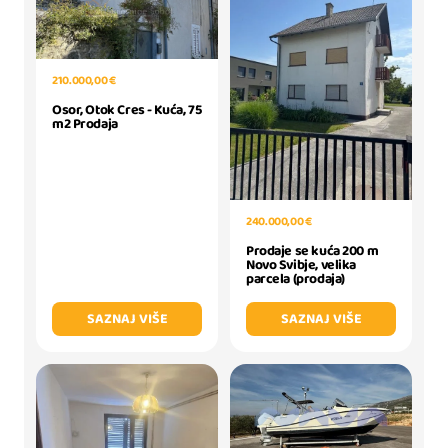
210.000,00 €
Osor, Otok Cres - Kuća, 75
m2 Prodaja
240.000,00 €
Prodaje se kuća 200 m
Novo Svibje, velika
parcela (prodaja)
SAZNAJ VIŠE
SAZNAJ VIŠE