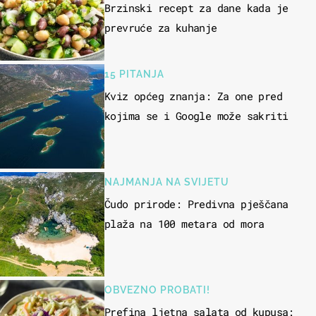
Brzinski recept za dane kada je
prevruće za kuhanje
15 PITANJA
Kviz općeg znanja: Za one pred
kojima se i Google može sakriti
NAJMANJA NA SVIJETU
Čudo prirode: Predivna pješčana
plaža na 100 metara od mora
OBVEZNO PROBATI!
Prefina ljetna salata od kupusa: