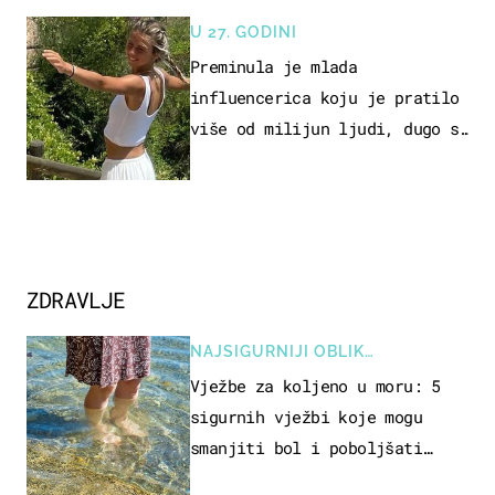
U 27. GODINI
Preminula je mlada
influencerica koju je pratilo
više od milijun ljudi, dugo se
borila s opakom bolesti
ZDRAVLJE
NAJSIGURNIJI OBLIK
REKREACIJE
Vježbe za koljeno u moru: 5
sigurnih vježbi koje mogu
smanjiti bol i poboljšati
pokretljivost