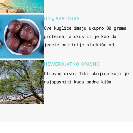
OD 5 SASTOJKA
Ove kuglice imaju ukupno 80 grama
proteina, a okus im je kao da
jedete najfinije slatkiše od
čokolade
NEVJEROJATNO OPASNO
Otrovno drvo: Tihi ubojica koji je
najopasniji kada padne kiša