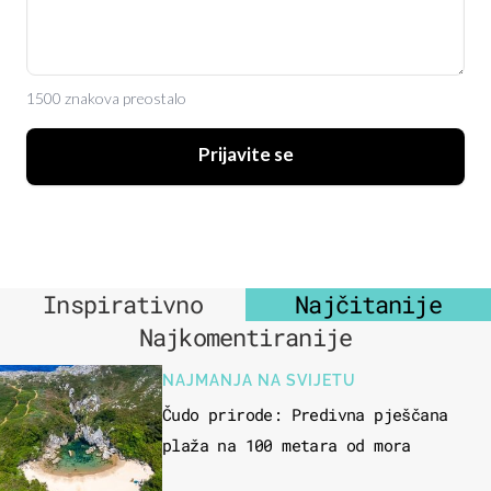
1500 znakova preostalo
Prijavite se
Inspirativno
Najčitanije
Najkomentiranije
NAJMANJA NA SVIJETU
Čudo prirode: Predivna pješčana
plaža na 100 metara od mora