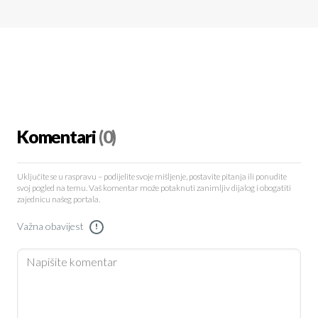
Komentari
(0)
Uključite se u raspravu – podijelite svoje mišljenje, postavite pitanja ili ponudite
svoj pogled na temu. Vaš komentar može potaknuti zanimljiv dijalog i obogatiti
zajednicu našeg portala.
Važna obavijest
!