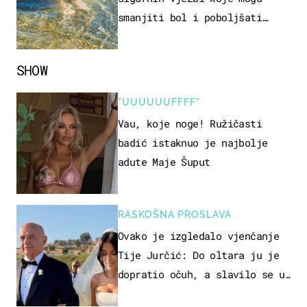
smanjiti bol i poboljšati
pokretljivost
SHOW
"UUUUUUFFFF"
Vau, koje noge! Ružičasti
badić istaknuo je najbolje
adute Maje Šuput
RASKOŠNA PROSLAVA
Ovako je izgledalo vjenčanje
Tije Jurčić: Do oltara ju je
dopratio očuh, a slavilo se uz
Olivera i Rozgu