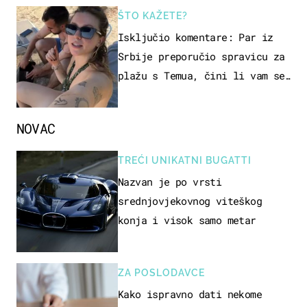
ŠTO KAŽETE?
Isključio komentare: Par iz
Srbije preporučio spravicu za
plažu s Temua, čini li vam se
ovo sigurnim?
NOVAC
TREĆI UNIKATNI BUGATTI
Nazvan je po vrsti
srednjovjekovnog viteškog
konja i visok samo metar
ZA POSLODAVCE
Kako ispravno dati nekome