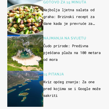
GOTOVO ZA 15 MINUTA
Najbolja ljetna salata od
graha: Brzinski recept za
dane kada je prevruće za
kuhanje
NAJMANJA NA SVIJETU
Čudo prirode: Predivna
pješčana plaža na 100 metara
od mora
15 PITANJA
Kviz općeg znanja: Za one
pred kojima se i Google može
sakriti