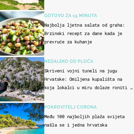
GOTOVO ZA 15 MINUTA
Najbolja ljetna salata od graha:
Brzinski recept za dane kada je
prevruće za kuhanje
NEDALEKO OD PLOČA
Skriveni vojni tuneli na jugu
Hrvatske: Omiljena kupališta na
koja lokalci u miru dolaze roniti i
skakati u more
POKROVITELJ CORONA
Među 100 najboljih plaža svijeta
našla se i jedna hrvatska