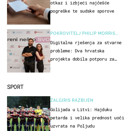
otkaz i izbjeći najčešće
pogreške te sudske sporove
POKROVITELJ PHILIP MORRIS
ZAGREB
Digitalna rješenja za stvarne
probleme: Dva hrvatska
projekta dobila potporu za
razvoj
SPORT
ŽALGIRIS RAZBIJEN
Golijada u Litvi: Hajduku
petarda i velika prednost uoči
uzvrata na Poljudu