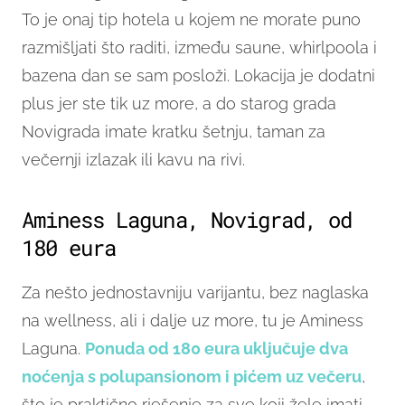
To je onaj tip hotela u kojem ne morate puno
razmišljati što raditi, između saune, whirlpoola i
bazena dan se sam posloži. Lokacija je dodatni
plus jer ste tik uz more, a do starog grada
Novigrada imate kratku šetnju, taman za
večernji izlazak ili kavu na rivi.
Aminess Laguna, Novigrad, od
180 eura
Za nešto jednostavniju varijantu, bez naglaska
na wellness, ali i dalje uz more, tu je Aminess
Laguna.
Ponuda od 180 eura uključuje dva
noćenja s polupansionom i pićem uz večer
u
,
što je praktično rješenje za sve koji žele imati