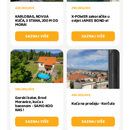
420.000,00 €
290.000,00 €
KARLOBAG, NOVIJA
X-POWER zakoračite u
KUĆA, 3 STANA, 200 M OD
svijet JAMES BOND-a!
MORA!
SAZNAJ VIŠE
SAZNAJ VIŠE
590.000,00 €
450.000,00 €
Gorski kotar, Brod
Moravice, kuća s
Kuća na prodaju - Korčula
bazenom - SAMO KOD
NAS !
SAZNAJ VIŠE
SAZNAJ VIŠE