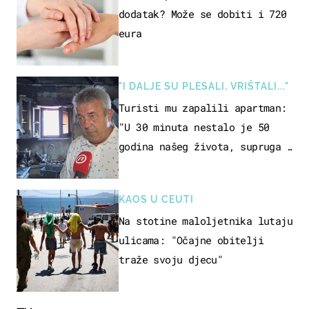
dodatak? Može se dobiti i 720
eura
"I DALJE SU PLESALI, VRIŠTALI..."
Turisti mu zapalili apartman:
"U 30 minuta nestalo je 50
godina našeg života, supruga i
ja ne možemo oka sklopiti"
KAOS U CEUTI
Na stotine maloljetnika lutaju
ulicama: "Očajne obitelji
traže svoju djecu"