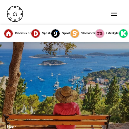
Dnevnik.hr
Vijesti
Sport
Showbizz
Lifestyle
Hvar