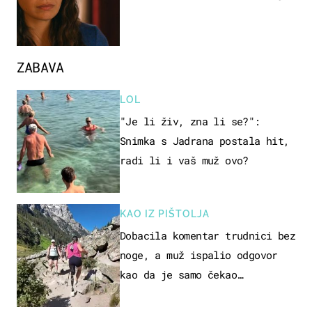
ZABAVA
LOL
"Je li živ, zna li se?":
Snimka s Jadrana postala hit,
radi li i vaš muž ovo?
KAO IZ PIŠTOLJA
Dobacila komentar trudnici bez
noge, a muž ispalio odgovor
kao da je samo čekao…