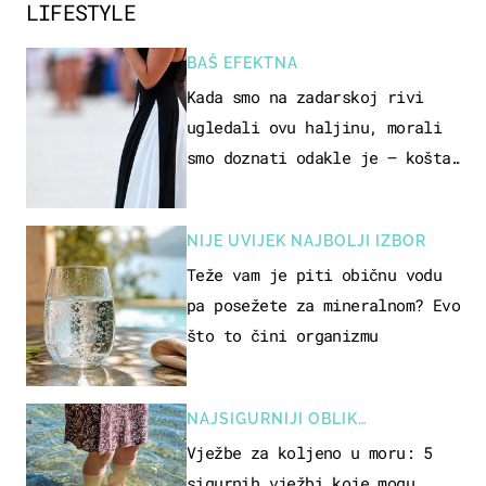
LIFESTYLE
BAŠ EFEKTNA
Kada smo na zadarskoj rivi
ugledali ovu haljinu, morali
smo doznati odakle je – košta
samo 18 eura
NIJE UVIJEK NAJBOLJI IZBOR
Teže vam je piti običnu vodu
pa posežete za mineralnom? Evo
što to čini organizmu
NAJSIGURNIJI OBLIK
REKREACIJE
Vježbe za koljeno u moru: 5
sigurnih vježbi koje mogu