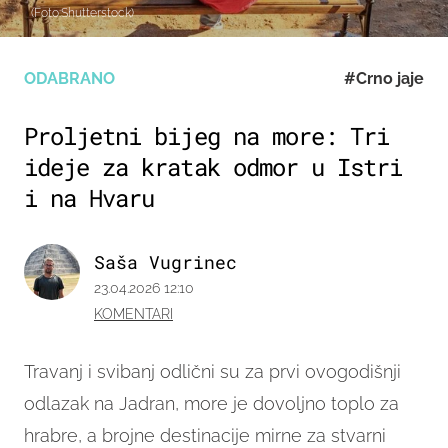
(Foto:Shutterstock)
ODABRANO
#Crno jaje
Proljetni bijeg na more: Tri
ideje za kratak odmor u Istri
i na Hvaru
Saša Vugrinec
23.04.2026 12:10
KOMENTARI
Travanj i svibanj odlični su za prvi ovogodišnji
odlazak na Jadran, more je dovoljno toplo za
hrabre, a brojne destinacije mirne za stvarni