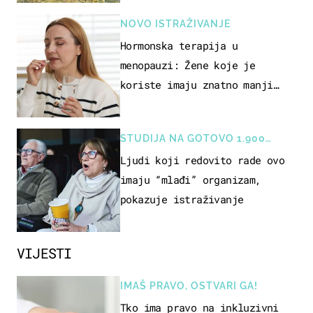
NOVO ISTRAŽIVANJE
Hormonska terapija u
menopauzi: Žene koje je
koriste imaju znatno manji
rizik od ovoga
STUDIJA NA GOTOVO 1.900
OSOBA
Ljudi koji redovito rade ovo
imaju “mlađi” organizam,
pokazuje istraživanje
VIJESTI
IMAŠ PRAVO, OSTVARI GA!
Tko ima pravo na inkluzivni