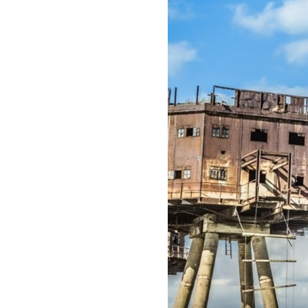
FORT DOUAUMONT
Remek-djelo vojnog inženjerstva:
Podzemna utvrda koja je obilježi
Bitku za Verdun