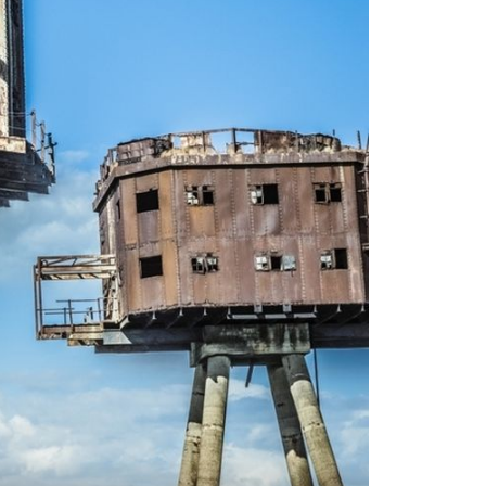
+
8
BEYOND TRAVEL GUIDES
a
Hrvatska kakvu nećete naći na
internetu: Upoznajte vodičicu koja
neutabanim putovima vodi do "prave"
Lijepe Naše