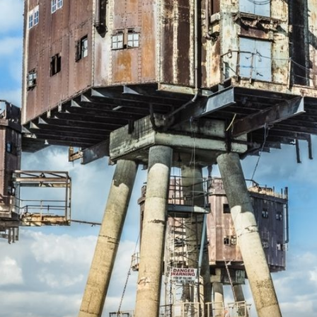
+
2
+
7
15 PITANJA
Kviz općeg znanja: Za one pred kojim
la
se i Google može sakriti