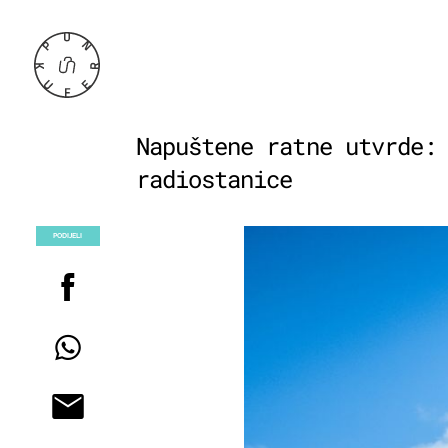
Napuštene ratne utvrde:
radiostanice
PODIJELI
POGLEDAJ