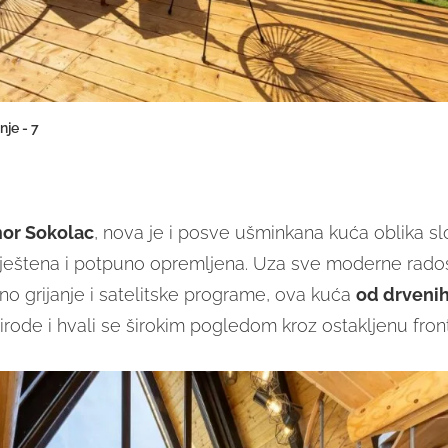
je - 7
or Sokolac
, nova je i posve ušminkana kuća oblika sl
štena i potpuno opremljena. Uza sve moderne radosti
dno grijanje i satelitske programe, ova kuća
od drvenih
irode i hvali se širokim pogledom kroz ostakljenu fron