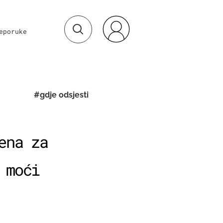
eporuke
#gdje odsjesti
ena za
 moći