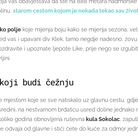
oja vas obavještava da ste na 888 metara nadmorske 
olinu,
starom cestom kojom je nekada tekao sav život
sko polje
koje mijenja boju kako se mijenja sezona, ve
red vas i upavani div Klek, tamo negdje nadesno, zov
zdravite i upoznate ljepote Like, prije nego se izgubit
jini.
koji budi čežnju
 mjestom koje se sve natiskalo uz glavnu cestu, gdj
sredini, na nestvarnom brdašcu usred doline jednako 
nekoliko godina obnovljena ruševna
kula Sokolac
, zaput
e odvaja od glavne i stići ćete do kuće za odmor jed