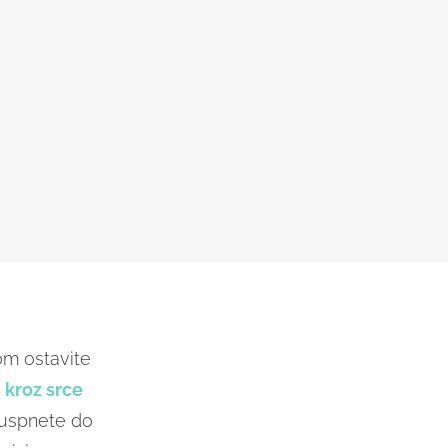
bom ostavite
 kroz srce
e uspnete do