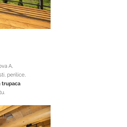
ova A,
, perilice,
 trupaca
tu.