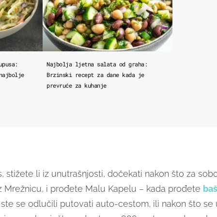
upusa:
Najbolja ljetna salata od graha:
najbolje
Brzinski recept za dane kada je
prevruće za kuhanje
, stižete li iz unutrašnjosti, dočekati nakon što za so
uz Mrežnicu, i prođete Malu Kapelu – kada prođete
baš
 ste se odlučili putovati auto-cestom, ili nakon što s