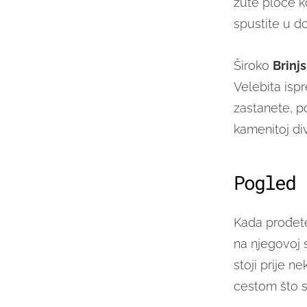
žute ploče k
spustite u d
Široko
Brinj
Velebita isp
zastanete, po
kamenitoj divl
Pogled 
Kada prođete
na njegovoj 
stoji prije 
cestom što s