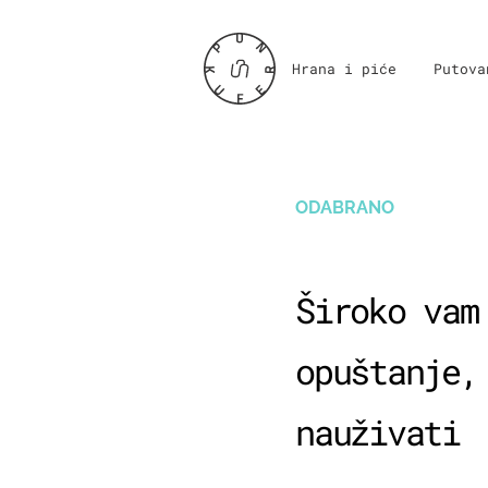
Hrana i piće
Putova
ODABRANO
Široko vam
opuštanje,
nauživati