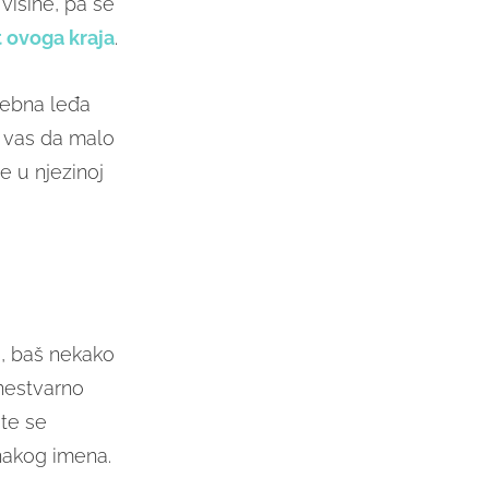
visine, pa se
 ovoga kraja
.
lebna leđa
u vas da malo
e u njezinoj
e, baš nekako
nestvarno
ite se
nakog imena.