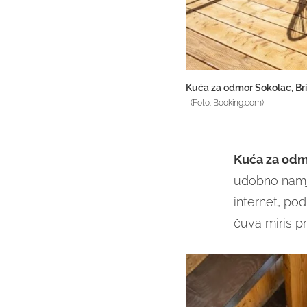
Kuća za odmor Sokolac, Brin
(Foto: Booking.com)
Kuća za odm
udobno namje
internet, po
čuva miris pr