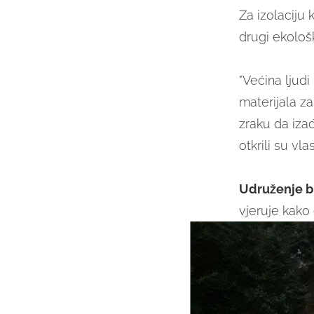
Za izolaciju
drugi ekološk
"Većina ljudi
materijala za
zraku da iza
otkrili su vla
Udruženje br
vjeruje kako 