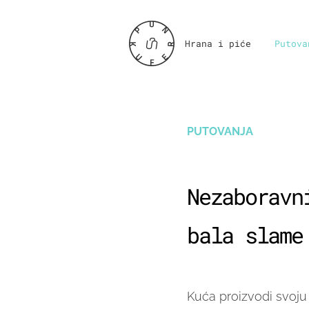
Hrana i piće
Putova
PUTOVANJA
Nezaboravn
bala slame
Kuća proizvodi svoju