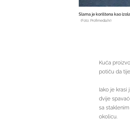
Slama je korištena kao izol
(Foto: Profimedia.hr)
Kuća proizv
potiču da tij
Iako je kras
dvije spavać
sa staklenim
okolicu.