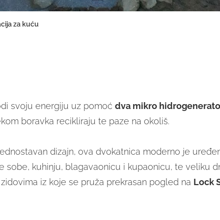
acija za kuću
odi svoju energiju uz pomoć
dva mikro hidrogenerato
ekom boravka recikliraju te paze na okoliš.
i jednostavan dizajn, ova dvokatnica moderno je uređ
e sobe, kuhinju, blagavaonicu i kupaonicu, te veliku
 zidovima iz koje se pruža prekrasan pogled na
Lock 