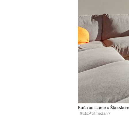
Kuća od slame u Škotskom 
(Foto:Profimedia.hr)