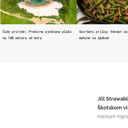
Čudo prirode: Predivna pješčana plaža
Savršeni prilog: Recept za
na 100 metara od mora
mahune sa špekom
Jill Strawab
Škotskom vi
mirnom mje