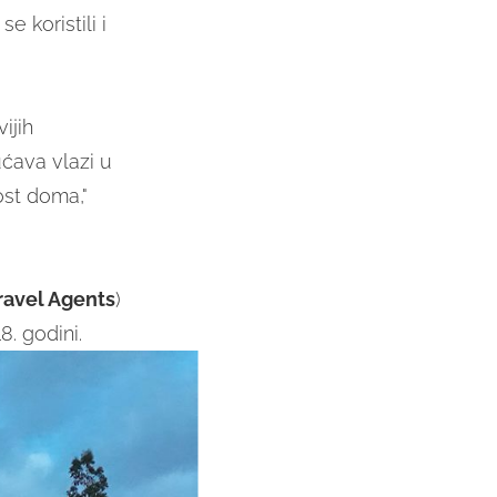
e koristili i
ijih
ućava vlazi u
ost doma,"
Travel Agents
)
8. godini.