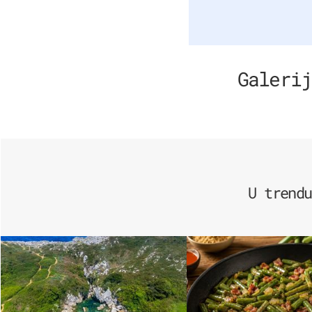
Galerij
U trendu