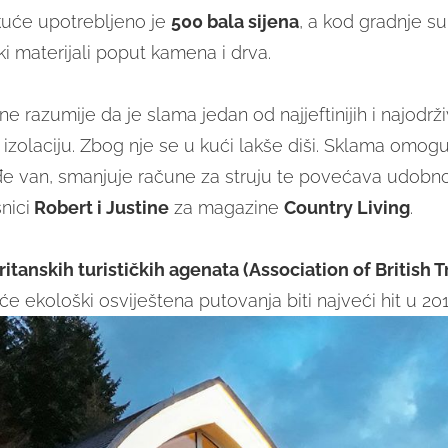
 kuće upotrebljeno je
500 bala sijena
, a kod gradnje su s
i materijali poput kamena i drva.
 ne razumije da je slama jedan od najjeftinijih i najodrživ
 izolaciju. Zbog nje se u kući lakše diši. Sklama omog
đe van, smanjuje račune za struju te povećava udobn
snici
Robert i Justine
za magazine
Country Living
.
itanskih turističkih agenata (Association of British 
će ekološki osviještena putovanja biti najveći hit u 201