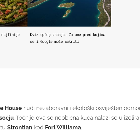
 najfinije
Kviz općeg znanja: Za one pred kojima
se i Google može sakriti
le House
nudi nezaboravni i ekološki osviješten odmo
sočju
. Točnije ova se neobična kuća nalazi se u izolir
stu
Strontian
kod
Fort Williama
.