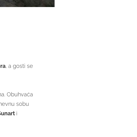
ra
, a gosti se
ena. Obuhvaća
 dnevnu sobu
Sunart
i