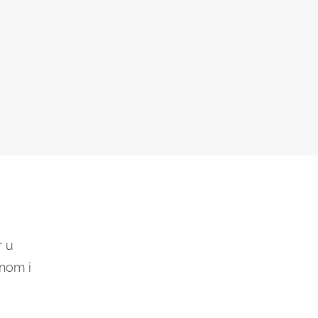
r u
anom i