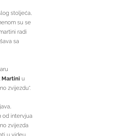
log stoljeća,
menom su se
martini radi
ašava sa
aru
 Martini
u
no zvijezdu“.
java,
 od intervjua
no zvijezda
ati u videu.