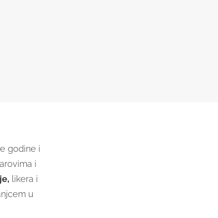
e godine i
barovima i
je,
likera i
anjcem u