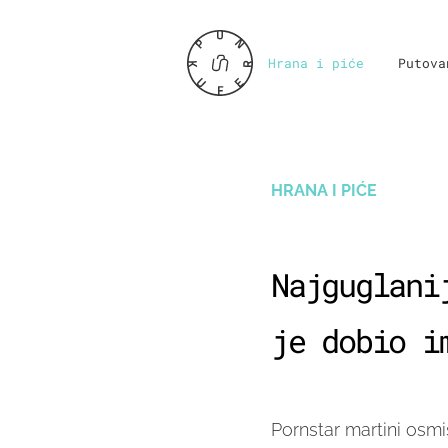
Hrana i piće
Putova
HRANA I PIĆE
Najguglani
je dobio i
Pornstar martini osmi