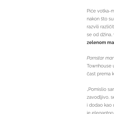
Piće votka-m
nakon što su 
razvili različ
se od džina,
zelenom ma
Pornstar
mar
Townhouse 
čast prema k
„Pomislio sa
zavodljivo, s
i dodao kao 
je elegantno 