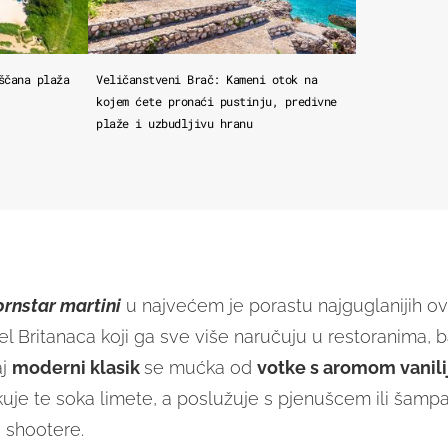
ščana plaža
Veličanstveni Brač: Kameni otok na
kojem ćete pronaći pustinju, predivne
plaže i uzbudljivu hranu
rnstar martini
u najvećem je porastu najguglanijih ov
el Britanaca koji ga sve više naručuju u restoranima, 
aj
moderni klasik
se mućka od
votke s aromom vanili
uje te soka limete, a poslužuje s pjenušcem ili šamp
a shootere.