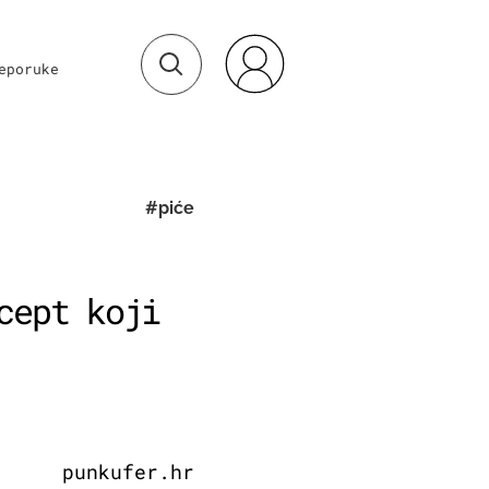
eporuke
#piće
cept koji
punkufer.hr