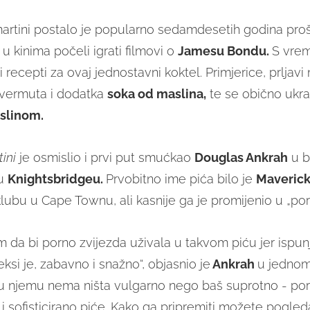
artini postalo je popularno sedamdesetih godina proš
u kinima počeli igrati filmovi o
Jamesu Bondu.
S vre
iti recepti za ovaj jednostavni koktel. Primjerice, prljavi 
 vermuta i dodatka
soka od maslina,
te se obično ukr
slinom.
tini
je osmislio i prvi put smućkao
Douglas Ankrah
u b
u
Knightsbridgeu.
Prvobitno ime pića bilo je
Maverick
lubu u Cape Townu, ali kasnije ga je promijenio u „por
m da bi porno zvijezda uživala u takvom piću jer ispun
eksi je, zabavno i snažno“, objasnio je
Ankrah
u jednom
u njemu nema ništa vulgarno nego baš suprotno - por
i sofisticirano piće. Kako ga pripremiti možete pogled