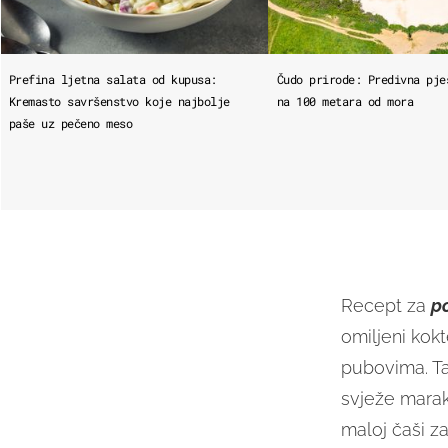
Prefina ljetna salata od kupusa:
Čudo prirode: Predivna pje
Kremasto savršenstvo koje najbolje
na 100 metara od mora
paše uz pečeno meso
Recept za
po
omiljeni kokt
pubovima. T
svježe marak
maloj čaši z