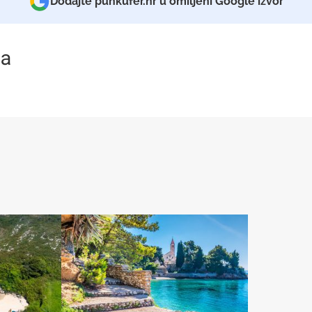
Dodajte punkufer.hr u omiljeni Google izvor
a