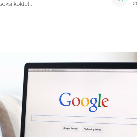
seksi koktel...
19