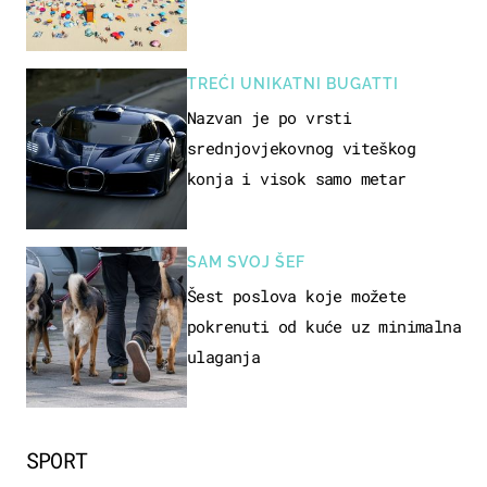
TREĆI UNIKATNI BUGATTI
Nazvan je po vrsti
srednjovjekovnog viteškog
konja i visok samo metar
SAM SVOJ ŠEF
Šest poslova koje možete
pokrenuti od kuće uz minimalna
ulaganja
SPORT