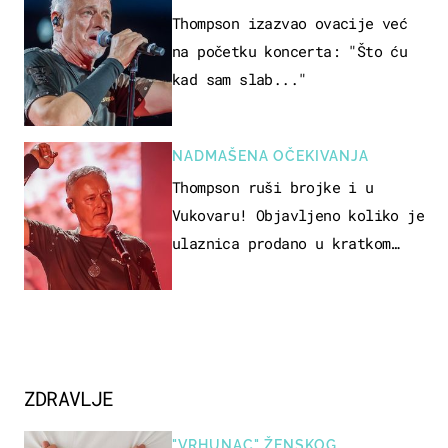
Thompson izazvao ovacije već
na početku koncerta: "Što ću
kad sam slab..."
NADMAŠENA OČEKIVANJA
Thompson ruši brojke i u
Vukovaru! Objavljeno koliko je
ulaznica prodano u kratkom
vremenu
ZDRAVLJE
"VRHUNAC" ŽENSKOG