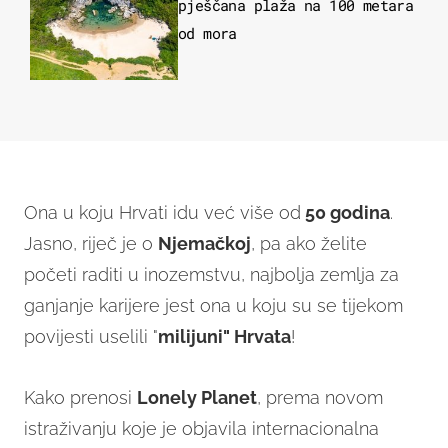
pješčana plaža na 100 metara
od mora
Ona u koju Hrvati idu već više od
50 godina
.
Jasno, riječ je o
Njemačkoj
, pa ako želite
početi raditi u inozemstvu, najbolja zemlja za
ganjanje karijere jest ona u koju su se tijekom
povijesti uselili "
milijuni" Hrvata
!
Kako prenosi
Lonely Planet
, prema novom
istraživanju koje je objavila internacionalna