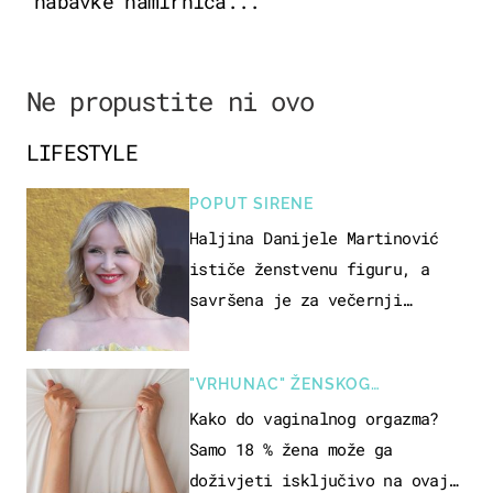
nabavke namirnica...
Ne propustite ni ovo
LIFESTYLE
POPUT SIRENE
Haljina Danijele Martinović
ističe ženstvenu figuru, a
savršena je za večernji
izlazak na moru
"VRHUNAC" ŽENSKOG
SEKSUALNOG ISKUSTVA
Kako do vaginalnog orgazma?
Samo 18 % žena može ga
doživjeti isključivo na ovaj