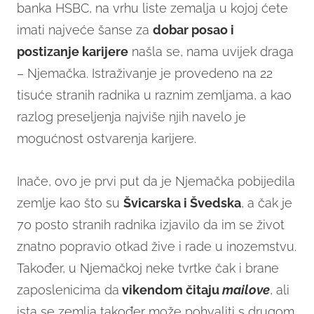
banka HSBC, na vrhu liste zemalja u kojoj ćete
imati najveće šanse za
dobar posao i
postizanje karijere
našla se, nama uvijek draga
– Njemačka. Istraživanje je provedeno na 22
tisuće stranih radnika u raznim zemljama, a kao
razlog preseljenja najviše njih navelo je
mogućnost ostvarenja karijere.
Inače, ovo je prvi put da je Njemačka pobijedila
zemlje kao što su
Švicarska i Švedska
, a čak je
70 posto stranih radnika izjavilo da im se život
znatno popravio otkad žive i rade u inozemstvu.
Također, u Njemačkoj neke tvrtke čak i brane
zaposlenicima da
vikendom čitaju
mailove
, ali
ista se zemlja također može pohvaliti s drugom