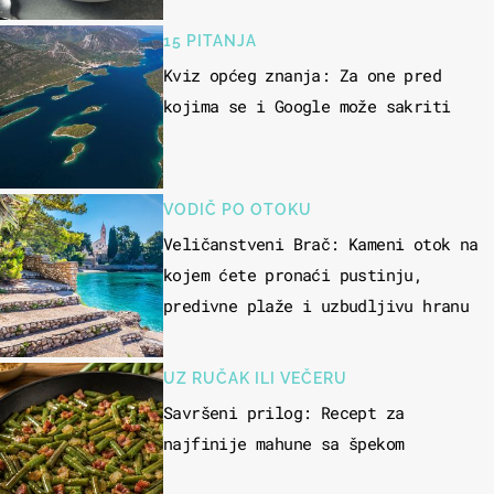
15 PITANJA
Kviz općeg znanja: Za one pred
kojima se i Google može sakriti
VODIČ PO OTOKU
Veličanstveni Brač: Kameni otok na
kojem ćete pronaći pustinju,
predivne plaže i uzbudljivu hranu
UZ RUČAK ILI VEČERU
Savršeni prilog: Recept za
najfinije mahune sa špekom