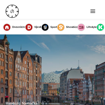
Dnevnik.hr
Vijesti
Sport
Showbizz
Lifestyle
Hamburg, Njemačka