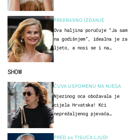
način
PREKRASNO IZDANJE
Ova haljina poručuje “Ja sam
na godišnjem”, idealna je za
ljeto, a nosi se i na
zagrebačkoj špici
SHOW
ČUVA USPOMENU NA NJEGA
Njezinog oca obožavala je
cijela Hrvatska! Kći
neprežaljenog pjevača
projurila špicom na dva kotača
PRED 20 TISUĆA LJUDI