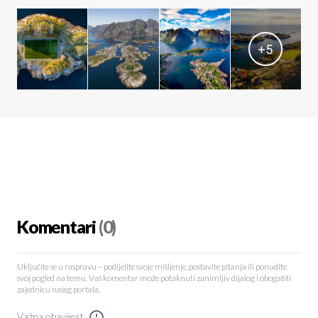
+
5
Komentari
(0)
Uključite se u raspravu – podijelite svoje mišljenje, postavite pitanja ili ponudite
svoj pogled na temu. Vaš komentar može potaknuti zanimljiv dijalog i obogatiti
zajednicu našeg portala.
Važna obavijest
!