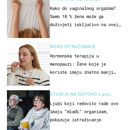
SEKSUALNOG ISKUSTVA
Kako do vaginalnog orgazma?
Samo 18 % žena može ga
doživjeti isključivo na ovaj
način
NOVO ISTRAŽIVANJE
Hormonska terapija u
menopauzi: Žene koje je
koriste imaju znatno manji
rizik od ovoga
STUDIJA NA GOTOVO 1.900
OSOBA
Ljudi koji redovito rade ovo
imaju “mlađi” organizam,
pokazuje istraživanje