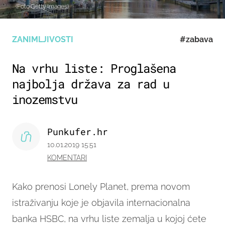
(Foto:Getty Images)
ZANIMLJIVOSTI
#zabava
Na vrhu liste: Proglašena
najbolja država za rad u
inozemstvu
Punkufer.hr
10.01.2019 15:51
KOMENTARI
Kako prenosi Lonely Planet, prema novom
istraživanju koje je objavila internacionalna
banka HSBC, na vrhu liste zemalja u kojoj ćete