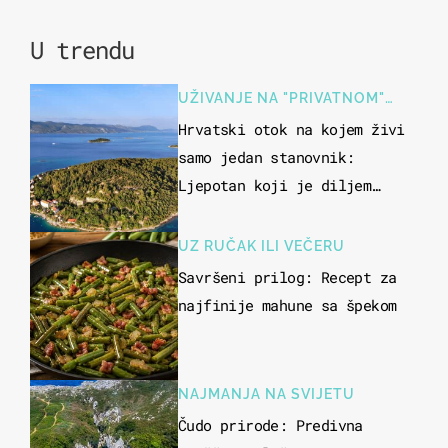
U trendu
UŽIVANJE NA "PRIVATNOM"
OTOKU
Hrvatski otok na kojem živi
samo jedan stanovnik:
Ljepotan koji je diljem
svijeta poznat po svojem
"bijelom zlatu"
UZ RUČAK ILI VEČERU
Savršeni prilog: Recept za
najfinije mahune sa špekom
NAJMANJA NA SVIJETU
Čudo prirode: Predivna