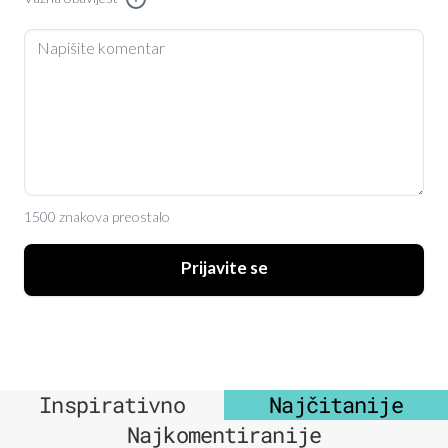
1500 znakova preostalo
Prijavite se
Inspirativno
Najčitanije
Najkomentiranije