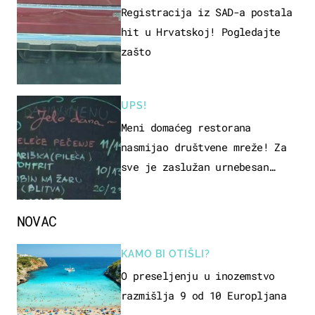
Registracija iz SAD-a postala
hit u Hrvatskoj! Pogledajte
zašto
UPS!
Meni domaćeg restorana
nasmijao društvene mreže! Za
sve je zaslužan urnebesan
naziv jela
NOVAC
KAMO BI OTIŠLI?
O preseljenju u inozemstvo
razmišlja 9 od 10 Europljana