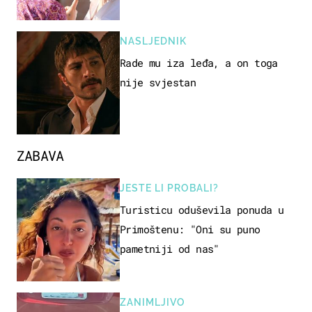
NASLJEDNIK
Rade mu iza leđa, a on toga
nije svjestan
ZABAVA
JESTE LI PROBALI?
Turisticu oduševila ponuda u
Primoštenu: "Oni su puno
pametniji od nas"
ZANIMLJIVO