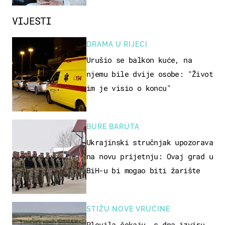
VIJESTI
DRAMA U RIJECI
Urušio se balkon kuće, na
njemu bile dvije osobe: "Život
im je visio o koncu"
BURE BARUTA
Ukrajinski stručnjak upozorava
na novu prijetnju: Ovaj grad u
BiH-u bi mogao biti žarište
STIŽU NOVE VRUĆINE
Plovila čekaju, s dna izviru