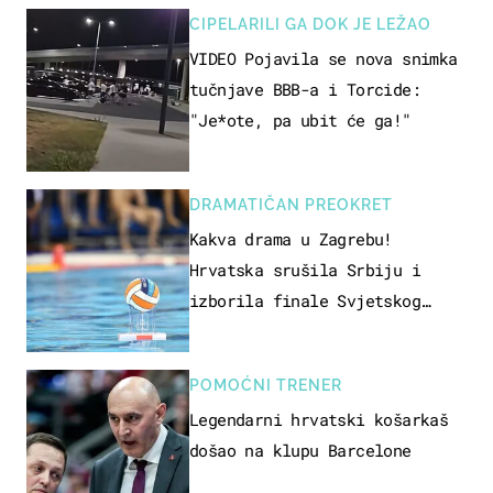
CIPELARILI GA DOK JE LEŽAO
VIDEO Pojavila se nova snimka
tučnjave BBB-a i Torcide:
"Je*ote, pa ubit će ga!"
DRAMATIČAN PREOKRET
Kakva drama u Zagrebu!
Hrvatska srušila Srbiju i
izborila finale Svjetskog
prvenstva
POMOĆNI TRENER
Legendarni hrvatski košarkaš
došao na klupu Barcelone