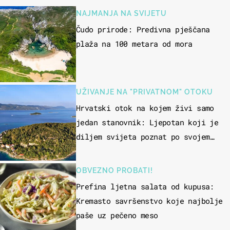
NAJMANJA NA SVIJETU
Čudo prirode: Predivna pješčana
plaža na 100 metara od mora
UŽIVANJE NA "PRIVATNOM" OTOKU
Hrvatski otok na kojem živi samo
jedan stanovnik: Ljepotan koji je
diljem svijeta poznat po svojem
"bijelom zlatu"
OBVEZNO PROBATI!
Prefina ljetna salata od kupusa:
Kremasto savršenstvo koje najbolje
paše uz pečeno meso