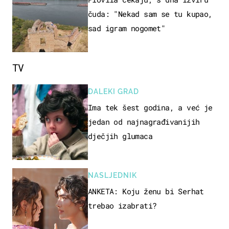
čuda: "Nekad sam se tu kupao,
sad igram nogomet"
TV
DALEKI GRAD
Ima tek šest godina, a već je
jedan od najnagrađivanijih
dječjih glumaca
NASLJEDNIK
ANKETA: Koju ženu bi Serhat
trebao izabrati?