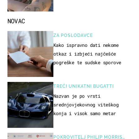
ovo sigurnim?
NOVAC
ZA POSLODAVCE
Kako ispravno dati nekome
otkaz i izbjeći najčešće
pogreške te sudske sporove
TREĆI UNIKATNI BUGATTI
Nazvan je po vrsti
srednjovjekovnog viteškog
konja i visok samo metar
POKROVITELJ PHILIP MORRIS