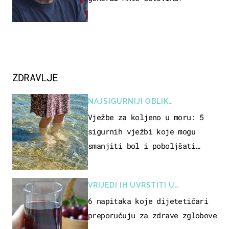
ZDRAVLJE
NAJSIGURNIJI OBLIK
REKREACIJE
Vježbe za koljeno u moru: 5
sigurnih vježbi koje mogu
smanjiti bol i poboljšati
pokretljivost
VRIJEDI IH UVRSTITI U
PREHRANU
6 napitaka koje dijetetičari
preporučuju za zdrave zglobove