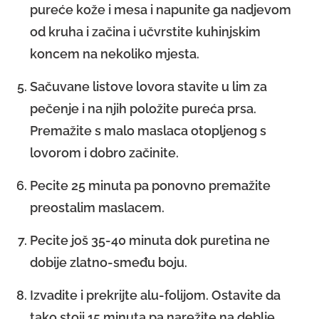
pureće kože i mesa i napunite ga nadjevom
od kruha i začina i učvrstite kuhinjskim
koncem na nekoliko mjesta.
Sačuvane listove lovora stavite u lim za
pečenje i na njih položite pureća prsa.
Premažite s malo maslaca otopljenog s
lovorom i dobro začinite.
Pecite 25 minuta pa ponovno premažite
preostalim maslacem.
Pecite još 35-40 minuta dok puretina ne
dobije zlatno-smeđu boju.
Izvadite i prekrijte alu-folijom. Ostavite da
tako stoji 15 minuta pa narežite na deblje