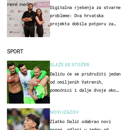
ZAGREB
Digitalna rješenja za stvarne
probleme: Dva hrvatska
projekta dobila potporu za
razvoj
SPORT
SLAŽE SE STOŽER
Daliću će se pridružiti jedan
od omiljenih Vatrenih,
pomoćnici i dalje dvoje oko
ponude
NOVI IZAZOV
Zlatko Dalić odabrao novi
posao, odlazi u jednu od