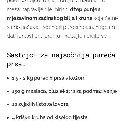
peku se zajedno s kožom, a između kože i
mesa napravljen je mirisni
džep punjen
mješavinom začinskog bilja i kruha
koja će ne
samo sačuvati sočnost purećih prsa, nego im i
dati fantastičnu aromu. Probajte i divite se.
Sastojci za najsočnija pureća
prsa:
1,5 - 2 kg purećih prsa s kožom
150 g maslaca, plus ekstra za podmazivanje
12 svježih listova lovora
4 kriške kruha od kiselog tijesta