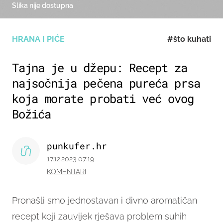
Slika nije dostupna
HRANA I PIĆE
#što kuhati
Tajna je u džepu: Recept za
najsočnija pečena pureća prsa
koja morate probati već ovog
Božića
punkufer.hr
17.12.2023 07:19
KOMENTARI
Pronašli smo jednostavan i divno aromatičan
recept koji zauvijek rješava problem suhih