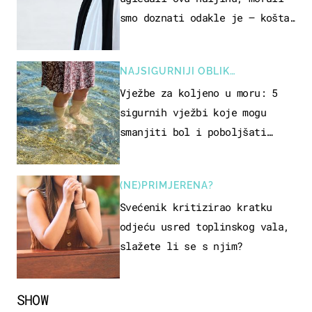
smo doznati odakle je – košta
samo 18 eura
NAJSIGURNIJI OBLIK
REKREACIJE
Vježbe za koljeno u moru: 5
sigurnih vježbi koje mogu
smanjiti bol i poboljšati
pokretljivost
(NE)PRIMJERENA?
Svećenik kritizirao kratku
odjeću usred toplinskog vala,
slažete li se s njim?
SHOW