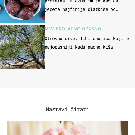
proteina, a okus im je kao da
jedete najfinije slatkiše od
čokolade
NEVJEROJATNO OPASNO
Otrovno drvo: Tihi ubojica koji je
najopasniji kada padne kiša
Nastavi čitati
MODA & LJEPOTA