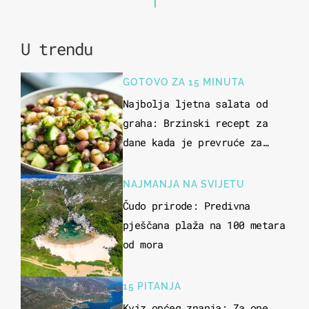
U trendu
GOTOVO ZA 15 MINUTA
Najbolja ljetna salata od
graha: Brzinski recept za
dane kada je prevruće za
kuhanje
NAJMANJA NA SVIJETU
Čudo prirode: Predivna
pješčana plaža na 100 metara
od mora
15 PITANJA
Kviz općeg znanja: Za one