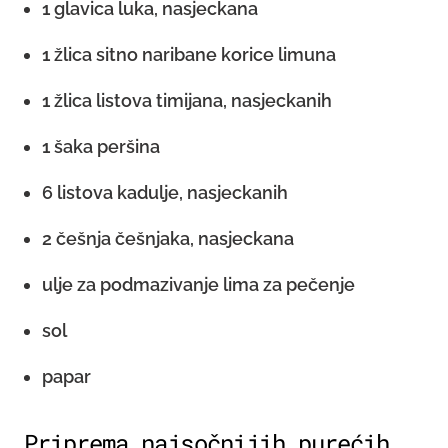
1 glavica luka, nasjeckana
1 žlica sitno naribane korice limuna
1 žlica listova timijana, nasjeckanih
1 šaka peršina
6 listova kadulje, nasjeckanih
2 češnja češnjaka, nasjeckana
ulje za podmazivanje lima za pečenje
sol
papar
Priprema najsočnijih purećih