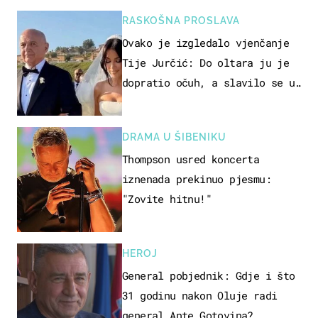
RASKOŠNA PROSLAVA
Ovako je izgledalo vjenčanje
Tije Jurčić: Do oltara ju je
dopratio očuh, a slavilo se uz
Olivera i Rozgu
DRAMA U ŠIBENIKU
Thompson usred koncerta
iznenada prekinuo pjesmu:
"Zovite hitnu!"
HEROJ
General pobjednik: Gdje i što
31 godinu nakon Oluje radi
general Ante Gotovina?