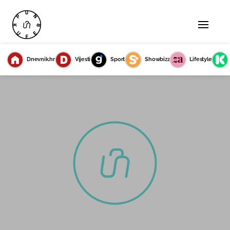
Dnevnik.hr
Vijesti
Sport
Showbizz
Lifestyle