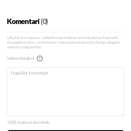
Komentari
(0)
Uključite se u raspravu – podijelite svoje mišljenje, postavite pitanja ili ponudite
svoj pogled na temu. Vaš komentar može potaknuti zanimljiv dijalog i obogatiti
zajednicu našeg portala.
Važna obavijest
!
1500 znakova preostalo