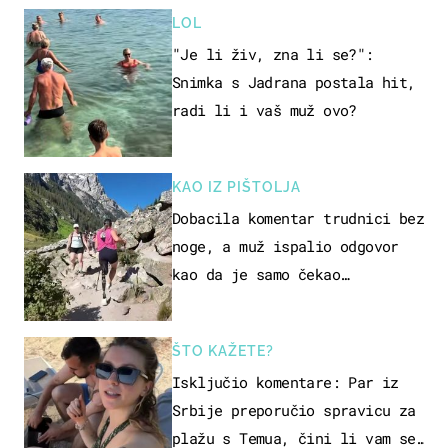
LOL
"Je li živ, zna li se?":
Snimka s Jadrana postala hit,
radi li i vaš muž ovo?
KAO IZ PIŠTOLJA
Dobacila komentar trudnici bez
noge, a muž ispalio odgovor
kao da je samo čekao…
ŠTO KAŽETE?
Isključio komentare: Par iz
Srbije preporučio spravicu za
plažu s Temua, čini li vam se