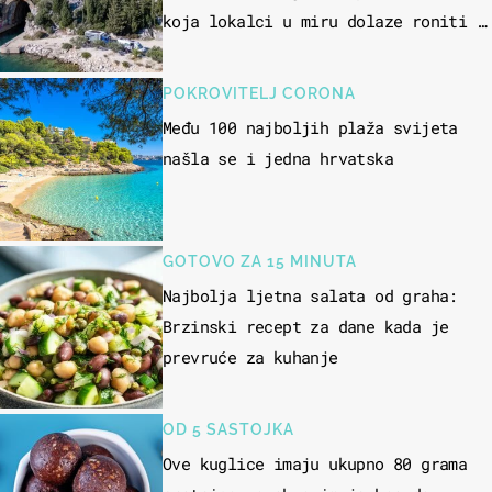
koja lokalci u miru dolaze roniti i
skakati u more
POKROVITELJ CORONA
Među 100 najboljih plaža svijeta
našla se i jedna hrvatska
GOTOVO ZA 15 MINUTA
Najbolja ljetna salata od graha:
Brzinski recept za dane kada je
prevruće za kuhanje
OD 5 SASTOJKA
Ove kuglice imaju ukupno 80 grama