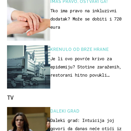
IMAŠ PRAVO, OSTVARI GA!
Tko ima pravo na inkluzivni
dodatak? Može se dobiti i 720
eura
KRENULO OD BRZE HRANE
Je li ovo povrće krivo za
epidemiju? Stotine zaraženih,
restorani hitno povukli
proizvod
TV
DALEKI GRAD
Daleki grad: Intuicija joj
govori da danas neće otići iz