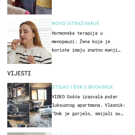
NOVO ISTRAŽIVANJE
Hormonska terapija u
menopauzi: Žene koje je
koriste imaju znatno manji
rizik od ovoga
VIJESTI
STIGAO I ŠOK S BOOKINGA
VIDEO Gošća izazvala požar
luksuznog apartmana. Vlasnik:
"Dok je gorjelo, smijali su
se, pili i pokazivali mi
srednji prst"