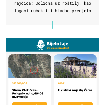
rajčica: Odlična uz roštilj, kao
lagani ručak ili hladno predjelo
185.000,00 €
1,00 €
Stivan, Otok Cres -
Turistički smještaj Čepin
Poljoprivredno, 69408
m2 Prodaja