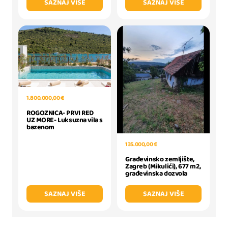
SAZNAJ VIŠE
SAZNAJ VIŠE
1.800.000,00 €
ROGOZNICA- PRVI RED
UZ MORE- Luksuzna vila s
bazenom
135.000,00 €
Građevinsko zemljište,
Zagreb (Mikulići), 677 m2,
građevinska dozvola
SAZNAJ VIŠE
SAZNAJ VIŠE