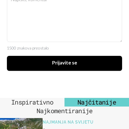
1500 znakova preostalo
Prijavite se
Inspirativno
Najčitanije
Najkomentiranije
NAJMANJA NA SVIJETU