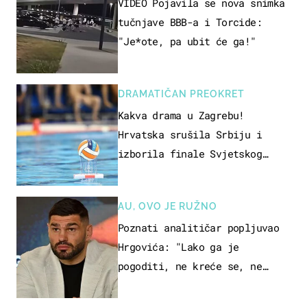
VIDEO Pojavila se nova snimka
tučnjave BBB-a i Torcide:
"Je*ote, pa ubit će ga!"
DRAMATIČAN PREOKRET
Kakva drama u Zagrebu!
Hrvatska srušila Srbiju i
izborila finale Svjetskog
prvenstva
AU, OVO JE RUŽNO
Poznati analitičar popljuvao
Hrgovića: "Lako ga je
pogoditi, ne kreće se, ne
koristi noge..."