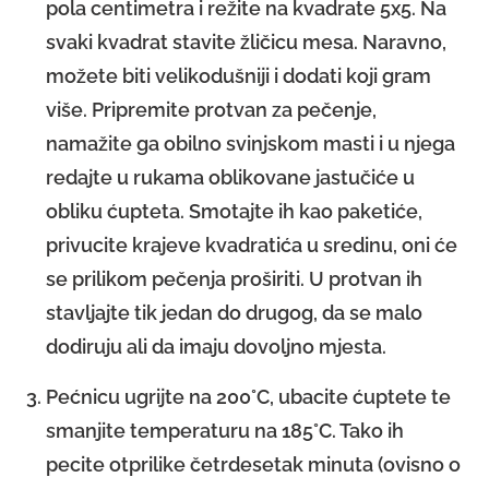
pola centimetra i režite na kvadrate 5x5. Na
svaki kvadrat stavite žličicu mesa. Naravno,
možete biti velikodušniji i dodati koji gram
više. Pripremite protvan za pečenje,
namažite ga obilno svinjskom masti i u njega
redajte u rukama oblikovane jastučiće u
obliku ćupteta. Smotajte ih kao paketiće,
privucite krajeve kvadratića u sredinu, oni će
se prilikom pečenja proširiti. U protvan ih
stavljajte tik jedan do drugog, da se malo
dodiruju ali da imaju dovoljno mjesta.
Pećnicu ugrijte na 200°C, ubacite ćuptete te
smanjite temperaturu na 185°C. Tako ih
pecite otprilike četrdesetak minuta (ovisno o