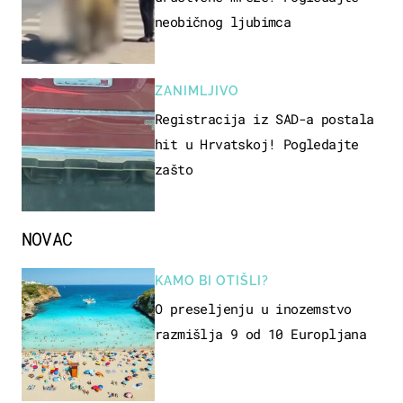
neobičnog ljubimca
ZANIMLJIVO
Registracija iz SAD-a postala
hit u Hrvatskoj! Pogledajte
zašto
NOVAC
KAMO BI OTIŠLI?
O preseljenju u inozemstvo
razmišlja 9 od 10 Europljana