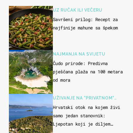
UZ RUČAK ILI VEČERU
Savršeni prilog: Recept za
najfinije mahune sa špekom
NAJMANJA NA SVIJETU
Čudo prirode: Predivna
pješčana plaža na 100 metara
od mora
UŽIVANJE NA "PRIVATNOM"
OTOKU
Hrvatski otok na kojem živi
samo jedan stanovnik:
Ljepotan koji je diljem
svijeta poznat po svojem