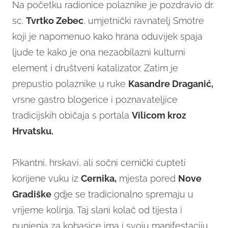
Na početku radionice polaznike je pozdravio dr.
sc.
Tvrtko Zebec
, umjetnički ravnatelj Smotre
koji je napomenuo kako hrana oduvijek spaja
ljude te kako je ona nezaobilazni kulturni
element i društveni katalizator. Zatim je
prepustio polaznike u ruke
Kasandre Draganić,
vrsne gastro blogerice i poznavateljice
tradicijskih običaja s portala
Vilicom kroz
Hrvatsku.
Pikantni, hrskavi, ali sočni cernički ćupteti
korijene vuku iz
Cernika,
mjesta pored
Nove
Gradiške
gdje se tradicionalno spremaju u
vrijeme kolinja. Taj slani kolač od tijesta i
punjenja za kobasice ima i svoju manifestaciju,