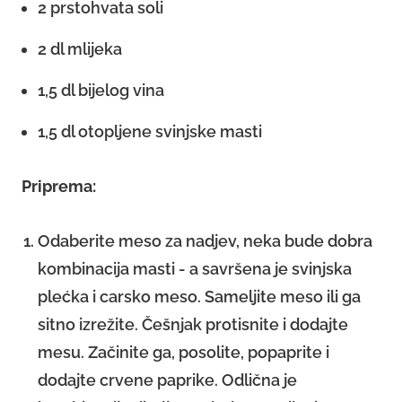
2 prstohvata soli
2 dl mlijeka
1,5 dl bijelog vina
1,5 dl otopljene svinjske masti
Priprema:
Odaberite meso za nadjev, neka bude dobra
kombinacija masti - a savršena je svinjska
plećka i carsko meso. Sameljite meso ili ga
sitno izrežite. Češnjak protisnite i dodajte
mesu. Začinite ga, posolite, popaprite i
dodajte crvene paprike. Odlična je