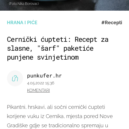
(Foto:Nika Borovac)
HRANA I PIĆE
#Recepti
Cernički ćupteti: Recept za
slasne, "šarf" paketiće
punjene svinjetinom
punkufer.hr
4.05.2022 15:36
KOMENTARI
Pikantni, hrskavi, ali sočni cernički ćupteti
korijene vuku iz Cernika, mjesta pored Nove
Gradiške gdje se tradicionalno spremaju u