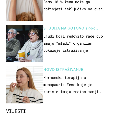
Samo 18 % žena može ga
doživjeti isključivo na ovaj
način
STUDIJA NA GOTOVO 1.900
OSOBA
Ljudi koji redovito rade ovo
imaju “mlađi” organizam,
pokazuje istraživanje
NOVO ISTRAŽIVANJE
Hormonska terapija u
menopauzi: Žene koje je
koriste imaju znatno manji
rizik od ovoga
VIJESTI