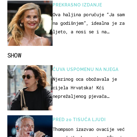
PREKRASNO IZDANJE
Ova haljina poručuje “Ja sam
na godišnjem”, idealna je za
ljeto, a nosi se i na
zagrebačkoj špici
SHOW
ČUVA USPOMENU NA NJEGA
Njezinog oca obožavala je
cijela Hrvatska! Kći
neprežaljenog pjevača
projurila špicom na dva kotača
PRED 20 TISUĆA LJUDI
Thompson izazvao ovacije već