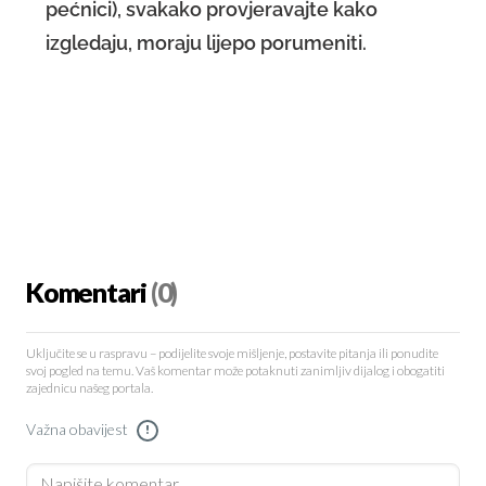
pećnici), svakako provjeravajte kako
izgledaju, moraju lijepo porumeniti.
Komentari
(0)
Uključite se u raspravu – podijelite svoje mišljenje, postavite pitanja ili ponudite
svoj pogled na temu. Vaš komentar može potaknuti zanimljiv dijalog i obogatiti
zajednicu našeg portala.
Važna obavijest
!