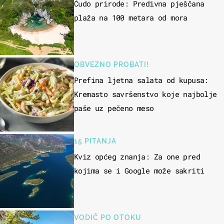
Čudo prirode: Predivna pješčana
plaža na 100 metara od mora
OBVEZNO PROBATI!
Prefina ljetna salata od kupusa:
Kremasto savršenstvo koje najbolje
paše uz pečeno meso
15 PITANJA
Kviz općeg znanja: Za one pred
kojima se i Google može sakriti
VODIČ PO OTOKU