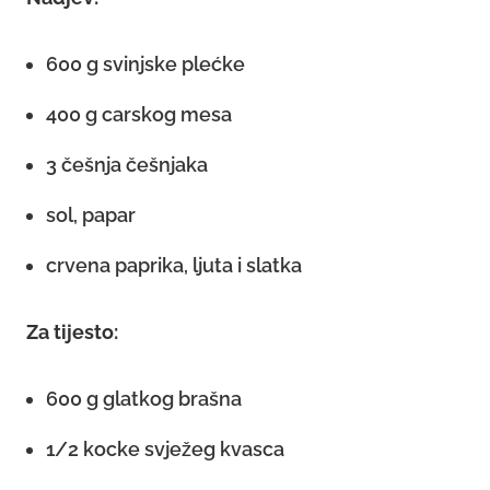
600 g svinjske plećke
400 g carskog mesa
3 češnja češnjaka
sol, papar
crvena paprika, ljuta i slatka
Za tijesto:
600 g glatkog brašna
1/2 kocke svježeg kvasca