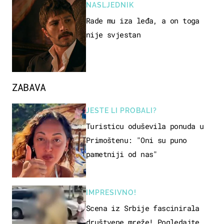
NASLJEDNIK
Rade mu iza leđa, a on toga
nije svjestan
ZABAVA
JESTE LI PROBALI?
Turisticu oduševila ponuda u
Primoštenu: "Oni su puno
pametniji od nas"
IMPRESIVNO!
Scena iz Srbije fascinirala
društvene mreže! Pogledajte