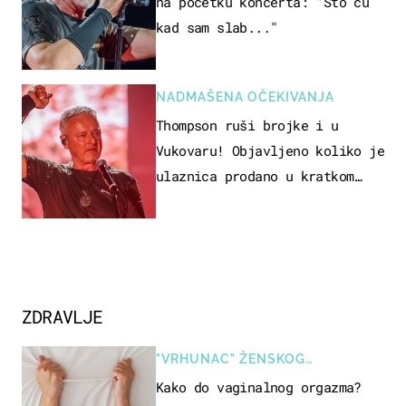
na početku koncerta: "Što ću
kad sam slab..."
NADMAŠENA OČEKIVANJA
Thompson ruši brojke i u
Vukovaru! Objavljeno koliko je
ulaznica prodano u kratkom
vremenu
ZDRAVLJE
"VRHUNAC" ŽENSKOG
SEKSUALNOG ISKUSTVA
Kako do vaginalnog orgazma?