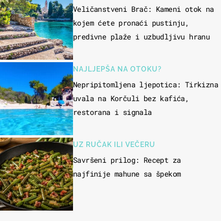
Veličanstveni Brač: Kameni otok na
kojem ćete pronaći pustinju,
predivne plaže i uzbudljivu hranu
NAJLJEPŠA NA OTOKU?
Nepripitomljena ljepotica: Tirkizna
uvala na Korčuli bez kafića,
restorana i signala
UZ RUČAK ILI VEČERU
Savršeni prilog: Recept za
najfinije mahune sa špekom