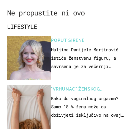
Ne propustite ni ovo
LIFESTYLE
POPUT SIRENE
Haljina Danijele Martinović
ističe ženstvenu figuru, a
savršena je za večernji
izlazak na moru
"VRHUNAC" ŽENSKOG
SEKSUALNOG ISKUSTVA
Kako do vaginalnog orgazma?
Samo 18 % žena može ga
doživjeti isključivo na ovaj
način