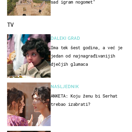
sad igram nogomet"
TV
DALEKI GRAD
Ima tek šest godina, a već je
jedan od najnagrađivanijih
dječjih glumaca
NASLJEDNIK
ANKETA: Koju ženu bi Serhat
trebao izabrati?