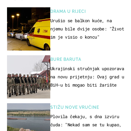
DRAMA U RIJECI
Urušio se balkon kuće, na
njemu bile dvije osobe: "Život
im je visio o koncu"
BURE BARUTA
Ukrajinski stručnjak upozorava
na novu prijetnju: Ovaj grad u
BiH-u bi mogao biti žarište
STIŽU NOVE VRUĆINE
Plovila čekaju, s dna izviru
čuda: "Nekad sam se tu kupao,