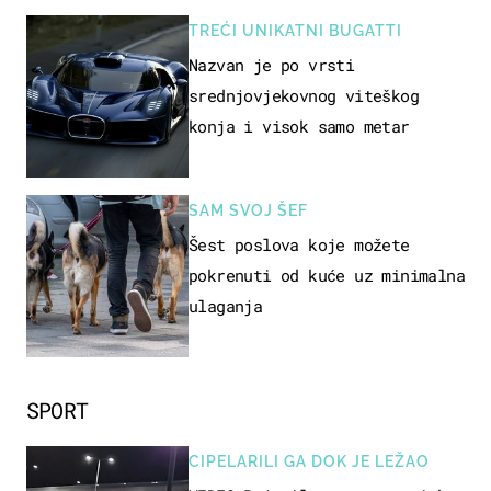
TREĆI UNIKATNI BUGATTI
Nazvan je po vrsti
srednjovjekovnog viteškog
konja i visok samo metar
SAM SVOJ ŠEF
Šest poslova koje možete
pokrenuti od kuće uz minimalna
ulaganja
SPORT
CIPELARILI GA DOK JE LEŽAO