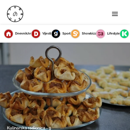
Dnevnik.hr
Vijesti
Sport
Showbizz
Lifestyle
Kulinarska radionica - 9