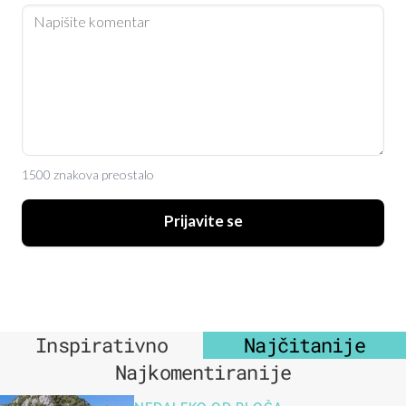
1500 znakova preostalo
Prijavite se
Inspirativno
Najčitanije
Najkomentiranije