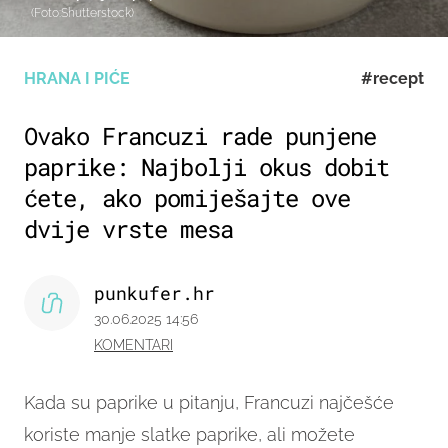
(Foto:Shutterstock)
HRANA I PIĆE
#recept
Ovako Francuzi rade punjene
paprike: Najbolji okus dobit
ćete, ako pomiješajte ove
dvije vrste mesa
punkufer.hr
30.06.2025 14:56
KOMENTARI
Kada su paprike u pitanju, Francuzi najčešće
koriste manje slatke paprike, ali možete