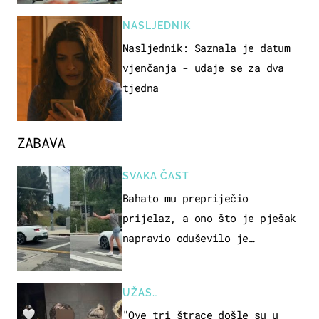
NASLJEDNIK
Nasljednik: Saznala je datum
vjenčanja - udaje se za dva
tjedna
ZABAVA
SVAKA ČAST
Bahato mu prepriječio
prijelaz, a ono što je pješak
napravio oduševilo je
društvene mreže
UŽAS…
"Ove tri štrace došle su u