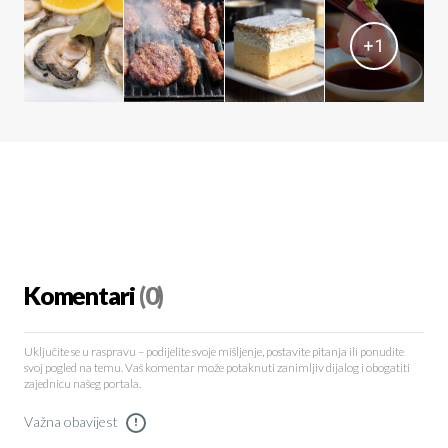
+
1
Komentari
(0)
Uključite se u raspravu – podijelite svoje mišljenje, postavite pitanja ili ponudite
svoj pogled na temu. Vaš komentar može potaknuti zanimljiv dijalog i obogatiti
zajednicu našeg portala.
Važna obavijest
!