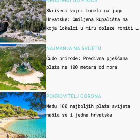
NEDALEKO OD PLOČA
Skriveni vojni tuneli na jugu
Hrvatske: Omiljena kupališta na
koja lokalci u miru dolaze roniti i
skakati u more
NAJMANJA NA SVIJETU
Čudo prirode: Predivna pješčana
plaža na 100 metara od mora
POKROVITELJ CORONA
Među 100 najboljih plaža svijeta
našla se i jedna hrvatska