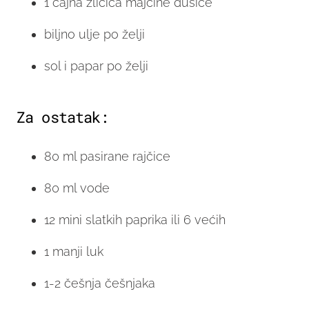
1 čajna žličica majčine dušice
biljno ulje po želji
sol i papar po želji
Za ostatak:
80 ml pasirane rajčice
80 ml vode
12 mini slatkih paprika ili 6 većih
1 manji luk
1-2 češnja češnjaka