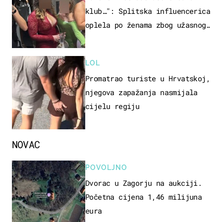
klub…": Splitska influencerica
oplela po ženama zbog užasnog
ponašanja
LOL
Promatrao turiste u Hrvatskoj,
njegova zapažanja nasmijala
cijelu regiju
NOVAC
POVOLJNO
Dvorac u Zagorju na aukciji.
Početna cijena 1,46 milijuna
eura