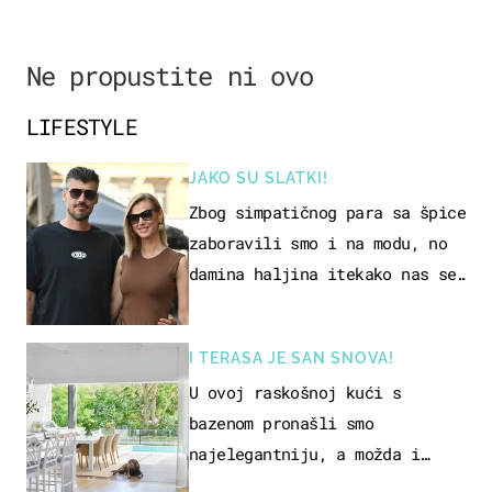
Ne propustite ni ovo
LIFESTYLE
JAKO SU SLATKI!
Zbog simpatičnog para sa špice
zaboravili smo i na modu, no
damina haljina itekako nas se
dojmila
I TERASA JE SAN SNOVA!
U ovoj raskošnoj kući s
bazenom pronašli smo
najelegantniju, a možda i
najljepšu bijelu kuhinju