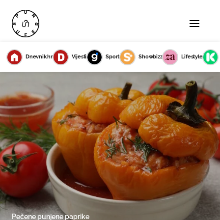
Dnevnik.hr
Vijesti
Sport
Showbizz
Lifestyle
Pečene punjene paprike