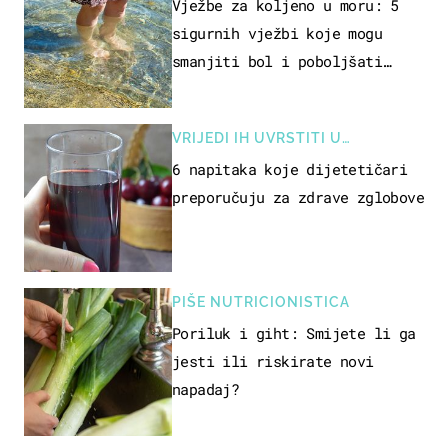
REKREACIJE
Vježbe za koljeno u moru: 5
sigurnih vježbi koje mogu
smanjiti bol i poboljšati
pokretljivost
VRIJEDI IH UVRSTITI U
PREHRANU
6 napitaka koje dijetetičari
preporučuju za zdrave zglobove
PIŠE NUTRICIONISTICA
Poriluk i giht: Smijete li ga
jesti ili riskirate novi
napadaj?