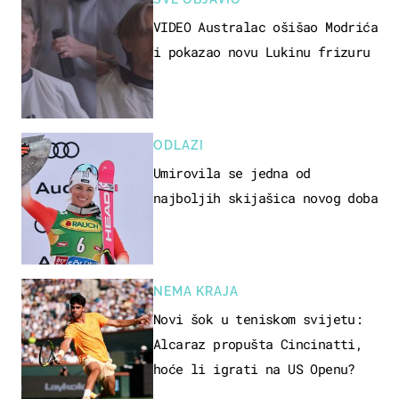
VIDEO Australac ošišao Modrića
i pokazao novu Lukinu frizuru
ODLAZI
Umirovila se jedna od
najboljih skijašica novog doba
NEMA KRAJA
Novi šok u teniskom svijetu:
Alcaraz propušta Cincinatti,
hoće li igrati na US Openu?