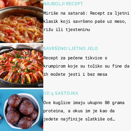
NAJBOLJI RECEPT
Miriše na sataraš: Recept za ljetni
klasik koji savršeno paše uz meso,
rižu ili tjesteninu
SAVRŠENO LJETNO JELO
Recept za pečene tikvice s
krumpirom koje su toliko su fine da
ih možete jesti i bez mesa
OD 5 SASTOJKA
Ove kuglice imaju ukupno 80 grama
proteina, a okus im je kao da
jedete najfinije slatkiše od
čokolade