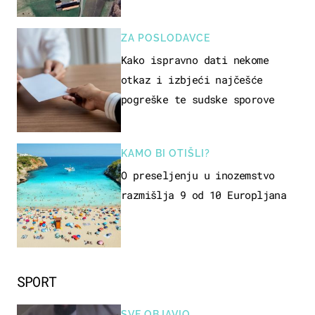
ZA POSLODAVCE
Kako ispravno dati nekome
otkaz i izbjeći najčešće
pogreške te sudske sporove
KAMO BI OTIŠLI?
O preseljenju u inozemstvo
razmišlja 9 od 10 Europljana
SPORT
SVE OBJAVIO