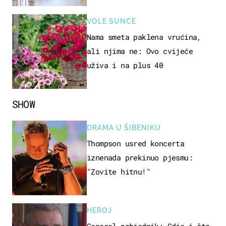
VOLE SUNCE
Nama smeta paklena vrućina,
ali njima ne: Ovo cvijeće
uživa i na plus 40
SHOW
DRAMA U ŠIBENIKU
Thompson usred koncerta
iznenada prekinuo pjesmu:
"Zovite hitnu!"
HEROJ
General pobjednik: Gdje i što