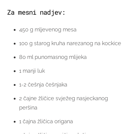
Za mesni nadjev:
450 g mljevenog mesa
100 g starog kruha narezanog na kockice
80 ml punomasnog mlijeka
1 manji luk
1-2 češnja češnjaka
2 čajne žličice svježeg nasjeckanog
peršina
1 čajna žličica origana