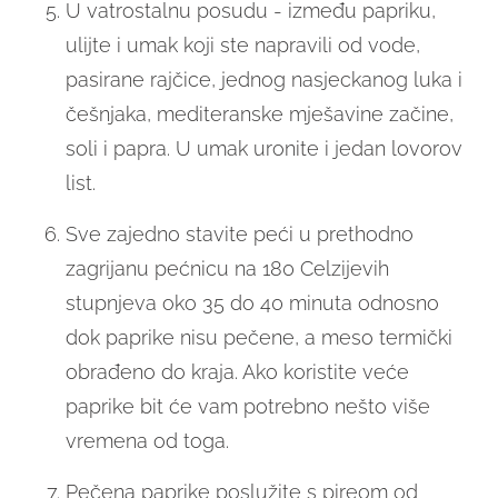
U vatrostalnu posudu - između papriku,
ulijte i umak koji ste napravili od vode,
pasirane rajčice, jednog nasjeckanog luka i
češnjaka, mediteranske mješavine začine,
soli i papra. U umak uronite i jedan lovorov
list.
Sve zajedno stavite peći u prethodno
zagrijanu pećnicu na 180 Celzijevih
stupnjeva oko 35 do 40 minuta odnosno
dok paprike nisu pečene, a meso termički
obrađeno do kraja. Ako koristite veće
paprike bit će vam potrebno nešto više
vremena od toga.
Pečena paprike poslužite s pireom od