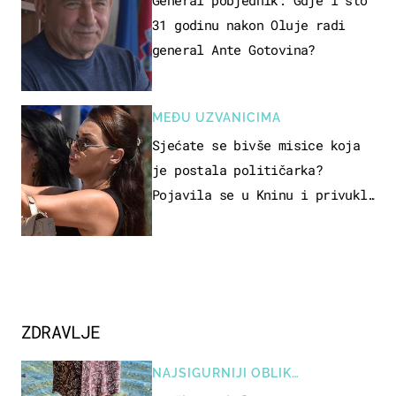
31 godinu nakon Oluje radi
general Ante Gotovina?
MEĐU UZVANICIMA
Sjećate se bivše misice koja
je postala političarka?
Pojavila se u Kninu i privukla
pažnju
ZDRAVLJE
NAJSIGURNIJI OBLIK