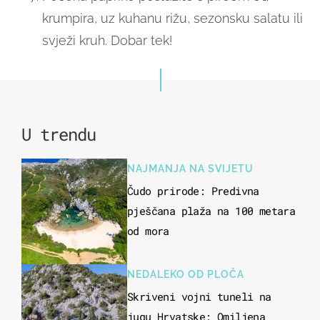
krumpira, uz kuhanu rižu, sezonsku salatu ili
svježi kruh. Dobar tek!
U trendu
NAJMANJA NA SVIJETU
Čudo prirode: Predivna
pješčana plaža na 100 metara
od mora
NEDALEKO OD PLOČA
Skriveni vojni tuneli na
jugu Hrvatske: Omiljena