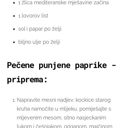
1 žlica mediteranske mješavine začina
1 lovorov list
sol i papar po želji
biljno ulje po želji
Pečene punjene paprike -
priprema:
Napravite mesni nadjev: kockice starog
kruha namočite u mlijeku, pomiješajte s
mljevenim mesom, sitno nasjeckanim
lukom i češnjakom, origanom, majčinom