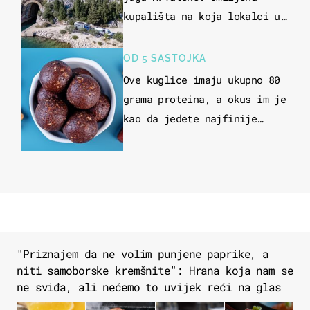
kupališta na koja lokalci u
miru dolaze roniti i skakati
u more
OD 5 SASTOJKA
Ove kuglice imaju ukupno 80
grama proteina, a okus im je
kao da jedete najfinije
slatkiše od čokolade
"Priznajem da ne volim punjene paprike, a
niti samoborske kremšnite": Hrana koja nam se
ne sviđa, ali nećemo to uvijek reći na glas