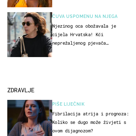
ČUVA USPOMENU NA NJEGA
Njezinog oca obožavala je
cijela Hrvatska! Kći
neprežaljenog pjevača
projurila špicom na dva kotača
ZDRAVLJE
PIŠE LIJEČNIK
Fibrilacija atrija i prognoza:
Koliko se dugo može živjeti s
ovom dijagnozom?