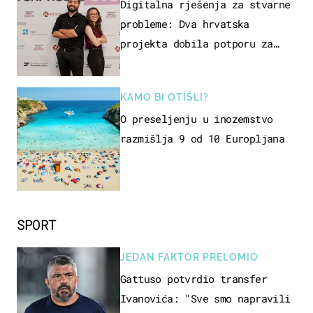
ZAGREB
Digitalna rješenja za stvarne
probleme: Dva hrvatska
projekta dobila potporu za
razvoj
KAMO BI OTIŠLI?
O preseljenju u inozemstvo
razmišlja 9 od 10 Europljana
SPORT
JEDAN FAKTOR PRELOMIO
Gattuso potvrdio transfer
Ivanovića: "Sve smo napravili