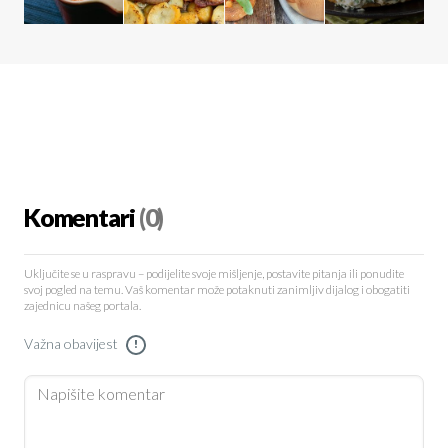
Komentari
(0)
Uključite se u raspravu – podijelite svoje mišljenje, postavite pitanja ili ponudite
svoj pogled na temu. Vaš komentar može potaknuti zanimljiv dijalog i obogatiti
zajednicu našeg portala.
Važna obavijest
!