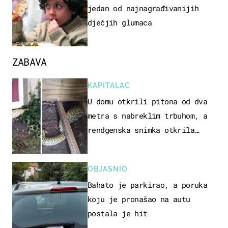
jedan od najnagrađivanijih
dječjih glumaca
ZABAVA
KAPITALAC
U domu otkrili pitona od dva
metra s nabreklim trbuhom, a
rendgenska snimka otkrila
posljednji obrok
OBJASNIO
Bahato je parkirao, a poruka
koju je pronašao na autu
postala je hit