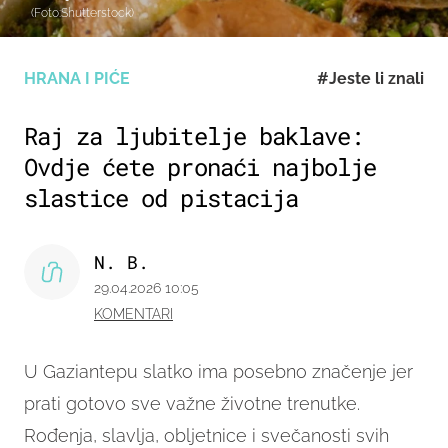
(Foto:Shutterstock)
HRANA I PIĆE
#Jeste li znali
Raj za ljubitelje baklave:
Ovdje ćete pronaći najbolje
slastice od pistacija
N. B.
29.04.2026 10:05
KOMENTARI
U Gaziantepu slatko ima posebno značenje jer
prati gotovo sve važne životne trenutke.
Rođenja, slavlja, obljetnice i svečanosti svih