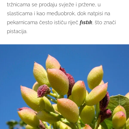
tržnicama se prodaju svježe i pržene, u
slasticama i kao međuobrok, dok natpisi na
pekarnicama često ističu riječ
fıstık
, što znači
pistacija.