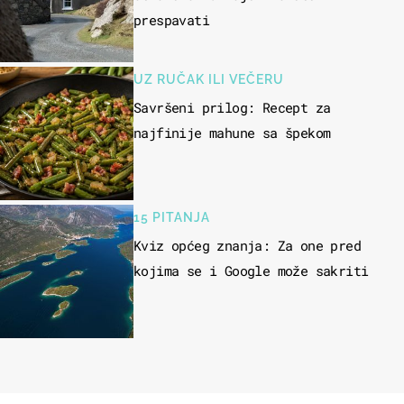
prespavati
UZ RUČAK ILI VEČERU
Savršeni prilog: Recept za
najfinije mahune sa špekom
15 PITANJA
Kviz općeg znanja: Za one pred
kojima se i Google može sakriti