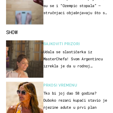
su se i “Ozempic stopala” –
stručnjaci objašnjavaju što se
događa
SHOW
BAJKOVITI PRIZORI
Udala se slastičarka iz
MasterChefa! Svom Argentincu
izrekla je da u rodnoj
Hercegovini
PRKOSI VREMENU
Tko bi joj dao 58 godina?
Duboko rezani kupaći stavio je
njezine adute u prvi plan