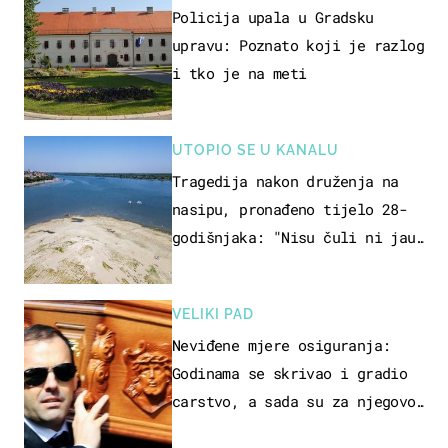
Policija upala u Gradsku
upravu: Poznato koji je razlog
i tko je na meti
UTOPIO SE U KANALU
Tragedija nakon druženja na
nasipu, pronađeno tijelo 28-
godišnjaka: "Nisu čuli ni jauk
ni poziv upomoć"
VELIKI PAD
Neviđene mjere osiguranja:
Godinama se skrivao i gradio
carstvo, a sada su za njegovo
izručenje naručili posebno