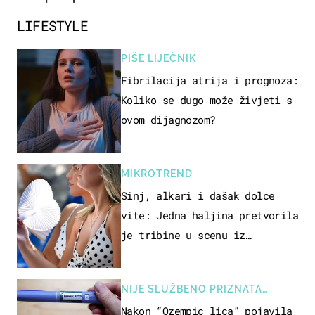
LIFESTYLE
PIŠE LIJEČNIK
Fibrilacija atrija i prognoza:
Koliko se dugo može živjeti s
ovom dijagnozom?
MIKROTREND
Sinj, alkari i dašak dolce
vite: Jedna haljina pretvorila
je tribine u scenu iz
talijanskog filma
NIJE SLUŽBENO PRIZNATA
NUSPOJAVA, ALI ...
Nakon “Ozempic lica” pojavila