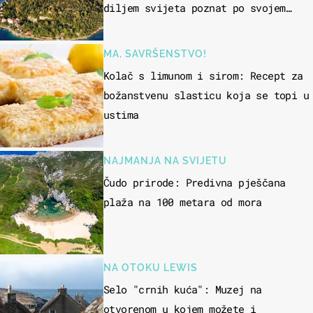
diljem svijeta poznat po svojem
"bijelom zlatu"
MA, SAVRŠENSTVO!
Kolač s limunom i sirom: Recept za
božanstvenu slasticu koja se topi u
ustima
NAJMANJA NA SVIJETU
Čudo prirode: Predivna pješčana
plaža na 100 metara od mora
NA OTOKU LEWIS
Selo "crnih kuća": Muzej na
otvorenom u kojem možete i