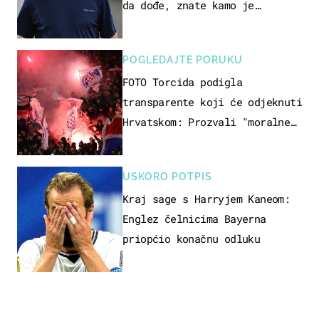
da dođe, znate kamo je
otišao..."
POGLEDAJTE PORUKU
FOTO Torcida podigla
transparente koji će odjeknuti
Hrvatskom: Prozvali "moralne
vertikale"
USKORO POTPIS
Kraj sage s Harryjem Kaneom:
Englez čelnicima Bayerna
priopćio konačnu odluku