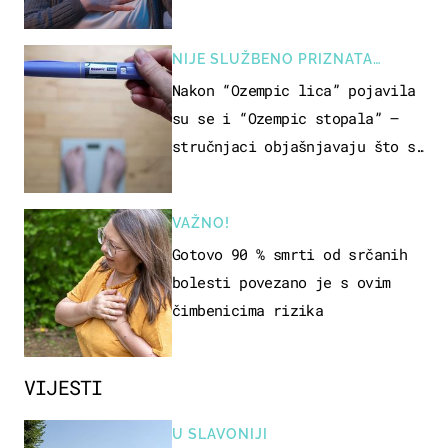
NIJE SLUŽBENO PRIZNATA
NUSPOJAVA, ALI ...
Nakon “Ozempic lica” pojavila
su se i “Ozempic stopala” –
stručnjaci objašnjavaju što se
događa
VAŽNO!
Gotovo 90 % smrti od srčanih
bolesti povezano je s ovim
čimbenicima rizika
VIJESTI
U SLAVONIJI