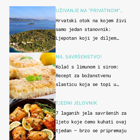
UŽIVANJE NA "PRIVATNOM"
OTOKU
Hrvatski otok na kojem živi
samo jedan stanovnik:
Ljepotan koji je diljem
svijeta poznat po svojem
"bijelom zlatu"
MA, SAVRŠENSTVO!
Kolač s limunom i sirom:
Recept za božanstvenu
slasticu koja se topi u
ustima
TJEDNI JELOVNIK
7 laganih jela savršenih za
ljeto koje ćemo kuhati ovaj
tjedan – brzo se pripremaju