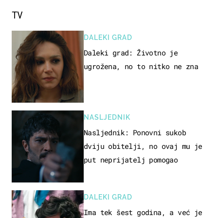
vozilo
TV
DALEKI GRAD
Daleki grad: Životno je
ugrožena, no to nitko ne zna
NASLJEDNIK
Nasljednik: Ponovni sukob
dviju obitelji, no ovaj mu je
put neprijatelj pomogao
DALEKI GRAD
Ima tek šest godina, a već je