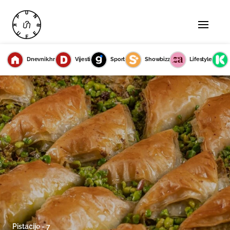
Dnevnik.hr
Vijesti
Sport
Showbizz
Lifestyle
Pistacije - 7