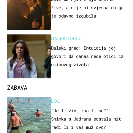
žive, a nije ni svjesna da ga
je odavno izgubila
DALEKI GRAD
Daleki grad: Intuicija joj
govori da danas neće otići iz
njihovog života
ZABAVA
LOL
"Je li živ, zna li se?":
Snimka s Jadrana postala hit,
radi li i vaš muž ovo?