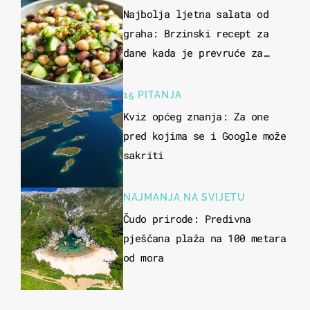
Najbolja ljetna salata od
graha: Brzinski recept za
dane kada je prevruće za
kuhanje
15 PITANJA
Kviz općeg znanja: Za one
pred kojima se i Google može
sakriti
NAJMANJA NA SVIJETU
Čudo prirode: Predivna
pješčana plaža na 100 metara
od mora