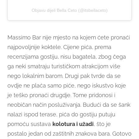
Objavu dijeli Bella Ceto (@itsbellaceto)
Massimo Bar nije mjesto na kojem ćete pronaći
najpovoljnije koktele. Cijene pića, prema
recenzijama gostiju, nisu bagatela, zbog čega
ga neki smatraju turističkom atrakcijom više
nego lokalnim barom. Drugi pak tvrde da se
ovdje ne plaća samo piće, nego iskustvo koje
je teško pronaći drugdje. Tome pridonosi i
neobičan način posluživanja. Budući da se šank
nalazi ispod terase, pića do gostiju putuju
pomoću sustava
kolotura i užadi
, što je
postalo jedan od zaštitnih znakova bara. Gotovo