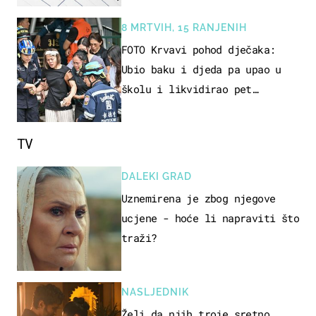
8 MRTVIH, 15 RANJENIH
FOTO Krvavi pohod dječaka:
Ubio baku i djeda pa upao u
školu i likvidirao pet
nastavnika
TV
DALEKI GRAD
Uznemirena je zbog njegove
ucjene - hoće li napraviti što
traži?
NASLJEDNIK
Želi da njih troje sretno