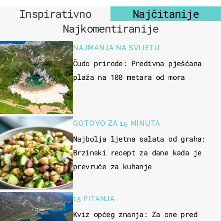
Inspirativno
Najčitanije
Najkomentiranije
NAJMANJA NA SVIJETU
Čudo prirode: Predivna pješčana
plaža na 100 metara od mora
GOTOVO ZA 15 MINUTA
Najbolja ljetna salata od graha:
Brzinski recept za dane kada je
prevruće za kuhanje
15 PITANJA
Kviz općeg znanja: Za one pred