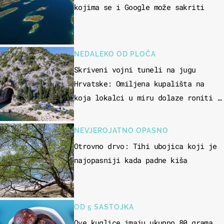
kojima se i Google može sakriti
NEDALEKO OD PLOČA
Skriveni vojni tuneli na jugu
Hrvatske: Omiljena kupališta na
koja lokalci u miru dolaze roniti i
skakati u more
NEVJEROJATNO OPASNO
Otrovno drvo: Tihi ubojica koji je
najopasniji kada padne kiša
OD 5 SASTOJKA
Ove kuglice imaju ukupno 80 grama