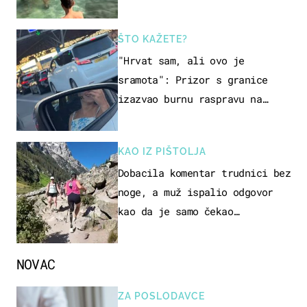
ŠTO KAŽETE?
"Hrvat sam, ali ovo je
sramota": Prizor s granice
izazvao burnu raspravu na
društvenim mrežama
KAO IZ PIŠTOLJA
Dobacila komentar trudnici bez
noge, a muž ispalio odgovor
kao da je samo čekao…
NOVAC
ZA POSLODAVCE