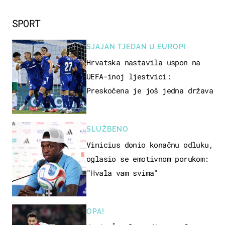
SPORT
SJAJAN TJEDAN U EUROPI
Hrvatska nastavila uspon na
UEFA-inoj ljestvici:
Preskočena je još jedna država
SLUŽBENO
Vinicius donio konačnu odluku,
oglasio se emotivnom porukom:
"Hvala vam svima"
OPA!