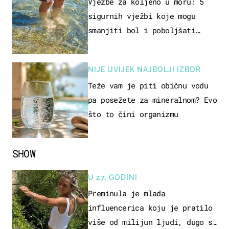
REKREACIJE
Vježbe za koljeno u moru: 5
sigurnih vježbi koje mogu
smanjiti bol i poboljšati
pokretljivost
NIJE UVIJEK NAJBOLJI IZBOR
Teže vam je piti običnu vodu
pa posežete za mineralnom? Evo
što to čini organizmu
SHOW
U 27. GODINI
Preminula je mlada
influencerica koju je pratilo
više od milijun ljudi, dugo se