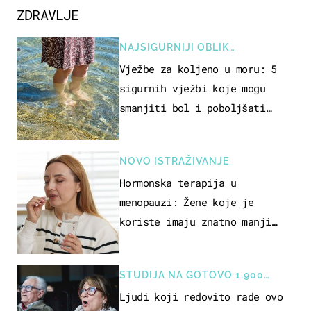
ZDRAVLJE
NAJSIGURNIJI OBLIK
REKREACIJE
Vježbe za koljeno u moru: 5
sigurnih vježbi koje mogu
smanjiti bol i poboljšati
pokretljivost
NOVO ISTRAŽIVANJE
Hormonska terapija u
menopauzi: Žene koje je
koriste imaju znatno manji
rizik od ovoga
STUDIJA NA GOTOVO 1.900
OSOBA
Ljudi koji redovito rade ovo