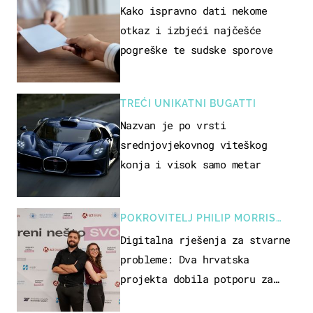
Kako ispravno dati nekome
otkaz i izbjeći najčešće
pogreške te sudske sporove
TREĆI UNIKATNI BUGATTI
Nazvan je po vrsti
srednjovjekovnog viteškog
konja i visok samo metar
POKROVITELJ PHILIP MORRIS
ZAGREB
Digitalna rješenja za stvarne
probleme: Dva hrvatska
projekta dobila potporu za
razvoj