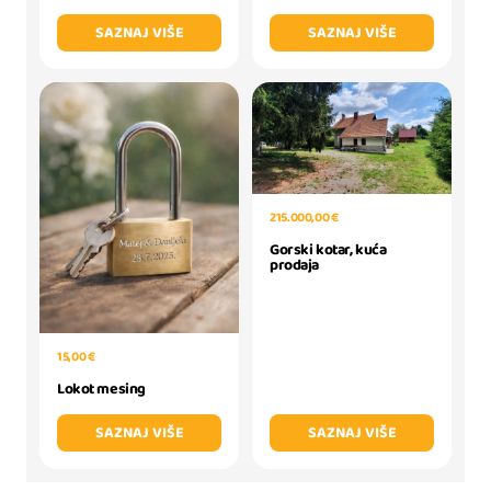
SAZNAJ VIŠE
SAZNAJ VIŠE
215.000,00 €
Gorski kotar, kuća
prodaja
15,00 €
Lokot mesing
SAZNAJ VIŠE
SAZNAJ VIŠE