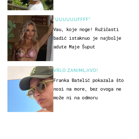
borila s opakom bolešću
"UUUUUUFFFF"
Vau, koje noge! Ružičasti
badić istaknuo je najbolje
adute Maje Šuput
VRLO ZANIMLJIVO!
Franka Batelić pokazala što
nosi na more, bez ovoga ne
može ni na odmoru