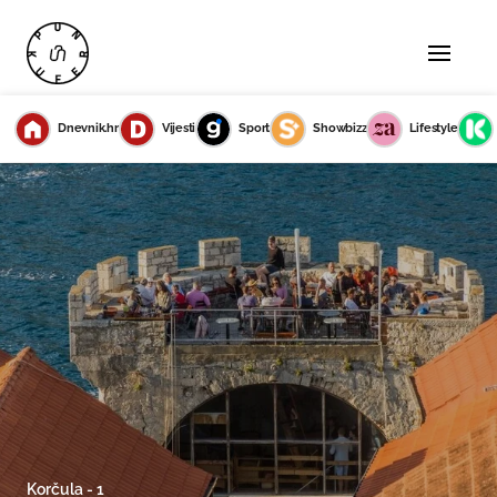
Dnevnik.hr
Vijesti
Sport
Showbizz
Lifestyle
Korčula - 1