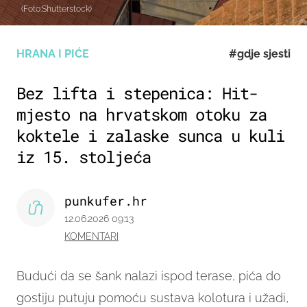
(Foto:Shutterstock)
HRANA I PIĆE
#gdje sjesti
Bez lifta i stepenica: Hit-
mjesto na hrvatskom otoku za
koktele i zalaske sunca u kuli
iz 15. stoljeća
punkufer.hr
12.06.2026 09:13
KOMENTARI
Budući da se šank nalazi ispod terase, pića do
gostiju putuju pomoću sustava kolotura i užadi,