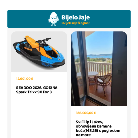
12.601,00 €
SEADOO 2026. GODINA
Spark Trixx 90 For 3
385.000,00 €
Sv. Filip i Jakov,
obnovljena kamena
kuća(148,26) s pogledom
na more