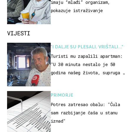
imaju “mlađi” organizam,
pokazuje istraživanje
VIJESTI
"I DALJE SU PLESALI, VRIŠTALI..."
Turisti mu zapalili apartman:
"U 30 minuta nestalo je 50
godina našeg života, supruga i
ja ne možemo oka sklopiti"
PRIMORJE
Potres zatresao obalu: "Čula
sam razbijanje čaša u stanu
iznad"