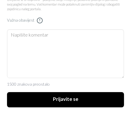
svoj pogled na temu. Vaš komentar može potaknuti zanimljiv dijalog i obogatiti
zajednicu našeg portala.
Važna obavijest
!
1500 znakova preostalo
Prijavite se