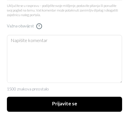
Uključite se u raspravu – podijelite svoje mišljenje, postavite pitanja ili ponudite
svoj pogled na temu. Vaš komentar može potaknuti zanimljiv dijalog i obogatiti
zajednicu našeg portala.
Važna obavijest
!
1500 znakova preostalo
Prijavite se