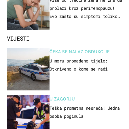
Više od trećine žena ne zna da
prolazi kroz perimenopauzu!
Evo zašto su simptomi toliko
zbunjujući
VIJESTI
ČEKA SE NALAZ OBDUKCIJE
U moru pronađeno tijelo:
Otkriveno o kome se radi
U ZAGORJU
Teška prometna nesreća! Jedna
osoba poginula