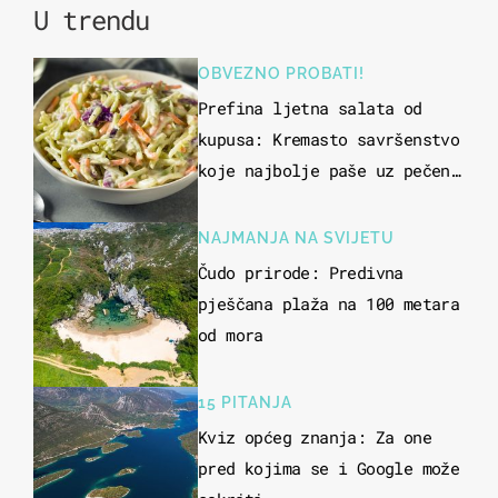
U trendu
OBVEZNO PROBATI!
Prefina ljetna salata od
kupusa: Kremasto savršenstvo
koje najbolje paše uz pečeno
meso
NAJMANJA NA SVIJETU
Čudo prirode: Predivna
pješčana plaža na 100 metara
od mora
15 PITANJA
Kviz općeg znanja: Za one
pred kojima se i Google može