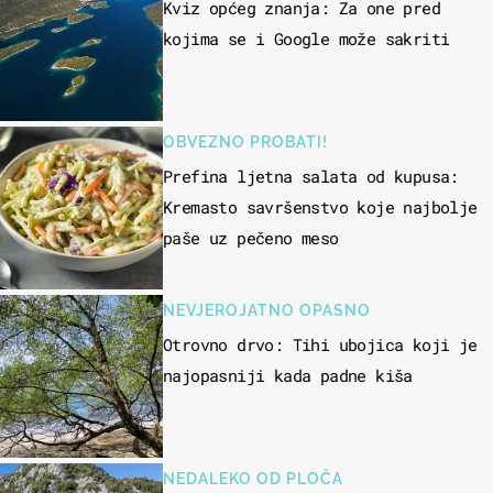
Kviz općeg znanja: Za one pred
kojima se i Google može sakriti
OBVEZNO PROBATI!
Prefina ljetna salata od kupusa:
Kremasto savršenstvo koje najbolje
paše uz pečeno meso
NEVJEROJATNO OPASNO
Otrovno drvo: Tihi ubojica koji je
najopasniji kada padne kiša
NEDALEKO OD PLOČA