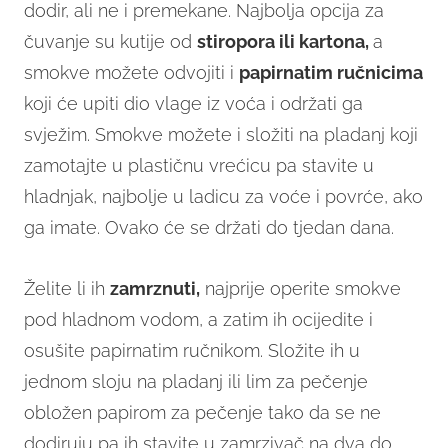
dodir, ali ne i premekane. Najbolja opcija za
čuvanje su kutije od
stiropora ili kartona,
a
smokve možete odvojiti i
papirnatim ručnicima
koji će upiti dio vlage iz voća i održati ga
svježim. Smokve možete i složiti na pladanj koji
zamotajte u plastičnu vrećicu pa stavite u
hladnjak, najbolje u ladicu za voće i povrće, ako
ga imate. Ovako će se držati do tjedan dana.
Želite li ih
zamrznuti,
najprije operite smokve
pod hladnom vodom, a zatim ih ocijedite i
osušite papirnatim ručnikom. Složite ih u
jednom sloju na pladanj ili lim za pečenje
obložen papirom za pečenje tako da se ne
dodiruju pa ih stavite u zamrzivač na dva do