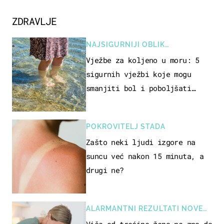
ZDRAVLJE
NAJSIGURNIJI OBLIK
REKREACIJE
Vježbe za koljeno u moru: 5
sigurnih vježbi koje mogu
smanjiti bol i poboljšati
pokretljivost
POKROVITELJ STADA
Zašto neki ljudi izgore na
suncu već nakon 15 minuta, a
drugi ne?
ALARMANTNI REZULTATI NOVE
STUDIJE