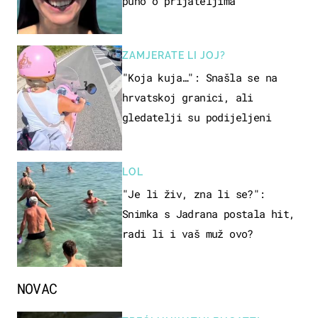
puno o prijateljima
ZAMJERATE LI JOJ?
"Koja kuja…": Snašla se na
hrvatskoj granici, ali
gledatelji su podijeljeni
LOL
"Je li živ, zna li se?":
Snimka s Jadrana postala hit,
radi li i vaš muž ovo?
NOVAC