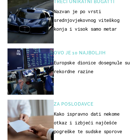
TREĆI UNIKATNI BUGATTI
Nazvan je po vrsti
srednjovjekovnog viteškog
konja i visok samo metar
OVO JE 10 NAJBOLJIH
Europske dionice dosegnule su
rekordne razine
ZA POSLODAVCE
Kako ispravno dati nekome
otkaz i izbjeći najčešće
pogreške te sudske sporove