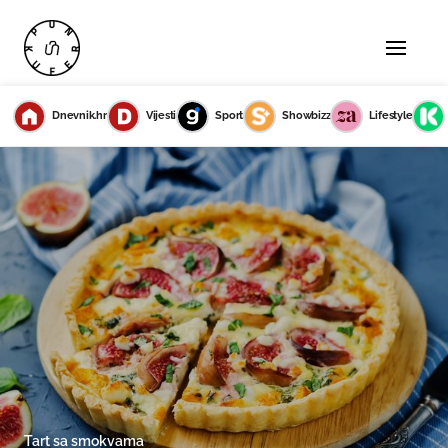
Dnevnik.hr
Vijesti
Sport
Showbizz
Lifestyle
Tart sa smokvama