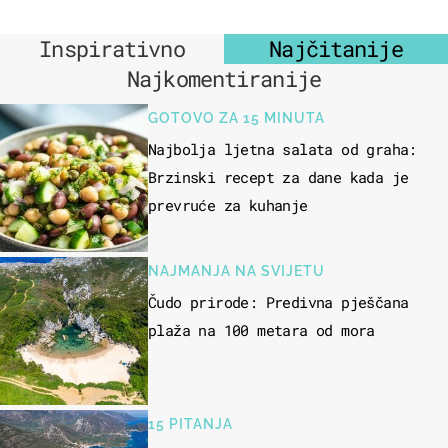
Inspirativno
Najčitanije
Najkomentiranije
GOTOVO ZA 15 MINUTA
Najbolja ljetna salata od graha:
Brzinski recept za dane kada je
prevruće za kuhanje
NAJMANJA NA SVIJETU
Čudo prirode: Predivna pješčana
plaža na 100 metara od mora
15 PITANJA