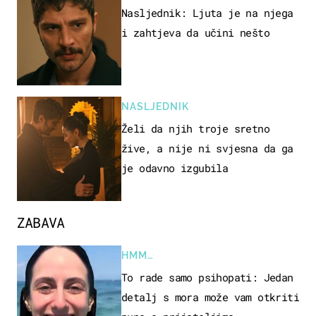
Nasljednik: Ljuta je na njega
i zahtjeva da učini nešto
NASLJEDNIK
Želi da njih troje sretno
žive, a nije ni svjesna da ga
je odavno izgubila
ZABAVA
HMM…
To rade samo psihopati: Jedan
detalj s mora može vam otkriti