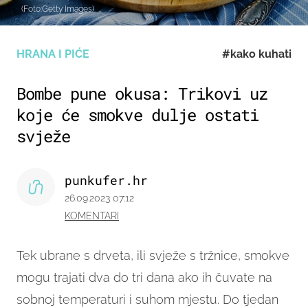
(Foto:Getty Images)
HRANA I PIĆE
#kako kuhati
Bombe pune okusa: Trikovi uz
koje će smokve dulje ostati
svježe
punkufer.hr
26.09.2023 07:12
KOMENTARI
Tek ubrane s drveta, ili svježe s tržnice, smokve
mogu trajati dva do tri dana ako ih čuvate na
sobnoj temperaturi i suhom mjestu. Do tjedan