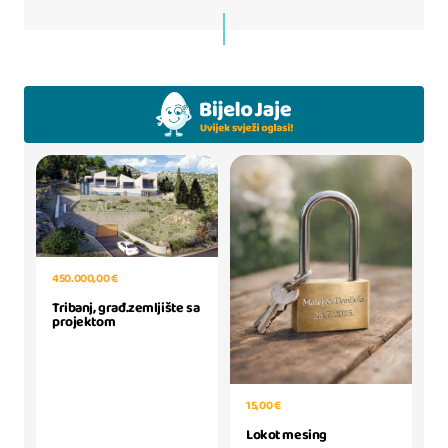
450.000,00 €
Tribanj, građ.zemljište sa
projektom
15,00 €
Lokot mesing