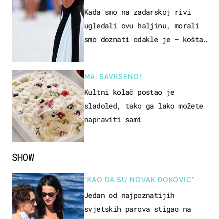
Kada smo na zadarskoj rivi
ugledali ovu haljinu, morali
smo doznati odakle je – košta
samo 18 eura
MA, SAVRŠENO!
Kultni kolač postao je
sladoled, tako ga lako možete
napraviti sami
SHOW
"KAO DA SU NOVAK ĐOKOVIĆ"
Jedan od najpoznatijih
svjetskih parova stigao na