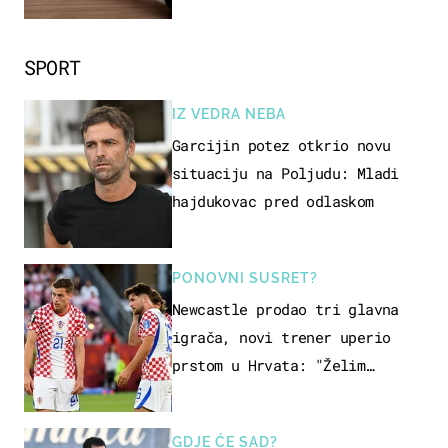
SPORT
IZ VEDRA NEBA
Garcijin potez otkrio novu
situaciju na Poljudu: Mladi
hajdukovac pred odlaskom
PONOVNI SUSRET?
Newcastle prodao tri glavna
igrača, novi trener uperio
prstom u Hrvata: "Želim
njega!"
GDJE ĆE SAD?