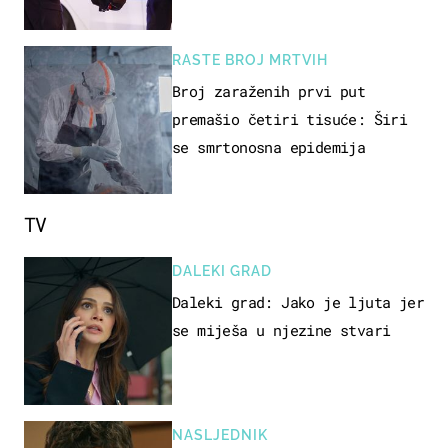
RASTE BROJ MRTVIH
Broj zaraženih prvi put
premašio četiri tisuće: Širi
se smrtonosna epidemija
TV
DALEKI GRAD
Daleki grad: Jako je ljuta jer
se miješa u njezine stvari
NASLJEDNIK