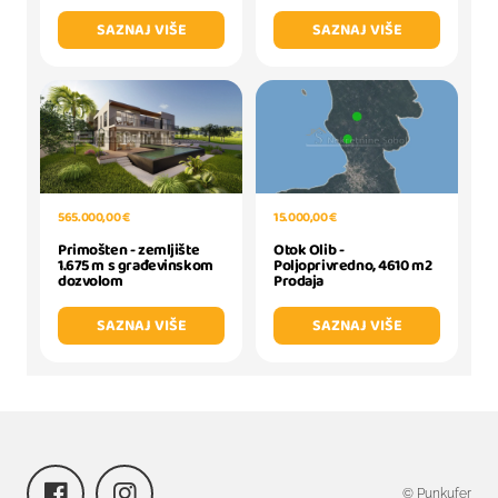
SAZNAJ VIŠE
SAZNAJ VIŠE
565.000,00 €
15.000,00 €
Primošten - zemljište
Otok Olib -
1.675 m s građevinskom
Poljoprivredno, 4610 m2
dozvolom
Prodaja
SAZNAJ VIŠE
SAZNAJ VIŠE
© Punkufer