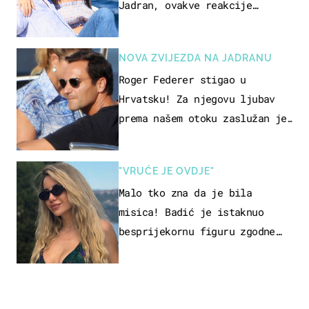
Jadran, ovakve reakcije
vjerojatno nisu očekivali
NOVA ZVIJEZDA NA JADRANU
Roger Federer stigao u
Hrvatsku! Za njegovu ljubav
prema našem otoku zaslužan je
jedan poznati Hrvat
"VRUĆE JE OVDJE"
Malo tko zna da je bila
misica! Badić je istaknuo
besprijekornu figuru zgodne
voditeljice