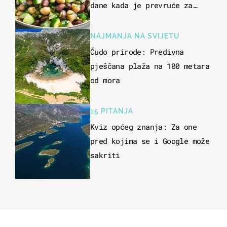
dane kada je prevruće za
kuhanje
NAJMANJA NA SVIJETU
Čudo prirode: Predivna
pješčana plaža na 100 metara
od mora
15 PITANJA
Kviz općeg znanja: Za one
pred kojima se i Google može
sakriti