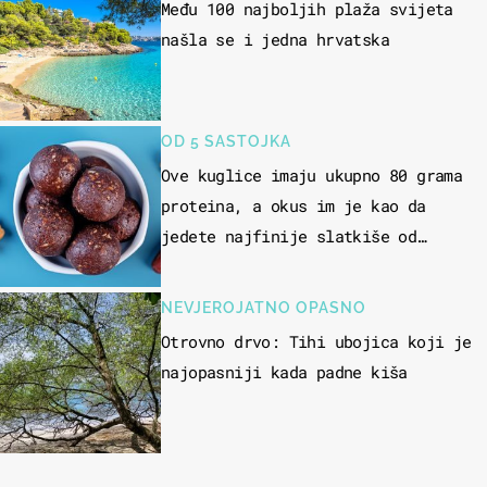
Među 100 najboljih plaža svijeta
našla se i jedna hrvatska
OD 5 SASTOJKA
Ove kuglice imaju ukupno 80 grama
proteina, a okus im je kao da
jedete najfinije slatkiše od
čokolade
NEVJEROJATNO OPASNO
Otrovno drvo: Tihi ubojica koji je
najopasniji kada padne kiša