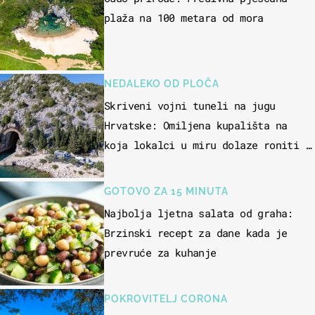
plaža na 100 metara od mora
NEDALEKO OD PLOČA
Skriveni vojni tuneli na jugu
Hrvatske: Omiljena kupališta na
koja lokalci u miru dolaze roniti i
skakati u more
GOTOVO ZA 15 MINUTA
Najbolja ljetna salata od graha:
Brzinski recept za dane kada je
prevruće za kuhanje
POKROVITELJ CORONA