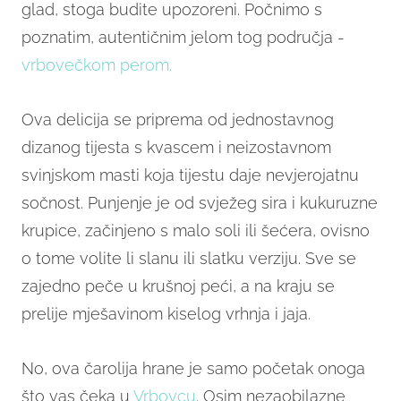
glad, stoga budite upozoreni. Počnimo s
poznatim, autentičnim jelom tog područja -
vrbovečkom perom.
Ova delicija se priprema od jednostavnog
dizanog tijesta s kvascem i neizostavnom
svinjskom masti koja tijestu daje nevjerojatnu
sočnost. Punjenje je od svježeg sira i kukuruzne
krupice, začinjeno s malo soli ili šećera, ovisno
o tome volite li slanu ili slatku verziju. Sve se
zajedno peče u krušnoj peći, a na kraju se
prelije mješavinom kiselog vrhnja i jaja.
No, ova čarolija hrane je samo početak onoga
što vas čeka u
Vrbovcu
. Osim nezaobilazne