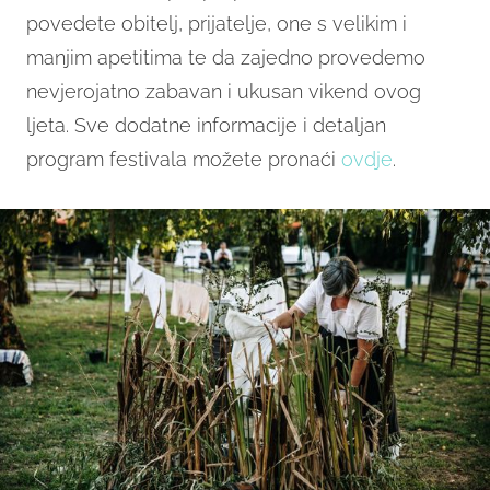
povedete obitelj, prijatelje, one s velikim i
manjim apetitima te da zajedno provedemo
nevjerojatno zabavan i ukusan vikend ovog
ljeta. Sve dodatne informacije i detaljan
program festivala možete pronaći
ovdje
.