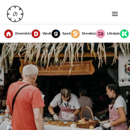
Dnevnik.hr
Vijesti
Sport
Showbizz
Lifestyle
PR