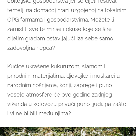
obiteljska gospodarstva jer se cijeli festival
temelji na domaćoj hrani uzgojenoj na lokalnim
OPG farmama i gospodarstvima. Možete li
zamisliti sve te mirise i okuse koje se šire
cijelim gradom ostavljajući iza sebe samo
zadovoljna nepca?
Kućice ukrašene kukuruzom, slamom i
prirodnim materijalima, djevojke i muškarci u
narodnim nošnjama, konji, zaprege i puno
vesele atmosfere će ove godine zadnjeg
vikenda u kolovozu privući puno ljudi, pa zašto
i vi ne bi bili među njima?