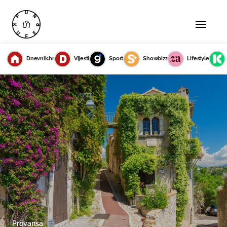
Dnevnik.hr
Vijesti
Sport
Showbizz
Lifestyle
Provansa