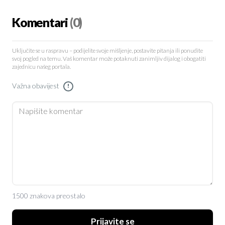
Komentari
(0)
Uključite se u raspravu – podijelite svoje mišljenje, postavite pitanja ili ponudite
svoj pogled na temu. Vaš komentar može potaknuti zanimljiv dijalog i obogatiti
zajednicu našeg portala.
Važna obavijest
!
1500 znakova preostalo
Prijavite se