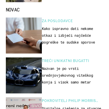
NOVAC
ZA POSLODAVCE
Kako ispravno dati nekome
otkaz i izbjeći najčešće
pogreške te sudske sporove
TREĆI UNIKATNI BUGATTI
Nazvan je po vrsti
srednjovjekovnog viteškog
konja i visok samo metar
POKROVITELJ PHILIP MORRIS
ZAGREB
Digitalna rješenja za stvarne