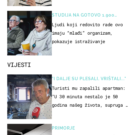
rizik od ovoga
STUDIJA NA GOTOVO 1.900
OSOBA
Ljudi koji redovito rade ovo
imaju “mlađi” organizam,
pokazuje istraživanje
VIJESTI
"I DALJE SU PLESALI, VRIŠTALI..."
Turisti mu zapalili apartman:
"U 30 minuta nestalo je 50
godina našeg života, supruga i
ja ne možemo oka sklopiti"
PRIMORJE