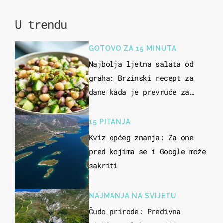
U trendu
GOTOVO ZA 15 MINUTA
Najbolja ljetna salata od
graha: Brzinski recept za
dane kada je prevruće za
kuhanje
15 PITANJA
Kviz općeg znanja: Za one
pred kojima se i Google može
sakriti
NAJMANJA NA SVIJETU
Čudo prirode: Predivna