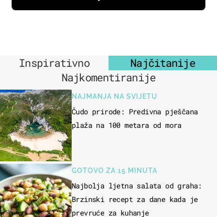
Inspirativno
Najčitanije
Najkomentiranije
NAJMANJA NA SVIJETU
Čudo prirode: Predivna pješčana
plaža na 100 metara od mora
GOTOVO ZA 15 MINUTA
Najbolja ljetna salata od graha:
Brzinski recept za dane kada je
prevruće za kuhanje