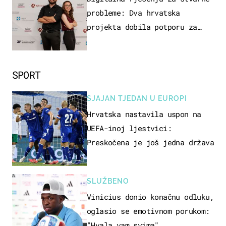
probleme: Dva hrvatska
projekta dobila potporu za
razvoj
SPORT
SJAJAN TJEDAN U EUROPI
Hrvatska nastavila uspon na
UEFA-inoj ljestvici:
Preskočena je još jedna država
SLUŽBENO
Vinicius donio konačnu odluku,
oglasio se emotivnom porukom:
"Hvala vam svima"