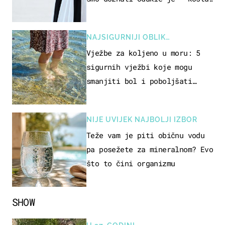
samo 18 eura
NAJSIGURNIJI OBLIK
REKREACIJE
Vježbe za koljeno u moru: 5
sigurnih vježbi koje mogu
smanjiti bol i poboljšati
pokretljivost
NIJE UVIJEK NAJBOLJI IZBOR
Teže vam je piti običnu vodu
pa posežete za mineralnom? Evo
što to čini organizmu
SHOW