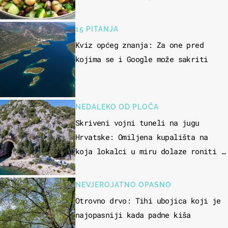
15 PITANJA
Kviz općeg znanja: Za one pred
kojima se i Google može sakriti
NEDALEKO OD PLOČA
Skriveni vojni tuneli na jugu
Hrvatske: Omiljena kupališta na
koja lokalci u miru dolaze roniti i
skakati u more
NEVJEROJATNO OPASNO
Otrovno drvo: Tihi ubojica koji je
najopasniji kada padne kiša