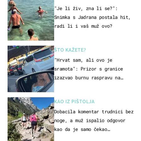
"Je li živ, zna li se?":
Snimka s Jadrana postala hit,
radi li i vaš muž ovo?
ŠTO KAŽETE?
"Hrvat sam, ali ovo je
sramota": Prizor s granice
izazvao burnu raspravu na
društvenim mrežama
KAO IZ PIŠTOLJA
Dobacila komentar trudnici bez
noge, a muž ispalio odgovor
kao da je samo čekao…