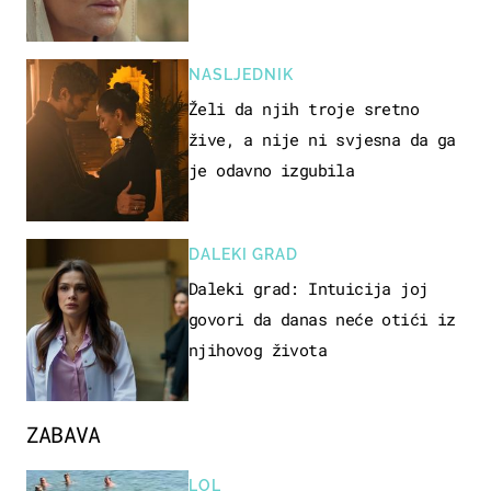
NASLJEDNIK
Želi da njih troje sretno
žive, a nije ni svjesna da ga
je odavno izgubila
DALEKI GRAD
Daleki grad: Intuicija joj
govori da danas neće otići iz
njihovog života
ZABAVA
LOL