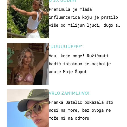
U 27. GODINI
Preminula je mlada
influencerica koju je pratilo
više od milijun ljudi, dugo se
borila s opakom bolešću
"UUUUUUFFFF"
Vau, koje noge! Ružičasti
badić istaknuo je najbolje
adute Maje Šuput
VRLO ZANIMLJIVO!
Franka Batelić pokazala što
nosi na more, bez ovoga ne
može ni na odmoru