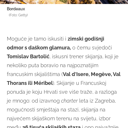
Bordeaux
(Foto: Getty)
Moguće je tamo iskusiti i
zimski godišnji
odmor s daškom glamura,
o čemu svjedoči
Tomislav Bar
tolić
, iskusni trener skijanja, koji je
nekoliko puta boravio na najpoznatijim
francuskim skijalištima (
Val d'Isere, Megève, Val
Thorans ili Méribel
). Skijanje u Francuskoj
ponuda je koju Hrvati sve više traže, a razloga
je mnogo: od izravnog
charter
leta iz Zagreba,
mogućnosti smještaja na stazi, skijanja na
najvećem skijaškom terenu na svijetu, izbor
među
26 tisuća skijaških staza
i ono najvažnije