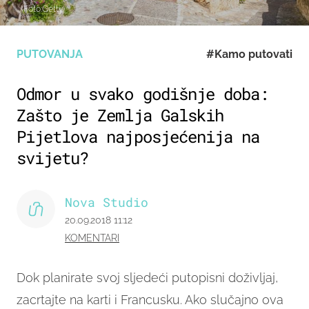
(Foto:Getty)
PUTOVANJA
#Kamo putovati
Odmor u svako godišnje doba:
Zašto je Zemlja Galskih
Pijetlova najposjećenija na
svijetu?
Nova Studio
20.09.2018 11:12
KOMENTARI
Dok planirate svoj sljedeći putopisni doživljaj,
zacrtajte na karti i Francusku. Ako slučajno ova