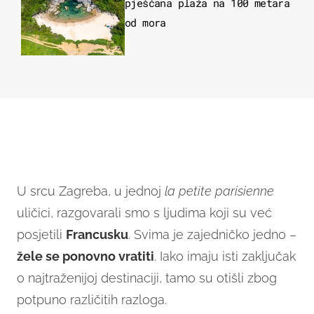
pješčana plaža na 100 metara
od mora
U srcu Zagreba, u jednoj
l
a petite parisienne
uličici, razgovarali smo s ljudima koji su već
posjetili
Francusku
. Svima je zajedničko jedno –
žele se ponovno vratiti
. Iako imaju isti zaključak
o najtraženijoj destinaciji, tamo su otišli zbog
potpuno različitih razloga.