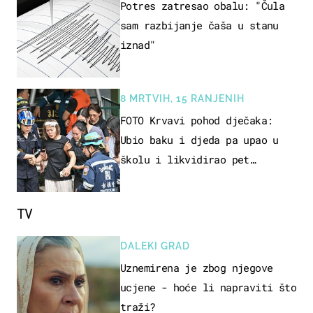
Potres zatresao obalu: "Čula
sam razbijanje čaša u stanu
iznad"
8 MRTVIH, 15 RANJENIH
FOTO Krvavi pohod dječaka:
Ubio baku i djeda pa upao u
školu i likvidirao pet
nastavnika
TV
DALEKI GRAD
Uznemirena je zbog njegove
ucjene - hoće li napraviti što
traži?