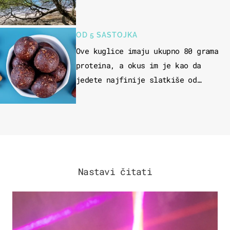
OD 5 SASTOJKA
Ove kuglice imaju ukupno 80 grama
proteina, a okus im je kao da
jedete najfinije slatkiše od
čokolade
Nastavi čitati
KULTURA & ZABAVA