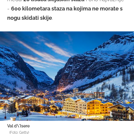
-
600 kilometara staza na kojima ne morate s
nogu skidati skije
.
Val d\'Isere
(Foto: Getty)