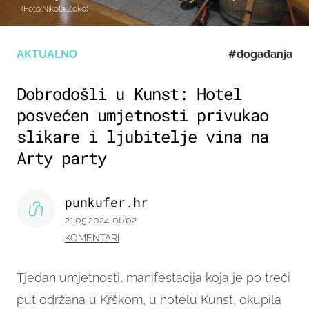
(Foto:Nikola Zoko)
AKTUALNO
#događanja
Dobrodošli u Kunst: Hotel
posvećen umjetnosti privukao
slikare i ljubitelje vina na
Arty party
punkufer.hr
21.05.2024 06:02
KOMENTARI
Tjedan umjetnosti, manifestacija koja je po treći
put održana u Krškom, u hotelu Kunst, okupila