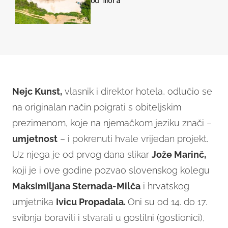
od mora
Nejc Kunst,
vlasnik i direktor hotela, odlučio se
na originalan način poigrati s obiteljskim
prezimenom, koje na njemačkom jeziku znači –
umjetnost
– i pokrenuti hvale vrijedan projekt.
Uz njega je od prvog dana slikar
Jože Marinč,
koji je i ove godine pozvao slovenskog kolegu
Maksimiljana Sternada-Milča
i hrvatskog
umjetnika
Ivicu Propadala.
Oni su od 14. do 17.
svibnja boravili i stvarali u gostilni (gostionici),