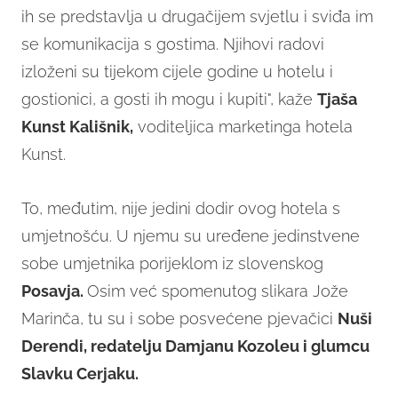
ih se predstavlja u drugačijem svjetlu i sviđa im
se komunikacija s gostima. Njihovi radovi
izloženi su tijekom cijele godine u hotelu i
gostionici, a gosti ih mogu i kupiti", kaže
Tj
aša
Kunst Kališnik,
voditeljica marketinga hotela
Kunst.
To, međutim, nije jedini dodir ovog hotela s
umjetnošću. U njemu su uređene jedinstvene
sobe umjetnika porijeklom iz slovenskog
Posavja.
Osim već spomenutog slikara Jože
Marinča, tu su i sobe posvećene pjevačici
Nuši
Derendi, redatelju Damjanu Kozoleu i glumcu
Slavku Cerjaku.