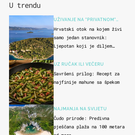
U trendu
UŽIVANJE NA "PRIVATNOM"
OTOKU
Hrvatski otok na kojem živi
samo jedan stanovnik:
Ljepotan koji je diljem
svijeta poznat po svojem
"bijelom zlatu"
UZ RUČAK ILI VEČERU
Savršeni prilog: Recept za
najfinije mahune sa špekom
NAJMANJA NA SVIJETU
Čudo prirode: Predivna
pješčana plaža na 100 metara