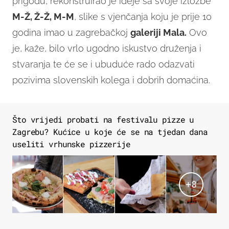
prigodu, rekonstruirao je ideje sa svoje izložbe
M-Ž, Ž-Ž, M-M
, slike s vjenčanja koju je prije 10
godina imao u zagrebačkoj
galeriji Mala.
Ovo
je, kaže, bilo vrlo ugodno iskustvo druženja i
stvaranja te će se i ubuduće rado odazvati
pozivima slovenskih kolega i dobrih domaćina.
Što vrijedi probati na festivalu pizze u
Zagrebu? Kućice u koje će se na tjedan dana
useliti vrhunske pizzerije
+
8