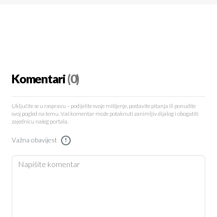
Komentari
(0)
Uključite se u raspravu – podijelite svoje mišljenje, postavite pitanja ili ponudite
svoj pogled na temu. Vaš komentar može potaknuti zanimljiv dijalog i obogatiti
zajednicu našeg portala.
Važna obavijest
!