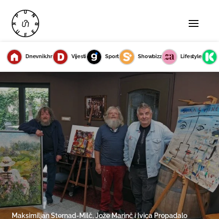
Dnevnik.hr
Vijesti
Sport
Showbizz
Lifestyle
Maksimiljan Sternad-Milč, Jože Marinč i Ivica Propadalo