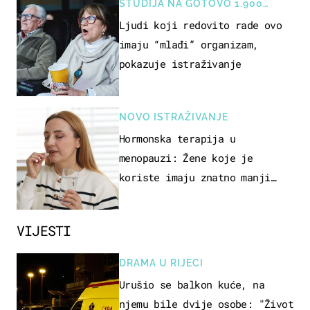
STUDIJA NA GOTOVO 1.900
OSOBA
Ljudi koji redovito rade ovo
imaju “mlađi” organizam,
pokazuje istraživanje
NOVO ISTRAŽIVANJE
Hormonska terapija u
menopauzi: Žene koje je
koriste imaju znatno manji
rizik od ovoga
VIJESTI
DRAMA U RIJECI
Urušio se balkon kuće, na
njemu bile dvije osobe: "Život