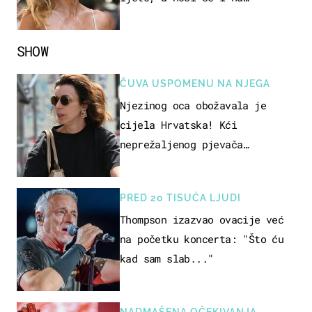
zagrebačkoj špici
SHOW
ČUVA USPOMENU NA NJEGA
Njezinog oca obožavala je
cijela Hrvatska! Kći
neprežaljenog pjevača
projurila špicom na dva kotača
PRED 20 TISUĆA LJUDI
Thompson izazvao ovacije već
na početku koncerta: "Što ću
kad sam slab..."
NADMAŠENA OČEKIVANJA