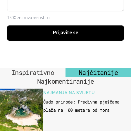
1500 znakova preostalo
Prijavite se
Inspirativno
Najčitanije
Najkomentiranije
NAJMANJA NA SVIJETU
Čudo prirode: Predivna pješčana
plaža na 100 metara od mora