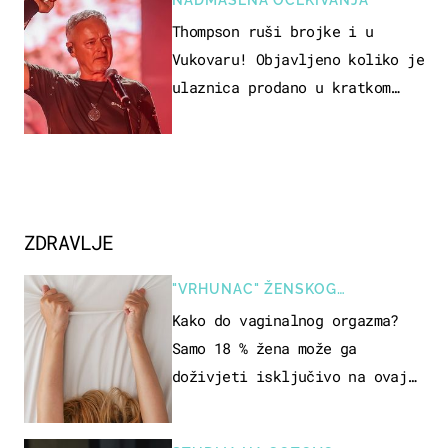
Thompson ruši brojke i u
Vukovaru! Objavljeno koliko je
ulaznica prodano u kratkom
vremenu
ZDRAVLJE
"VRHUNAC" ŽENSKOG
SEKSUALNOG ISKUSTVA
Kako do vaginalnog orgazma?
Samo 18 % žena može ga
doživjeti isključivo na ovaj
način