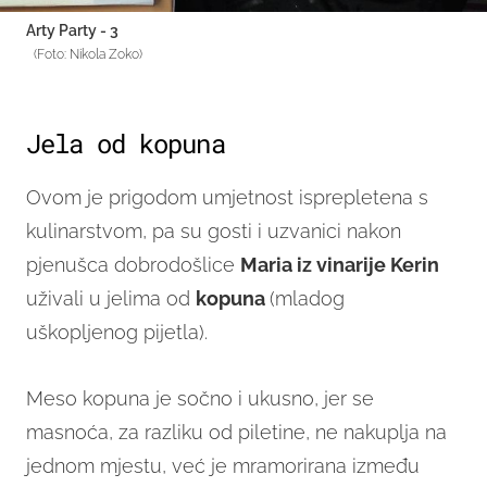
Arty Party - 3
(Foto: Nikola Zoko)
Jela od kopuna
Ovom je prigodom umjetnost isprepletena s
kulinarstvom, pa su gosti i uzvanici nakon
pjenušca dobrodošlice
Maria iz vinarije Kerin
uživali u jelima od
kopuna
(mladog
uškopljenog pijetla).
Meso kopuna je sočno i ukusno, jer se
masnoća, za razliku od piletine, ne nakuplja na
jednom mjestu, već je mramorirana između