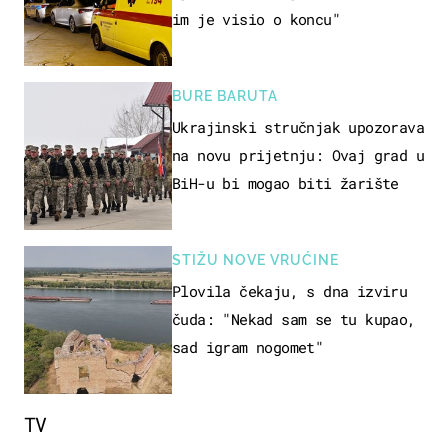
im je visio o koncu"
BURE BARUTA
Ukrajinski stručnjak upozorava
na novu prijetnju: Ovaj grad u
BiH-u bi mogao biti žarište
STIŽU NOVE VRUĆINE
Plovila čekaju, s dna izviru
čuda: "Nekad sam se tu kupao,
sad igram nogomet"
TV