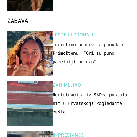
ZABAVA
JESTE LI PROBALI?
Turisticu oduševila ponuda u
Primoštenu: "Oni su puno
pametniji od nas"
ZANIMLJIVO
Registracija iz SAD-a postala
hit u Hrvatskoj! Pogledajte
zašto
IMPRESIVNO!