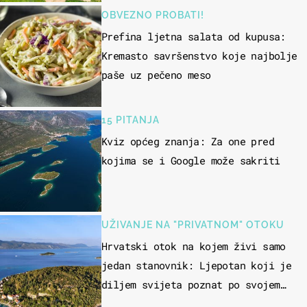
OBVEZNO PROBATI!
Prefina ljetna salata od kupusa:
Kremasto savršenstvo koje najbolje
paše uz pečeno meso
15 PITANJA
Kviz općeg znanja: Za one pred
kojima se i Google može sakriti
UŽIVANJE NA "PRIVATNOM" OTOKU
Hrvatski otok na kojem živi samo
jedan stanovnik: Ljepotan koji je
diljem svijeta poznat po svojem
"bijelom zlatu"