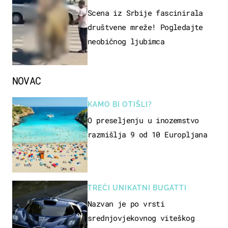
Scena iz Srbije fascinirala
društvene mreže! Pogledajte
neobičnog ljubimca
NOVAC
KAMO BI OTIŠLI?
O preseljenju u inozemstvo
razmišlja 9 od 10 Europljana
TREĆI UNIKATNI BUGATTI
Nazvan je po vrsti
srednjovjekovnog viteškog