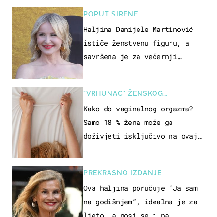
POPUT SIRENE
Haljina Danijele Martinović
ističe ženstvenu figuru, a
savršena je za večernji
izlazak na moru
"VRHUNAC" ŽENSKOG
SEKSUALNOG ISKUSTVA
Kako do vaginalnog orgazma?
Samo 18 % žena može ga
doživjeti isključivo na ovaj
način
PREKRASNO IZDANJE
Ova haljina poručuje “Ja sam
na godišnjem”, idealna je za
ljeto, a nosi se i na