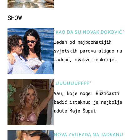
SHOW
"KAO DA SU NOVAK ĐOKOVIĆ"
Jedan od najpoznatijih
svjetskih parova stigao na
Jadran, ovakve reakcije
vjerojatno nisu očekivali
"UUUUUUFFFF"
Vau, koje noge! Ružičasti
badić istaknuo je najbolje
adute Maje Šuput
NOVA ZVIJEZDA NA JADRANU