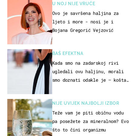
U NOJ NIJE VRUĆE
Ovo je savršena haljina za
ljeto i more - nosi je i
Bojana Gregorić Vejzović
BAŠ EFEKTNA
Kada smo na zadarskoj rivi
ugledali ovu haljinu, morali
smo doznati odakle je – košta
samo 18 eura
NIJE UVIJEK NAJBOLJI IZBOR
Teže vam je piti običnu vodu
pa posežete za mineralnom? Evo
što to čini organizmu