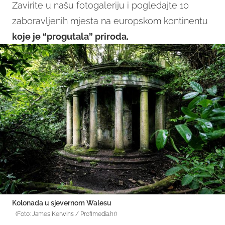
Zavirite u našu fotogaleriju i pogledajte 10
zaboravljenih mjesta na europskom kontinentu
koje je “progutala” priroda.
Kolonada u sjevernom Walesu
(Foto: James Kerwins / Profimedia.hr)