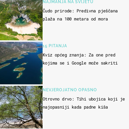
NAJMANJA NA SVIJETU
Čudo prirode: Predivna pješčana
plaža na 100 metara od mora
15 PITANJA
Kviz općeg znanja: Za one pred
kojima se i Google može sakriti
NEVJEROJATNO OPASNO
Otrovno drvo: Tihi ubojica koji je
najopasniji kada padne kiša