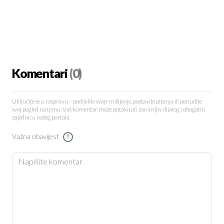
Komentari
(0)
Uključite se u raspravu – podijelite svoje mišljenje, postavite pitanja ili ponudite
svoj pogled na temu. Vaš komentar može potaknuti zanimljiv dijalog i obogatiti
zajednicu našeg portala.
Važna obavijest
!