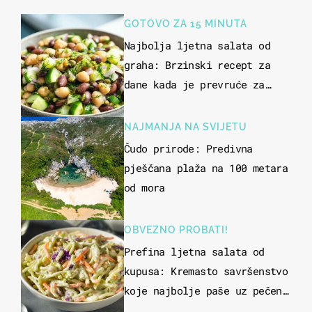
GOTOVO ZA 15 MINUTA
Najbolja ljetna salata od
graha: Brzinski recept za
dane kada je prevruće za
kuhanje
NAJMANJA NA SVIJETU
Čudo prirode: Predivna
pješčana plaža na 100 metara
od mora
OBVEZNO PROBATI!
Prefina ljetna salata od
kupusa: Kremasto savršenstvo
koje najbolje paše uz pečeno
meso