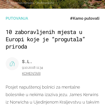
(Foto:James Kerwins / Profimedia.hr)
PUTOVANJA
#Kamo putovati
10 zaboravljenih mjesta u
Europi koje je “progutala”
priroda
S.L.
9.10.2018 11:34
KOMENTARI
Posjet napuštenoj bolnici za mentalne
bolesnike u nekima izaziva jezu. James Kerwins
iz Norwicha u Ujedinjenom Kraljevstvu u takvim