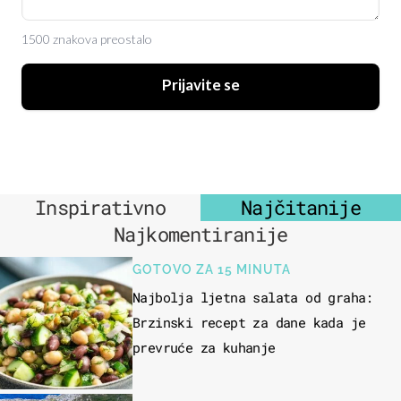
1500 znakova preostalo
Prijavite se
Inspirativno
Najčitanije
Najkomentiranije
GOTOVO ZA 15 MINUTA
Najbolja ljetna salata od graha:
Brzinski recept za dane kada je
prevruće za kuhanje