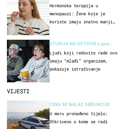
Hormonska terapija u
menopauzi: Žene koje je
koriste imaju znatno manji
rizik od ovoga
STUDIJA NA GOTOVO 1.900
OSOBA
Ljudi koji redovito rade ovo
imaju “mlađi” organizam,
pokazuje istraživanje
VIJESTI
ČEKA SE NALAZ OBDUKCIJE
U moru pronađeno tijelo:
Otkriveno o kome se radi