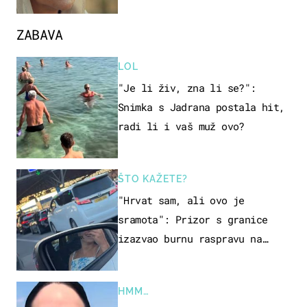
ZABAVA
LOL
"Je li živ, zna li se?":
Snimka s Jadrana postala hit,
radi li i vaš muž ovo?
ŠTO KAŽETE?
"Hrvat sam, ali ovo je
sramota": Prizor s granice
izazvao burnu raspravu na
društvenim mrežama
HMM…