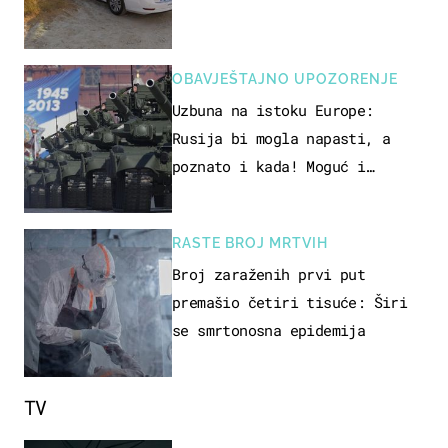
OBAVJEŠTAJNO UPOZORENJE
Uzbuna na istoku Europe:
Rusija bi mogla napasti, a
poznato i kada! Moguć i
kopneni upad u članicu NATO-a
RASTE BROJ MRTVIH
Broj zaraženih prvi put
premašio četiri tisuće: Širi
se smrtonosna epidemija
TV