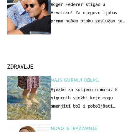
Roger Federer stigao u
Hrvatsku! Za njegovu ljubav
prema našem otoku zaslužan je
jedan poznati Hrvat
ZDRAVLJE
NAJSIGURNIJI OBLIK
REKREACIJE
Vježbe za koljeno u moru: 5
sigurnih vježbi koje mogu
smanjiti bol i poboljšati
pokretljivost
NOVO ISTRAŽIVANJE