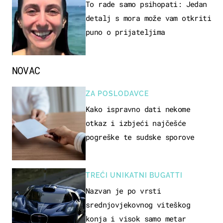
To rade samo psihopati: Jedan
detalj s mora može vam otkriti
puno o prijateljima
NOVAC
ZA POSLODAVCE
Kako ispravno dati nekome
otkaz i izbjeći najčešće
pogreške te sudske sporove
TREĆI UNIKATNI BUGATTI
Nazvan je po vrsti
srednjovjekovnog viteškog
konja i visok samo metar