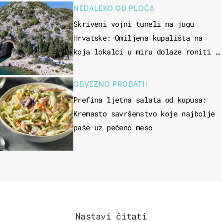
NEDALEKO OD PLOČA
Skriveni vojni tuneli na jugu
Hrvatske: Omiljena kupališta na
koja lokalci u miru dolaze roniti i
skakati u more
OBVEZNO PROBATI!
Prefina ljetna salata od kupusa:
Kremasto savršenstvo koje najbolje
paše uz pečeno meso
Nastavi čitati