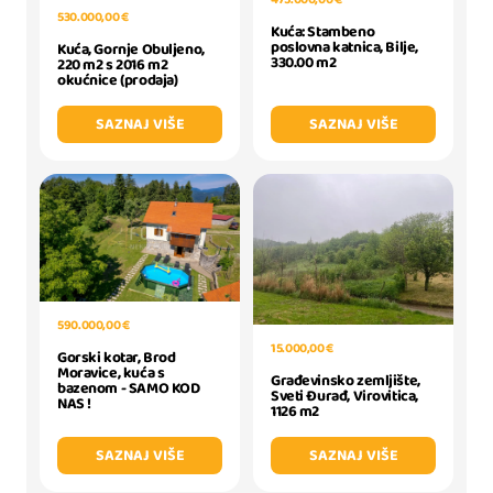
530.000,00 €
Kuća: Stambeno
poslovna katnica, Bilje,
Kuća, Gornje Obuljeno,
330.00 m2
220 m2 s 2016 m2
okućnice (prodaja)
SAZNAJ VIŠE
SAZNAJ VIŠE
590.000,00 €
15.000,00 €
Gorski kotar, Brod
Moravice, kuća s
Građevinsko zemljište,
bazenom - SAMO KOD
Sveti Đurađ, Virovitica,
NAS !
1126 m2
SAZNAJ VIŠE
SAZNAJ VIŠE