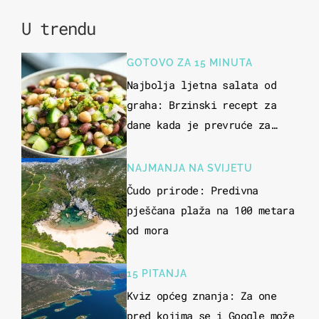
U trendu
GOTOVO ZA 15 MINUTA
Najbolja ljetna salata od
graha: Brzinski recept za
dane kada je prevruće za
kuhanje
NAJMANJA NA SVIJETU
Čudo prirode: Predivna
pješčana plaža na 100 metara
od mora
15 PITANJA
Kviz općeg znanja: Za one
pred kojima se i Google može