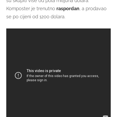
su skupiti više od pola milijuna dolara.
Komposter je trenutno
raspordan
, a prodavao
se po cijeni od 1200 dolara.