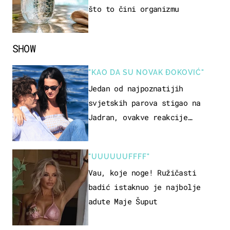
što to čini organizmu
SHOW
"KAO DA SU NOVAK ĐOKOVIĆ"
Jedan od najpoznatijih
svjetskih parova stigao na
Jadran, ovakve reakcije
vjerojatno nisu očekivali
"UUUUUUFFFF"
Vau, koje noge! Ružičasti
badić istaknuo je najbolje
adute Maje Šuput