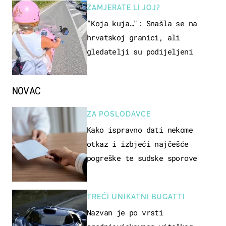
ZAMJERATE LI JOJ?
"Koja kuja…": Snašla se na
hrvatskoj granici, ali
gledatelji su podijeljeni
NOVAC
ZA POSLODAVCE
Kako ispravno dati nekome
otkaz i izbjeći najčešće
pogreške te sudske sporove
TREĆI UNIKATNI BUGATTI
Nazvan je po vrsti