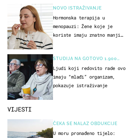
NOVO ISTRAŽIVANJE
Hormonska terapija u
menopauzi: Žene koje je
koriste imaju znatno manji
rizik od ovoga
STUDIJA NA GOTOVO 1.900
OSOBA
Ljudi koji redovito rade ovo
imaju “mlađi” organizam,
pokazuje istraživanje
VIJESTI
ČEKA SE NALAZ OBDUKCIJE
U moru pronađeno tijelo: