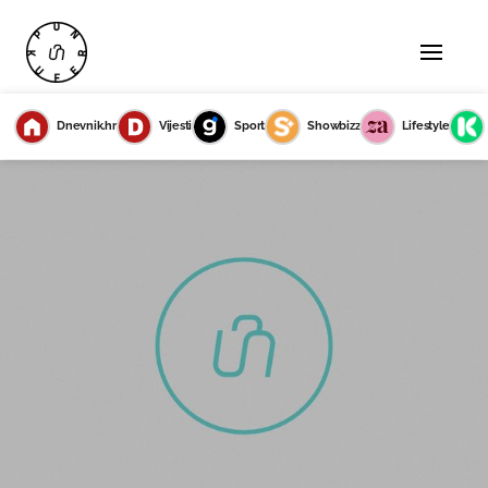
Dnevnik.hr
Vijesti
Sport
Showbizz
Lifestyle