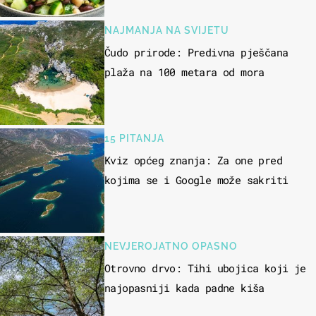
NAJMANJA NA SVIJETU
Čudo prirode: Predivna pješčana
plaža na 100 metara od mora
15 PITANJA
Kviz općeg znanja: Za one pred
kojima se i Google može sakriti
NEVJEROJATNO OPASNO
Otrovno drvo: Tihi ubojica koji je
najopasniji kada padne kiša