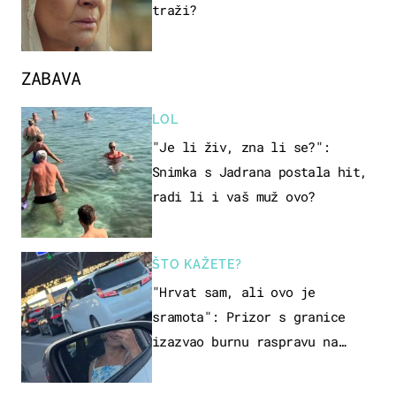
traži?
ZABAVA
LOL
"Je li živ, zna li se?":
Snimka s Jadrana postala hit,
radi li i vaš muž ovo?
ŠTO KAŽETE?
"Hrvat sam, ali ovo je
sramota": Prizor s granice
izazvao burnu raspravu na
društvenim mrežama