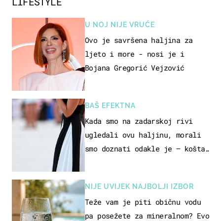
LIFESTYLE
U NOJ NIJE VRUĆE
Ovo je savršena haljina za
ljeto i more - nosi je i
Bojana Gregorić Vejzović
BAŠ EFEKTNA
Kada smo na zadarskoj rivi
ugledali ovu haljinu, morali
smo doznati odakle je – košta
samo 18 eura
NIJE UVIJEK NAJBOLJI IZBOR
Teže vam je piti običnu vodu
pa posežete za mineralnom? Evo