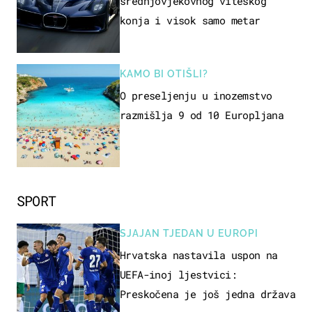
srednjovjekovnog viteškog
konja i visok samo metar
KAMO BI OTIŠLI?
O preseljenju u inozemstvo
razmišlja 9 od 10 Europljana
SPORT
SJAJAN TJEDAN U EUROPI
Hrvatska nastavila uspon na
UEFA-inoj ljestvici:
Preskočena je još jedna država