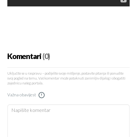
Komentari
(0)
Uključite se u raspravu – podijelite svoje mišljenje, postavite pitanja ili ponudite
svoj pogled na temu. Vaš komentar može potaknuti zanimljiv dijalog i obogatiti
zajednicu našeg portala.
Važna obavijest
!