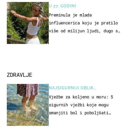
U 27. GODINI
Preminula je mlada
influencerica koju je pratilo
više od milijun ljudi, dugo se
borila s opakom bolešću
ZDRAVLJE
NAJSIGURNIJI OBLIK
REKREACIJE
Vježbe za koljeno u moru: 5
sigurnih vježbi koje mogu
smanjiti bol i poboljšati
pokretljivost