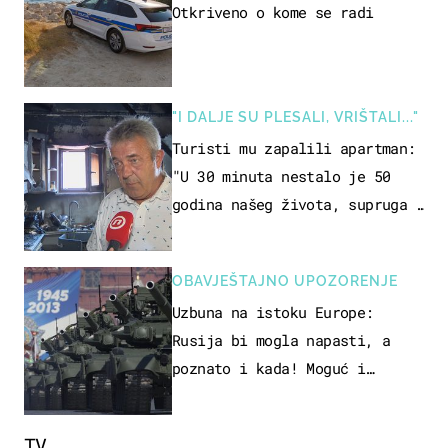
Otkriveno o kome se radi
"I DALJE SU PLESALI, VRIŠTALI..."
Turisti mu zapalili apartman:
"U 30 minuta nestalo je 50
godina našeg života, supruga i
ja ne možemo oka sklopiti"
OBAVJEŠTAJNO UPOZORENJE
Uzbuna na istoku Europe:
Rusija bi mogla napasti, a
poznato i kada! Moguć i
kopneni upad u članicu NATO-a
TV