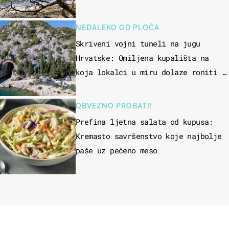
NEDALEKO OD PLOČA
Skriveni vojni tuneli na jugu
Hrvatske: Omiljena kupališta na
koja lokalci u miru dolaze roniti i
skakati u more
OBVEZNO PROBATI!
Prefina ljetna salata od kupusa:
Kremasto savršenstvo koje najbolje
paše uz pečeno meso