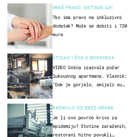
IMAŠ PRAVO, OSTVARI GA!
Tko ima pravo na inkluzivni
dodatak? Može se dobiti i 720
eura
STIGAO I ŠOK S BOOKINGA
VIDEO Gošća izazvala požar
luksuznog apartmana. Vlasnik:
"Dok je gorjelo, smijali su
se, pili i pokazivali mi
srednji prst"
KRENULO OD BRZE HRANE
Je li ovo povrće krivo za
epidemiju? Stotine zaraženih,
restorani hitno povukli