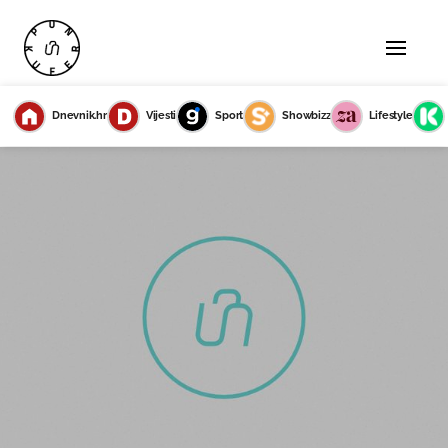
Dnevnik.hr
Vijesti
Sport
Showbizz
Lifestyle