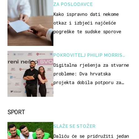
ZA POSLODAVCE
Kako ispravno dati nekome
otkaz i izbjeći najčešće
pogreške te sudske sporove
POKROVITELJ PHILIP MORRIS
ZAGREB
Digitalna rješenja za stvarne
probleme: Dva hrvatska
projekta dobila potporu za
razvoj
SPORT
SLAŽE SE STOŽER
Daliću će se pridružiti jedan