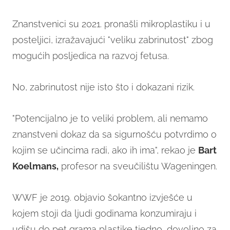
Znanstvenici su 2021. pronašli mikroplastiku i u
posteljici, izražavajući "veliku zabrinutost" zbog
mogućih posljedica na razvoj fetusa.
No, zabrinutost nije isto što i dokazani rizik.
"Potencijalno je to veliki problem, ali nemamo
znanstveni dokaz da sa sigurnošću potvrdimo o
kojim se učincima radi, ako ih ima", rekao je
Bart
Koelmans,
profesor na sveučilištu Wageningen.
WWF je 2019. objavio šokantno izvješće u
kojem stoji da ljudi godinama konzumiraju i
udišu do pet grama plastike tjedno, dovoljno za