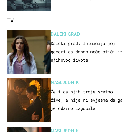
proizvod
TV
DALEKI GRAD
Daleki grad: Intuicija joj
govori da danas neće otići iz
njihovog života
NASLJEDNIK
Želi da njih troje sretno
žive, a nije ni svjesna da ga
je odavno izgubila
NASLJEDNIK