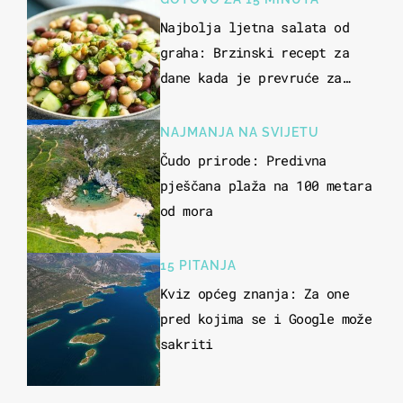
Najbolja ljetna salata od
graha: Brzinski recept za
dane kada je prevruće za
kuhanje
NAJMANJA NA SVIJETU
Čudo prirode: Predivna
pješčana plaža na 100 metara
od mora
15 PITANJA
Kviz općeg znanja: Za one
pred kojima se i Google može
sakriti