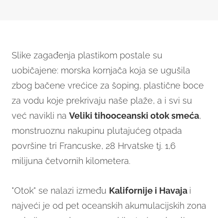
Slike zagađenja plastikom postale su
uobičajene: morska kornjača koja se ugušila
zbog bačene vrećice za šoping, plastične boce
za vodu koje prekrivaju naše plaže, a i svi su
već navikli na
Veliki tihooceanski otok smeća
,
monstruoznu nakupinu plutajućeg otpada
površine tri Francuske, 28 Hrvatske tj. 1,6
milijuna četvornih kilometera.
"Otok" se nalazi između
Kalifornije i Havaja
i
najveći je od pet oceanskih akumulacijskih zona