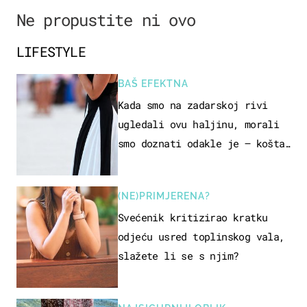
Ne propustite ni ovo
LIFESTYLE
BAŠ EFEKTNA
Kada smo na zadarskoj rivi
ugledali ovu haljinu, morali
smo doznati odakle je – košta
samo 18 eura
(NE)PRIMJERENA?
Svećenik kritizirao kratku
odjeću usred toplinskog vala,
slažete li se s njim?