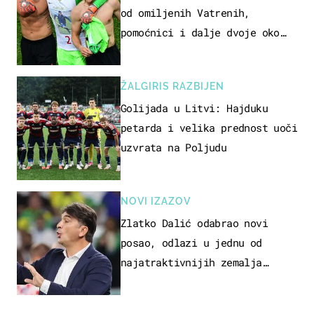
od omiljenih Vatrenih,
pomoćnici i dalje dvoje oko
ponude
ŽALGIRIS RAZBIJEN
Golijada u Litvi: Hajduku
petarda i velika prednost uoči
uzvrata na Poljudu
NOVI IZAZOV
Zlatko Dalić odabrao novi
posao, odlazi u jednu od
najatraktivnijih zemalja
svijeta