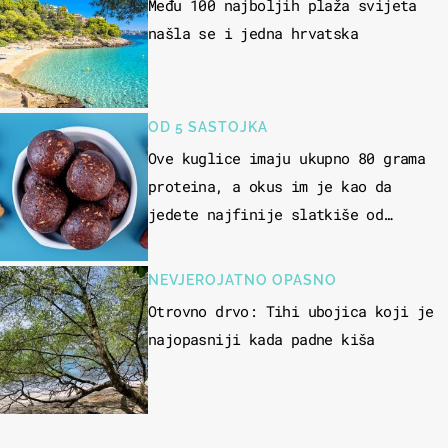
Među 100 najboljih plaža svijeta
našla se i jedna hrvatska
OD 5 SASTOJKA
Ove kuglice imaju ukupno 80 grama
proteina, a okus im je kao da
jedete najfinije slatkiše od
čokolade
NEVJEROJATNO OPASNO
Otrovno drvo: Tihi ubojica koji je
najopasniji kada padne kiša