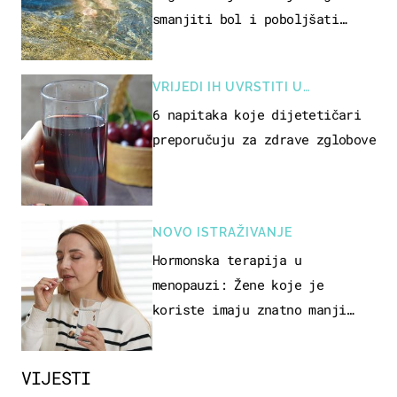
smanjiti bol i poboljšati
pokretljivost
VRIJEDI IH UVRSTITI U
PREHRANU
6 napitaka koje dijetetičari
preporučuju za zdrave zglobove
NOVO ISTRAŽIVANJE
Hormonska terapija u
menopauzi: Žene koje je
koriste imaju znatno manji
rizik od ovoga
VIJESTI