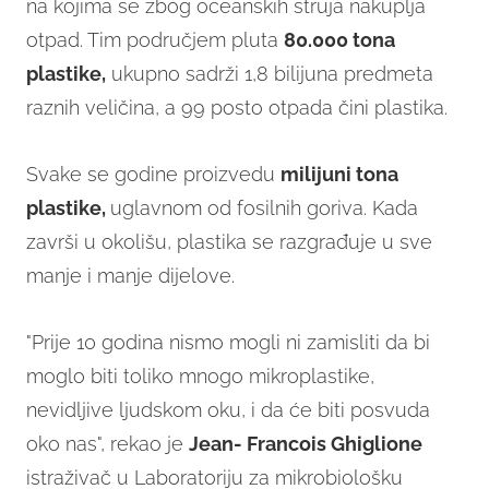
na kojima se zbog oceanskih struja nakuplja
otpad. Tim područjem pluta
80.000 tona
plastike,
ukupno sadrži 1,8 bilijuna predmeta
raznih veličina, a 99 posto otpada čini plastika.
Svake se godine proizvedu
milijuni tona
plastike,
uglavnom od fosilnih goriva. Kada
završi u okolišu, plastika se razgrađuje u sve
manje i manje dijelove.
"Prije 10 godina nismo mogli ni zamisliti da bi
moglo biti toliko mnogo mikroplastike,
nevidljive ljudskom oku, i da će biti posvuda
oko nas", rekao je
Jean- Francois Ghiglione
istraživač u Laboratoriju za mikrobiološku