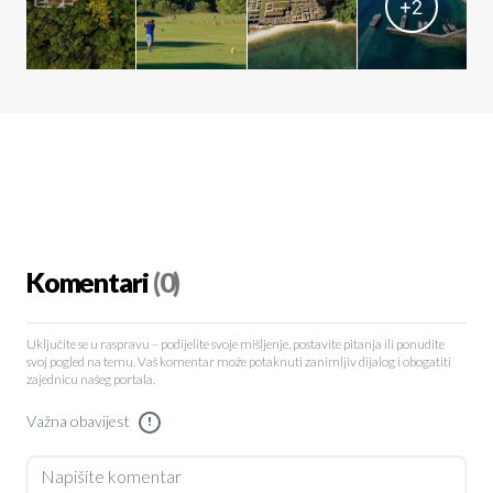
+
2
Komentari
(0)
Uključite se u raspravu – podijelite svoje mišljenje, postavite pitanja ili ponudite
svoj pogled na temu. Vaš komentar može potaknuti zanimljiv dijalog i obogatiti
zajednicu našeg portala.
Važna obavijest
!