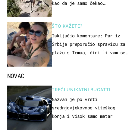
kao da je samo čekao…
ŠTO KAŽETE?
Isključio komentare: Par iz
Srbije preporučio spravicu za
plažu s Temua, čini li vam se
ovo sigurnim?
NOVAC
TREĆI UNIKATNI BUGATTI
Nazvan je po vrsti
srednjovjekovnog viteškog
konja i visok samo metar