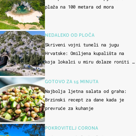
plaža na 100 metara od mora
NEDALEKO OD PLOČA
Skriveni vojni tuneli na jugu
Hrvatske: Omiljena kupališta na
koja lokalci u miru dolaze roniti i
skakati u more
GOTOVO ZA 15 MINUTA
Najbolja ljetna salata od graha:
Brzinski recept za dane kada je
prevruće za kuhanje
POKROVITELJ CORONA