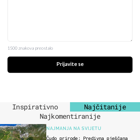
1500 znakova preostalo
Prijavite se
Inspirativno
Najčitanije
Najkomentiranije
NAJMANJA NA SVIJETU
Čudo prirode: Predivna pješčana