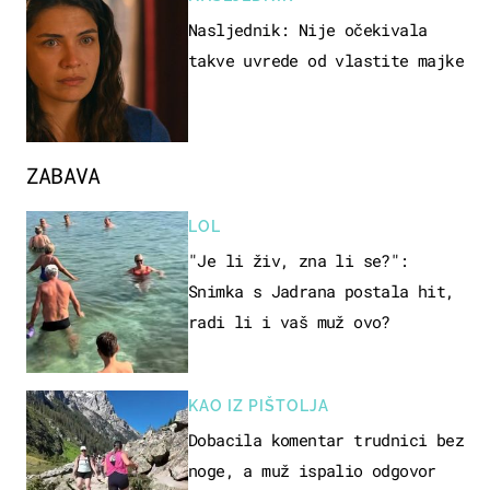
Nasljednik: Nije očekivala
takve uvrede od vlastite majke
ZABAVA
LOL
"Je li živ, zna li se?":
Snimka s Jadrana postala hit,
radi li i vaš muž ovo?
KAO IZ PIŠTOLJA
Dobacila komentar trudnici bez
noge, a muž ispalio odgovor