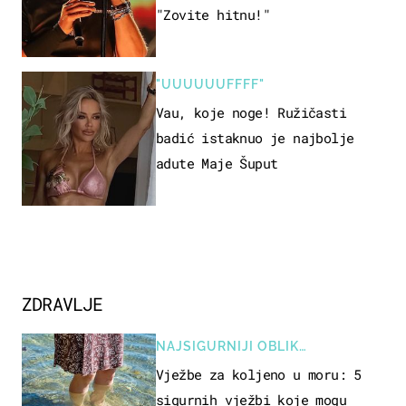
"Zovite hitnu!"
"UUUUUUFFFF"
Vau, koje noge! Ružičasti
badić istaknuo je najbolje
adute Maje Šuput
ZDRAVLJE
NAJSIGURNIJI OBLIK
REKREACIJE
Vježbe za koljeno u moru: 5
sigurnih vježbi koje mogu