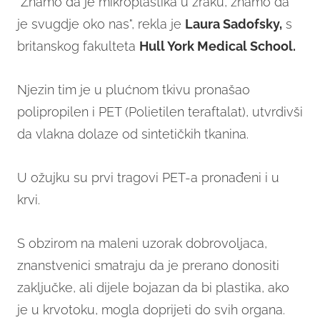
"Znamo da je mikroplastika u zraku, znamo da
je svugdje oko nas", rekla je
Laura Sadofsky,
s
britanskog fakulteta
Hull York Medical School.
Njezin tim je u plućnom tkivu pronašao
polipropilen i PET (Polietilen teraftalat), utvrdivši
da vlakna dolaze od sintetičkih tkanina.
U ožujku su prvi tragovi PET-a pronađeni i u
krvi.
S obzirom na maleni uzorak dobrovoljaca,
znanstvenici smatraju da je prerano donositi
zaključke, ali dijele bojazan da bi plastika, ako
je u krvotoku, mogla doprijeti do svih organa.