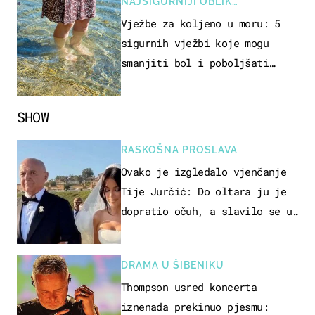
NAJSIGURNIJI OBLIK
REKREACIJE
Vježbe za koljeno u moru: 5
sigurnih vježbi koje mogu
smanjiti bol i poboljšati
pokretljivost
SHOW
RASKOŠNA PROSLAVA
Ovako je izgledalo vjenčanje
Tije Jurčić: Do oltara ju je
dopratio očuh, a slavilo se uz
Olivera i Rozgu
DRAMA U ŠIBENIKU
Thompson usred koncerta
iznenada prekinuo pjesmu: