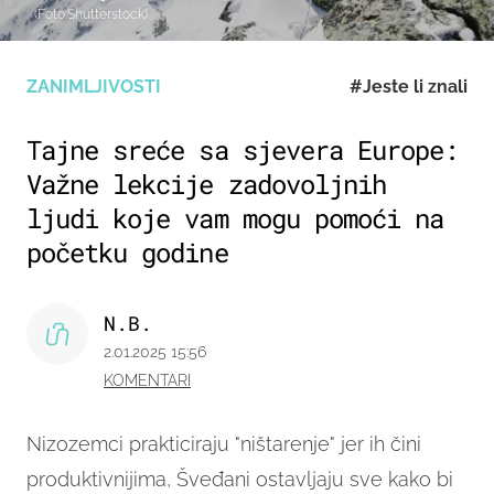
(Foto:Shutterstock)
ZANIMLJIVOSTI
#Jeste li znali
Tajne sreće sa sjevera Europe:
Važne lekcije zadovoljnih
ljudi koje vam mogu pomoći na
početku godine
N.B.
2.01.2025 15:56
KOMENTARI
Nizozemci prakticiraju "ništarenje" jer ih čini
produktivnijima, Šveđani ostavljaju sve kako bi