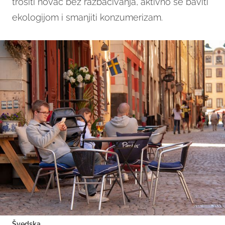
trošiti novac bez razbacivanja, aktivno se baviti
ekologijom i smanjiti konzumerizam.
Švedska