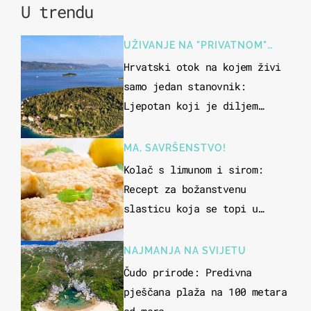
U trendu
UŽIVANJE NA "PRIVATNOM"
OTOKU
Hrvatski otok na kojem živi
samo jedan stanovnik:
Ljepotan koji je diljem
svijeta poznat po svojem
"bijelom zlatu"
MA, SAVRŠENSTVO!
Kolač s limunom i sirom:
Recept za božanstvenu
slasticu koja se topi u
ustima
NAJMANJA NA SVIJETU
Čudo prirode: Predivna
pješčana plaža na 100 metara