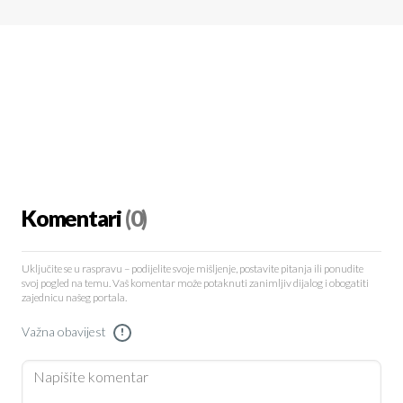
Komentari
(0)
Uključite se u raspravu – podijelite svoje mišljenje, postavite pitanja ili ponudite
svoj pogled na temu. Vaš komentar može potaknuti zanimljiv dijalog i obogatiti
zajednicu našeg portala.
Važna obavijest
!