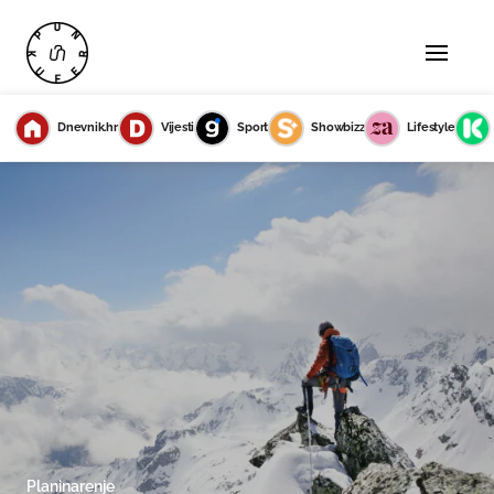
Dnevnik.hr
Vijesti
Sport
Showbizz
Lifestyle
Planinarenje