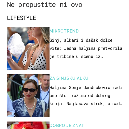
Ne propustite ni ovo
LIFESTYLE
MIKROTREND
Sinj, alkari i dašak dolce
vite: Jedna haljina pretvorila
je tribine u scenu iz
talijanskog filma
ZA SINJSKU ALKU
Haljina Sonje Jandroković radi
ono što tražimo od dobrog
kroja: Naglašava struk, a sada
je i na sniženju
DOBRO JE ZNATI