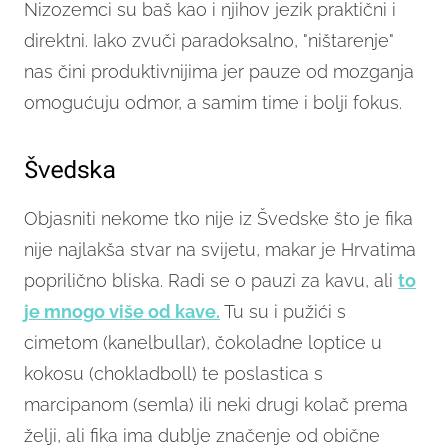
Nizozemci su baš kao i njihov jezik praktični i
direktni. Iako zvuči paradoksalno, "ništarenje"
nas čini produktivnijima jer pauze od mozganja
omogućuju odmor, a samim time i bolji fokus.
Švedska
Objasniti nekome tko nije iz Švedske što je fika
nije najlakša stvar na svijetu, makar je Hrvatima
poprilično bliska. Radi se o pauzi za kavu, ali
to
je mnogo više od kave.
Tu su i pužići s
cimetom (kanelbullar), čokoladne loptice u
kokosu (chokladboll) te poslastica s
marcipanom (semla) ili neki drugi kolač prema
želji, ali fika ima dublje značenje od obične