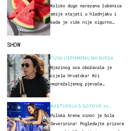
Koliko dugo narezana lubenica
smije stajati u hladnjaku i
kada je više nije sigurno
jesti?
SHOW
ČUVA USPOMENU NA NJEGA
Njezinog oca obožavala je
cijela Hrvatska! Kći
neprežaljenog pjevača
projurila špicom na dva kotača
NASTUPALA S GOTOVO 70
GLAZBENIKA
Pulska Arena sinoć je bila
Severinina! Pogledajte prizore