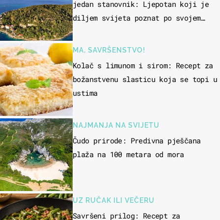
jedan stanovnik: Ljepotan koji je
diljem svijeta poznat po svojem
"bijelom zlatu"
MA, SAVRŠENSTVO!
Kolač s limunom i sirom: Recept za
božanstvenu slasticu koja se topi u
ustima
NAJMANJA NA SVIJETU
Čudo prirode: Predivna pješčana
plaža na 100 metara od mora
UZ RUČAK ILI VEČERU
Savršeni prilog: Recept za