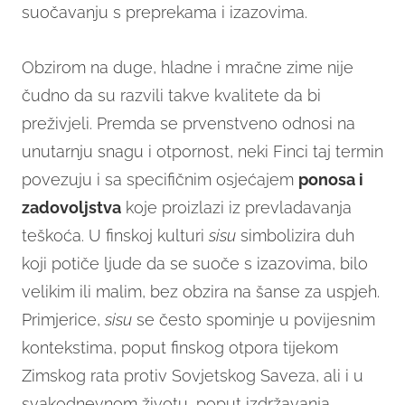
suočavanju s preprekama i izazovima.
Obzirom na duge, hladne i mračne zime nije
čudno da su razvili takve kvalitete da bi
preživjeli. Premda se prvenstveno odnosi na
unutarnju snagu i otpornost, neki Finci taj termin
povezuju i sa specifičnim osjećajem
ponosa i
zadovoljstva
koje proizlazi iz prevladavanja
teškoća. U finskoj kulturi
sisu
simbolizira duh
koji potiče ljude da se suoče s izazovima, bilo
velikim ili malim, bez obzira na šanse za uspjeh.
Primjerice,
sisu
se često spominje u povijesnim
kontekstima, poput finskog otpora tijekom
Zimskog rata protiv Sovjetskog Saveza, ali i u
svakodnevnom životu, poput izdržavanja