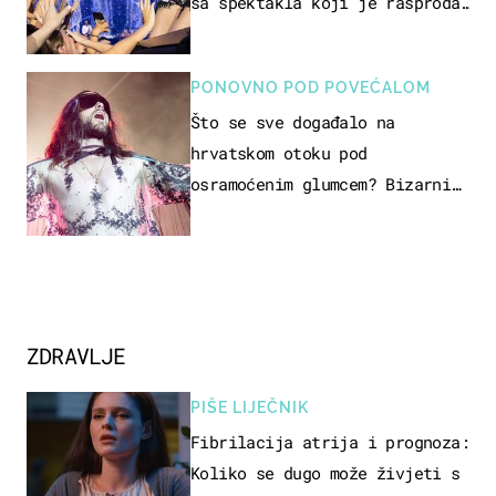
sa spektakla koji je rasprodan
mjesec dana ranije
PONOVNO POD POVEĆALOM
Što se sve događalo na
hrvatskom otoku pod
osramoćenim glumcem? Bizarni
prizori i danas izazivaju
nevjericu
ZDRAVLJE
PIŠE LIJEČNIK
Fibrilacija atrija i prognoza:
Koliko se dugo može živjeti s