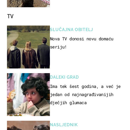
i djece
TV
SLUČAJNA OBITELJ
Nova TV donosi novu domaću
seriju!
DALEKI GRAD
Ima tek šest godina, a već je
jedan od najnagrađivanijih
dječjih glumaca
NASLJEDNIK