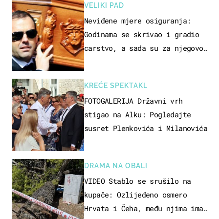
VELIKI PAD
Neviđene mjere osiguranja:
Godinama se skrivao i gradio
carstvo, a sada su za njegovo
izručenje naručili posebno
vozilo
KREĆE SPEKTAKL
FOTOGALERIJA Državni vrh
stigao na Alku: Pogledajte
susret Plenkovića i Milanovića
DRAMA NA OBALI
VIDEO Stablo se srušilo na
kupače: Ozlijeđeno osmero
Hrvata i Čeha, među njima ima