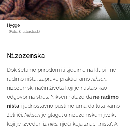
Hygge
(Foto: Shutterstock)
Nizozemska
Dok šetamo prirodom ili sjedimo na klupi i ne
radimo ništa, zapravo prakticiramo
niksen,
nizozemski način života koji je nastao kao
odgovor na stres. Niksen nalaže da
ne radimo
ništa
i jednostavno pustimo umu da luta kamo
želi ići.
Niksen
je glagol u nizozemskom jeziku
koji je izveden iz
niks,
riječi koja znači „ništa“. A