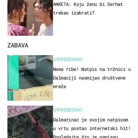
ANKETA: Koju ženu bi Serhat
trebao izabrati?
ZABAVA
URNEBESNO
Nema ribe! Natpis na tržnici u
Dalmaciji nasmijao društvene
mreže
URNEBESNO
Dalmatinac je svojim natpisom
u vrtu postao internetski hit!
Pogledajte što je napisao