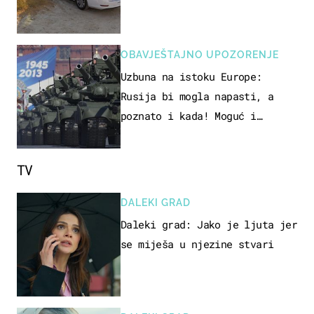
OBAVJEŠTAJNO UPOZORENJE
Uzbuna na istoku Europe:
Rusija bi mogla napasti, a
poznato i kada! Moguć i
kopneni upad u članicu NATO-a
TV
DALEKI GRAD
Daleki grad: Jako je ljuta jer
se miješa u njezine stvari