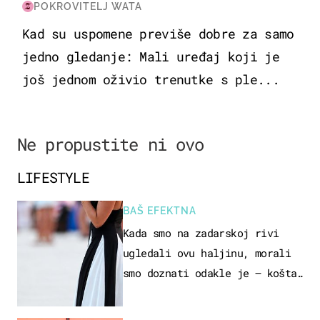
POKROVITELJ WATA
Kad su uspomene previše dobre za samo
jedno gledanje: Mali uređaj koji je
još jednom oživio trenutke s ple...
Ne propustite ni ovo
LIFESTYLE
BAŠ EFEKTNA
Kada smo na zadarskoj rivi
ugledali ovu haljinu, morali
smo doznati odakle je – košta
samo 18 eura