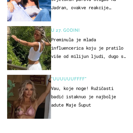
Jadran, ovakve reakcije
vjerojatno nisu očekivali
U 27. GODINI
Preminula je mlada
influencerica koju je pratilo
više od milijun ljudi, dugo se
borila s opakom bolešću
"UUUUUUFFFF"
Vau, koje noge! Ružičasti
badić istaknuo je najbolje
adute Maje Šuput