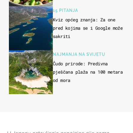
kuhanje
15 PITANJA
Kviz općeg znanja: Za one
pred kojima se i Google može
sakriti
NAJMANJA NA SVIJETU
Čudo prirode: Predivna
pješčana plaža na 100 metara
od mora