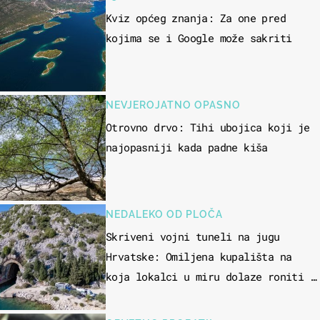
Kviz općeg znanja: Za one pred
kojima se i Google može sakriti
NEVJEROJATNO OPASNO
Otrovno drvo: Tihi ubojica koji je
najopasniji kada padne kiša
NEDALEKO OD PLOČA
Skriveni vojni tuneli na jugu
Hrvatske: Omiljena kupališta na
koja lokalci u miru dolaze roniti i
skakati u more