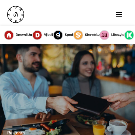
Dnevnik.hr
Vijesti
Sport
Showbizz
Lifestyle
Restoran