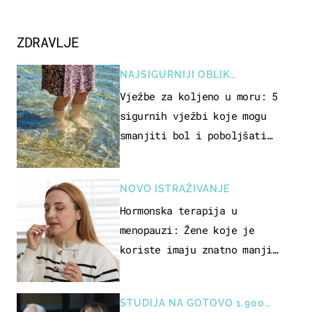
ZDRAVLJE
NAJSIGURNIJI OBLIK
REKREACIJE
Vježbe za koljeno u moru: 5
sigurnih vježbi koje mogu
smanjiti bol i poboljšati
pokretljivost
NOVO ISTRAŽIVANJE
Hormonska terapija u
menopauzi: Žene koje je
koriste imaju znatno manji
rizik od ovoga
STUDIJA NA GOTOVO 1.900