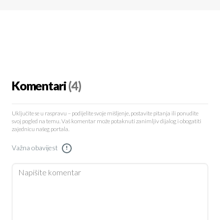
Komentari
(4)
Uključite se u raspravu – podijelite svoje mišljenje, postavite pitanja ili ponudite
svoj pogled na temu. Vaš komentar može potaknuti zanimljiv dijalog i obogatiti
zajednicu našeg portala.
Važna obavijest
!