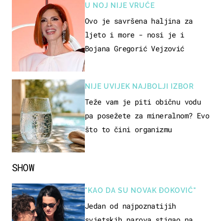
U NOJ NIJE VRUĆE
Ovo je savršena haljina za
ljeto i more - nosi je i
Bojana Gregorić Vejzović
NIJE UVIJEK NAJBOLJI IZBOR
Teže vam je piti običnu vodu
pa posežete za mineralnom? Evo
što to čini organizmu
SHOW
"KAO DA SU NOVAK ĐOKOVIĆ"
Jedan od najpoznatijih
svjetskih parova stigao na