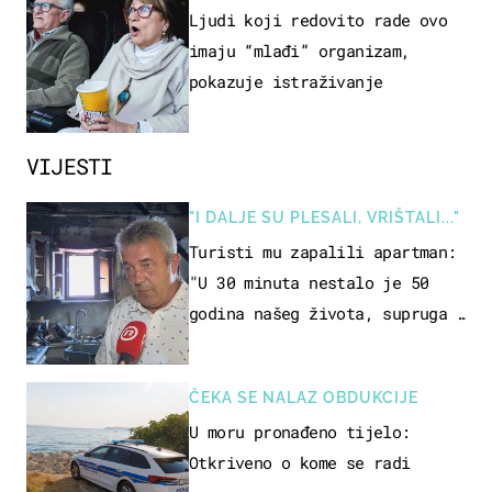
OSOBA
Ljudi koji redovito rade ovo
imaju “mlađi” organizam,
pokazuje istraživanje
VIJESTI
"I DALJE SU PLESALI, VRIŠTALI..."
Turisti mu zapalili apartman:
"U 30 minuta nestalo je 50
godina našeg života, supruga i
ja ne možemo oka sklopiti"
ČEKA SE NALAZ OBDUKCIJE
U moru pronađeno tijelo:
Otkriveno o kome se radi