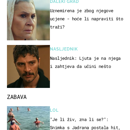
DALEKI GRAD
Uznemirena je zbog njegove
ucjene - hoće li napraviti što
traži?
NASLJEDNIK
Nasljednik: Ljuta je na njega
i zahtjeva da učini nešto
ZABAVA
LOL
"Je li živ, zna li se?":
Snimka s Jadrana postala hit,