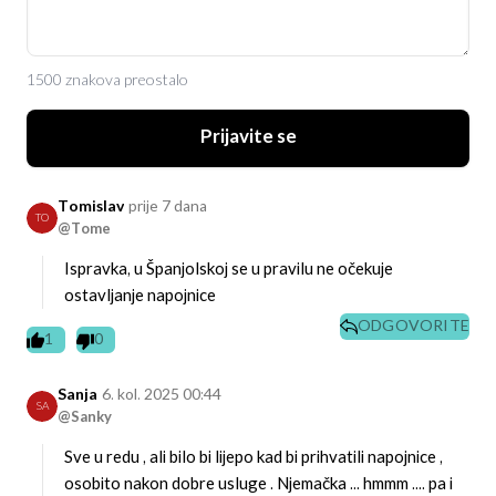
1500 znakova preostalo
Prijavite se
Tomislav
prije 7 dana
TO
@Tome
Ispravka, u Španjolskoj se u pravilu ne očekuje
ostavljanje napojnice
ODGOVORITE
1
0
Sanja
6. kol. 2025 00:44
SA
@Sanky
Sve u redu , ali bilo bi lijepo kad bi prihvatili napojnice ,
osobito nakon dobre usluge . Njemačka ... hmmm .... pa i