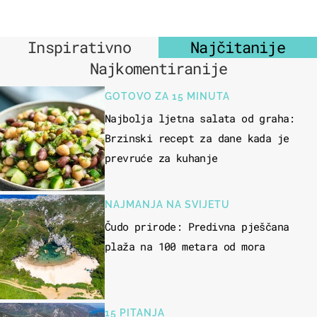
Inspirativno
Najčitanije
Najkomentiranije
GOTOVO ZA 15 MINUTA
Najbolja ljetna salata od graha:
Brzinski recept za dane kada je
prevruće za kuhanje
NAJMANJA NA SVIJETU
Čudo prirode: Predivna pješčana
plaža na 100 metara od mora
15 PITANJA