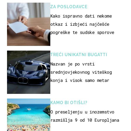
ZA POSLODAVCE
Kako ispravno dati nekome
otkaz i izbjeći najčešće
pogreške te sudske sporove
TREĆI UNIKATNI BUGATTI
Nazvan je po vrsti
srednjovjekovnog viteškog
konja i visok samo metar
KAMO BI OTIŠLI?
O preseljenju u inozemstvo
razmišlja 9 od 10 Europljana