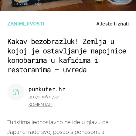
(Foto:Shutterstock)
ZANIMLJIVOSTI
#Jeste li znali
Kakav bezobrazluk! Zemlja u
kojoj je ostavljanje napojnice
konobarima u kafićima i
restoranima – uvreda
punkufer.hr
31.07.2026 07:37
KOMENTARI
Turistima jednostavno ne ide u glavu da
Japanci rade svoj posao s ponosom, a