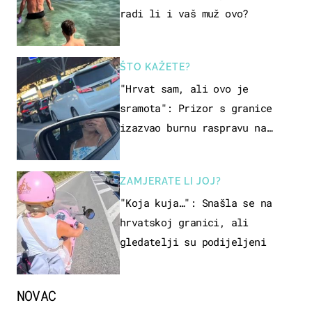
radi li i vaš muž ovo?
ŠTO KAŽETE?
"Hrvat sam, ali ovo je
sramota": Prizor s granice
izazvao burnu raspravu na
društvenim mrežama
ZAMJERATE LI JOJ?
"Koja kuja…": Snašla se na
hrvatskoj granici, ali
gledatelji su podijeljeni
NOVAC