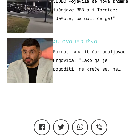
VIDEO Pojavila se nova snimka
tučnjave BBB-a i Torcide:
"Je*ote, pa ubit će ga!"
AU, OVO JE RUŽNO
Poznati analitičar popljuvao
Hrgovića: "Lako ga je
pogoditi, ne kreće se, ne
koristi noge..."