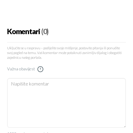
Komentari
(0)
Uključite se u raspravu – podijelite svoje mišljenje, postavite pitanja ili ponudite
svoj pogled na temu. Vaš komentar može potaknuti zanimljiv dijalog i obogatiti
zajednicu našeg portala.
Važna obavijest
!