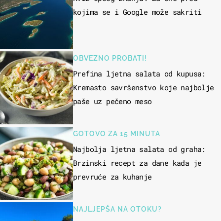
kojima se i Google može sakriti
OBVEZNO PROBATI!
Prefina ljetna salata od kupusa:
Kremasto savršenstvo koje najbolje
paše uz pečeno meso
GOTOVO ZA 15 MINUTA
Najbolja ljetna salata od graha:
Brzinski recept za dane kada je
prevruće za kuhanje
NAJLJEPŠA NA OTOKU?