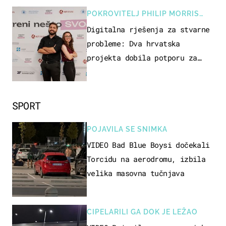
POKROVITELJ PHILIP MORRIS
ZAGREB
Digitalna rješenja za stvarne
probleme: Dva hrvatska
projekta dobila potporu za
razvoj
SPORT
POJAVILA SE SNIMKA
VIDEO Bad Blue Boysi dočekali
Torcidu na aerodromu, izbila
velika masovna tučnjava
CIPELARILI GA DOK JE LEŽAO