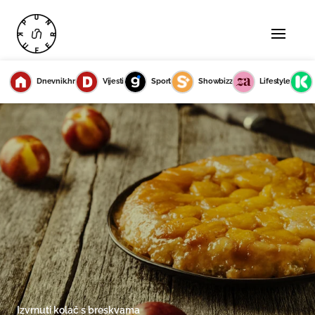
Dnevnik.hr
Vijesti
Sport
Showbizz
Lifestyle
Izvrnuti kolač s breskvama