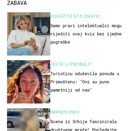
ZABAVA
POKAŽITE ŠTO ZNATE!
Samo pravi intelektualci mogu
riješiti ovaj kviz bez ijedne
pogreške
JESTE LI PROBALI?
Turisticu oduševila ponuda u
Primoštenu: "Oni su puno
pametniji od nas"
IMPRESIVNO!
Scena iz Srbije fascinirala
društvene mreže! Pogledajte