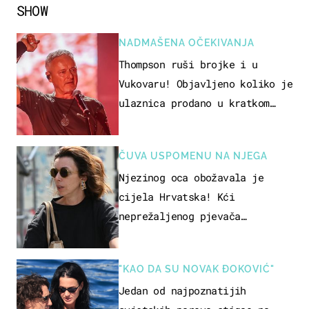
SHOW
NADMAŠENA OČEKIVANJA
Thompson ruši brojke i u
Vukovaru! Objavljeno koliko je
ulaznica prodano u kratkom
vremenu
ČUVA USPOMENU NA NJEGA
Njezinog oca obožavala je
cijela Hrvatska! Kći
neprežaljenog pjevača
projurila špicom na dva kotača
"KAO DA SU NOVAK ĐOKOVIĆ"
Jedan od najpoznatijih