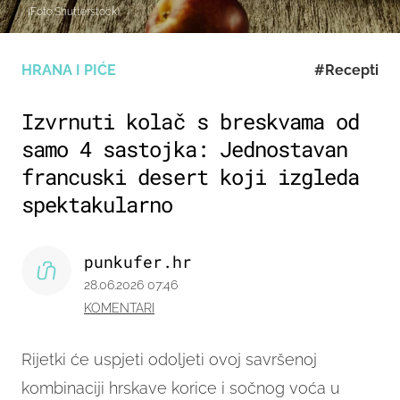
(Foto:Shutterstock)
HRANA I PIĆE
#Recepti
Izvrnuti kolač s breskvama od
samo 4 sastojka: Jednostavan
francuski desert koji izgleda
spektakularno
punkufer.hr
28.06.2026 07:46
KOMENTARI
Rijetki će uspjeti odoljeti ovoj savršenoj
kombinaciji hrskave korice i sočnog voća u