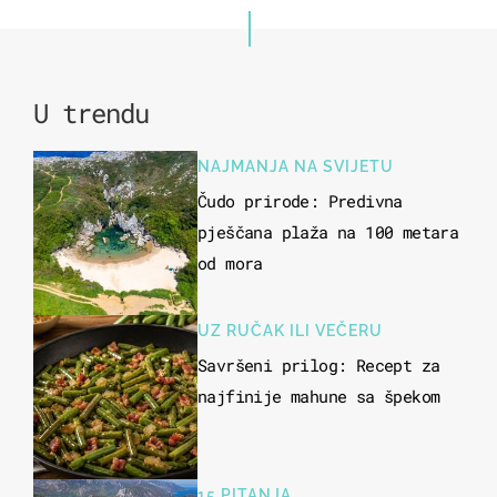
U trendu
NAJMANJA NA SVIJETU
Čudo prirode: Predivna
pješčana plaža na 100 metara
od mora
UZ RUČAK ILI VEČERU
Savršeni prilog: Recept za
najfinije mahune sa špekom
15 PITANJA