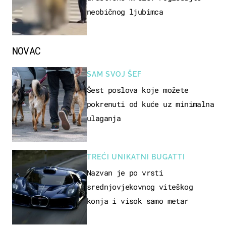
neobičnog ljubimca
NOVAC
SAM SVOJ ŠEF
Šest poslova koje možete
pokrenuti od kuće uz minimalna
ulaganja
TREĆI UNIKATNI BUGATTI
Nazvan je po vrsti
srednjovjekovnog viteškog
konja i visok samo metar