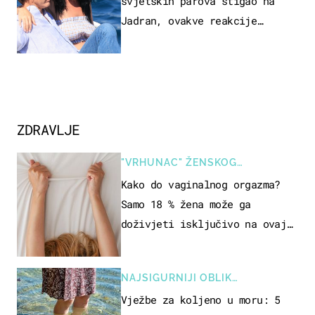
svjetskih parova stigao na
Jadran, ovakve reakcije
vjerojatno nisu očekivali
ZDRAVLJE
"VRHUNAC" ŽENSKOG
SEKSUALNOG ISKUSTVA
Kako do vaginalnog orgazma?
Samo 18 % žena može ga
doživjeti isključivo na ovaj
način
NAJSIGURNIJI OBLIK
REKREACIJE
Vježbe za koljeno u moru: 5