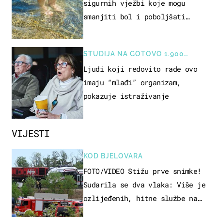
sigurnih vježbi koje mogu
smanjiti bol i poboljšati
pokretljivost
STUDIJA NA GOTOVO 1.900
OSOBA
Ljudi koji redovito rade ovo
imaju “mlađi” organizam,
pokazuje istraživanje
VIJESTI
KOD BJELOVARA
FOTO/VIDEO Stižu prve snimke!
Sudarila se dva vlaka: Više je
ozlijeđenih, hitne službe na
terenu