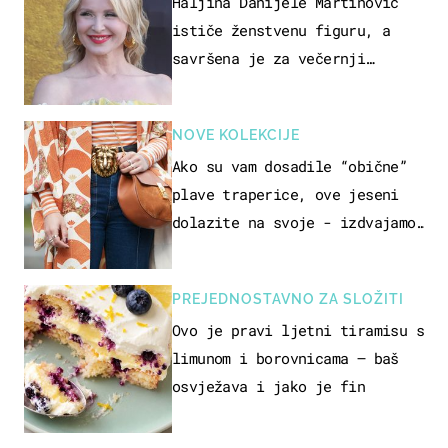
Haljina Danijele Martinović
ističe ženstvenu figuru, a
savršena je za večernji
izlazak na moru
NOVE KOLEKCIJE
Ako su vam dosadile “obične”
plave traperice, ove jeseni
dolazite na svoje - izdvajamo
15 hit modela
PREJEDNOSTAVNO ZA SLOŽITI
Ovo je pravi ljetni tiramisu s
limunom i borovnicama – baš
osvježava i jako je fin