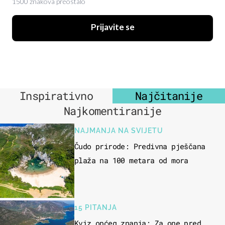
1500 znakova preostalo
Prijavite se
Inspirativno
Najčitanije
Najkomentiranije
NAJMANJA NA SVIJETU
Čudo prirode: Predivna pješčana
plaža na 100 metara od mora
15 PITANJA
Kviz općeg znanja: Za one pred