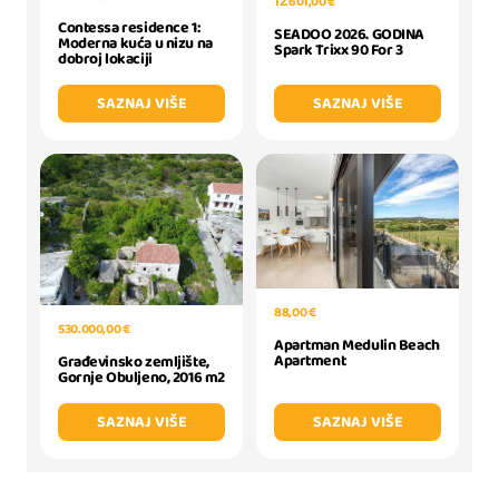
12.601,00 €
Contessa residence 1:
SEADOO 2026. GODINA
Moderna kuća u nizu na
Spark Trixx 90 For 3
dobroj lokaciji
SAZNAJ VIŠE
SAZNAJ VIŠE
88,00 €
530.000,00 €
Apartman Medulin Beach
Apartment
Građevinsko zemljište,
Gornje Obuljeno, 2016 m2
SAZNAJ VIŠE
SAZNAJ VIŠE