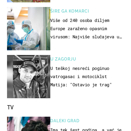
ŠIRE GA KOMARCI
Više od 240 osoba diljem
Europe zaraženo opasnim
virusom: Najviše slučajeva u
našem susjedstvu
U ZAGORJU
U teškoj nesreći poginuo
vatrogasac i motociklst
Matija: "Ostavio je trag"
TV
DALEKI GRAD
Ima tek šest godina, a već je