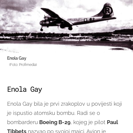
Enola Gay
(Foto: Profimedia)
Enola Gay
Enola Gay bila je prvi zrakoplov u povijesti koji
je ispustio atomsku bombu. Radi se o
bombarderu
Boeing B-29
, kojeg je pilot
Paul
Tibbets
nazvao po svojoj majci. Avion je