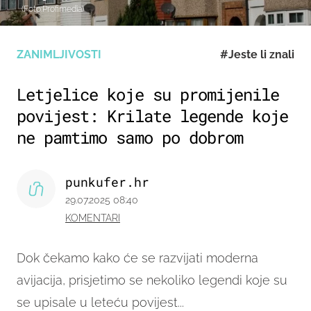
(Foto:Profimedia)
ZANIMLJIVOSTI
#Jeste li znali
Letjelice koje su promijenile
povijest: Krilate legende koje
ne pamtimo samo po dobrom
punkufer.hr
29.07.2025 08:40
KOMENTARI
Dok čekamo kako će se razvijati moderna
avijacija, prisjetimo se nekoliko legendi koje su
se upisale u leteću povijest...