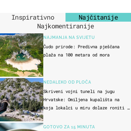
Inspirativno
Najčitanije
Najkomentiranije
NAJMANJA NA SVIJETU
Čudo prirode: Predivna pješčana
plaža na 100 metara od mora
NEDALEKO OD PLOČA
Skriveni vojni tuneli na jugu
Hrvatske: Omiljena kupališta na
koja lokalci u miru dolaze roniti i
skakati u more
GOTOVO ZA 15 MINUTA