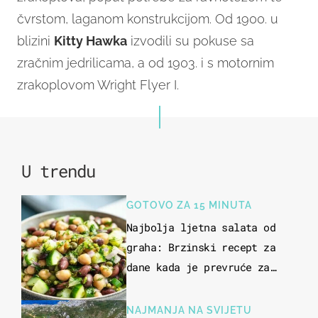
čvrstom, laganom konstrukcijom. Od 1900. u
blizini
Kitty Hawka
izvodili su pokuse sa
zračnim jedrilicama, a od 1903. i s motornim
zrakoplovom Wright Flyer I.
U trendu
GOTOVO ZA 15 MINUTA
Najbolja ljetna salata od
graha: Brzinski recept za
dane kada je prevruće za
kuhanje
NAJMANJA NA SVIJETU