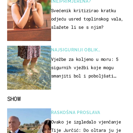
(NE)PRIMJERENA?
Svećenik kritizirao kratku
odjeću usred toplinskog vala,
slažete li se s njim?
NAJSIGURNIJI OBLIK
REKREACIJE
Vježbe za koljeno u moru: 5
sigurnih vježbi koje mogu
smanjiti bol i poboljšati
pokretljivost
SHOW
RASKOŠNA PROSLAVA
Ovako je izgledalo vjenčanje
Tije Jurčić: Do oltara ju je