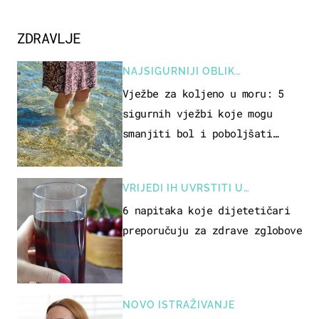
ZDRAVLJE
NAJSIGURNIJI OBLIK
REKREACIJE
Vježbe za koljeno u moru: 5
sigurnih vježbi koje mogu
smanjiti bol i poboljšati
pokretljivost
VRIJEDI IH UVRSTITI U
PREHRANU
6 napitaka koje dijetetičari
preporučuju za zdrave zglobove
NOVO ISTRAŽIVANJE