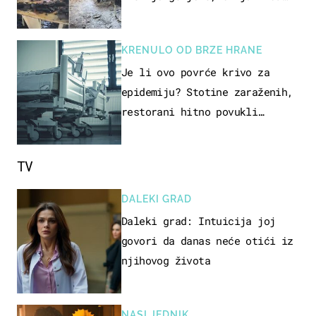
se, pili i pokazivali mi
srednji prst"
KRENULO OD BRZE HRANE
Je li ovo povrće krivo za
epidemiju? Stotine zaraženih,
restorani hitno povukli
proizvod
TV
DALEKI GRAD
Daleki grad: Intuicija joj
govori da danas neće otići iz
njihovog života
NASLJEDNIK