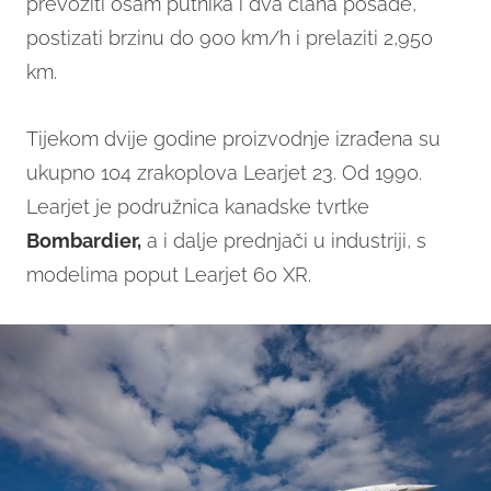
prevoziti osam putnika i dva člana posade,
postizati brzinu do 900 km/h i prelaziti 2,950
km.
Tijekom dvije godine proizvodnje izrađena su
ukupno 104 zrakoplova Learjet 23. Od 1990.
Learjet je podružnica kanadske tvrtke
Bombardier,
a i dalje prednjači u industriji, s
modelima poput Learjet 60 XR.