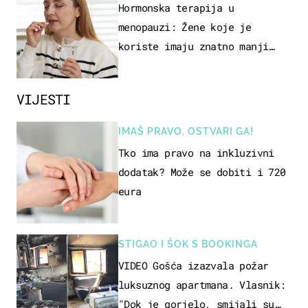
Hormonska terapija u
menopauzi: Žene koje je
koriste imaju znatno manji
rizik od ovoga
VIJESTI
IMAŠ PRAVO, OSTVARI GA!
Tko ima pravo na inkluzivni
dodatak? Može se dobiti i 720
eura
STIGAO I ŠOK S BOOKINGA
VIDEO Gošća izazvala požar
luksuznog apartmana. Vlasnik:
"Dok je gorjelo, smijali su