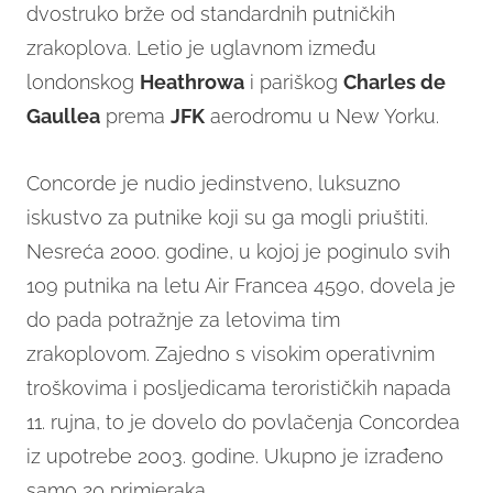
dvostruko brže od standardnih putničkih
zrakoplova. Letio je uglavnom između
londonskog
Heathrowa
i pariškog
Charles de
Gaullea
prema
JFK
aerodromu u New Yorku.
Concorde je nudio jedinstveno, luksuzno
iskustvo za putnike koji su ga mogli priuštiti.
Nesreća 2000. godine, u kojoj je poginulo svih
109 putnika na letu Air Francea 4590, dovela je
do pada potražnje za letovima tim
zrakoplovom. Zajedno s visokim operativnim
troškovima i posljedicama terorističkih napada
11. rujna, to je dovelo do povlačenja Concordea
iz upotrebe 2003. godine. Ukupno je izrađeno
samo 20 primjeraka.