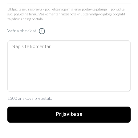
Uključite se u raspravu – podijelite svoje mišljenje, postavite pitanja ili ponudite
svoj pogled na temu. Vaš komentar može potaknuti zanimljiv dijalog i obogatiti
zajednicu našeg portala.
Važna obavijest
!
1500 znakova preostalo
Prijavite se