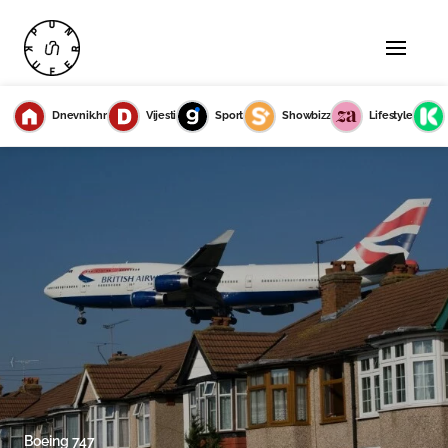
Dnevnik.hr
Vijesti
Sport
Showbizz
Lifestyle
Boeing 747