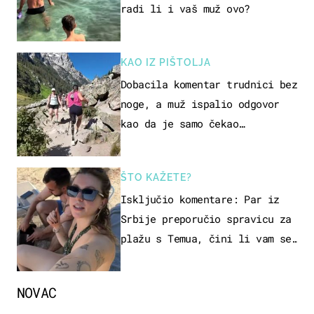
radi li i vaš muž ovo?
KAO IZ PIŠTOLJA
Dobacila komentar trudnici bez
noge, a muž ispalio odgovor
kao da je samo čekao…
ŠTO KAŽETE?
Isključio komentare: Par iz
Srbije preporučio spravicu za
plažu s Temua, čini li vam se
ovo sigurnim?
NOVAC