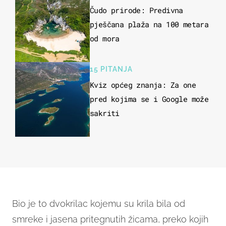
Čudo prirode: Predivna
pješčana plaža na 100 metara
od mora
15 PITANJA
Kviz općeg znanja: Za one
pred kojima se i Google može
sakriti
Bio je to dvokrilac kojemu su krila bila od
smreke i jasena pritegnutih žicama, preko kojih