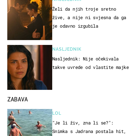
Želi da njih troje sretno
žive, a nije ni svjesna da ga
je odavno izgubila
NASLJEDNIK
Nasljednik: Nije očekivala
takve uvrede od vlastite majke
ZABAVA
LOL
"Je li živ, zna li se?":
Snimka s Jadrana postala hit,