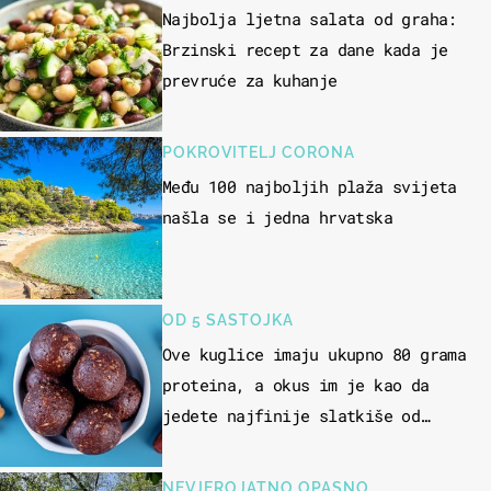
Najbolja ljetna salata od graha:
Brzinski recept za dane kada je
prevruće za kuhanje
POKROVITELJ CORONA
Među 100 najboljih plaža svijeta
našla se i jedna hrvatska
OD 5 SASTOJKA
Ove kuglice imaju ukupno 80 grama
proteina, a okus im je kao da
jedete najfinije slatkiše od
čokolade
NEVJEROJATNO OPASNO