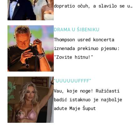
dopratio očuh, a slavilo se uz
Olivera i Rozgu
DRAMA U ŠIBENIKU
Thompson usred koncerta
iznenada prekinuo pjesmu:
"Zovite hitnu!"
"UUUUUUFFFF"
Vau, koje noge! Ružičasti
badić istaknuo je najbolje
adute Maje Šuput