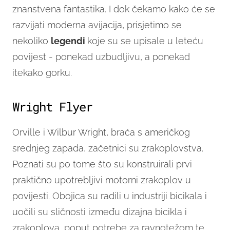
znanstvena fantastika. I dok čekamo kako će se
razvijati moderna avijacija, prisjetimo se
nekoliko
legendi
koje su se upisale u leteću
povijest - ponekad uzbudljivu, a ponekad
itekako gorku.
Wright Flyer
Orville i Wilbur Wright, braća s američkog
srednjeg zapada, začetnici su zrakoplovstva.
Poznati su po tome što su konstruirali prvi
praktično upotrebljivi motorni zrakoplov u
povijesti. Obojica su radili u industriji bicikala i
uočili su sličnosti između dizajna bicikla i
zrakoplova, poput potrebe za ravnotežom te