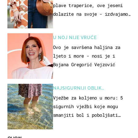
plave traperice, ove jeseni
dolazite na svoje - izdvajamo
15 hit modela
U NOJ NIJE VRUĆE
Ovo je savršena haljina za
ljeto i more - nosi je i
Bojana Gregorić Vejzović
NAJSIGURNIJI OBLIK
REKREACIJE
Vježbe za koljeno u moru: 5
sigurnih vježbi koje mogu
smanjiti bol i poboljšati
pokretljivost