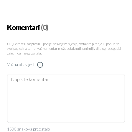
Komentari
(0)
Uključite se u raspravu – podijelite svoje mišljenje, postavite pitanja ili ponudite
svoj pogled na temu. Vaš komentar može potaknuti zanimljiv dijalog i obogatiti
zajednicu našeg portala.
Važna obavijest
!
1500 znakova preostalo