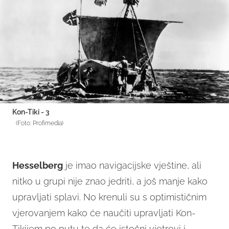
Kon-Tiki - 3
(Foto: Profimedia)
Hesselberg
je imao navigacijske vještine, ali
nitko u grupi nije znao jedriti, a još manje kako
upravljati splavi. No krenuli su s optimističnim
vjerovanjem kako će naučiti upravljati Kon-
Tikijem po putu te da će istočni vjetrovi i