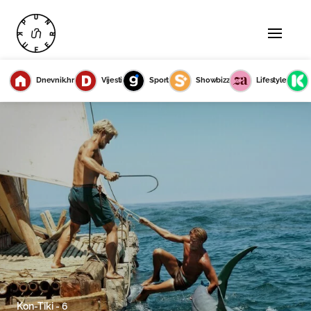
Dnevnik.hr
Vijesti
Sport
Showbizz
Lifestyle
Kon-Tiki - 6