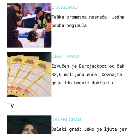
U ZAGORJU
Teška prometna nesreća! Jedna
osoba poginula
ČESTITAMO!
Izvučen je Eurojackpot od čak
32,6 milijuna eura: Doznajte
gdje idu bogati dobitci u
Hrvatskoj
TV
DALEKI GRAD
Daleki grad: Jako je ljuta jer