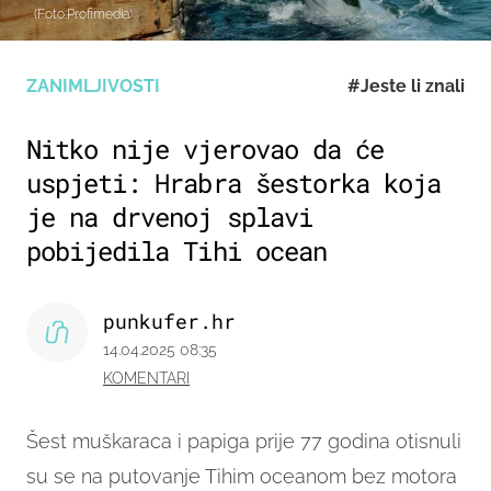
(Foto:Profimedia)
ZANIMLJIVOSTI
#Jeste li znali
Nitko nije vjerovao da će
uspjeti: Hrabra šestorka koja
je na drvenoj splavi
pobijedila Tihi ocean
punkufer.hr
14.04.2025 08:35
KOMENTARI
Šest muškaraca i papiga prije 77 godina otisnuli
su se na putovanje Tihim oceanom bez motora