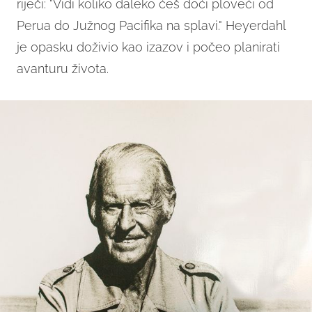
riječi: "Vidi koliko daleko ćeš doći ploveći od
Perua do Južnog Pacifika na splavi." Heyerdahl
je opasku doživio kao izazov i počeo planirati
avanturu života.