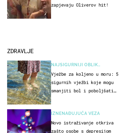
zapjevaju Oliverov hit!
ZDRAVLJE
NAJSIGURNIJI OBLIK
REKREACIJE
Vježbe za koljeno u moru: 5
sigurnih vježbi koje mogu
smanjiti bol i poboljšati
pokretljivost
IZNENAĐUJUĆA VEZA
Novo istraživanje otkriva
zašto osobe s depresijom