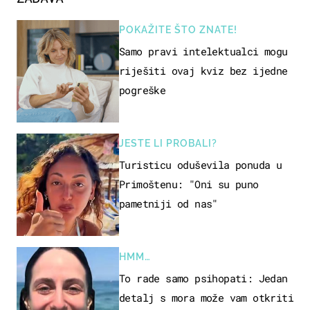
POKAŽITE ŠTO ZNATE!
Samo pravi intelektualci mogu
riješiti ovaj kviz bez ijedne
pogreške
JESTE LI PROBALI?
Turisticu oduševila ponuda u
Primoštenu: "Oni su puno
pametniji od nas"
HMM…
To rade samo psihopati: Jedan
detalj s mora može vam otkriti