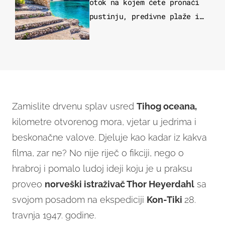
otok na kojem ćete pronaći
pustinju, predivne plaže i
uzbudljivu hranu
Zamislite drvenu splav usred
Tihog oceana,
kilometre otvorenog mora, vjetar u jedrima i
beskonačne valove. Djeluje kao kadar iz kakva
filma, zar ne? No nije riječ o fikciji, nego o
hrabroj i pomalo ludoj ideji koju je u praksu
proveo
norveški istraživač Thor Heyerdahl
sa
svojom posadom na ekspediciji
Kon-Tiki
28.
travnja 1947. godine.