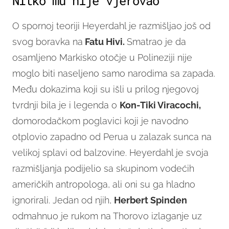
NItko mu nije vjerovao
O spornoj teoriji Heyerdahl je razmišljao još od
svog boravka na
Fatu Hivi.
Smatrao je da
osamljeno Markisko otočje u Polineziji nije
moglo biti naseljeno samo narodima sa zapada.
Među dokazima koji su išli u prilog njegovoj
tvrdnji bila je i legenda o
Kon-Tiki Viracochi,
domorodačkom poglavici koji je navodno
otplovio zapadno od Perua u zalazak sunca na
velikoj splavi od balzovine. Heyerdahl je svoja
razmišljanja podijelio sa skupinom vodećih
američkih antropologa, ali oni su ga hladno
ignorirali. Jedan od njih,
Herbert Spinden
odmahnuo je rukom na Thorovo izlaganje uz