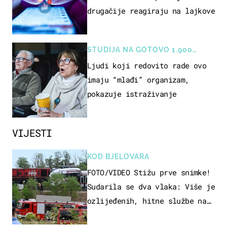
drugačije reagiraju na lajkove
STUDIJA NA GOTOVO 1.900
OSOBA
Ljudi koji redovito rade ovo
imaju “mlađi” organizam,
pokazuje istraživanje
VIJESTI
KOD BJELOVARA
FOTO/VIDEO Stižu prve snimke!
Sudarila se dva vlaka: Više je
ozlijeđenih, hitne službe na
terenu