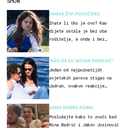
SHOW
DANAS ŽIVI POVUČENO
Znate li tko je ovo? Kao
dijete ostala je bez oba
roditelja, a onda i bez
milijuna koje je trebala
naslijediti
"KAO DA SU NOVAK ĐOKOVIĆ"
Jedan od najpoznatijih
svjetskih parova stigao na
Jadran, ovakve reakcije
vjerojatno nisu očekivali
SAMO DOBRA PISMA
Poslušajte kako to zvuči kad
Nina Badrić i Jakov Jozinović