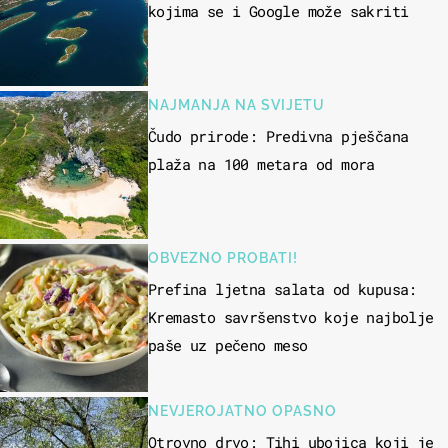
kojima se i Google može sakriti
NAJMANJA NA SVIJETU
Čudo prirode: Predivna pješčana
plaža na 100 metara od mora
OBVEZNO PROBATI!
Prefina ljetna salata od kupusa:
Kremasto savršenstvo koje najbolje
paše uz pečeno meso
NEVJEROJATNO OPASNO
Otrovno drvo: Tihi ubojica koji je