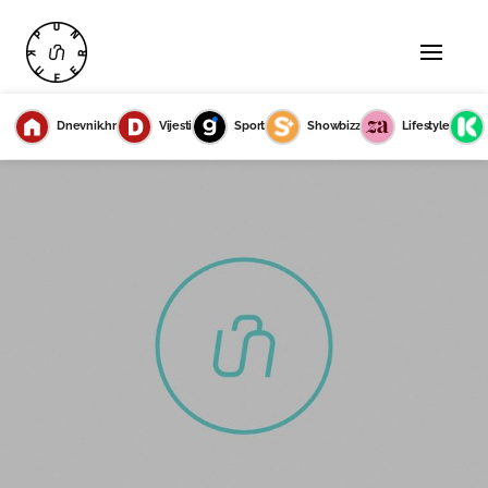
Dnevnik.hr
Vijesti
Sport
Showbizz
Lifestyle