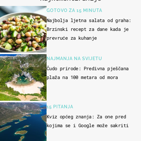
GOTOVO ZA 15 MINUTA
Najbolja ljetna salata od graha:
Brzinski recept za dane kada je
prevruće za kuhanje
NAJMANJA NA SVIJETU
Čudo prirode: Predivna pješčana
plaža na 100 metara od mora
15 PITANJA
Kviz općeg znanja: Za one pred
kojima se i Google može sakriti