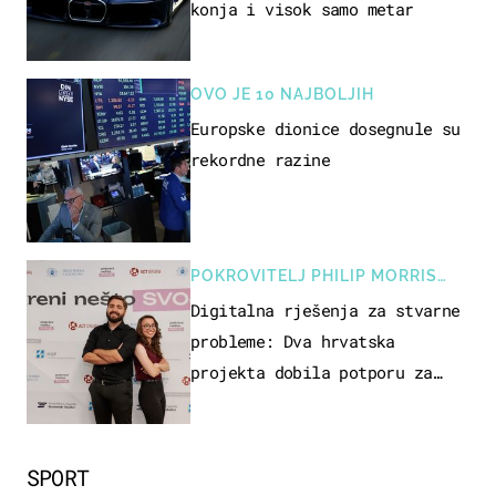
konja i visok samo metar
OVO JE 10 NAJBOLJIH
Europske dionice dosegnule su
rekordne razine
POKROVITELJ PHILIP MORRIS
ZAGREB
Digitalna rješenja za stvarne
probleme: Dva hrvatska
projekta dobila potporu za
razvoj
SPORT