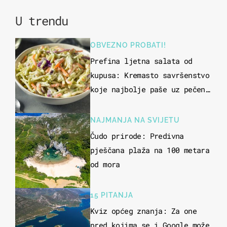
U trendu
OBVEZNO PROBATI!
Prefina ljetna salata od
kupusa: Kremasto savršenstvo
koje najbolje paše uz pečeno
meso
NAJMANJA NA SVIJETU
Čudo prirode: Predivna
pješčana plaža na 100 metara
od mora
15 PITANJA
Kviz općeg znanja: Za one
pred kojima se i Google može