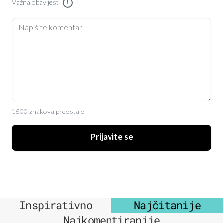
Važna obavijest
!
1500 znakova preostalo
Prijavite se
Inspirativno
Najčitanije
Najkomentiranije