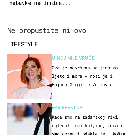
nabavke namirnica...
Ne propustite ni ovo
LIFESTYLE
U NOJ NIJE VRUĆE
Ovo je savršena haljina za
ljeto i more - nosi je i
Bojana Gregorić Vejzović
BAŠ EFEKTNA
Kada smo na zadarskoj rivi
ugledali ovu haljinu, morali
smo doznati odakle je – košta