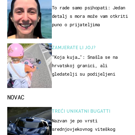
To rade samo psihopati: Jedan
detalj s mora može vam otkriti
puno o prijateljima
ZAMJERATE LI JOJ?
"Koja kuja…": Snašla se na
hrvatskoj granici, ali
gledatelji su podijeljeni
NOVAC
TREĆI UNIKATNI BUGATTI
Nazvan je po vrsti
srednjovjekovnog viteškog