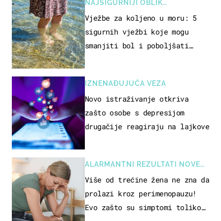
NAJSIGURNIJI OBLIK
REKREACIJE
Vježbe za koljeno u moru: 5
sigurnih vježbi koje mogu
smanjiti bol i poboljšati
pokretljivost
IZNENAĐUJUĆA VEZA
Novo istraživanje otkriva
zašto osobe s depresijom
drugačije reagiraju na lajkove
ALARMANTNI REZULTATI NOVE
STUDIJE
Više od trećine žena ne zna da
prolazi kroz perimenopauzu!
Evo zašto su simptomi toliko
zbunjujući