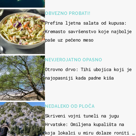
OBVEZNO PROBATI!
Prefina ljetna salata od kupusa:
Kremasto savršenstvo koje najbolje
paše uz pečeno meso
NEVJEROJATNO OPASNO
Otrovno drvo: Tihi ubojica koji je
najopasniji kada padne kiša
NEDALEKO OD PLOČA
Skriveni vojni tuneli na jugu
Hrvatske: Omiljena kupališta na
koja lokalci u miru dolaze roniti i