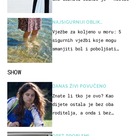
samo 18 eura
NAJSIGURNIJI OBLIK
REKREACIJE
Vježbe za koljeno u moru: 5
sigurnih vježbi koje mogu
smanjiti bol i poboljšati
pokretljivost
SHOW
DANAS ŽIVI POVUČENO
Znate li tko je ovo? Kao
dijete ostala je bez oba
roditelja, a onda i bez
milijuna koje je trebala
naslijediti
OPET PROBLEMI