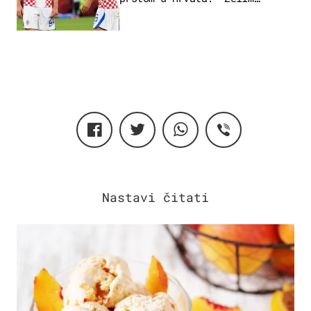
njega!"