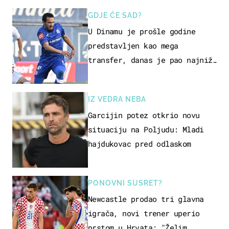
GDJE ĆE SAD?
U Dinamu je prošle godine
predstavljen kao mega
transfer, danas je pao najniže
u karijeri
IZ VEDRA NEBA
Garcijin potez otkrio novu
situaciju na Poljudu: Mladi
hajdukovac pred odlaskom
PONOVNI SUSRET?
Newcastle prodao tri glavna
igrača, novi trener uperio
prstom u Hrvata: "Želim