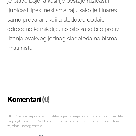
je plave boje, a kasnije postaje ružičast i
ljubičast. Ipak, neki smatraju kako je Linares
samo prevarant koji u sladoled dodaje
određene kemikalije, no bilo kako bilo protiv
lizanja ovakvog jednog sladoleda ne bismo
imali ništa.
Komentari
(0)
Uključite se u raspravu – podijelite svoje mišljenje, postavite pitanja ili ponudite
svoj pogled na temu. Vaš komentar može potaknuti zanimljiv dijalog i obogatiti
zajednicu našeg portala.