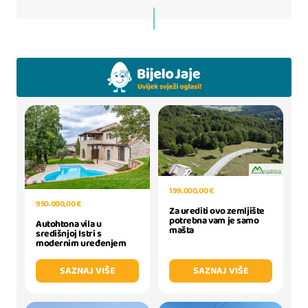
199.000,00 €
950.000,00 €
Za urediti ovo zemljište
potrebna vam je samo
Autohtona vila u
mašta
središnjoj Istri s
modernim uređenjem
SAZNAJ VIŠE
SAZNAJ VIŠE