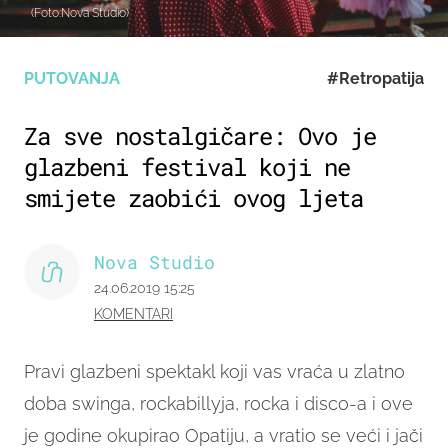
(Foto:Nova Studio)
PUTOVANJA
#Retropatija
Za sve nostalgičare: Ovo je
glazbeni festival koji ne
smijete zaobići ovog ljeta
Nova Studio
24.06.2019 15:25
KOMENTARI
Pravi glazbeni spektakl koji vas vraća u zlatno
doba swinga, rockabillyja, rocka i disco-a i ove
je godine okupirao Opatiju, a vratio se veći i jači