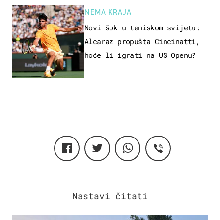
NEMA KRAJA
Novi šok u teniskom svijetu:
Alcaraz propušta Cincinatti,
hoće li igrati na US Openu?