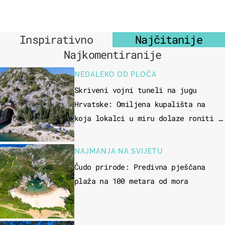
Inspirativno
Najčitanije
Najkomentiranije
NEDALEKO OD PLOČA
Skriveni vojni tuneli na jugu
Hrvatske: Omiljena kupališta na
koja lokalci u miru dolaze roniti i
skakati u more
NAJMANJA NA SVIJETU
Čudo prirode: Predivna pješčana
plaža na 100 metara od mora