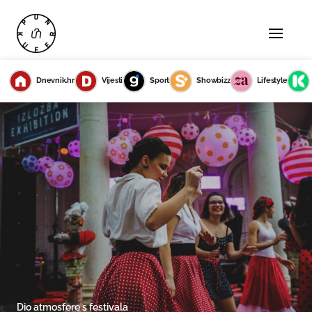
Dnevnik.hr
Vijesti
Sport
Showbizz
Lifestyle
Dio atmosfere s festivala