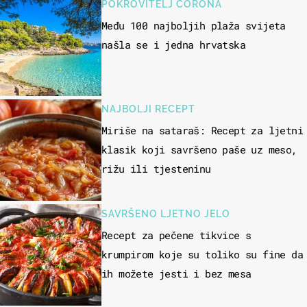
POKROVITELJ CORONA
Među 100 najboljih plaža svijeta
našla se i jedna hrvatska
NAJBOLJI RECEPT
Miriše na sataraš: Recept za ljetni
klasik koji savršeno paše uz meso,
rižu ili tjesteninu
SAVRŠENO LJETNO JELO
Recept za pečene tikvice s
krumpirom koje su toliko su fine da
ih možete jesti i bez mesa