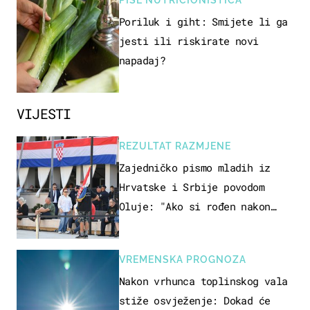
Poriluk i giht: Smijete li ga
jesti ili riskirate novi
napadaj?
VIJESTI
REZULTAT RAZMJENE
Zajedničko pismo mladih iz
Hrvatske i Srbije povodom
Oluje: "Ako si rođen nakon
'95..."
VREMENSKA PROGNOZA
Nakon vrhunca toplinskog vala
stiže osvježenje: Dokad će