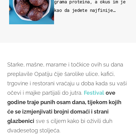
grama proteina, a okus im je
kao da jedete najfinije
slatkiše od čokolade
Starke, mašne, marame i točkice ovih su dana
preplavile Opatiju čije šarolike ulice, kafići,
trgovine i restorani vraćaju u doba kada su vaši
očevi i majke partijali do jutra.
Festival
ove
godine traje punih osam dana, tijekom kojih
će se izmjenjivati brojni domaći i strani
glazbenici
sve s ciljem kako bi oživili duh
dvadesetog stoljeća.