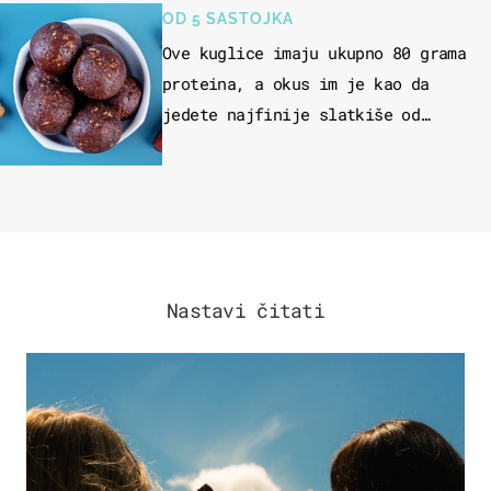
OD 5 SASTOJKA
Ove kuglice imaju ukupno 80 grama
proteina, a okus im je kao da
jedete najfinije slatkiše od
čokolade
Nastavi čitati
ZDRAVLJE & PREHRANA