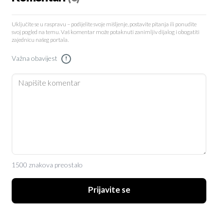
Uključite se u raspravu – podijelite svoje mišljenje, postavite pitanja ili ponudite
svoj pogled na temu. Vaš komentar može potaknuti zanimljiv dijalog i obogatiti
zajednicu našeg portala.
Važna obavijest
!
1500 znakova preostalo
Prijavite se