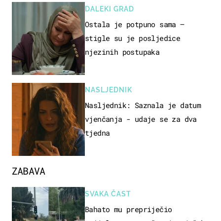
DALEKI GRAD
Ostala je potpuno sama –
stigle su je posljedice
njezinih postupaka
NASLJEDNIK
Nasljednik: Saznala je datum
vjenčanja - udaje se za dva
tjedna
ZABAVA
SVAKA ČAST
Bahato mu prepriječio