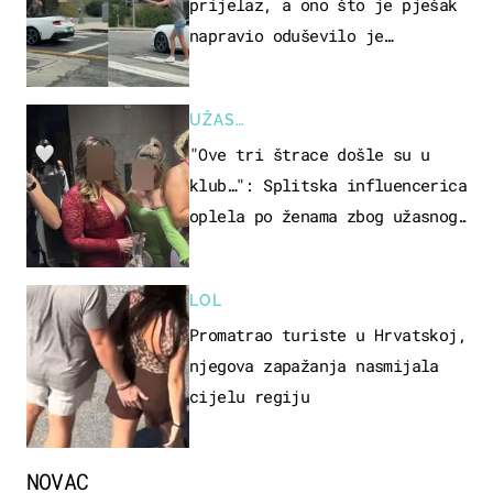
prijelaz, a ono što je pješak
napravio oduševilo je
društvene mreže
UŽAS…
"Ove tri štrace došle su u
klub…": Splitska influencerica
oplela po ženama zbog užasnog
ponašanja
LOL
Promatrao turiste u Hrvatskoj,
njegova zapažanja nasmijala
cijelu regiju
NOVAC