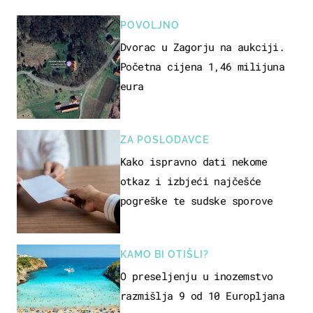
POVOLJNO
Dvorac u Zagorju na aukciji.
Početna cijena 1,46 milijuna
eura
ZA POSLODAVCE
Kako ispravno dati nekome
otkaz i izbjeći najčešće
pogreške te sudske sporove
KAMO BI OTIŠLI?
O preseljenju u inozemstvo
razmišlja 9 od 10 Europljana