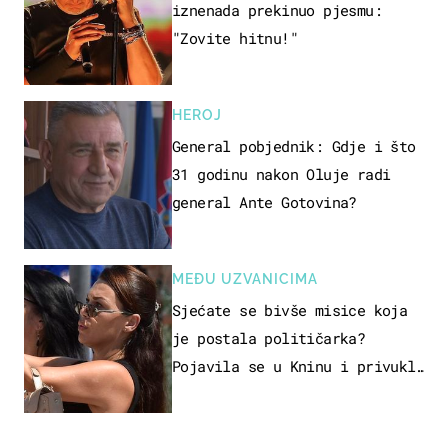
iznenada prekinuo pjesmu:
"Zovite hitnu!"
HEROJ
General pobjednik: Gdje i što
31 godinu nakon Oluje radi
general Ante Gotovina?
MEĐU UZVANICIMA
Sjećate se bivše misice koja
je postala političarka?
Pojavila se u Kninu i privukla
pažnju