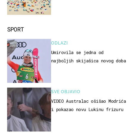
SPORT
ODLAZI
Umirovila se jedna od
najboljih skijašica novog doba
SVE OBJAVIO
VIDEO Australac ošišao Modrića
i pokazao novu Lukinu frizuru