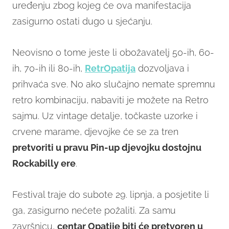
uređenju zbog kojeg će ova manifestacija
zasigurno ostati dugo u sjećanju.
Neovisno o tome jeste li obožavatelj 50-ih, 60-
ih, 70-ih ili 80-ih,
RetrOpatija
dozvoljava i
prihvaća sve. No ako slučajno nemate spremnu
retro kombinaciju, nabaviti je možete na Retro
sajmu. Uz vintage detalje, točkaste uzorke i
crvene marame, djevojke će se za tren
pretvoriti u pravu Pin-up djevojku dostojnu
Rockabilly ere
.
Festival traje do subote 29. lipnja, a posjetite li
ga, zasigurno nećete požaliti. Za samu
završnicu,
centar Opatije biti će pretvoren u