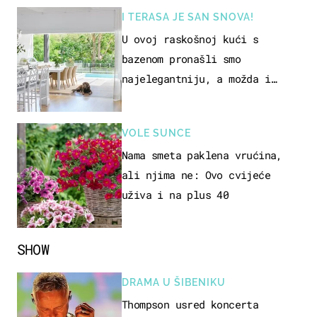
I TERASA JE SAN SNOVA!
U ovoj raskošnoj kući s
bazenom pronašli smo
najelegantniju, a možda i
najljepšu bijelu kuhinju
VOLE SUNCE
Nama smeta paklena vrućina,
ali njima ne: Ovo cvijeće
uživa i na plus 40
SHOW
DRAMA U ŠIBENIKU
Thompson usred koncerta