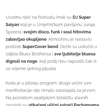
Uvodnu riječ na festivalu imali su
DJ Super
Saiyan
koji je u Umjetničkom paviljonu Juraja
Šporera,
svojim disco, funk i soul hitovima
zabavljao okupljene
. Atmosferu je nastavio
podizati
SuperCover bend
. Dečki su uskočili u
odjela Blues Brothersa i
sve ljubitelje bluesa
dignuli na noge
, koji podij nisu napustili čak ni
za vrijeme ljetnog pljuska.
Kada je u pitanju program, druga večer ove
manifestacije nije nimalo zaostajala za prvom.
Na poznatom opatijskom šetalištu slavnih
zasvirali su
otkačeni ulični svirači Pachamama