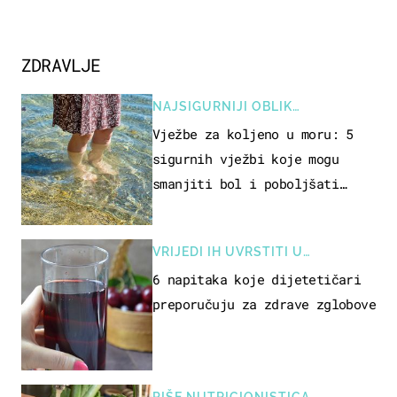
ZDRAVLJE
NAJSIGURNIJI OBLIK
REKREACIJE
Vježbe za koljeno u moru: 5
sigurnih vježbi koje mogu
smanjiti bol i poboljšati
pokretljivost
VRIJEDI IH UVRSTITI U
PREHRANU
6 napitaka koje dijetetičari
preporučuju za zdrave zglobove
PIŠE NUTRICIONISTICA