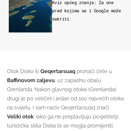
Kviz općeg znanja: Za one
pred kojima se i Google može
sakriti
Otok Disko ili
Qeqertarsuaq
pronaći ćete u
Baffinovom zaljevu
, uz zapadnu obalu
Grenlanda. Nakon glavnog otoka (Grenlanda)
drugi je po veličini i jedan od 100 najvećih otoka
na svijetu. I sam naziv Qeqertarsuaq znači
Veliki otok
. Iako ga ne preplavljuju posjetitelji,
turistička slika Diska bi se mogla promijeniti,