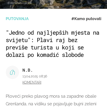
(Foto:Shutterstock)
PUTOVANJA
#Kamo putovati
"Jedno od najljepših mjesta na
svijetu": Plavi raj bez
previše turista u koji se
dolazi po komadić slobode
N.B.
13.04.2025 08:36
KOMENTARI
Ploveći preko plavog mora sa zapadne obale
Grenlanda, na vidiku se pojavljuje bujni zeleni