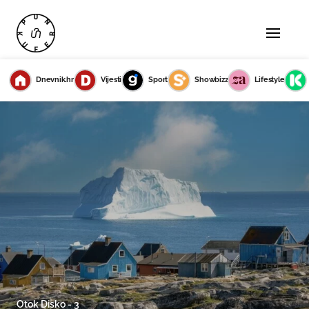
Dnevnik.hr
Vijesti
Sport
Showbizz
Lifestyle
Otok Disko - 3