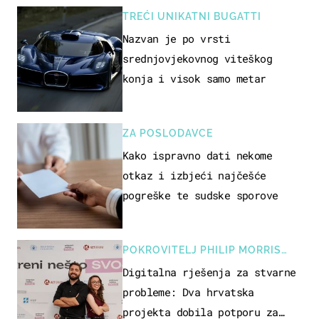
TREĆI UNIKATNI BUGATTI
Nazvan je po vrsti
srednjovjekovnog viteškog
konja i visok samo metar
ZA POSLODAVCE
Kako ispravno dati nekome
otkaz i izbjeći najčešće
pogreške te sudske sporove
POKROVITELJ PHILIP MORRIS
ZAGREB
Digitalna rješenja za stvarne
probleme: Dva hrvatska
projekta dobila potporu za