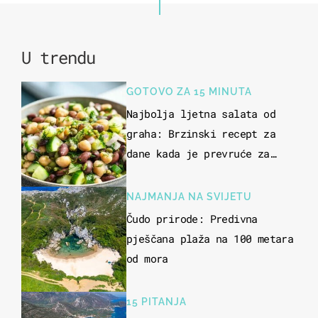
U trendu
GOTOVO ZA 15 MINUTA
Najbolja ljetna salata od
graha: Brzinski recept za
dane kada je prevruće za
kuhanje
NAJMANJA NA SVIJETU
Čudo prirode: Predivna
pješčana plaža na 100 metara
od mora
15 PITANJA