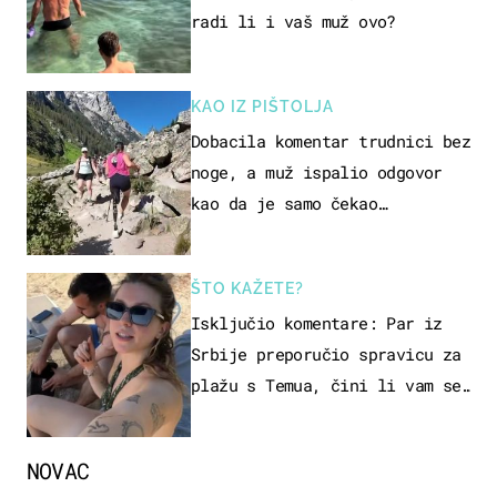
radi li i vaš muž ovo?
KAO IZ PIŠTOLJA
Dobacila komentar trudnici bez
noge, a muž ispalio odgovor
kao da je samo čekao…
ŠTO KAŽETE?
Isključio komentare: Par iz
Srbije preporučio spravicu za
plažu s Temua, čini li vam se
ovo sigurnim?
NOVAC