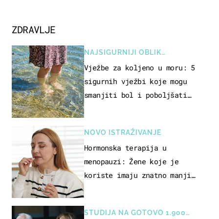
ZDRAVLJE
NAJSIGURNIJI OBLIK
REKREACIJE
Vježbe za koljeno u moru: 5
sigurnih vježbi koje mogu
smanjiti bol i poboljšati
pokretljivost
NOVO ISTRAŽIVANJE
Hormonska terapija u
menopauzi: Žene koje je
koriste imaju znatno manji
rizik od ovoga
STUDIJA NA GOTOVO 1.900