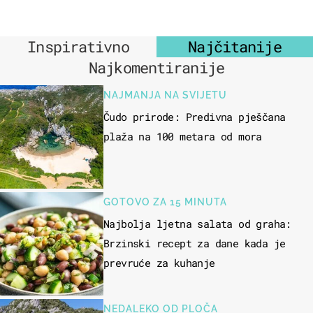
Inspirativno
Najčitanije
Najkomentiranije
NAJMANJA NA SVIJETU
Čudo prirode: Predivna pješčana
plaža na 100 metara od mora
GOTOVO ZA 15 MINUTA
Najbolja ljetna salata od graha:
Brzinski recept za dane kada je
prevruće za kuhanje
NEDALEKO OD PLOČA