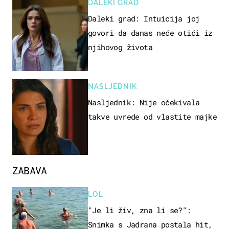
DALEKI GRAD
Daleki grad: Intuicija joj
govori da danas neće otići iz
njihovog života
NASLJEDNIK
Nasljednik: Nije očekivala
takve uvrede od vlastite majke
ZABAVA
LOL
"Je li živ, zna li se?":
Snimka s Jadrana postala hit,