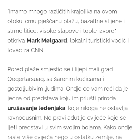
"Imamo mnogo različitih krajolika na ovom
otoku: crnu pješčanu plažu, bazaltne stijene i
strme litice, visoke slapove i tople izvore“,
otkriva
Mark Mølgaard
, lokalni turistički vodič i
lovac za CNN.
Pored plaže smjestio se i lijepi mali grad
Qeqertarsuaq, sa šarenim kućicama i
gostoljubivim ljudima. Ondje će vam reći da je
jedna od predstava koju im priušti priroda
urušavanje ledenjaka
, koje nikoga ne ostavlja
ravnodušnim. No pravi adut je cvijeće koje se
ljeti predstavi u svim svojim bojama. Kako ondje
raste više cvijeća nego u ostatku zemlje, na