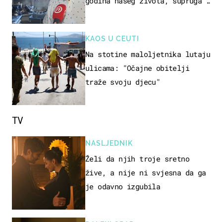
godina našeg života, supruga i
ja ne možemo oka sklopiti"
KAOS U CEUTI
Na stotine maloljetnika lutaju
ulicama: "Očajne obitelji
traže svoju djecu"
TV
NASLJEDNIK
Želi da njih troje sretno
žive, a nije ni svjesna da ga
je odavno izgubila