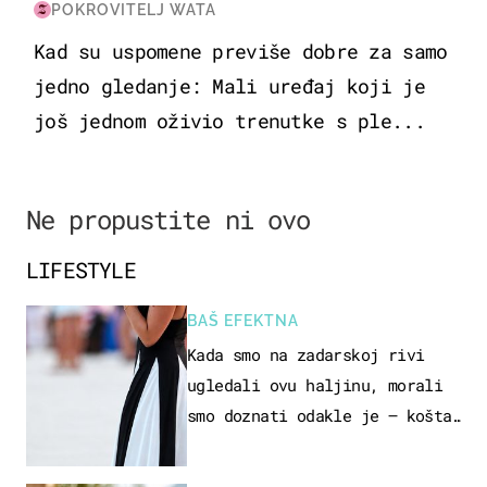
POKROVITELJ WATA
Kad su uspomene previše dobre za samo
jedno gledanje: Mali uređaj koji je
još jednom oživio trenutke s ple...
Ne propustite ni ovo
LIFESTYLE
BAŠ EFEKTNA
Kada smo na zadarskoj rivi
ugledali ovu haljinu, morali
smo doznati odakle je – košta
samo 18 eura