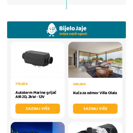
775,00 €
309,00 €
Autoterm Marine grijač
Kuća za odmor Villa Olala
AIR 2D, 2kW - 12V
SAZNAJ VIŠE
SAZNAJ VIŠE