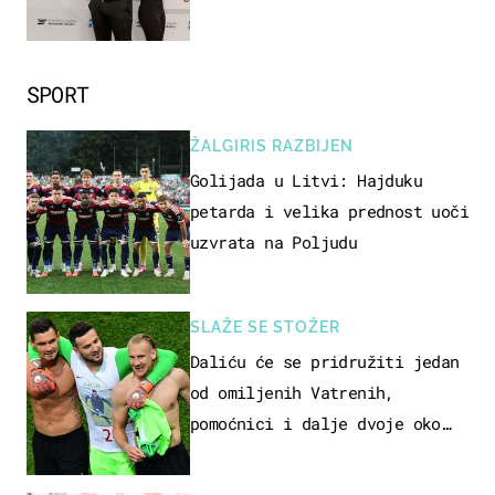
razvoj
SPORT
ŽALGIRIS RAZBIJEN
Golijada u Litvi: Hajduku
petarda i velika prednost uoči
uzvrata na Poljudu
SLAŽE SE STOŽER
Daliću će se pridružiti jedan
od omiljenih Vatrenih,
pomoćnici i dalje dvoje oko
ponude