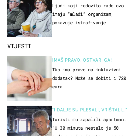
OSOBA
Ljudi koji redovito rade ovo
imaju “mlađi” organizam,
pokazuje istraživanje
VIJESTI
IMAŠ PRAVO, OSTVARI GA!
Tko ima pravo na inkluzivni
dodatak? Može se dobiti i 720
eura
"I DALJE SU PLESALI, VRIŠTALI..."
Turisti mu zapalili apartman:
"U 30 minuta nestalo je 50