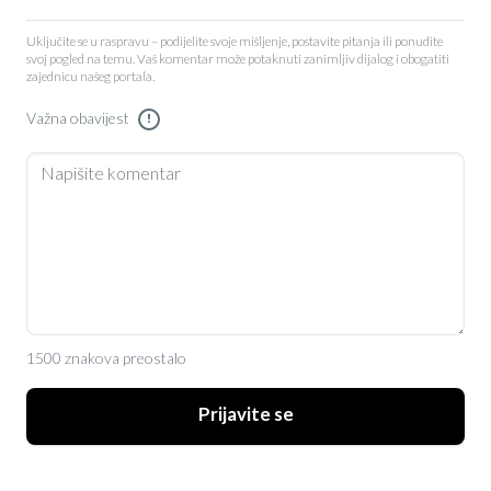
Uključite se u raspravu – podijelite svoje mišljenje, postavite pitanja ili ponudite
svoj pogled na temu. Vaš komentar može potaknuti zanimljiv dijalog i obogatiti
zajednicu našeg portala.
Važna obavijest
!
1500 znakova preostalo
Prijavite se