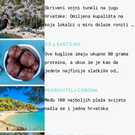
Skriveni vojni tuneli na jugu
Hrvatske: Omiljena kupališta na
koja lokalci u miru dolaze roniti i
skakati u more
OD 5 SASTOJKA
Ove kuglice imaju ukupno 80 grama
proteina, a okus im je kao da
jedete najfinije slatkiše od
čokolade
POKROVITELJ CORONA
Među 100 najboljih plaža svijeta
našla se i jedna hrvatska