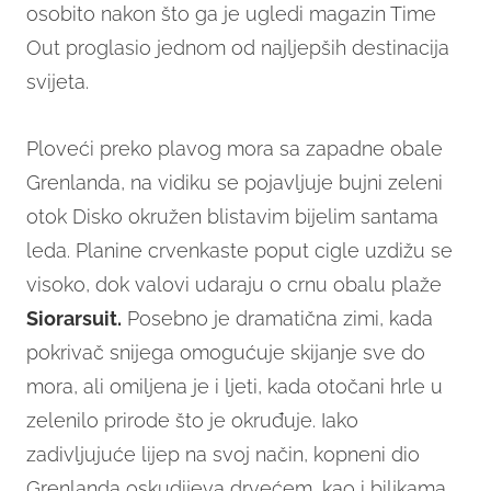
osobito nakon što ga je ugledi magazin Time
Out proglasio jednom od najljepših destinacija
svijeta.
Ploveći preko plavog mora sa zapadne obale
Grenlanda, na vidiku se pojavljuje bujni zeleni
otok Disko okružen blistavim bijelim santama
leda. Planine crvenkaste poput cigle uzdižu se
visoko, dok valovi udaraju o crnu obalu plaže
Siorarsuit.
Posebno je dramatična zimi, kada
pokrivač snijega omogućuje skijanje sve do
mora, ali omiljena je i ljeti, kada otočani hrle u
zelenilo prirode što je okruđuje. Iako
zadivljujuće lijep na svoj način, kopneni dio
Grenlanda oskudijeva drvećem, kao i biljkama