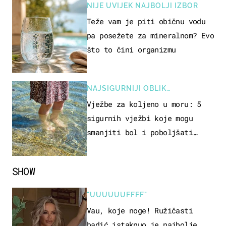
NIJE UVIJEK NAJBOLJI IZBOR
Teže vam je piti običnu vodu
pa posežete za mineralnom? Evo
što to čini organizmu
NAJSIGURNIJI OBLIK
REKREACIJE
Vježbe za koljeno u moru: 5
sigurnih vježbi koje mogu
smanjiti bol i poboljšati
pokretljivost
SHOW
"UUUUUUFFFF"
Vau, koje noge! Ružičasti
badić istaknuo je najbolje