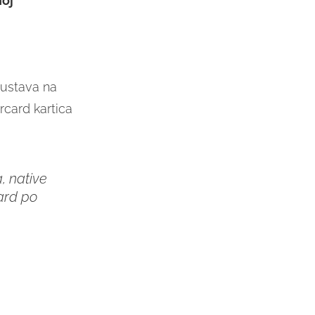
noj
kustava na
rcard kartica
, native
ard po