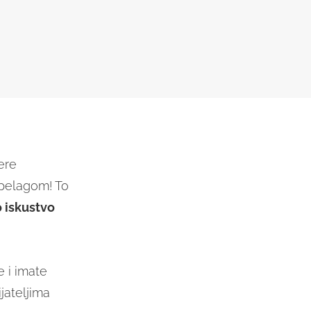
ere
ipelagom! To
 iskustvo
e i imate
ijateljima