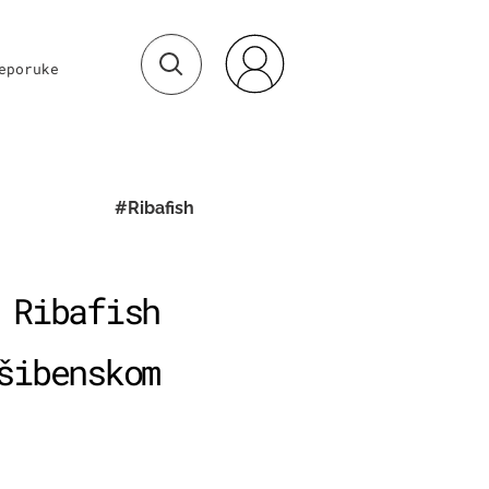
eporuke
#Ribafish
 Ribafish
šibenskom