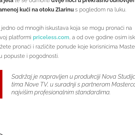
a jela
te se odmoriti
dvije noći u prekrasno obnovlje
amenoj kući na otoku Zlarinu
s pogledom na luku.
jedno od mnogih iskustava koja se mogu pronaći na
voj platformi
priceless.com
, a od ove godine osim is
žete pronaći i različite ponude koje korisnicima Maste
 popuste i pogodnosti.
Sadržaj je napravljen u produkciji Nova Studija
tima Nove TV, u suradnji s partnerom Masterc
najvišim profesionalnim standardima.