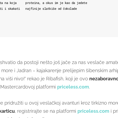
ta na koja
proteina, a okus im je kao da jedete
ti i skakati
najfinije slatkiše od čokolade
shvatio da postoji nešto još jače za nas veslače amat
u more i Jadran – kajakarenje prelijepim šibenskim arh
na viši nivo!" rekao je Ribafish, koji je ovo
nezaboravno
 Mastercardovoj platformi
priceless.com
.
se pridružiti u ovoj veslačkoj avanturi kroz tirkizno mor
karticu
, registrirajte se na platformi
priceless.com
i pr