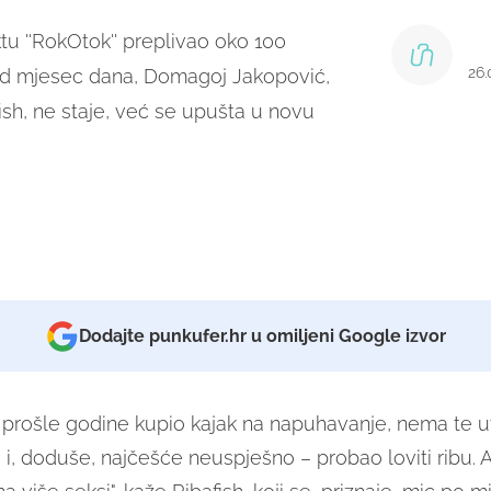
tu ''RokOtok'' preplivao oko 100
26.
od mjesec dana, Domagoj Jakopović,
ish, ne staje, već se upušta u novu
Dodajte punkufer.hr u omiljeni Google izvor
prošle godine kupio kajak na napuhavanje, nema te u
 i, doduše, najčešće neuspješno – probao loviti ribu. A