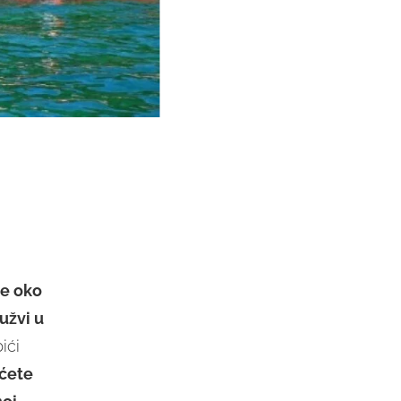
ke oko
užvi u
ići
 ćete