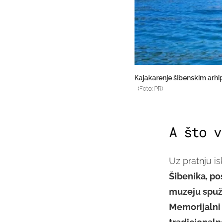
Kajakarenje šibenskim arh
(Foto: PR)
A što v
Uz pratnju i
Šibenika, po
muzeju spuž
Memorijalni 