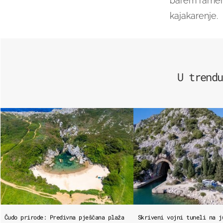
barem ramena 
kajakarenje.
U trendu
Čudo prirode: Predivna pješčana plaža
Skriveni vojni tuneli na j