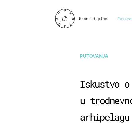
Hrana i piće
Putova
PUTOVANJA
Iskustvo o
u trodnevn
arhipelagu