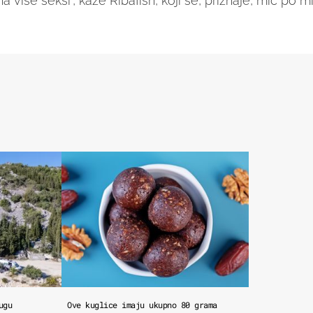
više seksi", kaže Ribafish, koji se, priznaje, mic po mi
ugu
Ove kuglice imaju ukupno 80 grama