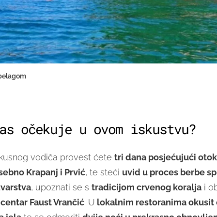
ipelagom
as očekuje u ovom iskustvu?
skusnog vodiča provest ćete
tri dana posjećujući oto
sebno Krapanj i Prvić
, te steći
uvid u proces berbe sp
varstva
, upoznati se s
tradicijom crvenog koralja
i ob
centar Faust Vrančić
. U
lokalnim restoranima okusit